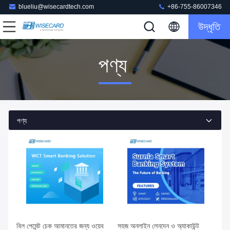
blueliu@wisecardtech.com
+86-755-86007346
উদ্ধৃতি
পণ্য
পণ্য
বিল পেমেন্ট চেক আমানতের জন্য ওয়েব
সহজ অনলাইন লেনদেন ও অ্যাকাউন্ট