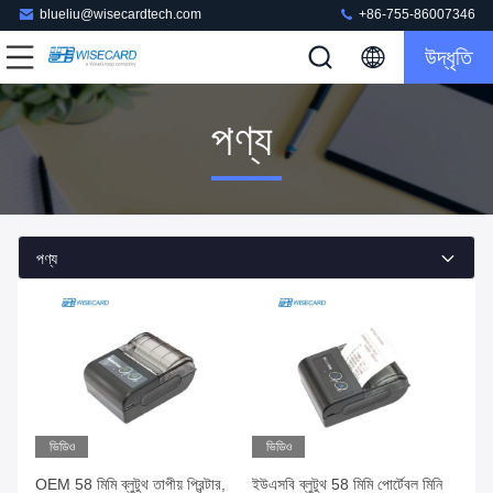
blueliu@wisecardtech.com
+86-755-86007346
উদ্ধৃতি
পণ্য
পণ্য
ভিডিও
ভিডিও
OEM 58 মিমি ব্লুটুথ তাপীয় প্রিন্টার,
ইউএসবি ব্লুটুথ 58 মিমি পোর্টেবল মিনি