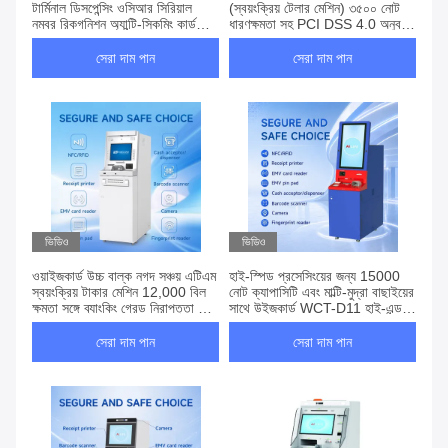
টার্মিনাল ডিসপেন্সিং ওসিআর সিরিয়াল
(স্বয়ংক্রিয় টেলার মেশিন) ৩৫০০ নোট
নম্বর রিকগনিশন অ্যান্টি-স্কিমিং কার্ড
ধারণক্ষমতা সহ PCI DSS 4.0 অনুবর্তী
রিডার সেলফ-সার্ভিস ব্যাংকিং এটিএম
মাল্টি-কারেন্সি সাপোর্ট স্বয়ংক্রিয় টেলার
মেশিন
মেশিন
সেরা দাম পান
সেরা দাম পান
ভিডিও
ভিডিও
ওয়াইজকার্ড উচ্চ বাল্ক নগদ সঞ্চয় এটিএম
হাই-স্পিড প্রসেসিংয়ের জন্য 15000
স্বয়ংক্রিয় টাকার মেশিন 12,000 বিল
নোট ক্যাপাসিটি এবং মাল্টি-মুদ্রা বাছাইয়ের
ক্ষমতা সঙ্গে ব্যাংকিং গ্রেড নিরাপত্তা এবং
সাথে উইজকার্ড WCT-D11 হাই-এন্ড
মাল্টি মুদ্রা সামঞ্জস্য
ক্যাটার নগদ পুনর্ব্যবহারকারী সিস্টেম
সেরা দাম পান
সেরা দাম পান