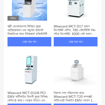
ভিডিও
মাল্টি ডেনোমেনেশন মিশ্রিত মুদ্রা
Wisecard WCT-D17 ক্যাশ
প্রক্রিয়াকরণ এবং মডুলার ক্যাসেট
ডিপোজিট মেশিন, 780 নোট/মিনিট উচ্চ-
ডিজাইনের সাথে উইজকার্ড ডব্লিউসিটি-সি
গতির ডিপোজিট, 6000 নোট ক্যাশ
11 হাই স্পিড নগদ পুনর্ব্যবহারের সিস্টেম
ব্যাগ, এবং 21.5" টাচ স্ক্রিন
সেরা দাম পান
সেরা দাম পান
Wisecard WCT-D11M PCI
নিরাপদ নগদ পরিচালনার জন্য
EMV সার্টিফাইড বিদেশী মুদ্রা বিনিময়
Wisecard WCT-T20 কম্প্যাক্ট
মেশিন 6 মুদ্রা / সেকেন্ড বিতরণ এবং
লাইটওয়েট ডিজাইন EMV লেভেল 1
বহুভাষী পরিষেবা সহ
সার্টিফাইড টেলার ক্যাশ রিসাইক্লার মেশিন