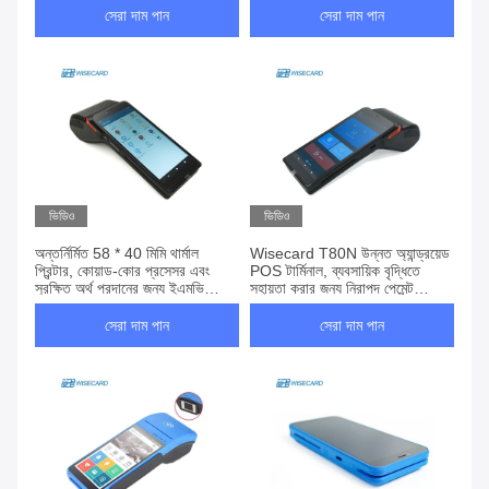
সেরা দাম পান
সেরা দাম পান
ভিডিও
ভিডিও
অন্তর্নির্মিত 58 * 40 মিমি থার্মাল
Wisecard T80N উন্নত অ্যান্ড্রয়েড
প্রিন্টার, কোয়াড-কোর প্রসেসর এবং
POS টার্মিনাল, ব্যবসায়িক বৃদ্ধিতে
সুরক্ষিত অর্থ প্রদানের জন্য ইএমভি
সহায়তা করার জন্য নিরাপদ পেমেন্ট
প্রযুক্তি সহ অ্যান্ড্রয়েড পিওএস টার্মিনাল
প্রসেসিং এবং ব্যাপক রিপোর্টিং সরবরাহ
করে
সেরা দাম পান
সেরা দাম পান