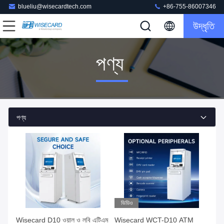
blueliu@wisecardtech.com
+86-755-86007346
উদ্ধৃতি
পণ্য
পণ্য
ভিডিও
Wisecard D10 ওয়াল ও লবি এটিএম
Wisecard WCT-D10 ATM