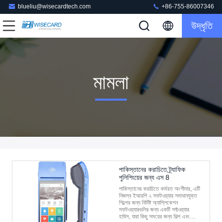
blueliu@wisecardtech.com
+86-755-86007346
উদ্ধৃতি
মামলা
পাকিস্তানের করাচিতে ট্র্যাফিক
পুলিশিংয়ের জন্য এস 8
পাকিস্তানের করাচিতে কর্মরত অংশীদার, এটি
নিজস্ব ইআরপি ২ সফটওয়্যার সমাধানযুক্ত
শিল্পের জন্য নির্দিষ্ট অ্যাপ্লিকেশন
সফটওয়্যারগুলির জন্য একটি সফ্টওয়্যার
হাউস, যারা কিছু সময়ের জন্য শিল্প এবং