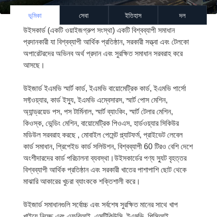
ভূমিকা
সেবা
ইতিহাস
দল
উইসকার্ড (একটি ওয়াইজগ্রুপ সংস্থা) একটি বিশ্বব্যাপী সমাধান
প্রদানকারী যা বিশ্বব্যাপী আর্থিক প্রতিষ্ঠান, সরকারী সত্ত্বা এবং টেলকো
অপারেটরদের অভিনব অর্থ প্রদান এবং সুরক্ষিত সমাধান সরবরাহ করে
আসছে।
উইজার্ড ইএমভি স্মার্ট কার্ড, ইএমভি বায়োমেট্রিক কার্ড, ইএমভি পার্সো
সফ্টওয়্যার, কার্ড ইস্যু, ইএমভি এম্বেসারস, স্মার্ট পোস মেশিন,
অ্যান্ড্রয়েড পস, পস টার্মিনাল, স্মার্ট ব্যাংকিং, স্মার্ট টেলার মেশিন,
কিওস্ক, ভেন্ডিং মেশিন, বায়োমেট্রিক পিওএস, হার্ডওয়্যার সিকিউর
মডিউল সরবরাহ করছে , মোবাইল পেমেন্ট প্ল্যাটফর্ম, প্রাইভেট লেবেল
কার্ড সমাধান, প্রিপেইড কার্ড সলিউশন, বিশ্বব্যাপী 60 টিরও বেশি দেশে
অংশীদারদের কার্ড পরিচালনা ব্যবস্থা।উইসকার্ডের পণ্য স্যুট বৃহত্তর
বিশ্বব্যাপী আর্থিক প্রতিষ্ঠান এবং সরকারী খাতের পাশাপাশি ছোট থেকে
মাঝারি আকারের খুচরা ব্যাংককে শক্তিশালী করে।
উইজার্ড সমাধানগুলি সর্বোচ্চ এবং সর্বশেষ সুরক্ষিত মানের সাথে খাপ
খাইয়ে নিচ্ছে এবং এফবিআই, এসটিকিউসি, ইএমভি, পিসিআই