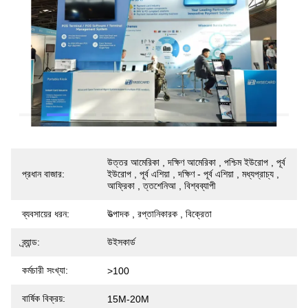
উত্তর আমেরিকা , দক্ষিণ আমেরিকা , পশ্চিম ইউরোপ , পূর্ব
প্রধান বাজার:
ইউরোপ , পূর্ব এশিয়া , দক্ষিণ - পূর্ব এশিয়া , মধ্যপ্রাচ্য ,
আফ্রিকা , ত্তশেনিআ , বিশ্বব্যাপী
ব্যবসায়ের ধরন:
উত্পাদক , রপ্তানিকারক , বিক্রেতা
ব্র্যান্ড:
উইসকার্ড
কর্মচারী সংখ্যা:
>100
বার্ষিক বিক্রয়:
15M-20M