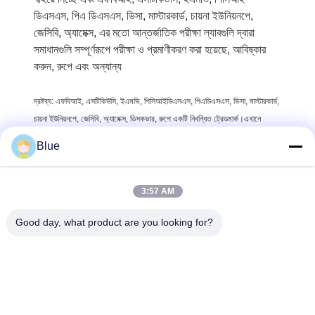
ডিএসএস, পিএ ডিএসএস, ভিসা, মাস্টারকার্ড, চায়না ইউনিয়নপে,
জেসিবি, অ্যামেক্স, এর মতো আন্তর্জাতিক পরীক্ষা ল্যাবগুলি দ্বারা
সমাধানগুলি সম্পূর্ণরূপে পরীক্ষা ও প্রমাণীকরণ করা হয়েছে, আবিষ্কার
করুন, রুপে এবং অন্যান্য
দ্রষ্টব্য: এফবিআই, এসটিকিউসি, ইএমভি, পিসিআইডিএসএস, পিএডিএসএস, ভিসা, মাস্টারকার্ড,
চায়না ইউনিয়নপে, জেসিবি, অ্যামেক্স, ডিসকভার, রুপে একটি নিবন্ধিত ট্রেডমার্ক।এখানে
উল্লিখিত সমস্ত ট্রেডমার্কগুলি সংশ্লিষ্ট মালিকদের সম্পত্তি।
Blue
3:57 AM
Good day, what product are you looking for?
Wisecard Technology Co., Ltd.
blueliu@wisecardtech.com