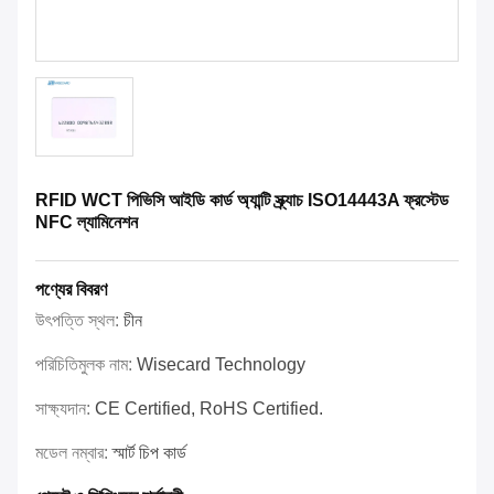
RFID WCT পিভিসি আইডি কার্ড অ্যান্টি স্ক্র্যাচ ISO14443A ফ্রস্টেড
NFC ল্যামিনেশন
পণ্যের বিবরণ
উৎপত্তি স্থল:
চীন
পরিচিতিমুলক নাম:
Wisecard Technology
সাক্ষ্যদান:
CE Certified, RoHS Certified.
মডেল নম্বার:
স্মার্ট চিপ কার্ড