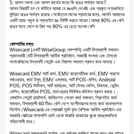
5. আসল নকশা এবং আসল কার্ডের মধ্যে কি রঙের পার্থক্য আছে?
আসল বিষয়টি হল যে মনিটরে আমরা যে রঙগুলি দেখেছি এবং প্রকৃত পণ্যগুলিতে
মুদ্রিত রঙের পার্থক্য রয়েছে।সর্বোত্তম মানের প্রভাবের জন্য, আপনি আমাদের
একটি ম্যাচ নমুনা বা প্যানটোন রঙ নির্দিষ্ট করতে পারেন।আমরা 90% এর বেশি
রঙের সাথে মেলে যা শিল্প গড় 80% এর চেয়ে অনেক বেশি
কোম্পানির তথ্য:
Wisecard (একটি WiseGroup কোম্পানি) একটি বিশ্বব্যাপী সমাধান
প্রদানকারী যেটি বিশ্বব্যাপী আর্থিক প্রতিষ্ঠান, সরকারী সংস্থা এবং টেলকো
অপারেটরদের উদ্ভাবনী পেমেন্ট এবং নিরাপদ সমাধান প্রদান করে আসছে।
Wisecard EMV স্মার্ট কার্ড, EMV বায়োমেট্রিক কার্ড, EMV পারসো
সফ্টওয়্যার, কার্ড ইস্যু, EMV এমবসার, স্মার্ট POS মেশিন, Android
POS, POS টার্মিনাল, স্মার্ট ব্যাঙ্কিং, স্মার্ট টেলার মেশিন, কিয়স্ক, ভেন্ডিং
মেশিন, বায়োমেট্রিক POS, হার্ডওয়্যার সিকিউর মডিউল প্রদান করছে। ,
মোবাইল পেমেন্ট প্ল্যাটফর্ম, ব্যক্তিগত লেবেল কার্ড সমাধান, প্রিপেইড কার্ড
সমাধান, বিশ্বব্যাপী 60 টিরও বেশি দেশে অংশীদারদের জন্য কার্ড ব্যবস্থাপনা
সিস্টেম।Wisecard-এর প্রোডাক্ট স্যুট বৃহৎ বৈশ্বিক আর্থিক প্রতিষ্ঠান এবং
সরকারি সেক্টরের পাশাপাশি ছোট থেকে মাঝারি আকারের খুচরা ব্যাঙ্কগুলিকে
শক্তিশালী করে।
Wisecard সমাধানগুলি সর্বোচ্চ এবং সর্বশেষ সুরক্ষিত মানের সাথে খাপ খাইয়ে