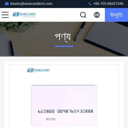
blueliu@wisecardtech.com
+86-755-86007346
উদ্ধৃতি
পণ্য