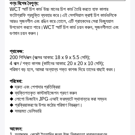
পণ্য বিশেষ নৈপুণ্য:
WCT স্মার্ট চিপ কার্ড উচ্চ মানের চিপ কার্ড তৈরি করতে হাফ কালার
ফটোগ্রাফি প্রযুক্তি ব্যবহার করে।এই সেপসিয়াল ক্রাফ্ট চিপ কার্ডগুলিকে
আরও সৃজনশীল এবং রঙিন করে তোলে, এটি গ্রাহকদের সেরা ভিজ্যুয়াল
উপভোগ করতে পারে।WCT স্মার্ট চিপ কার্ড চয়ন করুন, সৃজনশীলতা এবং
গুণমান চয়ন করুন।
প্যাকেজ:
200 পিসি/বক্স (বক্সের আকার: 18 x 9 x 5.5 সেমি);
4 বাক্স / শক্ত কাগজ (কার্টনের আকার: 20 x 20 x 10 সেমি);
পরিমাণ বড় হলে, আমরা অন্যান্য শক্ত কাগজ দিয়ে তাদের বাছাই করব।
পরিষেবা:
◆ দ্রুত এবং পেশাদার প্রতিক্রিয়া
◆ ব্যক্তিগতকৃত কাস্টমাইজেশন গ্রহণ করুন
◆ লোগো ডিজাইন JPG এআই ফরম্যাটে স্থানান্তর করা সম্ভব
◆ প্রক্রিয়াকরণের উপর কঠোর পরিমাণ নিয়ন্ত্রণ।
◆ সময়মত ডেলিভারি
আবেদন:
1. অ্যাক্সেস, পেমেন্ট ইত্যাদির জন্য উচ্চ নিরাপত্তা শনাক্তকরণের