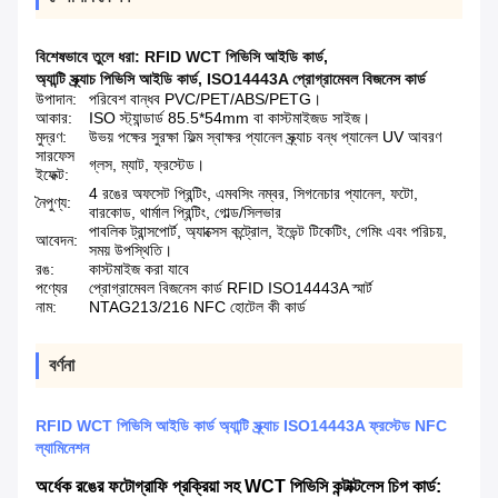
বিশেষভাবে তুলে ধরা:
RFID WCT পিভিসি আইডি কার্ড
,
অ্যান্টি স্ক্র্যাচ পিভিসি আইডি কার্ড
,
ISO14443A প্রোগ্রামেবল বিজনেস কার্ড
উপাদান:
পরিবেশ বান্ধব PVC/PET/ABS/PETG।
আকার:
ISO স্ট্যান্ডার্ড 85.5*54mm বা কাস্টমাইজড সাইজ।
মুদ্রণ:
উভয় পক্ষের সুরক্ষা ফিল্ম স্বাক্ষর প্যানেল স্ক্র্যাচ বন্ধ প্যানেল UV আবরণ
সারফেস
গ্লস, ম্যাট, ফ্রস্টেড।
ইফেক্ট:
4 রঙের অফসেট প্রিন্টিং, এমবসিং নম্বর, সিগনেচার প্যানেল, ফটো,
নৈপুণ্য:
বারকোড, থার্মাল প্রিন্টিং, গোল্ড/সিলভার
পাবলিক ট্রান্সপোর্ট, অ্যাক্সেস কন্ট্রোল, ইভেন্ট টিকেটিং, গেমিং এবং পরিচয়,
আবেদন:
সময় উপস্থিতি।
রঙ:
কাস্টমাইজ করা যাবে
পণ্যের
প্রোগ্রামেবল বিজনেস কার্ড RFID ISO14443A স্মার্ট
নাম:
NTAG213/216 NFC হোটেল কী কার্ড
বর্ণনা
RFID WCT পিভিসি আইডি কার্ড অ্যান্টি স্ক্র্যাচ ISO14443A ফ্রস্টেড NFC
ল্যামিনেশন
অর্ধেক রঙের ফটোগ্রাফি প্রক্রিয়া সহ WCT পিভিসি কন্টাক্টলেস চিপ কার্ড: