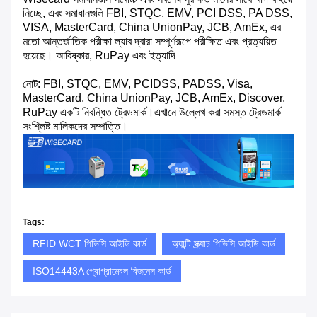
নিচ্ছে, এবং সমাধানগুলি FBI, STQC, EMV, PCI DSS, PA DSS,
VISA, MasterCard, China UnionPay, JCB, AmEx, এর
মতো আন্তর্জাতিক পরীক্ষা ল্যাব দ্বারা সম্পূর্ণরূপে পরীক্ষিত এবং প্রত্যয়িত
হয়েছে। আবিষ্কার, RuPay এবং ইত্যাদি
নোট: FBI, STQC, EMV, PCIDSS, PADSS, Visa,
MasterCard, China UnionPay, JCB, AmEx, Discover,
RuPay একটি নিবন্ধিত ট্রেডমার্ক।এখানে উল্লেখ করা সমস্ত ট্রেডমার্ক
সংশ্লিষ্ট মালিকদের সম্পত্তি।
Tags:
RFID WCT পিভিসি আইডি কার্ড
অ্যান্টি স্ক্র্যাচ পিভিসি আইডি কার্ড
ISO14443A প্রোগ্রামেবল বিজনেস কার্ড