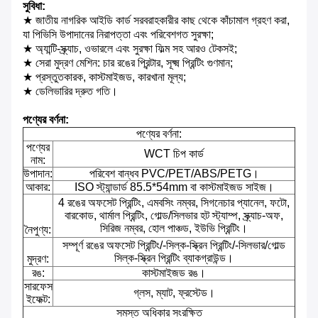
সুবিধা:
★ জাতীয় নাগরিক আইডি কার্ড সরবরাহকারীর কাছ থেকে কাঁচামাল গ্রহণ করা,
যা পিভিসি উপাদানের নিরাপত্তা এবং পরিবেশগত সুরক্ষা;
★ অ্যান্টি-স্ক্র্যাচ, ওভারলে এবং সুরক্ষা ফিল্ম সহ আরও টেকসই;
★ সেরা মুদ্রণ মেশিন: চার রঙের প্রিন্টার, সূক্ষ্ম প্রিন্টিং গুণমান;
★ প্রস্তুতকারক, কাস্টমাইজড, কারখানা মূল্য;
★ ডেলিভারির দ্রুত গতি।
পণ্যের বর্ণনা:
পণ্যের বর্ণনা:
পণ্যের
WCT চিপ কার্ড
নাম:
উপাদান:
পরিবেশ বান্ধব PVC/PET/ABS/PETG।
আকার:
ISO স্ট্যান্ডার্ড 85.5*54mm বা কাস্টমাইজড সাইজ।
4 রঙের অফসেট প্রিন্টিং, এমবসিং নম্বর, সিগনেচার প্যানেল, ফটো,
বারকোড, থার্মাল প্রিন্টিং, গোল্ড/সিলভার হট স্ট্যাম্প, স্ক্র্যাচ-অফ,
সিরিজ নম্বর, হোল পাঞ্চড, ইউভি প্রিন্টিং।
নৈপুণ্য:
সম্পূর্ণ রঙের অফসেট প্রিন্টিং/-সিল্ক-স্ক্রিন প্রিন্টিং/-সিলভার/গোল্ড
সিল্ক-স্ক্রিন প্রিন্টিং ব্যাকগ্রাউন্ড।
মুদ্রণ:
রঙ:
কাস্টমাইজড রঙ।
সারফেস
গ্লস, ম্যাট, ফ্রস্টেড।
ইফেক্ট:
সমস্ত অধিকার সংরক্ষিত