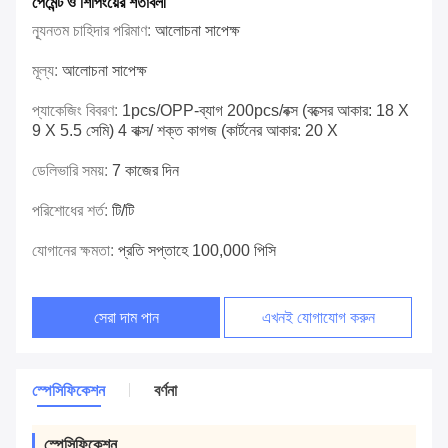
পেমেন্ট ও শিপিংয়ের শর্তাবলী
ন্যূনতম চাহিদার পরিমাণ:
আলোচনা সাপেক্ষ
মূল্য:
আলোচনা সাপেক্ষ
প্যাকেজিং বিবরণ:
1pcs/OPP-ব্যাগ 200pcs/বক্স (বক্সের আকার: 18 X
9 X 5.5 সেমি) 4 বাক্স/ শক্ত কাগজ (কার্টনের আকার: 20 X
ডেলিভারি সময়:
7 কাজের দিন
পরিশোধের শর্ত:
টি/টি
যোগানের ক্ষমতা:
প্রতি সপ্তাহে 100,000 পিসি
সেরা দাম পান
এখনই যোগাযোগ করুন
স্পেসিফিকেশন
বর্ণনা
স্পেসিফিকেশন