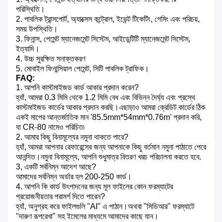
পরিস্থিতি।
2. পাবলিক ট্রান্সপোর্ট, অ্যাক্সেস কন্ট্রোল, ইভেন্ট টিকেটিং, গেমিং এবং পরিচয়,
সময় উপস্থিতি।
3. ফিনান্স, পেমেন্ট ম্যানেজমেন্ট সিস্টেম, আইডেন্টিটি ম্যানেজমেন্ট সিস্টেম,
ইত্যাদি।
4. উচ্চ সুরক্ষিত সনাক্তকরণ
5. মোবাইল ফিনান্সিয়াল পেমেন্ট, সিটি পাবলিক ট্রাফিক।
FAQ:
1. আপনি কাস্টমাইজড কার্ড আকার প্রদান করেন?
হ্যাঁ, আমরা 0.3 মিমি থেকে 1.2 মিমি বেধ এবং বিভিন্ন দৈর্ঘ্য এবং প্রস্থে
কাস্টমাইজড কার্ডের আকার প্রদান করছি।এছাড়াও আমরা ক্রেডিট কার্ডের ঠিক
একই মাপের আন্তর্জাতিক মান '85.5mm*54mm*0.76m' প্রদান করি,
যা CR-80 নামেও পরিচিত৷
2. আমার কিছু বিনামূল্যের নমুনা থাকতে পারে?
হ্যাঁ, আমরা আপনার রেফারেন্সের জন্য আপনাকে কিছু বর্তমান নমুনা পাঠাতে পেরে
আনন্দিত।নমুনা বিনামূল্যে, আপনি শুধুমাত্র বিতরণ খরচ পরিচালনা করতে হবে.
3, একটি সর্বনিম্ন আদেশ আছে?
আমাদের সর্বনিম্ন অর্ডার হল 200-250 কার্ড।
4. আপনি কি কার্ড উৎপাদনের জন্য মূল ফাইলের কোন ফরম্যাটের
প্রয়োজনীয়তার পরামর্শ দিতে পারেন?
হ্যাঁ, অনুগ্রহ করে ফাইলগুলি "AI" এ পাঠান।অথবা "সিডিআর" ফরম্যাটে
"দারুণ রূপরেখা" সহ ইমেলের মাধ্যমে আমাদের কাছে যান।