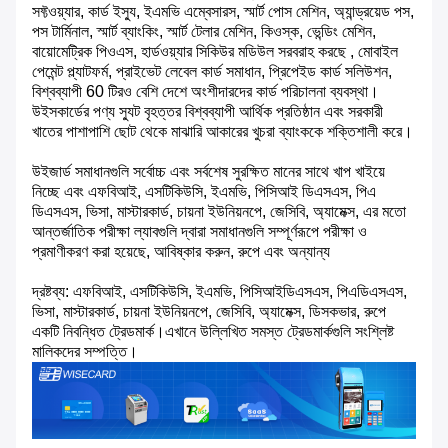
সফ্টওয়্যার, কার্ড ইস্যু, ইএমভি এম্বেসারস, স্মার্ট পোস মেশিন, অ্যান্ড্রয়েড পস,
পস টার্মিনাল, স্মার্ট ব্যাংকিং, স্মার্ট টেলার মেশিন, কিওস্ক, ভেন্ডিং মেশিন,
বায়োমেট্রিক পিওএস, হার্ডওয়্যার সিকিউর মডিউল সরবরাহ করছে , মোবাইল
পেমেন্ট প্ল্যাটফর্ম, প্রাইভেট লেবেল কার্ড সমাধান, প্রিপেইড কার্ড সলিউশন,
বিশ্বব্যাপী 60 টিরও বেশি দেশে অংশীদারদের কার্ড পরিচালনা ব্যবস্থা।
উইসকার্ডের পণ্য স্যুট বৃহত্তর বিশ্বব্যাপী আর্থিক প্রতিষ্ঠান এবং সরকারী
খাতের পাশাপাশি ছোট থেকে মাঝারি আকারের খুচরা ব্যাংককে শক্তিশালী করে।
উইজার্ড সমাধানগুলি সর্বোচ্চ এবং সর্বশেষ সুরক্ষিত মানের সাথে খাপ খাইয়ে
নিচ্ছে এবং এফবিআই, এসটিকিউসি, ইএমভি, পিসিআই ডিএসএস, পিএ
ডিএসএস, ভিসা, মাস্টারকার্ড, চায়না ইউনিয়নপে, জেসিবি, অ্যামেক্স, এর মতো
আন্তর্জাতিক পরীক্ষা ল্যাবগুলি দ্বারা সমাধানগুলি সম্পূর্ণরূপে পরীক্ষা ও
প্রমাণীকরণ করা হয়েছে, আবিষ্কার করুন, রুপে এবং অন্যান্য
দ্রষ্টব্য: এফবিআই, এসটিকিউসি, ইএমভি, পিসিআইডিএসএস, পিএডিএসএস,
ভিসা, মাস্টারকার্ড, চায়না ইউনিয়নপে, জেসিবি, অ্যামেক্স, ডিসকভার, রুপে
একটি নিবন্ধিত ট্রেডমার্ক।এখানে উল্লিখিত সমস্ত ট্রেডমার্কগুলি সংশ্লিষ্ট
মালিকদের সম্পত্তি।