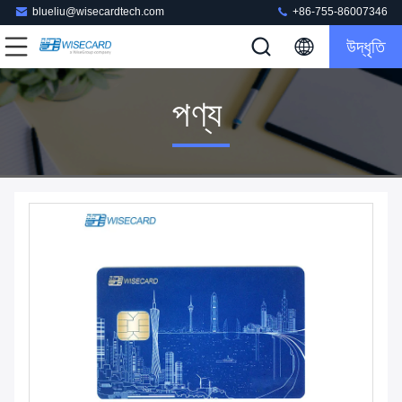
blueliu@wisecardtech.com
+86-755-86007346
উদ্ধৃতি
পণ্য