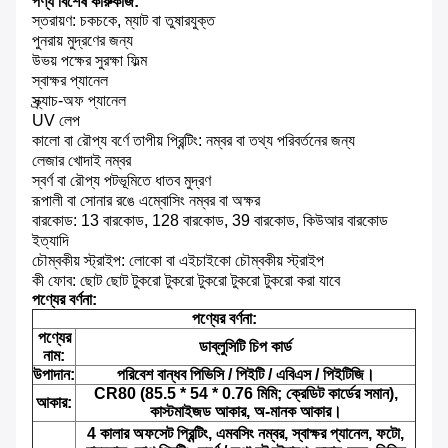
পণ্য বিশেষ কারুকাজ:
স্তরায়ণ: চকচকে, ম্যাট বা তুষারযুক্ত
পুনরায় মুদ্রণের জন্য
উভয় পক্ষের সুরক্ষা ফিল্ম
স্বাক্ষর প্যানেল
স্ক্র্যাচ-অফ প্যানেল
UV লেপ
কালো বা রৌপ্য বর্ণে তাপীয় প্রিন্টিং: নম্বর বা তথ্য পরিবর্তনের জন্য
লেজার খোদাই নম্বর
স্বর্ণ বা রৌপ্য পটভূমিতে ধাতব মুদ্রণ
রূপালী বা সোনার রঙে এম্বোসিং নম্বর বা অক্ষর
বারকোড: 13 বারকোড, 128 বারকোড, 39 বারকোড, কিউআর বারকোড
ইত্যাদি
চৌম্বকীয় স্ট্রাইপ: লোকো বা এইচাইকো চৌম্বকীয় স্ট্রাইপ
কী ফোব: ছোট ছোট টুকরো টুকরো টুকরো টুকরো টুকরো করা যাবে
পণ্যের বর্ণনা:
পণ্যের বর্ণনা:
পণ্যের
ডাব্লুসিটি চিপ কার্ড
নাম:
উপাদান:
পরিবেশ বান্ধব পিভিসি / পিইটি / এবিএস / পিইটিজি।
CR80 (85.5 * 54 * 0.76 মিমি; ক্রেডিট কার্ডের সমান),
আকার:
কাস্টমাইজড আকার, অ-মানক আকার।
4 কালার অফসেট প্রিন্টিং, এমবসিং নম্বর, স্বাক্ষর প্যানেল, ফটো,