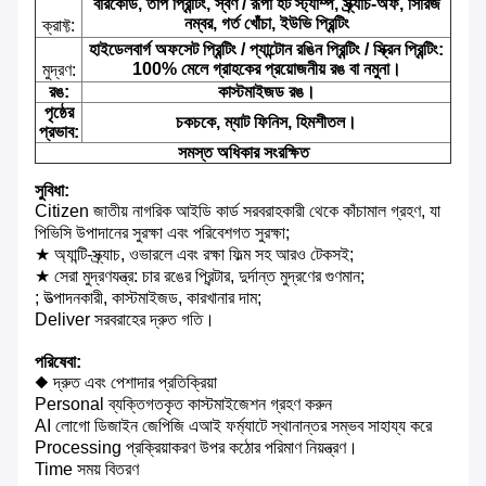
বারকোড, তাপ প্রিন্টিং, স্বর্ণ / রূপা হট স্ট্যাম্প, স্ক্র্যাচ-অফ, সিরিজ
নম্বর, গর্ত খোঁচা, ইউভি প্রিন্টিং
ক্রাফ্ট:
হাইডেলবার্গ অফসেট প্রিন্টিং / প্যান্টোন রঙিন প্রিন্টিং / স্ক্রিন প্রিন্টিং:
100% মেলে গ্রাহকের প্রয়োজনীয় রঙ বা নমুনা।
মুদ্রণ:
রঙ:
কাস্টমাইজড রঙ।
পৃষ্ঠের
চকচকে, ম্যাট ফিনিস, হিমশীতল।
প্রভাব:
সমস্ত অধিকার সংরক্ষিত
সুবিধা:
Citizen জাতীয় নাগরিক আইডি কার্ড সরবরাহকারী থেকে কাঁচামাল গ্রহণ, যা
পিভিসি উপাদানের সুরক্ষা এবং পরিবেশগত সুরক্ষা;
★ অ্যান্টি-স্ক্র্যাচ, ওভারলে এবং রক্ষা ফিল্ম সহ আরও টেকসই;
★ সেরা মুদ্রণযন্ত্র: চার রঙের প্রিন্টার, দুর্দান্ত মুদ্রণের গুণমান;
; উত্পাদনকারী, কাস্টমাইজড, কারখানার দাম;
Deliver সরবরাহের দ্রুত গতি।
পরিষেবা:
◆ দ্রুত এবং পেশাদার প্রতিক্রিয়া
Personal ব্যক্তিগতকৃত কাস্টমাইজেশন গ্রহণ করুন
AI লোগো ডিজাইন জেপিজি এআই ফর্ম্যাটে স্থানান্তর সম্ভব সাহায্য করে
Processing প্রক্রিয়াকরণ উপর কঠোর পরিমাণ নিয়ন্ত্রণ।
Time সময় বিতরণ