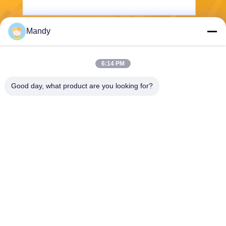
Mandy
পাঠান
6:14 PM
Good day, what product are you looking for?
Wisecard Technology Co., Ltd.
blueliu@wisecardtech.com
+86-755-86007346
বি 1303, চুয়াঙ্গি টেকনোলজি বিল্ডিং,
গাওক্সিন সি 1 ম অ্যাভে, নানশন, শেন
জেন, গুয়াংডং, 518057, চীন