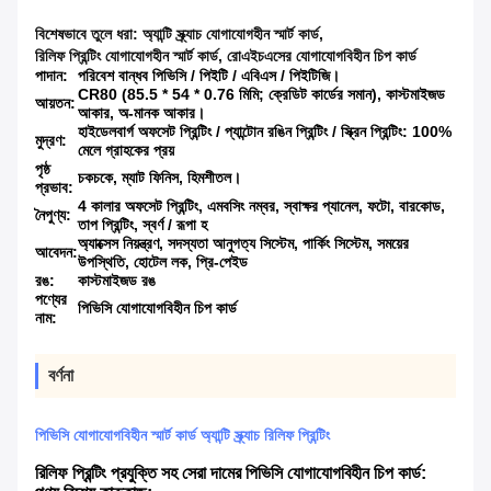
বিশেষভাবে তুলে ধরা:
অ্যান্টি স্ক্র্যাচ যোগাযোগহীন স্মার্ট কার্ড
,
রিলিফ প্রিন্টিং যোগাযোগহীন স্মার্ট কার্ড
,
রোএইচএসের যোগাযোগবিহীন চিপ কার্ড
পাদান:
পরিবেশ বান্ধব পিভিসি / পিইটি / এবিএস / পিইটিজি।
CR80 (85.5 * 54 * 0.76 মিমি; ক্রেডিট কার্ডের সমান), কাস্টমাইজড
আয়তন:
আকার, অ-মানক আকার।
হাইডেলবার্গ অফসেট প্রিন্টিং / প্যান্টোন রঙিন প্রিন্টিং / স্ক্রিন প্রিন্টিং: 100%
মুদ্রণ:
মেলে গ্রাহকের প্রয়
পৃষ্ঠ
চকচকে, ম্যাট ফিনিস, হিমশীতল।
প্রভাব:
4 কালার অফসেট প্রিন্টিং, এমবসিং নম্বর, স্বাক্ষর প্যানেল, ফটো, বারকোড,
নৈপুণ্য:
তাপ প্রিন্টিং, স্বর্ণ / রূপা হ
অ্যাক্সেস নিয়ন্ত্রণ, সদস্যতা আনুগত্য সিস্টেম, পার্কিং সিস্টেম, সময়ের
আবেদন:
উপস্থিতি, হোটেল লক, প্রি-পেইড
রঙ:
কাস্টমাইজড রঙ
পণ্যের
পিভিসি যোগাযোগবিহীন চিপ কার্ড
নাম:
বর্ণনা
পিভিসি যোগাযোগবিহীন স্মার্ট কার্ড অ্যান্টি স্ক্র্যাচ রিলিফ প্রিন্টিং
রিলিফ প্রিন্টিং প্রযুক্তি সহ সেরা দামের পিভিসি যোগাযোগবিহীন চিপ কার্ড: