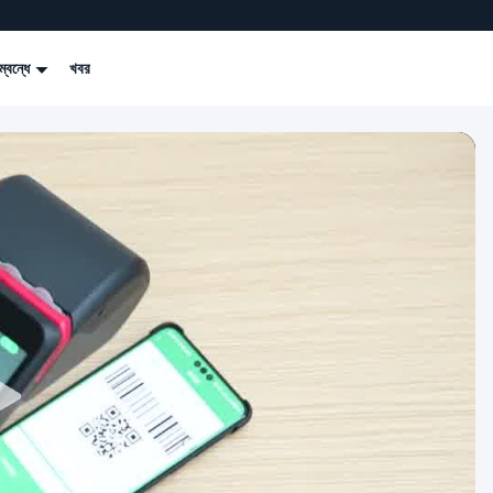
্বন্ধে
খবর