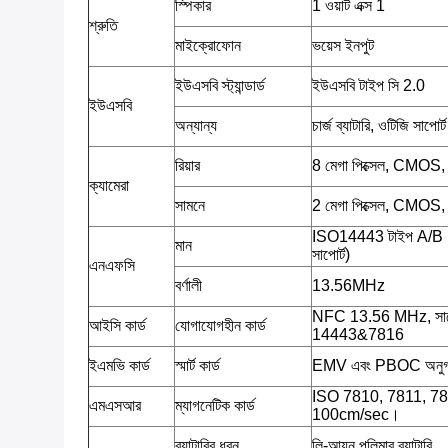
স্পিকার
1 ওয়াট এক্স 1
শ্রুতি
মাইক্রোফোন
ভয়েস ইনপুট
ইউএসবি স্ট্যান্ডার্ড
ইউএসবি টাইপ সি 2.0
ইউএসবি
অন্যান্য
চার্জ ব্যাটারি, ওটিজি সাপোর্ট
রিয়ার
8 মেগা পিক্সেল, CMOS
ক্যামেরা
সামনে
2 মেগা পিক্সেল, CMOS
ISO14443 টাইপ A/B
মান
সাপোর্ট)
এনএফসি
বর্ণালী
13.56MHz
NFC 13.56 MHz, সাপ
আইসি কার্ড
যোগাযোগহীন কার্ড
14443&7816
ইএমভি কার্ড
স্মার্ট কার্ড
EMV এবং PBOC অনু
ISO 7810, 7811, 7813;ট
এমএসআর
ম্যাগনেটিক কার্ড
100cm/sec।
ব্যাটারির ধরন
লি-আয়ন পলিমার ব্যাটারি