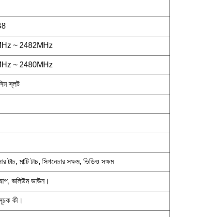
B8
MHz ~ 2482MHz
MHz ~ 2480MHz
িম স্লট
টাচ, মাল্টি টাচ, সিগনেচার সক্ষম, ভিডিও সক্ষম
 আপ, ভলিউম ডাউন।
াসূচক কী।