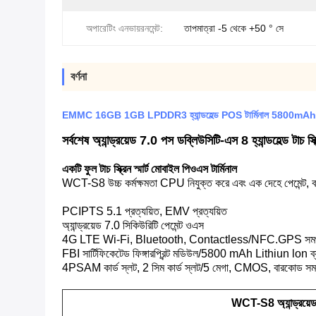
অপারেটিং এনভায়রনমেন্ট:
তাপমাত্রা -5 থেকে +50 ° সে
বর্ণনা
EMMC 16GB 1GB LPDDR3 হ্যান্ডহেল্ড POS টার্মিনাল 5800mAh টাচ
সর্বশেষ অ্যান্ড্রয়েড 7.0 পস ডব্লিউসিটি-এস 8 হ্যান্ডহেল্ড টাচ স
একটি ফুল টাচ স্ক্রিন স্মার্ট মোবাইল পিওএস টার্মিনাল
WCT-S8 উচ্চ কর্মক্ষমতা CPU নিযুক্ত করে এবং এক দেহে পেমেন্ট, বারক
PCIPTS 5.1 প্রত্যয়িত, EMV প্রত্যয়িত
অ্যান্ড্রয়েড 7.0 সিকিউরিটি পেমেন্ট ওএস
4G LTE Wi-Fi, Bluetooth, Contactless/NFC.GPS সমর্
FBI সার্টিফিকেটেড ফিঙ্গারপ্রিন্ট মডিউল/5800 mAh Lithiun lon ব্য
4PSAM কার্ড স্লট, 2 সিম কার্ড স্লট/5 মেগা, CMOS, বারকোড সমর
WCT-S8 অ্যান্ড্রয়ে