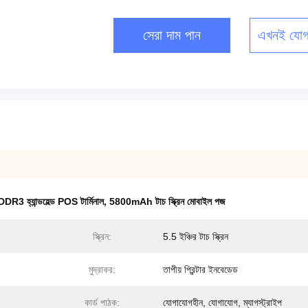
সেরা দাম পান
এখনই যোগ
3 হ্যান্ডহেল্ড POS টার্মিনাল
,
5800mAh টাচ স্ক্রিন মোবাইল পজ
স্ক্রিন:
5.5 ইঞ্চির টাচ স্ক্রিন
মুদ্রাকর:
তাপীয় প্রিন্টার ইনবেডেড
কার্ড পাঠক:
যোগাযোগহীন, যোগাযোগ, ম্যাগস্ট্রাইপ