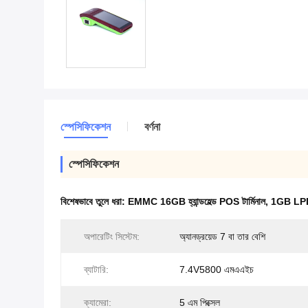
স্পেসিফিকেশন
বর্ণনা
স্পেসিফিকেশন
বিশেষভাবে তুলে ধরা:
EMMC 16GB হ্যান্ডহেল্ড POS টার্মিনাল
,
1GB LPDDR
অপারেটিং সিস্টেম:
অ্যানড্রয়েড 7 বা তার বেশি
ব্যাটারি:
7.4V5800 এমএএইচ
ক্যামেরা:
5 এম পিক্সেল