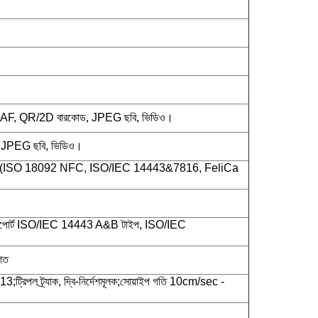
, AF, QR/2D বারকোড, JPEG ছবি, ভিডিও।
, JPEG ছবি, ভিডিও।
 (ISO 18092 NFC, ISO/IEC 14443&7816, FeliCa
োর্ট ISO/IEC 14443 A&B টাইপ, ISO/IEC
গত
্রিপল ট্র্যাক, দ্বি-নির্দেশমূলক;সোয়াইপ গতি 10cm/sec -