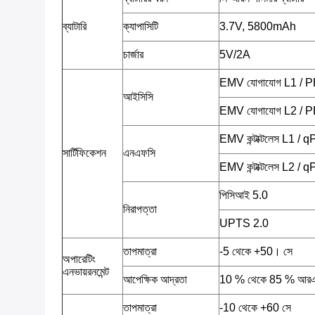
ব্যাটারি
ক্যাপাসিটি
3.7V, 5800mAh
চার্জার
5V/2A
EMV যোগাযোগ L1 / 
আইসিসি
EMV যোগাযোগ L2 / 
EMV কন্টাক্টলেস L1 /
সার্টিফিকেশন
এনএফসি
EMV কন্টাক্টলেস L2 /
পিসিআই 5.0
নিরাপত্তা
UPTS 2.0
তাপমাত্রা
-5 থেকে +50। সে
অপারেটিং
এনভায়রনমেন্ট
আপেক্ষিক আদ্রতা
10 % থেকে 85 % আর
তাপমাত্রা
-10 থেকে +60 সে