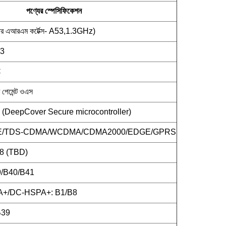
পণ্যের স্পেসিফিকেশন
এআরএম কর্টেক্স- A53,1.3GHz)
3
C
ি পেমেন্ট ওএস
DeepCover Secure microcontroller)
TE/TDS-CDMA/WCDMA/CDMA2000/EDGE/GPRS
8 (TBD)
/B40/B41
+/DC-HSPA+: B1/B8
B39