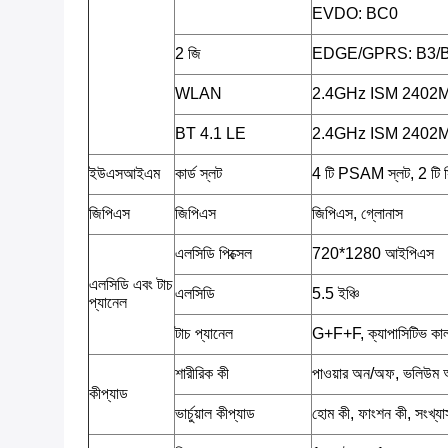
EVDO: BC0
2 জি
EDGE/GPRS: B3/
WLAN
2.4GHz ISM 2402
BT 4.1 LE
2.4GHz ISM 2402
ইউএসআইএম
কার্ড স্লট
4 টি PSAM স্লট, 2 টি স
জিপিএস
জিপিএস
জিপিএস, গ্লোনাস
এলসিডি পিক্সেল
720*1280 আইপিএস
এলসিডি এবং টাচ
এলসিডি
5.5 ইঞ্চি
প্যানেল
টাচ প্যানেল
G+F+F, ক্যাপাসিটিভ কালার 
শারীরিক কী
পাওয়ার অন/অফ, ভলিউম
কীপ্যাড
ভার্চুয়াল কীপ্যাড
হোম কী, ফাংশন কী, সংখ্য