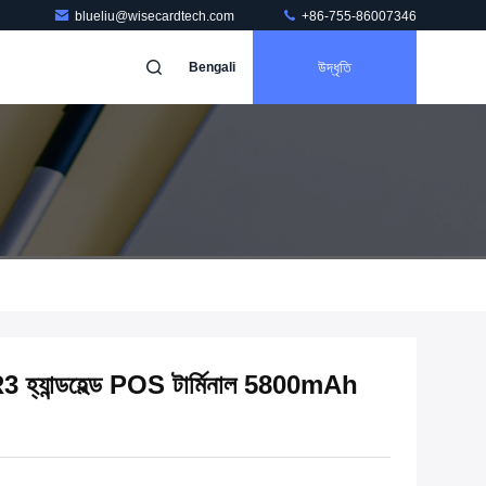
blueliu@wisecardtech.com
+86-755-86007346
উদ্ধৃতি
Bengali
ন্ডহেল্ড POS টার্মিনাল 5800mAh