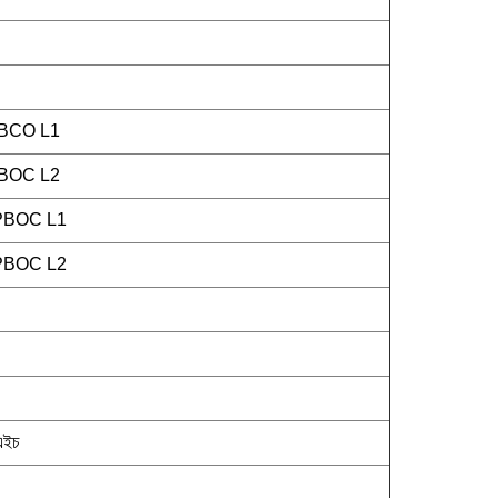
PBCO L1
PBOC L2
 qPBOC L1
 qPBOC L2
এইচ