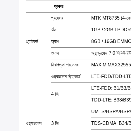
প্রকার
প্রসেসর
MTK MT8735 (4-কোর 
র্যাম
1GB / 2GB LPDDR
প্ল্যাটফর্ম
ফ্ল্যাশ
8GB / 16GB EMM
ওএস
অ্যান্ড্রয়েড 7.0 সিকিউরিট
নিরাপত্তা প্রসেসর
MAXIM MAX32555 (
ওয়্যারলেস স্ট্যান্ডার্ড
LTE-FDD/TDD-L
LTE-FDD: B1/B3/B
4 জি
TDD-LTE: B38/B39
UMTS/HSPA/HSPA
ওয়্যারলেস
3 জি
TDS-CDMA: B34/