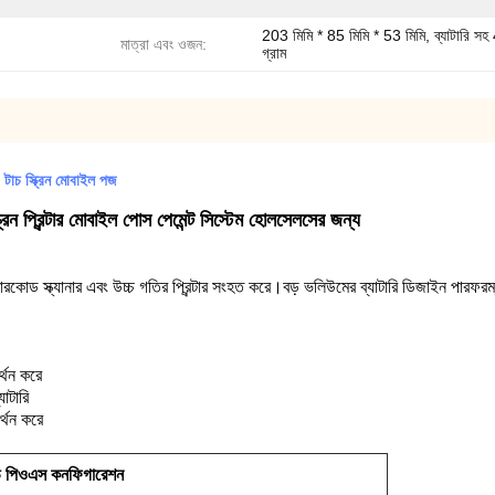
203 মিমি * 85 মিমি * 53 মিমি, ব্যাটারি স
মাত্রা এবং ওজন:
গ্রাম
 স্ক্রিন মোবাইল পজ
্ক্রিন প্রিন্টার মোবাইল পোস পেমেন্ট সিস্টেম হোলসেলসের জন্য
োড স্ক্যানার এবং উচ্চ গতির প্রিন্টার সংহত করে।বড় ভলিউমের ব্যাটারি ডিজাইন পারফরম্
থন করে
াটারি
্থন করে
ড পিওএস কনফিগারেশন