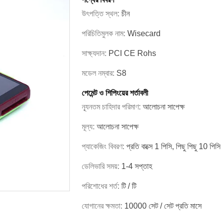
উৎপত্তি স্থল:
চীন
পরিচিতিমুলক নাম:
Wisecard
সাক্ষ্যদান:
PCI CE Rohs
মডেল নম্বার:
S8
পেমেন্ট ও শিপিংয়ের শর্তাবলী
ন্যূনতম চাহিদার পরিমাণ:
আলোচনা সাপেক্ষ
মূল্য:
আলোচনা সাপেক্ষ
প্যাকেজিং বিবরণ:
প্রতি বাক্সে 1 পিসি, পিছু পিছু 10 পিসি
ডেলিভারি সময়:
1-4 সপ্তাহ
পরিশোধের শর্ত:
টি / টি
যোগানের ক্ষমতা:
10000 সেট / সেট প্রতি মাসে