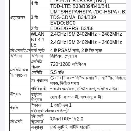
LTE-FDD: B1/B3/B8 (TBD)
4 জি
TDD-LTE: B38/B39/B40/B41
UMTS/HSPA/HSPA+/DC-HSPA+: B1/
ওয়্যারলেস
3 জি
TDS-CDMA: B34/B39
EVDO: BC0
2 জি
EDGE/GPRS: B3/B8
WLAN
2.4GHz ISM 2402MHz ~ 2482MHz
BT 4.1
2.4GHz ISM 2402MHz ~ 2480MHz
LE
ইউএসআইএম
কার্ড স্লট
4 টি PSAM স্লট, 2 টি সিম স্লট
জিপিএস
জিপিএস
জিপিএস, গ্লোনাস
এলসিডি
720*1280 আইপিএস
পিক্সেল
এলসিডি এবং
এলসিডি
5.5 ইঞ্চি
টাচ প্যানেল
G+F+F, ক্যাপাসিটিভ কালার টাচ, মাল্টি টাচ, সিগনেচার
টাচ প্যানেল
সক্ষম, ভিডিও সক্ষম
শারীরিক কী
পাওয়ার অন/অফ, ভলিউম আপ, ভলিউম ডাউন।
কীপ্যাড
ভার্চুয়াল
হোম কী, ফাংশন কী, সংখ্যাসূচক কী।
কীপ্যাড
স্পিকার
1 ওয়াট এক্স 1
শ্রুতি
মাইক্রোফোন
ভয়েস ইনপুট
ইউএসবি
ইউএসবি টাইপ সি 2.0
ইউএসবি
স্ট্যান্ডার্ড
অন্যান্য
চার্জ ব্যাটারি, ওটিজি সাপোর্ট