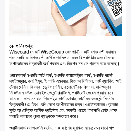
কোম্পানির তথ্য:
Wisecard (একটি WiseGroup কোম্পানি) একটি বিশ্বব্যাপী সমাধান
প্রদানকারী যা বিশ্বব্যাপী আর্থিক প্রতিষ্ঠান, সরকারি প্রতিষ্ঠান এবং টেলকো
অপারেটরদের উদ্ভাবনী অর্থ প্রদান এবং নিরাপদ সমাধান প্রদান করে আসছে।
ওয়াইসকার্ড ইএমভি স্মার্ট কার্ড, ইএমভি বায়োমেট্রিক কার্ড, ইএমভি পার্সো
সফটওয়্যার, কার্ড ইস্যু, ইএমভি এমবসার, পিওএস টার্মিনাল, স্মার্ট ব্যাংকিং, স্মার্ট
টেলার মেশিন, কিয়স্ক, ভেন্ডিং মেশিন, বায়োমেট্রিক পিওএস, হার্ডওয়্যার
সিকিউর মডিউল, মোবাইল পেমেন্ট প্ল্যাটফর্ম, প্রাইভেট লেবেল প্রদান করে
আসছে। কার্ড সমাধান, প্রিপেইড কার্ড সমাধান, কার্ড ম্যানেজমেন্ট সিস্টেম
বিশ্বব্যাপী 60 টিরও বেশি দেশে অংশীদারদের জন্য।ওয়াইসকার্ডের প্রোডাক্ট
স্যুট বড় বৈশ্বিক আর্থিক প্রতিষ্ঠান এবং সরকারী খাতের পাশাপাশি ছোট থেকে
মাঝারি আকারের খুচরা ব্যাঙ্ককে ক্ষমতায়ন করে।
ওয়াইসকার্ড সমাধানগুলি সর্বোচ্চ এবং সর্বশেষ সুরক্ষিত মানদণ্ডের সাথে খাপ