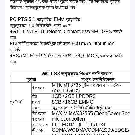
বারকোড স্ক্যানার এবং উচ্চ গতির প্রিন্টার সংহত করে।বড় ভলিউমের ব্যাটারি
ডিজাইন পারফরম্যান্সকে আরো উৎকর্ষতা দেয়।
PCIPTS 5.1 প্রত্যয়িত, EMV প্রত্যয়িত
অ্যান্ড্রয়েড 7.0 সিকিউরিটি পেমেন্ট ওএস
4G LTE Wi-Fi, Bluetooth, Contactless/NFC.GPS সমর্থন
করে
FBI সার্টিফিকেটেড ফিঙ্গারপ্রিন্ট মডিউল/5800 mAh Lithiun lon
ব্যাটারি
4PSAM কার্ড স্লট, 2 সিম কার্ড স্লট/5 মেগা, CMOS, বারকোড সমর্থন
করে
WCT-S8 অ্যান্ড্রয়েড পিওএস কনফিগারেশন
প্রকার
পণ্যের স্পেসিফিকেশন
MTK MT8735 (4-কোর এআরএম কর্টেক্স-
প্রসেসর
A53,1.3GHz)
র্যাম
1GB / 2GB LPDDR3
প্ল্যাটফর্ম
ফ্ল্যাশ
8GB / 16GB EMMC
ওএস
অ্যান্ড্রয়েড 7.0 সিকিউরিটি পেমেন্ট ওএস
নিরাপত্তা
MAXIM MAX32555 (DeepCover Secur
প্রসেসর
microcontroller)
ওয়্যারলেস
LTE-FDD/TDD-LTE/TDS-
স্ট্যান্ডার্ড
CDMA/WCDMA/CDMA2000/EDGE/G