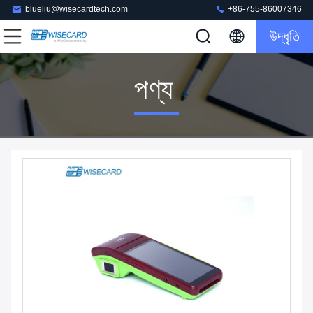
blueliu@wisecardtech.com
+86-755-86007346
উদ্ধৃতি
পণ্য