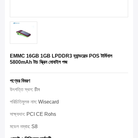
EMMC 16GB 1GB LPDDR3 হ্যান্ডহেল্ড POS টার্মিনাল
5800mAh টাচ স্ক্রিন মোবাইল পজ
পণ্যের বিবরণ
উৎপত্তি স্থল:
চীন
পরিচিতিমুলক নাম:
Wisecard
সাক্ষ্যদান:
PCI CE Rohs
মডেল নম্বার:
S8