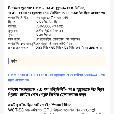
বিশেষভাবে তুলে ধরা:
EMMC 16GB হ্যান্ডহেল্ড POS টার্মিনাল
,
1GB LPDDR3 হ্যান্ডহেল্ড POS টার্মিনাল
,
5800mAh টাচ স্ক্রিন মোবাইল পজ
অপারেটিং সিস্টেম:
অ্যানড্রয়েড 7 বা তার বেশি
স্ক্রিন:
5.5 ইঞ্চির টাচ স্ক্রিন
ব্যাটারি:
7.4V5800 এমএএইচ
মুদ্রাকর:
তাপীয় প্রিন্টার ইনবেডেড
ক্যামেরা:
5 এম পিক্সেল
কার্ড পাঠক:
যোগাযোগহীন, যোগাযোগ, ম্যাগস্ট্রাইপ
অপারেটিং এনভায়রনমেন্ট:
তাপমাত্রা -5 থেকে +50 ° সে
মাত্রা এবং ওজন:
203 মিমি * 85 মিমি * 53 মিমি, ব্যাটারি সহ 480 গ্রাম
বর্ণনা
EMMC 16GB 1GB LPDDR3 হ্যান্ডহেল্ড POS টার্মিনাল 5800mAh টাচ
স্ক্রিন মোবাইল পজ
সর্বশেষ অ্যান্ড্রয়েড 7.0 পস ডব্লিউসিটি-এস 8 হ্যান্ডহেল্ড টাচ স্ক্রিন
প্রিন্টার মোবাইল পোস পেমেন্ট সিস্টেম হোলসেলসের জন্য
একটি ফুল টাচ স্ক্রিন স্মার্ট মোবাইল পিওএস টার্মিনাল
WCT-S8 উচ্চ কর্মক্ষমতা CPU নিযুক্ত করে এবং এক দেহে পেমেন্ট,