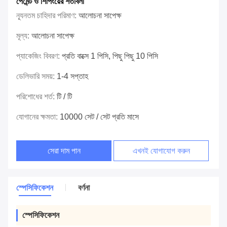
পেমেন্ট ও শিপিংয়ের শর্তাবলী
ন্যূনতম চাহিদার পরিমাণ:
আলোচনা সাপেক্ষ
মূল্য:
আলোচনা সাপেক্ষ
প্যাকেজিং বিবরণ:
প্রতি বাক্সে 1 পিসি, পিছু পিছু 10 পিসি
ডেলিভারি সময়:
1-4 সপ্তাহ
পরিশোধের শর্ত:
টি / টি
যোগানের ক্ষমতা:
10000 সেট / সেট প্রতি মাসে
সেরা দাম পান
এখনই যোগাযোগ করুন
স্পেসিফিকেশন
বর্ণনা
স্পেসিফিকেশন