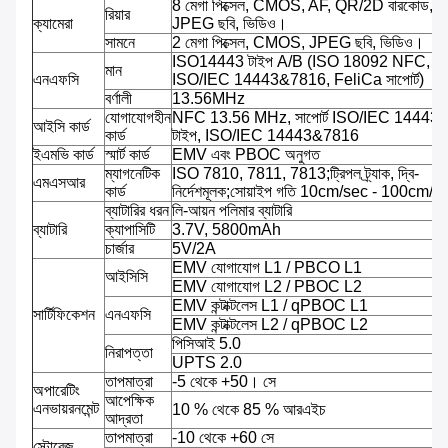
8 মেগা পিক্সেল, CMOS, AF, QR/2D বারকোড,
রিয়ার
ক্যামেরা
JPEG ছবি, ভিডিও।
সামনে
2 মেগা পিক্সেল, CMOS, JPEG ছবি, ভিডিও।
ISO14443 টাইপ A/B (ISO 18092 NFC,
মান
এনএফসি
ISO/IEC 14443&7816, FeliCa সাপোর্ট)
বর্ণালী
13.56MHz
যোগাযোগহীন
NFC 13.56 MHz, সাপোর্ট ISO/IEC 14443
আইসি কার্ড
কার্ড
টাইপ, ISO/IEC 14443&7816
ইএমভি কার্ড
স্মার্ট কার্ড
EMV এবং PBOC অনুগত
ম্যাগনেটিক
ISO 7810, 7811, 7813;ট্রিপল ট্র্যাক, দ্বি-
এমএসআর
কার্ড
নির্দেশমূলক;সোয়াইপ গতি 10cm/sec - 100cm/
ব্যাটারির ধরন
লি-আয়ন পলিমার ব্যাটারি
ব্যাটারি
ক্যাপাসিটি
3.7V, 5800mAh
চার্জার
5V/2A
EMV যোগাযোগ L1 / PBCO L1
আইসিসি
EMV যোগাযোগ L2 / PBOC L2
EMV কন্টাক্টলেস L1 / qPBOC L1
সার্টিফিকেশন
এনএফসি
EMV কন্টাক্টলেস L2 / qPBOC L2
পিসিআই 5.0
নিরাপত্তা
UPTS 2.0
তাপমাত্রা
-5 থেকে +50। সে
অপারেটিং
আপেক্ষিক
এনভায়রনমেন্ট
10 % থেকে 85 % আরএইচ
আদ্রতা
তাপমাত্রা
-10 থেকে +60 সে
স্টোরেজ