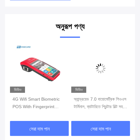
অনুরূপ পণ্য
ভিডিও
ভিডিও
ভি
 ওএস
4G Wifi Smart Biometric
অ্যান্ড্রয়েড 7.0 বায়োমেট্রিক পিওএস
ফিঙ
POS With Fingerprint
টার্মিনাল, ব্যাটারিতে প্রিন্টার বিল্ট সহ
ওয়
Reader Touch Screen
পোর্টেবল পস মেশিন
টার্
সেরা দাম পান
সেরা দাম পান