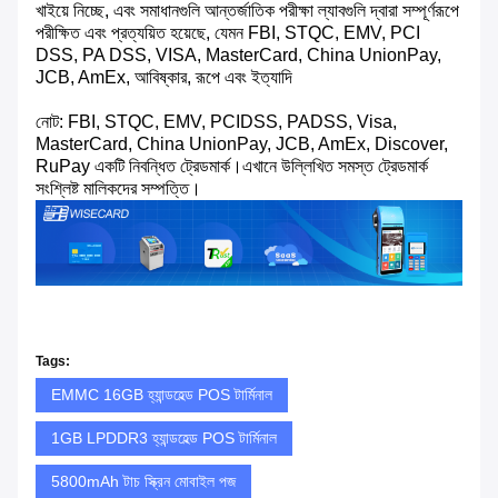
খাইয়ে নিচ্ছে, এবং সমাধানগুলি আন্তর্জাতিক পরীক্ষা ল্যাবগুলি দ্বারা সম্পূর্ণরূপে
পরীক্ষিত এবং প্রত্যয়িত হয়েছে, যেমন FBI, STQC, EMV, PCI
DSS, PA DSS, VISA, MasterCard, China UnionPay,
JCB, AmEx, আবিষ্কার, রূপে এবং ইত্যাদি
নোট: FBI, STQC, EMV, PCIDSS, PADSS, Visa,
MasterCard, China UnionPay, JCB, AmEx, Discover,
RuPay একটি নিবন্ধিত ট্রেডমার্ক।এখানে উল্লিখিত সমস্ত ট্রেডমার্ক
সংশ্লিষ্ট মালিকদের সম্পত্তি।
Tags:
EMMC 16GB হ্যান্ডহেল্ড POS টার্মিনাল
1GB LPDDR3 হ্যান্ডহেল্ড POS টার্মিনাল
5800mAh টাচ স্ক্রিন মোবাইল পজ