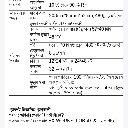
আপেক্ষিক
পরিবেশ
10 % থেকে 90 % RH
আদ্রতা
আকার এবং
মাত্রা এবং
203mm*85mm*53mm, 480g ব্যাটারি সহ
ওজন
ওজন
মুদ্রণ পদ্ধতি
থার্মাল-লাইন ডট পদ্ধতি
কাগজ
থার্মাল রোল পেপার (স্ট্যান্ডার্ড) 57*40 মিমি
কার্যকর মুদ্রণ
48 মিমি
এলাকা
গতি
সর্বোচ্চ 70 মিমি/সেকেন্ড (480 ডট লাইন/সেকেন্ড)
রেজুলেশন
8 বিন্দু/মিমি
মাইক্রো
প্রিন্ট করা
প্রিন্টার
চরিত্র
12*24 ডট এবং 24*48 ডট
কলামের
32 কলাম/লাইন
সংখ্যা
পালস প্রতিরোধ: 100 মিলিয়ন ডাল/বিন্দু (আমাদের মানস
মুদ্রণ মাথা
অবস্থার অধীনে);
জীবন
ঘর্ষণ প্রতিরোধের: কাগজ ভ্রমণ দূরত্ব 50km (মুদ্রণ
অনুপাত: 25% বা কম)
প্রায়শই জিজ্ঞাসিত প্রশ্নাবলী:
প্রশ্ন: আপনার ডেলিভারি শর্তাবলী কি?
উত্তর: ডেলিভারির শর্তগুলি EX-WORKS, FOB বা C&F হতে পারে।