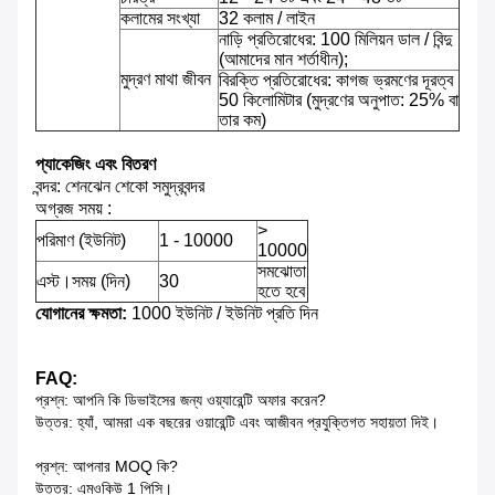
কলামের সংখ্যা
32 কলাম / লাইন
নাড়ি প্রতিরোধের: 100 মিলিয়ন ডাল / বিন্দু
(আমাদের মান শর্তাধীন);
মুদ্রণ মাথা জীবন
বিরক্তি প্রতিরোধের: কাগজ ভ্রমণের দূরত্ব
50 কিলোমিটার (মুদ্রণের অনুপাত: 25% বা
তার কম)
প্যাকেজিং এবং বিতরণ
বন্দর: শেনঝেন শেকো সমুদ্রবন্দর
অগ্রজ সময় :
>
পরিমাণ (ইউনিট)
1 - 10000
10000
সমঝোতা
এস্ট।সময় (দিন)
30
হতে হবে
যোগানের ক্ষমতা:
1000 ইউনিট / ইউনিট প্রতি দিন
FAQ:
প্রশ্ন: আপনি কি ডিভাইসের জন্য ওয়্যারেন্টি অফার করেন?
উত্তর: হ্যাঁ, আমরা এক বছরের ওয়ারেন্টি এবং আজীবন প্রযুক্তিগত সহায়তা দিই।
প্রশ্ন: আপনার MOQ কি?
উত্তর: এমওকিউ 1 পিসি।