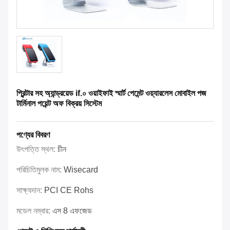
প্রিন্টার সহ অ্যান্ড্রয়েড if.০ ওয়াইফাই স্মার্ট পেমেন্ট ওয়্যারলেস মোবাইল পজ
টার্মিনাল পয়েন্ট অফ বিক্রয় সিস্টেম
পণ্যের বিবরণ
উৎপত্তি স্থল:
চীন
পরিচিতিমুলক নাম:
Wisecard
সাক্ষ্যদান:
PCI CE Rohs
মডেল নম্বার:
এস 8 এফজেড