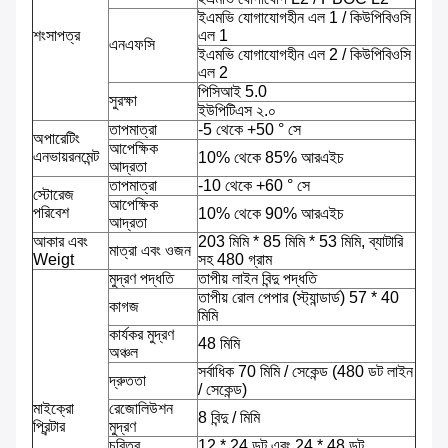
ইএমভি যোগাযোগহীন এল 1 / কিউপিবিওসি
শংসাপত্র
এল 1
এনএফসি
ইএমভি যোগাযোগহীন এল 2 / কিউপিবিওসি
এল 2
পিসিআই 5.0
সুরক্ষা
ইউপিটিএস ২.০
তাপমাত্রা
-5 থেকে +50 ° সে
অপারেটিং
আপেক্ষিক
এনভায়রনমেন্ট
10% থেকে 85% আরএইচ
আদ্রতা
তাপমাত্রা
-10 থেকে +60 ° সে
স্টোরেজ
আপেক্ষিক
পরিবেশ
10% থেকে 90% আরএইচ
আদ্রতা
আকার এবং
203 মিমি * 85 মিমি * 53 মিমি, ব্যাটারি
মাত্রা এবং ওজন
Weigt
সহ 480 গ্রাম
মুদ্রণ পদ্ধতি
তাপীয় লাইন বিন্দু পদ্ধতি
তাপীয় রোল পেপার (স্ট্যান্ডার্ড) 57 * 40
কাগজ
মিমি
কার্যকর মুদ্রণ
48 মিমি
অঞ্চল
সর্বাধিক 70 মিমি / সেকেন্ড (480 ডট লাইন
দ্রুততা
/ সেকেন্ড)
মাইক্রো
রেজোলিউশন
8 বিন্দু / মিমি
প্রিন্টার
মুদ্রণ
চরিত্র
12 * 24 ডট এবং 24 * 48 ডট