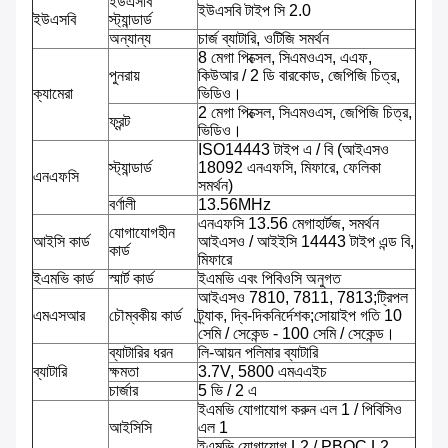
ইউএসবি
ইউএসবি টাইপ সি 2.0
ইউএসবি
স্ট্যান্ডার্ড
অন্যান্য
চার্জ ব্যাটারি, ওটিজি সমর্থন
8 মেগা পিক্সেল, সিএমওএস, এএফ,
পুনরায়
কিউআর / 2 ডি বারকোড, জেপিজি চিত্র,
ক্যামেরা
ভিডিও।
2 মেগা পিক্সেল, সিএমওএস, জেপিজি চিত্র,
ফ্রন্ট
ভিডিও।
ISO14443 টাইপ এ / বি (আইএসও
স্ট্যান্ডার্ড
18092 এনএফসি, মিফারে, ফেলিকা
এনএফসি
সমর্থন)
বর্ণালী
13.56MHz
এনএফসি 13.56 মেগাহার্টজ, সমর্থন
যোগাযোগহীন
আইসি কার্ড
আইএসও / আইইসি 14443 টাইপ এন্ড বি,
কার্ড
মিফারে
ইএমভি কার্ড
স্মার্ট কার্ড
ইএমভি এবং পিবিওসি অনুগত
আইএসও 7810, 7811, 7813;ট্রিপল
এমএসআর
চৌম্বকীয় কার্ড
ট্র্যাক, দ্বি-দিকনির্দেশক;সোয়াইপ গতি 10
সেমি / সেকেন্ড - 100 সেমি / সেকেন্ড।
ব্যাটারির ধরন
লি-আয়ন পলিমার ব্যাটারি
ব্যাটারি
ক্ষমতা
3.7V, 5800 এমএএইচ
চার্জার
5 ভি / 2 এ
ইএমভি যোগাযোগ করুন এল 1 / পিবিসিও
আইসিসি
এল 1
ইএমভি যোগাযোগ L2 / PBOC L2