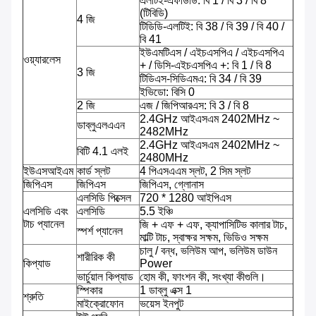
এলটিই-এফডিডি: বি 1 / বি 3 / বি 8
(টিবিডি)
4 জি
টিডিডি-এলটিই: বি 38 / বি 39 / বি 40 /
বি 41
ইউএমটিএস / এইচএসপিএ / এইচএসপিএ
ওয়্যারলেস
+ / ডিসি-এইচএসপিএ +: বি 1 / বি 8
3 জি
টিডিএস-সিডিএমএ: বি 34 / বি 39
ইভিডো: বিসি 0
2 জি
এজ / জিপিআরএস: বি 3 / বি 8
2.4GHz আইএসএম 2402MHz ~
ডাব্লুএলএএন
2482MHz
2.4GHz আইএসএম 2402MHz ~
বিটি 4.1 এলই
2480MHz
ইউএসআইএম
কার্ড স্লট
4 পিএসএএম স্লট, 2 সিম স্লট
জিপিএস
জিপিএস
জিপিএস, গ্লোনাস
এলসিডি পিক্সেল
720 * 1280 আইপিএস
এলসিডি এবং
এলসিডি
5.5 ইঞ্চি
টাচ প্যানেল
জি + এফ + এফ, ক্যাপাসিটিভ কালার টাচ,
স্পর্শ প্যানেল
মাল্টি টাচ, স্বাক্ষর সক্ষম, ভিডিও সক্ষম
চালু / বন্ধ, ভলিউম আপ, ভলিউম ডাউন
শারীরিক কী
কিপ্যাড
Power
ভার্চুয়াল কিপ্যাড
হোম কী, ফাংশন কী, সংখ্যা কীগুলি।
স্পিকার
1 ডাব্লু এক্স 1
শ্রুতি
মাইক্রোফোন
ভয়েস ইনপুট