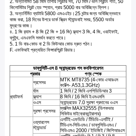
2. অন্তর্নির্মিত 58 মিমি তাপীয় প্রিন্টার সহ, 70 মিমি / গুলি প্রিন্টিং গতি, 50
কিলোমিটার প্রিন্ট হেড স্প্যান, প্রায় 5000 বার অবিচ্ছিন্ন ফ্লিপ।
3. অন্তর্নির্মিত ব্যাটারি 5800 এমএএইচ।25 ঘন্টার জন্য অবিচ্ছিন্নভাবে
কাজ করা, 18 দিনের উপরে ডার্ক স্ক্রিন স্ট্যান্ডবাই সময়, 5500 অর্ডার
মুদ্রণের কাজ।
৪. 1 জি র‌্যাম + 8 জি (2 জি + 16 জি) ফ্ল্যাশ 3 জি, 4 জি, ওয়াইফাই,
ব্লুটুথ, এনএফসি সমর্থন করতে পারে।
5. 1 ডি বার-কোড বা 2 ডি কিউআর কোড দ্রুত পঠন।
F. এফবিআই প্রত্যয়িত ফিঙ্গারপ্রিন্ট রিডার।
ডাব্লুসিটি-এস 8 অ্যান্ড্রয়েড পস কনফিগারেশন
প্রকার
পণ্য স্পেক
MTK MT8735 (4-কোর এআরএম
প্রসেসর
কর্টেক্স- A53,1.3GHz)
র্যাম
1 জিবি / 2 জিবি এলপিডিডিআর 3
প্ল্যাটফর্ম
ফ্ল্যাশ
8 জিবি / 16 জিবি ইএমএমসি
ওএস
অ্যান্ড্রয়েড 7.0 সুরক্ষা প্রদানের ওএস
ম্যাক্সিম MAX32555 (ডিপকভার
সুরক্ষা প্রসেসর
সিকিউর মাইক্রোকন্ট্রোলার)
এলটিই-এফডিডি / টিডিডি-এলটিই /
ওয়্যারলেস
টিডিএস-সিডিএমএ / ডাব্লুসিডিএমএ /
স্ট্যান্ডার্ড
সিডিএমএ 2000 / ইডিজিই / জিপিআরএস