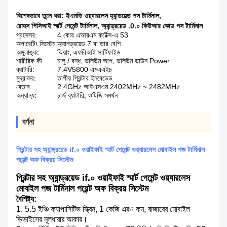
বিশেষভাবে তুলে ধরা:
ইএমভি ওয়্যারলেস হ্যান্ডহেল্ড পস টার্মিনাল
,
রোহস পিসিআই স্মার্ট পেমেন্ট টার্মিনাল
,
অ্যান্ড্রয়েড .0.০ কিউআর কোড পস টার্মিনাল
প্রসেসর:
4 কোর এআরএম কর্টেক্স-এ 53
অপারেটিং সিস্টেম:
অ্যানড্রয়েড 7 বা তার বেশি
অঙ্গুলাঙ্ক:
ঝিয়াং, এফবিআই সার্টিফাইড
শারীরিক কী:
চালু / বন্ধ, ভলিউম আপ, ভলিউম ডাউন Power
ব্যাটারি:
7.4V5800 এমএএইচ
মুদ্রাকর:
তাপীয় প্রিন্টার ইনবেডেড
বেতার:
2.4GHz আইএসএম 2402MHz ~ 2482MHz
অন্যান্য:
চার্জ ব্যাটারি, ওটিজি সমর্থন
বর্ণনা
প্রিন্টার সহ অ্যান্ড্রয়েড if.০ ওয়াইফাই স্মার্ট পেমেন্ট ওয়্যারলেস মোবাইল পজ টার্মিনাল
পয়েন্ট অফ বিক্রয় সিস্টেম
প্রিন্টার সহ অ্যান্ড্রয়েড if.০ ওয়াইফাই স্মার্ট পেমেন্ট ওয়্যারলেস
মোবাইল পজ টার্মিনাল পয়েন্ট অফ বিক্রয় সিস্টেম
বৈশিষ্ট্য:
1. 5.5 ইঞ্চি ক্যাপাসিটিভ স্ক্রিন, 1 কেজি এরও কম, বাজারের মোবাইল
ডিভাইসের মূলধারার আকার।