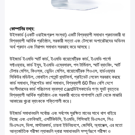
কোম্পানির তথ্য:
উইসকার্ড (একটি ওয়াইজগ্রুপ সংস্থা) একটি বিশ্বব্যাপী সমাধান প্রদানকারী যা
বিশ্বব্যাপী আর্থিক প্রতিষ্ঠান, সরকারী সত্তা এবং টেলকো অপারেটরদের অভিনব
অর্থ প্রদান এবং নিরাপদ সমাধান সরবরাহ করে আসছে।
উইজার্ড ইএমভি স্মার্ট কার্ড, ইএমভি বায়োমেট্রিক কার্ড, ইএমভি পার্সো
সফ্টওয়্যার, কার্ড ইস্যু, ইএমভি এম্বেসারস, পস টার্মিনাল, স্মার্ট ব্যাংকিং, স্মার্ট
টেলার মেশিন, কিওস্ক, ভেন্ডিং মেশিন, বায়োমেট্রিক পিওএস, হার্ডওয়্যার
সিকিউর মডিউল, মোবাইল পেমেন্ট প্ল্যাটফর্ম, প্রাইভেট লেবেল সরবরাহ করছে
কার্ড সমাধান, প্রিপেইড কার্ড সমাধান, বিশ্বব্যাপী 60 টিরও বেশি দেশে
অংশীদারদের কার্ড পরিচালনা ব্যবস্থা cardউইসকার্ডের পণ্য স্যুট বৃহত্তর
বিশ্বব্যাপী আর্থিক প্রতিষ্ঠান এবং সরকারী খাতের পাশাপাশি ছোট থেকে মাঝারি
আকারের খুচরা ব্যাংককে শক্তিশালী করে।
উইজার্ড সমাধানগুলি সর্বোচ্চ এবং সর্বশেষ সুরক্ষিত মানের সাথে খাপ খাইয়ে
নিচ্ছে এবং এফবিআই, এসটিকিউসি, ইএমভি, পিসিআই ডিএসএস, পিএ
ডিএসএস, ভিসা, মাস্টারকার্ড, চায়না ইউনিয়নপে, জেসিবি, অ্যামেক্স, এর মতো
আন্তর্জাতিক পরীক্ষা ল্যাবগুলি দ্বারা সমাধানগুলি সম্পূর্ণরূপে পরীক্ষা ও