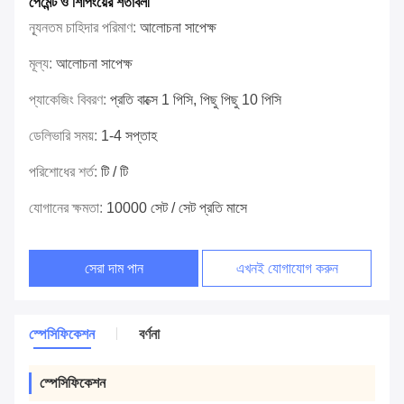
পেমেন্ট ও শিপিংয়ের শর্তাবলী
ন্যূনতম চাহিদার পরিমাণ:
আলোচনা সাপেক্ষ
মূল্য:
আলোচনা সাপেক্ষ
প্যাকেজিং বিবরণ:
প্রতি বাক্সে 1 পিসি, পিছু পিছু 10 পিসি
ডেলিভারি সময়:
1-4 সপ্তাহ
পরিশোধের শর্ত:
টি / টি
যোগানের ক্ষমতা:
10000 সেট / সেট প্রতি মাসে
সেরা দাম পান
এখনই যোগাযোগ করুন
স্পেসিফিকেশন
বর্ণনা
স্পেসিফিকেশন