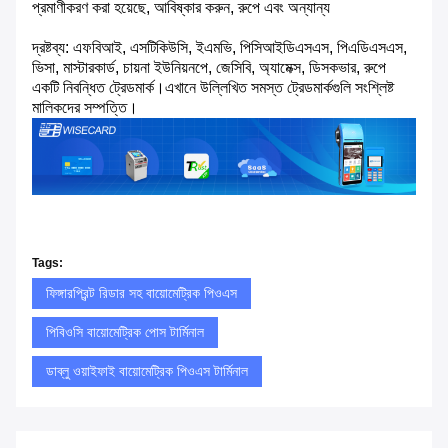
প্রমাণীকরণ করা হয়েছে, আবিষ্কার করুন, রুপে এবং অন্যান্য
দ্রষ্টব্য: এফবিআই, এসটিকিউসি, ইএমভি, পিসিআইডিএসএস, পিএডিএসএস,
ভিসা, মাস্টারকার্ড, চায়না ইউনিয়নপে, জেসিবি, অ্যামেক্স, ডিসকভার, রুপে
একটি নিবন্ধিত ট্রেডমার্ক।এখানে উল্লিখিত সমস্ত ট্রেডমার্কগুলি সংশ্লিষ্ট
মালিকদের সম্পত্তি।
Tags:
ফিঙ্গারপ্রিন্ট রিডার সহ বায়োমেট্রিক পিওএস
পিবিওসি বায়োমেট্রিক পোস টার্মিনাল
ডাব্লু ওয়াইফাই বায়োমেট্রিক পিওএস টার্মিনাল