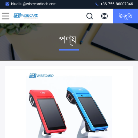
blueliu@wisecardtech.com
+86-755-86007346
উদ্ধৃতি
পণ্য