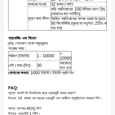
কলামের সংখ্যা
32 কলাম / লাইন
নাড়ি প্রতিরোধের: 100 মিলিয়ন ডাল / বিন্দু
(আমাদের মান শর্তাধীন);
মুদ্রণ মাথা জীবন
বিরক্তি প্রতিরোধের: কাগজ ভ্রমণের দূরত্ব
50 কিলোমিটার (মুদ্রণের অনুপাত: 25% বা
তার কম)
প্যাকেজিং এবং বিতরণ
বন্দর: শেনঝেন শেকো সমুদ্রবন্দর
অগ্রজ সময় :
>
পরিমাণ (ইউনিট)
1 - 10000
10000
সমঝোতা
এস্ট।সময় (দিন)
30
হতে হবে
যোগানের ক্ষমতা:
1000 ইউনিট / ইউনিট প্রতি দিন
FAQ:
প্রশ্ন: আপনি কি ডিভাইসের জন্য ওয়্যারেন্টি অফার করেন?
উত্তর: হ্যাঁ, আমরা এক বছরের ওয়ারেন্টি এবং আজীবন প্রযুক্তিগত সহায়তা দিই।
প্রশ্ন: আপনার MOQ কি?
উত্তর: এমওকিউ 1 পিসি।