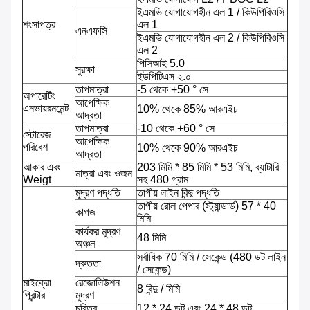
ইএমভি যোগাযোগহীন এল 1 / কিউপিবিওসি
শংসাপত্র
এল 1
এনএফসি
ইএমভি যোগাযোগহীন এল 2 / কিউপিবিওসি
এল 2
পিসিআই 5.0
সুরক্ষা
ইউপিটিএস ২.০
তাপমাত্রা
-5 থেকে +50 ° সে
অপারেটিং
আপেক্ষিক
এনভায়রনমেন্ট
10% থেকে 85% আরএইচ
আদ্রতা
তাপমাত্রা
-10 থেকে +60 ° সে
স্টোরেজ
আপেক্ষিক
পরিবেশ
10% থেকে 90% আরএইচ
আদ্রতা
আকার এবং
203 মিমি * 85 মিমি * 53 মিমি, ব্যাটারি
মাত্রা এবং ওজন
Weigt
সহ 480 গ্রাম
মুদ্রণ পদ্ধতি
তাপীয় লাইন বিন্দু পদ্ধতি
তাপীয় রোল পেপার (স্ট্যান্ডার্ড) 57 * 40
কাগজ
মিমি
কার্যকর মুদ্রণ
48 মিমি
অঞ্চল
সর্বাধিক 70 মিমি / সেকেন্ড (480 ডট লাইন
দ্রুততা
/ সেকেন্ড)
মাইক্রো
রেজোলিউশন
8 বিন্দু / মিমি
প্রিন্টার
মুদ্রণ
চরিত্র
12 * 24 ডট এবং 24 * 48 ডট