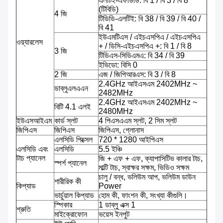
এলটিই-এফডিডি: বি 1 / বি 3 / বি 8
(টিবিডি)
4 জি
টিডিডি-এলটিই: বি 38 / বি 39 / বি 40 /
বি 41
ইউএমটিএস / এইচএসপিএ / এইচএসপিএ
ওয়্যারলেস
+ / ডিসি-এইচএসপিএ +: বি 1 / বি 8
3 জি
টিডিএস-সিডিএমএ: বি 34 / বি 39
ইভিডো: বিসি 0
2 জি
এজ / জিপিআরএস: বি 3 / বি 8
2.4GHz আইএসএম 2402MHz ~
ডাব্লুএলএএন
2482MHz
2.4GHz আইএসএম 2402MHz ~
বিটি 4.1 এলই
2480MHz
ইউএসআইএম
কার্ড স্লট
4 পিএসএএম স্লট, 2 সিম স্লট
জিপিএস
জিপিএস
জিপিএস, গ্লোনাস
এলসিডি পিক্সেল
720 * 1280 আইপিএস
এলসিডি এবং
এলসিডি
5.5 ইঞ্চি
টাচ প্যানেল
জি + এফ + এফ, ক্যাপাসিটিভ কালার টাচ,
স্পর্শ প্যানেল
মাল্টি টাচ, স্বাক্ষর সক্ষম, ভিডিও সক্ষম
চালু / বন্ধ, ভলিউম আপ, ভলিউম ডাউন
শারীরিক কী
কিপ্যাড
Power
ভার্চুয়াল কিপ্যাড
হোম কী, ফাংশন কী, সংখ্যা কীগুলি।
স্পিকার
1 ডাব্লু এক্স 1
শ্রুতি
মাইক্রোফোন
ভয়েস ইনপুট