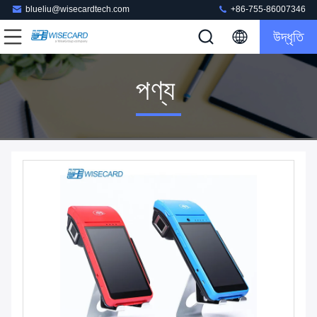
blueliu@wisecardtech.com
+86-755-86007346
উদ্ধৃতি
পণ্য