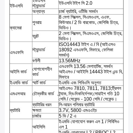
ইউএসবি
ইউএসবি টাইপ সি 2.0
ইউএসবি
স্ট্যান্ডার্ড
অন্যান্য
চার্জ ব্যাটারি, ওটিজি সমর্থন
8 মেগা পিক্সেল, সিএমওএস, এএফ,
পুনরায়
কিউআর / 2 ডি বারকোড, জেপিজি চিত্র,
ক্যামেরা
ভিডিও।
2 মেগা পিক্সেল, সিএমওএস, জেপিজি চিত্র,
ফ্রন্ট
ভিডিও।
ISO14443 টাইপ এ / বি (আইএসও
স্ট্যান্ডার্ড
18092 এনএফসি, মিফারে, ফেলিকা
এনএফসি
সমর্থন)
বর্ণালী
13.56MHz
এনএফসি 13.56 মেগাহার্টজ, সমর্থন
যোগাযোগহীন
আইসি কার্ড
আইএসও / আইইসি 14443 টাইপ এন্ড বি,
কার্ড
মিফারে
ইএমভি কার্ড
স্মার্ট কার্ড
ইএমভি এবং পিবিওসি অনুগত
আইএসও 7810, 7811, 7813;ট্রিপল
এমএসআর
চৌম্বকীয় কার্ড
ট্র্যাক, দ্বি-দিকনির্দেশক;সোয়াইপ গতি 10
সেমি / সেকেন্ড - 100 সেমি / সেকেন্ড।
ব্যাটারির ধরন
লি-আয়ন পলিমার ব্যাটারি
ব্যাটারি
ক্ষমতা
3.7V, 5800 এমএএইচ
চার্জার
5 ভি / 2 এ
ইএমভি যোগাযোগ করুন এল 1 / পিবিসিও
আইসিসি
এল 1
ইএমভি যোগাযোগ L2 / PBOC L2