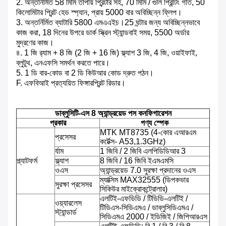
2. অন্তর্নির্মিত 58 মিমি তাপীয় প্রিন্টার সহ, 70 মিমি / গুলি প্রিন্টিং গতি, 50
কিলোমিটার প্রিন্ট হেড স্প্যান, প্রায় 5000 বার অবিচ্ছিন্ন ফ্লিপ।
3. অন্তর্নির্মিত ব্যাটারি 5800 এমএএইচ।25 ঘন্টার জন্য অবিচ্ছিন্নভাবে
কাজ করা, 18 দিনের উপরে ডার্ক স্ক্রিন স্ট্যান্ডবাই সময়, 5500 অর্ডার
মুদ্রণের কাজ।
৪. 1 জি র‌্যাম + 8 জি (2 জি + 16 জি) ফ্ল্যাশ 3 জি, 4 জি, ওয়াইফাই,
ব্লুটুথ, এনএফসি সমর্থন করতে পারে।
5. 1 ডি বার-কোড বা 2 ডি কিউআর কোড দ্রুত পঠন।
F. এফবিআই প্রত্যয়িত ফিঙ্গারপ্রিন্ট রিডার।
ডাব্লুসিটি-এস 8 অ্যান্ড্রয়েড পস কনফিগারেশন
প্রকার
পণ্য স্পেক
MTK MT8735 (4-কোর এআরএম
প্রসেসর
কর্টেক্স- A53,1.3GHz)
র্যাম
1 জিবি / 2 জিবি এলপিডিডিআর 3
প্ল্যাটফর্ম
ফ্ল্যাশ
8 জিবি / 16 জিবি ইএমএমসি
ওএস
অ্যান্ড্রয়েড 7.0 সুরক্ষা প্রদানের ওএস
ম্যাক্সিম MAX32555 (ডিপকভার
সুরক্ষা প্রসেসর
সিকিউর মাইক্রোকন্ট্রোলার)
এলটিই-এফডিডি / টিডিডি-এলটিই /
ওয়্যারলেস
টিডিএস-সিডিএমএ / ডাব্লুসিডিএমএ /
স্ট্যান্ডার্ড
সিডিএমএ 2000 / ইডিজিই / জিপিআরএস