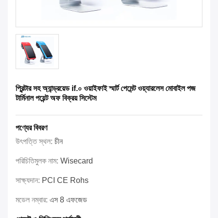
প্রিন্টার সহ অ্যান্ড্রয়েড if.০ ওয়াইফাই স্মার্ট পেমেন্ট ওয়্যারলেস মোবাইল পজ
টার্মিনাল পয়েন্ট অফ বিক্রয় সিস্টেম
পণ্যের বিবরণ
উৎপত্তি স্থল:
চীন
পরিচিতিমুলক নাম:
Wisecard
সাক্ষ্যদান:
PCI CE Rohs
মডেল নম্বার:
এস 8 এফজেড