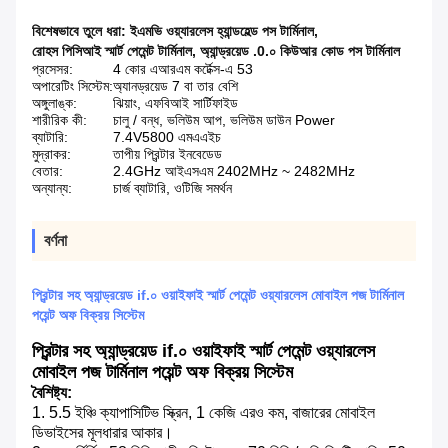
বিশেষভাবে তুলে ধরা:
ইএমভি ওয়্যারলেস হ্যান্ডহেল্ড পস টার্মিনাল
,
রোহস পিসিআই স্মার্ট পেমেন্ট টার্মিনাল
,
অ্যান্ড্রয়েড .0.০ কিউআর কোড পস টার্মিনাল
প্রসেসর:
4 কোর এআরএম কর্টেক্স-এ 53
অপারেটিং সিস্টেম:
অ্যানড্রয়েড 7 বা তার বেশি
অঙ্গুলাঙ্ক:
ঝিয়াং, এফবিআই সার্টিফাইড
শারীরিক কী:
চালু / বন্ধ, ভলিউম আপ, ভলিউম ডাউন Power
ব্যাটারি:
7.4V5800 এমএএইচ
মুদ্রাকর:
তাপীয় প্রিন্টার ইনবেডেড
বেতার:
2.4GHz আইএসএম 2402MHz ~ 2482MHz
অন্যান্য:
চার্জ ব্যাটারি, ওটিজি সমর্থন
বর্ণনা
প্রিন্টার সহ অ্যান্ড্রয়েড if.০ ওয়াইফাই স্মার্ট পেমেন্ট ওয়্যারলেস মোবাইল পজ টার্মিনাল
পয়েন্ট অফ বিক্রয় সিস্টেম
প্রিন্টার সহ অ্যান্ড্রয়েড if.০ ওয়াইফাই স্মার্ট পেমেন্ট ওয়্যারলেস
মোবাইল পজ টার্মিনাল পয়েন্ট অফ বিক্রয় সিস্টেম
বৈশিষ্ট্য:
1. 5.5 ইঞ্চি ক্যাপাসিটিভ স্ক্রিন, 1 কেজি এরও কম, বাজারের মোবাইল
ডিভাইসের মূলধারার আকার।