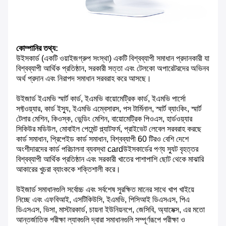
কোম্পানির তথ্য:
উইসকার্ড (একটি ওয়াইজগ্রুপ সংস্থা) একটি বিশ্বব্যাপী সমাধান প্রদানকারী যা
বিশ্বব্যাপী আর্থিক প্রতিষ্ঠান, সরকারী সত্তা এবং টেলকো অপারেটরদের অভিনব
অর্থ প্রদান এবং নিরাপদ সমাধান সরবরাহ করে আসছে।
উইজার্ড ইএমভি স্মার্ট কার্ড, ইএমভি বায়োমেট্রিক কার্ড, ইএমভি পার্সো
সফ্টওয়্যার, কার্ড ইস্যু, ইএমভি এম্বেসারস, পস টার্মিনাল, স্মার্ট ব্যাংকিং, স্মার্ট
টেলার মেশিন, কিওস্ক, ভেন্ডিং মেশিন, বায়োমেট্রিক পিওএস, হার্ডওয়্যার
সিকিউর মডিউল, মোবাইল পেমেন্ট প্ল্যাটফর্ম, প্রাইভেট লেবেল সরবরাহ করছে
কার্ড সমাধান, প্রিপেইড কার্ড সমাধান, বিশ্বব্যাপী 60 টিরও বেশি দেশে
অংশীদারদের কার্ড পরিচালনা ব্যবস্থা cardউইসকার্ডের পণ্য স্যুট বৃহত্তর
বিশ্বব্যাপী আর্থিক প্রতিষ্ঠান এবং সরকারী খাতের পাশাপাশি ছোট থেকে মাঝারি
আকারের খুচরা ব্যাংককে শক্তিশালী করে।
উইজার্ড সমাধানগুলি সর্বোচ্চ এবং সর্বশেষ সুরক্ষিত মানের সাথে খাপ খাইয়ে
নিচ্ছে এবং এফবিআই, এসটিকিউসি, ইএমভি, পিসিআই ডিএসএস, পিএ
ডিএসএস, ভিসা, মাস্টারকার্ড, চায়না ইউনিয়নপে, জেসিবি, অ্যামেক্স, এর মতো
আন্তর্জাতিক পরীক্ষা ল্যাবগুলি দ্বারা সমাধানগুলি সম্পূর্ণরূপে পরীক্ষা ও