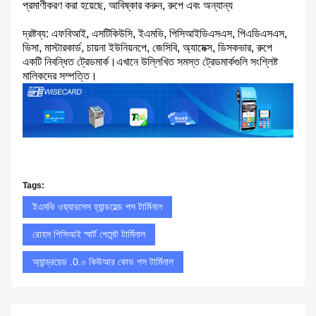
প্রমাণীকরণ করা হয়েছে, আবিষ্কার করুন, রুপে এবং অন্যান্য
দ্রষ্টব্য: এফবিআই, এসটিকিউসি, ইএমভি, পিসিআইডিএসএস, পিএডিএসএস,
ভিসা, মাস্টারকার্ড, চায়না ইউনিয়নপে, জেসিবি, অ্যামেক্স, ডিসকভার, রুপে
একটি নিবন্ধিত ট্রেডমার্ক।এখানে উল্লিখিত সমস্ত ট্রেডমার্কগুলি সংশ্লিষ্ট
মালিকদের সম্পত্তি।
Tags:
ইএমভি ওয়্যারলেস হ্যান্ডহেল্ড পস টার্মিনাল
রোহস পিসিআই স্মার্ট পেমেন্ট টার্মিনাল
অ্যান্ড্রয়েড .0.০ কিউআর কোড পস টার্মিনাল