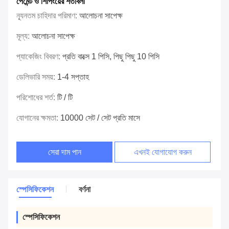
পেমেন্ট ও শিপিংয়ের শর্তাবলী
ন্যূনতম চাহিদার পরিমাণ:
আলোচনা সাপেক্ষ
মূল্য:
আলোচনা সাপেক্ষ
প্যাকেজিং বিবরণ:
প্রতি বাক্সে 1 পিসি, পিছু পিছু 10 পিসি
ডেলিভারি সময়:
1-4 সপ্তাহ
পরিশোধের শর্ত:
টি / টি
যোগানের ক্ষমতা:
10000 সেট / সেট প্রতি মাসে
সেরা দাম পান
এখনই যোগাযোগ করুন
স্পেসিফিকেশন
বর্ণনা
স্পেসিফিকেশন