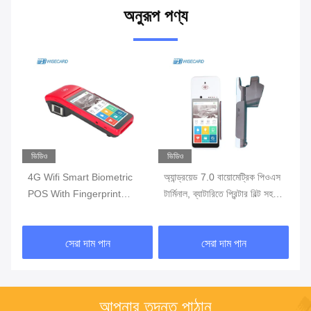
অনুরূপ পণ্য
ভিডিও
ভিডিও
ভি
 ওএস
4G Wifi Smart Biometric
অ্যান্ড্রয়েড 7.0 বায়োমেট্রিক পিওএস
ফিঙ
POS With Fingerprint
টার্মিনাল, ব্যাটারিতে প্রিন্টার বিল্ট সহ
ওয়
Reader Touch Screen
পোর্টেবল পস মেশিন
টার্
সেরা দাম পান
সেরা দাম পান
আপনার তদন্ত পাঠান