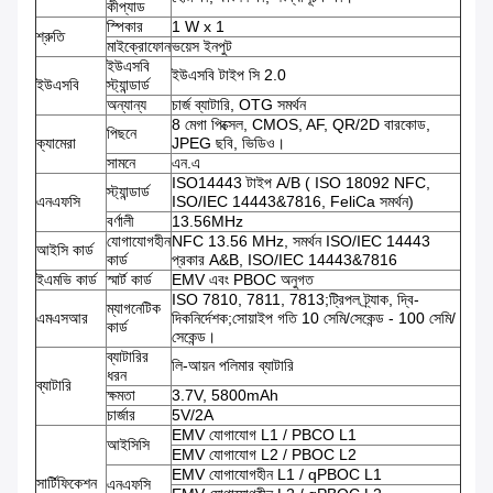
কীপ্যাড
স্পিকার
1 W x 1
শ্রুতি
মাইক্রোফোন
ভয়েস ইনপুট
ইউএসবি
ইউএসবি টাইপ সি 2.0
ইউএসবি
স্ট্যান্ডার্ড
অন্যান্য
চার্জ ব্যাটারি, OTG সমর্থন
8 মেগা পিক্সেল, CMOS, AF, QR/2D বারকোড,
পিছনে
ক্যামেরা
JPEG ছবি, ভিডিও।
সামনে
এন.এ
ISO14443 টাইপ A/B ( ISO 18092 NFC,
স্ট্যান্ডার্ড
এনএফসি
ISO/IEC 14443&7816, FeliCa সমর্থন)
বর্ণালী
13.56MHz
যোগাযোগহীন
NFC 13.56 MHz, সমর্থন ISO/IEC 14443
আইসি কার্ড
কার্ড
প্রকার A&B, ISO/IEC 14443&7816
ইএমভি কার্ড
স্মার্ট কার্ড
EMV এবং PBOC অনুগত
ISO 7810, 7811, 7813;ট্রিপল ট্র্যাক, দ্বি-
ম্যাগনেটিক
এমএসআর
দিকনির্দেশক;সোয়াইপ গতি 10 সেমি/সেকেন্ড - 100 সেমি/
কার্ড
সেকেন্ড।
ব্যাটারির
লি-আয়ন পলিমার ব্যাটারি
ধরন
ব্যাটারি
ক্ষমতা
3.7V, 5800mAh
চার্জার
5V/2A
EMV যোগাযোগ L1 / PBCO L1
আইসিসি
EMV যোগাযোগ L2 / PBOC L2
EMV যোগাযোগহীন L1 / qPBOC L1
সার্টিফিকেশন
এনএফসি