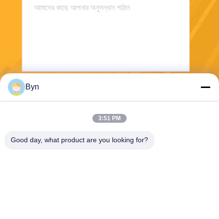
Byn
পাঠান
3:51 PM
Good day, what product are you looking for?
Wisecard Technology Co., Ltd.
blueliu@wisecardtech.com
+86-755-86007346
বি 1303, চুয়াঙ্গি টেকনোলজি বিল্ডিং,