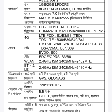
A53,1.3GHz)
র্যাম
1GB/2GB LPDDR3
প্ল্যাটফর্ম
ফ্ল্যাশ
8GB / 16GB EMMC, TF কার্ড সমর্থিত
ওএস
অ্যান্ড্রয়েড 7.0 সিকিউরিটি পেমেন্ট ওএস
নিরাপত্তা
MAXIM MAX32555 (ডিপকভার সিকিউর
প্রসেসর
মাইক্রোকন্ট্রোলার)
ওয়্যারলেস
LTE-FDD/TDD-LTE/TDS-
স্ট্যান্ডার্ড
CDMA/WCDMA/CDMA2000/EDGE/GPRS
LTE-FDD : B1/B3/B8 (TBD)
4G
TDD-LTE : B38/B39/B40/B41
UMTS/HSPA/HSPA+/DC-HSPA+ : B1/B8
বেতার
3জি
TDS-CDMA : B34/B39
EVDO: BC0
2জি
EDGE/GPRS: B3/B8
WLAN
2.4GHz ISM 2402MHz~2482MHz
BT 4.1
2.4GHz ISM 2402MHz~2480MHz
LE
ইউএসআইএম
কার্ড স্লট
৪টি পিএসএএম স্লট, ২টি সিম স্লট
জিপিএস
জিপিএস
GPS, GLONASS
এলসিডি
720*1280 IPS
পিক্সেল
এলসিডি এবং
এলসিডি
5.5 ইঞ্চি
টাচ প্যানেল
G+F+F, ক্যাপাসিটিভ কালার টাচ, মাল্টি টাচ, স্বাক্ষর
টাচ প্যানেল
সক্ষম, ভিডিও সক্ষম
শারীরিক কী
পাওয়ার চালু/বন্ধ, ভলিউম আপ, ভলিউম ডাউন।
কীপ্যাড
ভার্চুয়াল
হোম কী, ফাংশন কী, সংখ্যাসূচক কী।