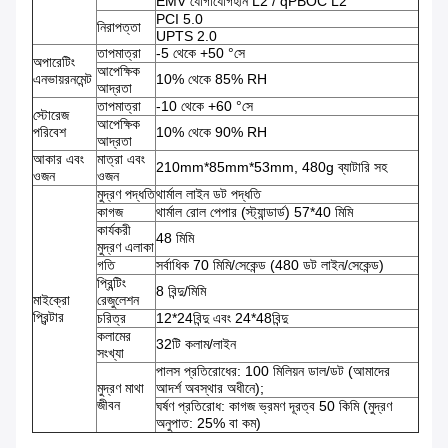
EMV যোগাযোগহীন L2 / qPBOC L2
PCI 5.0
নিরাপত্তা
UPTS 2.0
তাপমাত্রা
-5 থেকে +50 °সে
অপারেটিং
আপেক্ষিক
এনভায়রনমেন্ট
10% থেকে 85% RH
আদ্রতা
তাপমাত্রা
-10 থেকে +60 °সে
স্টোরেজ
আপেক্ষিক
পরিবেশ
10% থেকে 90% RH
আদ্রতা
আকার এবং
মাত্রা এবং
210mm*85mm*53mm, 480g ব্যাটারি সহ
ওজন
ওজন
মুদ্রণ পদ্ধতি
থার্মাল লাইন ডট পদ্ধতি
কাগজ
থার্মাল রোল পেপার (স্ট্যান্ডার্ড) 57*40 মিমি
কার্যকরী
48 মিমি
মুদ্রণ এলাকা
গতি
সর্বাধিক 70 মিমি/সেকেন্ড (480 ডট লাইন/সেকেন্ড)
প্রিন্টিং
8 বিন্দু/মিমি
মাইক্রো
রেজুলেশন
প্রিন্টার
চরিত্র
12*24বিন্দু এবং 24*48বিন্দু
কলামের
32টি কলাম/লাইন
সংখ্যা
পালস প্রতিরোধের: 100 মিলিয়ন ডাল/ডট (আমাদের
মুদ্রণ মাথা
আদর্শ অবস্থার অধীনে);
জীবন
ঘর্ষণ প্রতিরোধ: কাগজ ভ্রমণ দূরত্ব 50 কিমি (মুদ্রণ
অনুপাত: 25% বা কম)