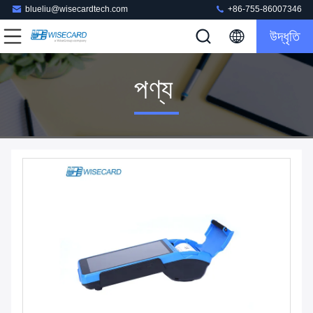
blueliu@wisecardtech.com
+86-755-86007346
উদ্ধৃতি
পণ্য