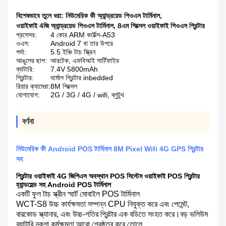
বিশেষভাবে তুলে ধরা:
নিউমেরিক কী অ্যান্ড্রয়েড পিওএস টার্মিনাল
,
ওয়াইফাই 4জি অ্যান্ড্রয়েড পিওএস টার্মিনাল
,
8এম পিক্সেল ওয়াইফাই পিওএস প্রিন্টার
প্রসেসর:
4 কোর ARM কর্টেক্স-A53
ওএস:
Android 7 বা তার উপরে
পর্দা:
5.5 ইঞ্চি টাচ স্ক্রিন
আঙুলের ছাপ:
আরটেক, এফবিআই সার্টিফাইড
ব্যাটারি:
7.4V 5800mAh
প্রিন্টার:
থার্মাল প্রিন্টার inbedded
রিয়ার ক্যামেরা:
8M পিক্সেল
যোগাযোগ:
2G / 3G / 4G / wifi, ব্লুটুথ
বর্ণনা
নিউমেরিক কী Android POS টার্মিনাল 8M Pixel Wifi 4G GPS প্রিন্টার
সহ
প্রিন্টার ওয়াইফাই 4G জিপিএস অবস্থান POS সিস্টেম ওয়াইফাই POS প্রিন্টার
হ্যান্ডহেল্ড সহ Android POS টার্মিনাল
একটি ফুল টাচ স্ক্রীন স্মার্ট মোবাইল POS টার্মিনাল
WCT-S8 উচ্চ কার্যক্ষমতা সম্পন্ন CPU নিযুক্ত করে এবং পেমেন্ট,
বারকোড স্ক্যানার, এবং উচ্চ-গতির প্রিন্টার এক বডিতে সংহত করে।বড় ভলিউম
ব্যাটারি নকশা কর্মক্ষমতা আরো শ্রেষ্ঠত্ব করে তোলে.