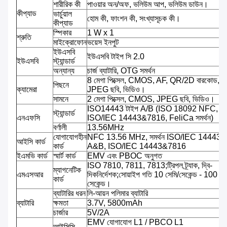
শারীরিক কী
পাওয়ার অন/অফ, ভলিউম আপ, ভলিউম ডাউন।
কীপ্যাড
ভার্চুয়াল
হোম কী, ফাংশন কী, সংখ্যাসূচক কী।
কীপ্যাড
স্পিকার
1 W x 1
শ্রুতি
মাইক্রোফোন
ভয়েস ইনপুট
ইউএসবি
ইউএসবি টাইপ সি 2.0
ইউএসবি
স্ট্যান্ডার্ড
অন্যান্য
চার্জ ব্যাটারি, OTG সমর্থন
8 মেগা পিক্সেল, CMOS, AF, QR/2D বারকোড,
পিছনে
ক্যামেরা
JPEG ছবি, ভিডিও।
সামনে
2 মেগা পিক্সেল, CMOS, JPEG ছবি, ভিডিও।
ISO14443 টাইপ A/B (ISO 18092 NFC,
স্ট্যান্ডার্ড
এনএফসি
ISO/IEC 14443&7816, FeliCa সমর্থন)
বর্ণালী
13.56MHz
যোগাযোগহীন
NFC 13.56 MHz, সমর্থন ISO/IEC 14443 প্
আইসি কার্ড
কার্ড
A&B, ISO/IEC 14443&7816
ইএমভি কার্ড
স্মার্ট কার্ড
EMV এবং PBOC অনুগত
ISO 7810, 7811, 7813;ট্রিপল ট্র্যাক, দ্বি-
ম্যাগনেটিক
এমএসআর
দিকনির্দেশক;সোয়াইপ গতি 10 সেমি/সেকেন্ড - 100 সে
কার্ড
সেকেন্ড।
ব্যাটারির ধরন
লি-আয়ন পলিমার ব্যাটারি
ব্যাটারি
ক্ষমতা
3.7V, 5800mAh
চার্জার
5V/2A
EMV যোগাযোগ L1 / PBCO L1
আইসিসি