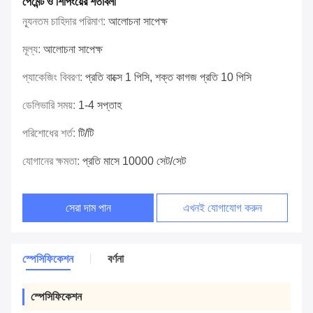
পেমেন্ট ও শিপিংয়ের শর্তাবলী
ন্যূনতম চাহিদার পরিমাণ:
আলোচনা সাপেক্ষ
মূল্য:
আলোচনা সাপেক্ষ
প্যাকেজিং বিবরণ:
প্রতি বাক্সে 1 পিসি, শক্ত কাগজ প্রতি 10 পিসি
ডেলিভারি সময়:
1-4 সপ্তাহ
পরিশোধের শর্ত:
টি/টি
যোগানের ক্ষমতা:
প্রতি মাসে 10000 সেট/সেট
সেরা দাম পান
এখনই যোগাযোগ করুন
স্পেসিফিকেশন
বর্ণনা
স্পেসিফিকেশন