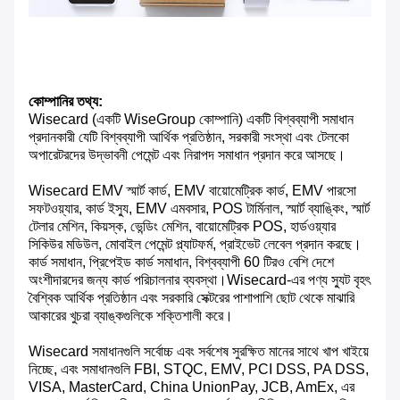
কোম্পানির তথ্য:
Wisecard (একটি WiseGroup কোম্পানি) একটি বিশ্বব্যাপী সমাধান
প্রদানকারী যেটি বিশ্বব্যাপী আর্থিক প্রতিষ্ঠান, সরকারী সংস্থা এবং টেলকো
অপারেটরদের উদ্ভাবনী পেমেন্ট এবং নিরাপদ সমাধান প্রদান করে আসছে।
Wisecard EMV স্মার্ট কার্ড, EMV বায়োমেট্রিক কার্ড, EMV পারসো
সফটওয়্যার, কার্ড ইস্যু, EMV এমবসার, POS টার্মিনাল, স্মার্ট ব্যাঙ্কিং, স্মার্ট
টেলার মেশিন, কিয়স্ক, ভেন্ডিং মেশিন, বায়োমেট্রিক POS, হার্ডওয়্যার
সিকিউর মডিউল, মোবাইল পেমেন্ট প্ল্যাটফর্ম, প্রাইভেট লেবেল প্রদান করছে।
কার্ড সমাধান, প্রিপেইড কার্ড সমাধান, বিশ্বব্যাপী 60 টিরও বেশি দেশে
অংশীদারদের জন্য কার্ড পরিচালনার ব্যবস্থা।Wisecard-এর পণ্য স্যুট বৃহৎ
বৈশ্বিক আর্থিক প্রতিষ্ঠান এবং সরকারি সেক্টরের পাশাপাশি ছোট থেকে মাঝারি
আকারের খুচরা ব্যাঙ্কগুলিকে শক্তিশালী করে।
Wisecard সমাধানগুলি সর্বোচ্চ এবং সর্বশেষ সুরক্ষিত মানের সাথে খাপ খাইয়ে
নিচ্ছে, এবং সমাধানগুলি FBI, STQC, EMV, PCI DSS, PA DSS,
VISA, MasterCard, China UnionPay, JCB, AmEx, এর