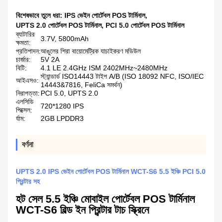
বিশেষভাবে তুলে ধরা:
IPS ভেইন পোর্টেবল POS টার্মিনাল
,
UPTS 2.0 পোর্টেবল POS টার্মিনাল
,
PCI 5.0 পোর্টেবল POS টার্মিনাল
ব্যাটারির
3.7V, 5800mAh
ক্ষমতা:
প্রতিপাদন:
আঙুলের শিরা বায়োমেট্রিক যাচাইকরণ মডিউল
চার্জার:
5V 2A
বিটি:
4.1 LE 2.4GHz ISM 2402MHz~2480MHz
স্ট্যান্ডার্ড ISO14443 টাইপ A/B (ISO 18092 NFC, ISO/IEC
আইএসও:
14443&7816, FeliCa সমর্থন)
নিরাপত্তা:
PCI 5.0, UPTS 2.0
এলসিডি
720*1280 IPS
পিক্সেল:
র্যাম:
2GB LPDDR3
বর্ণনা
UPTS 2.0 IPS ভেইন পোর্টেবল POS টার্মিনাল WCT-S6 5.5 ইঞ্চি PCI 5.0
প্রিন্টার সহ
হট সেল 5.5 ইঞ্চি মোবাইল পোর্টেবল POS টার্মিনাল
WCT-S6 বিল্ড ইন প্রিন্টার টাচ স্ক্রিনে