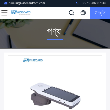
blueliu@wisecardtech.com
+86-755-86007346
উদ্ধৃতি
পণ্য