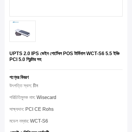
UPTS 2.0 IPS ভেইন পোর্টেবল POS টার্মিনাল WCT-S6 5.5 ইঞ্চি
PCI 5.0 প্রিন্টার সহ
পণ্যের বিবরণ
উৎপত্তি স্থল:
চীন
পরিচিতিমুলক নাম:
Wisecard
সাক্ষ্যদান:
PCI CE Rohs
মডেল নম্বার:
WCT-S6