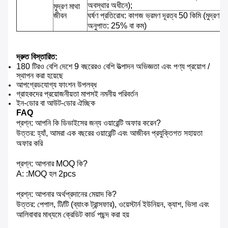
অবস্থার অধীনে);
মুদ্রণ মাথা
জীবন
ঘর্ষণ প্রতিরোধ: কাগজ ভ্রমণ দূরত্ব 50 কিমি (মুদ্রণ
অনুপাত: 25% বা কম)
দ্রুত বিস্তারিত:
180 টিরও বেশি দেশে 9 বছরেরও বেশি উত্পাদন অভিজ্ঞতা এবং পণ্য প্রয়োগ /
স্থাপন করা হয়েছে
আপগ্রেডযোগ্য ফাংশন উপলব্ধ
গ্রাহকদের প্রয়োজনীয়তা মাপসই নমনীয় পরিবর্তন
ইন-ডোর বা আউট-ডোর ঐচ্ছিক
FAQ
প্রশ্ন: আপনি কি ডিভাইসের জন্য ওয়ারেন্টি অফার করেন?
উত্তর: হ্যাঁ, আমরা এক বছরের ওয়ারেন্টি এবং আজীবন প্রযুক্তিগত সহায়তা
অফার করি
প্রশ্ন: আপনার MOQ কি?
A: :MOQ হল 2pcs
প্রশ্ন: আপনার অর্থপ্রদানের মেয়াদ কি?
উত্তর: পেপাল, টি/টি (ব্যাংক ট্রান্সফার), ওয়েস্টার্ন ইউনিয়ন, ক্যাশ, ভিসা এবং
আলিবাবার মাধ্যমে ক্রেডিট কার্ড পছন্দ করা হয়