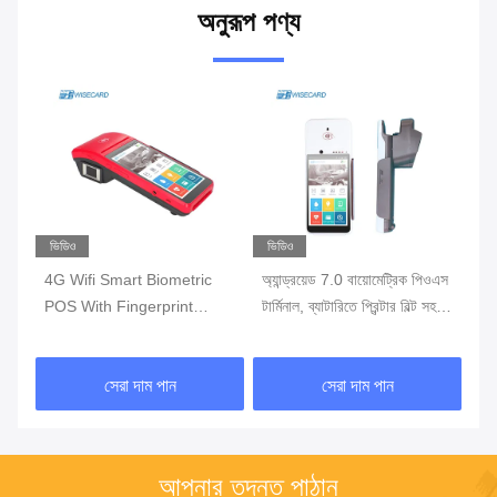
অনুরূপ পণ্য
ভিডিও
ভিডিও
ভি
 ওএস
4G Wifi Smart Biometric
অ্যান্ড্রয়েড 7.0 বায়োমেট্রিক পিওএস
ফিঙ
POS With Fingerprint
টার্মিনাল, ব্যাটারিতে প্রিন্টার বিল্ট সহ
ওয়
Reader Touch Screen
পোর্টেবল পস মেশিন
টার্
সেরা দাম পান
সেরা দাম পান
আপনার তদন্ত পাঠান