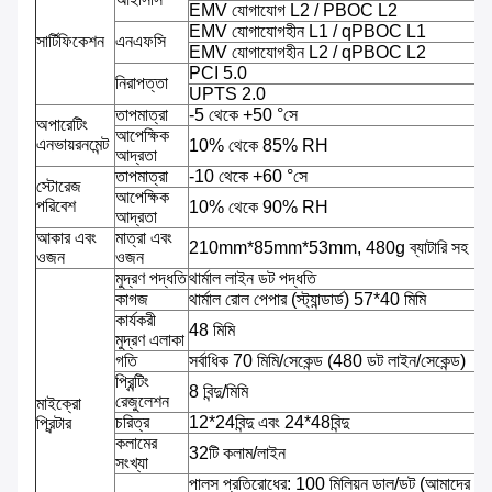
EMV যোগাযোগ L2 / PBOC L2
EMV যোগাযোগহীন L1 / qPBOC L1
সার্টিফিকেশন
এনএফসি
EMV যোগাযোগহীন L2 / qPBOC L2
PCI 5.0
নিরাপত্তা
UPTS 2.0
তাপমাত্রা
-5 থেকে +50 °সে
অপারেটিং
আপেক্ষিক
এনভায়রনমেন্ট
10% থেকে 85% RH
আদ্রতা
তাপমাত্রা
-10 থেকে +60 °সে
স্টোরেজ
আপেক্ষিক
পরিবেশ
10% থেকে 90% RH
আদ্রতা
আকার এবং
মাত্রা এবং
210mm*85mm*53mm, 480g ব্যাটারি সহ
ওজন
ওজন
মুদ্রণ পদ্ধতি
থার্মাল লাইন ডট পদ্ধতি
কাগজ
থার্মাল রোল পেপার (স্ট্যান্ডার্ড) 57*40 মিমি
কার্যকরী
48 মিমি
মুদ্রণ এলাকা
গতি
সর্বাধিক 70 মিমি/সেকেন্ড (480 ডট লাইন/সেকেন্ড)
প্রিন্টিং
8 বিন্দু/মিমি
রেজুলেশন
মাইক্রো
চরিত্র
12*24বিন্দু এবং 24*48বিন্দু
প্রিন্টার
কলামের
32টি কলাম/লাইন
সংখ্যা
পালস প্রতিরোধের: 100 মিলিয়ন ডাল/ডট (আমাদের আদ