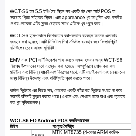
WCT-S6 হল 5.5 ইঞ্চি টাচ স্ক্রিন সহ একটি হট সেল স্মার্ট POS যা
সবচেয়ে প্রিয় সাইজের স্ক্রিন।এটা appreance খুব আধুনিক এবং কমনীয়
দেখায়.লোকেরা এটির সুন্দর চেহারার সাথে এটিকে খুব পছন্দ করে।
WCT-S6 হাসপাতালে বিশেষভাবে ব্যাপকভাবে ব্যবহৃত অনেক এলাকায়
ব্যবহার করা হয়েছে।এটি ডিজিটাল শিরা মডিউল ব্যবহার করে ফিঙ্গারপ্রিন্ট
মডিউলের চেয়ে আরও সুনির্দিষ্ট।
EMV এবং PCI সার্টিফিকেশন পাস করতে সক্ষম হওয়ার জন্য WCT-S6
নিরাপদ উপাদানের সাথে এম্বেড করা হয়েছে।সম্পূর্ণরূপে লোড করা কম
মডিউল এবং বিভিন্ন যাচাইকরণ বিকল্পের সাথে, এটি যাচাইকরণ এবং লেনদেনের
জন্য বিভিন্ন উদ্দেশ্য এবং পরিস্থিতি পূরণ করতে পারে।
থার্মাল প্রিন্টারে এর বিউড সহ, লোকেরা একটি বহিরাগত প্রিন্টার সংহত না করে
সরাসরি রসিদটি মুদ্রণ করতে পারে।এখানে এবং সেখানে হাতে রাখা এবং ব্যবহার
করা খুব সুবিধাজনক।
WCT-S6 FO Android POS কনফিগারেশন:
টাইপ
পণ্যের বৈশিষ্ট্য
MTK MT8735 (4-কোর ARM কর্টেক্স-
প্রসেসর