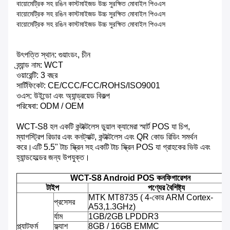
বায়োমেট্রিক সহ রঙিন কাস্টমাইজড উচ্চ সুরক্ষিত মোবাইল পিওএস
বায়োমেট্রিক সহ রঙিন কাস্টমাইজড উচ্চ সুরক্ষিত মোবাইল পিওএস
বায়োমেট্রিক সহ রঙিন কাস্টমাইজড উচ্চ সুরক্ষিত মোবাইল পিওএস
উৎপত্তি স্থান: গুয়াংডং, চীন
ব্র্যান্ড নাম: WCT
ওয়ারেন্টি: 3 বছর
সার্টিফিকেট: CE/CCC/FCC/ROHS/ISO9001
ওএস: উইন্ডো এবং অ্যান্ড্রয়েড বিকল্প
পরিষেবা: ODM / OEM
WCT-S8 হল একটি কন্টাক্টলেস ডুয়াল ক্যামেরা স্মার্ট POS যা চিপ,
ম্যাগস্ট্রিপ রিডার এবং কনট্যাক্ট, কন্টাক্টলেস এবং QR কোড রিডিং সমর্থন
করে।এটি 5.5" টাচ স্ক্রিন সহ একটি টাচ স্ক্রিন POS যা গ্রাহকের ভিউ এবং
হ্যান্ডহেল্ডের জন্য উপযুক্ত।
WCT-S8 Android POS কনফিগারেশন
টাইপ
পণ্যের বৈশিষ্ট্য
MTK MT8735 ( 4-কোর ARM Cortex-
প্রসেসর
A53,1.3GHz)
র্যাম
1GB/2GB LPDDR3
প্ল্যাটফর্ম
ফ্ল্যাশ
8GB / 16GB EMMC