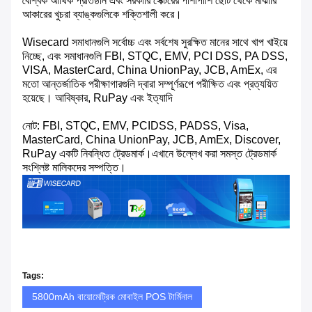
বৈশ্বিক আর্থিক প্রতিষ্ঠান এবং সরকারি সেক্টরের পাশাপাশি ছোট থেকে মাঝারি
আকারের খুচরা ব্যাঙ্কগুলিকে শক্তিশালী করে।
Wisecard সমাধানগুলি সর্বোচ্চ এবং সর্বশেষ সুরক্ষিত মানের সাথে খাপ খাইয়ে
নিচ্ছে, এবং সমাধানগুলি FBI, STQC, EMV, PCI DSS, PA DSS,
VISA, MasterCard, China UnionPay, JCB, AmEx, এর
মতো আন্তর্জাতিক পরীক্ষাগারগুলি দ্বারা সম্পূর্ণরূপে পরীক্ষিত এবং প্রত্যয়িত
হয়েছে। আবিষ্কার, RuPay এবং ইত্যাদি
নোট: FBI, STQC, EMV, PCIDSS, PADSS, Visa,
MasterCard, China UnionPay, JCB, AmEx, Discover,
RuPay একটি নিবন্ধিত ট্রেডমার্ক।এখানে উল্লেখ করা সমস্ত ট্রেডমার্ক
সংশ্লিষ্ট মালিকদের সম্পত্তি।
Tags:
5800mAh বায়োমেট্রিক মোবাইল POS টার্মিনাল