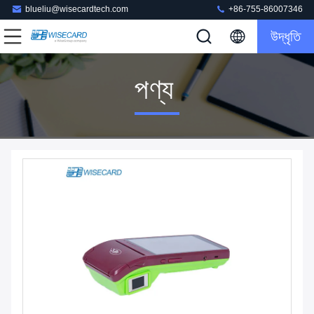
blueliu@wisecardtech.com
+86-755-86007346
উদ্ধৃতি
পণ্য