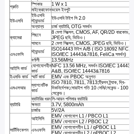
স্পিকার
1 W x 1
শ্রুতি
মাইক্রোফোন
ভয়েস ইনপুট
ইউএসবি
ইউএসবি টাইপ সি 2.0
ইউএসবি
স্ট্যান্ডার্ড
অন্যান্য
চার্জ ব্যাটারি, OTG সমর্থন
8 মেগা পিক্সেল, CMOS, AF, QR/2D বারকোড,
পিছনে
ক্যামেরা
JPEG ছবি, ভিডিও।
সামনে
2 মেগা পিক্সেল, CMOS, JPEG ছবি, ভিডিও।
ISO14443 টাইপ A/B ( ISO 18092 NFC,
স্ট্যান্ডার্ড
এনএফসি
ISO/IEC 14443&7816, FeliCa সমর্থন)
বর্ণালী
13.56MHz
যোগাযোগহীন
NFC 13.56 MHz, সমর্থন ISO/IEC 14443 প্
আইসি কার্ড
কার্ড
A&B, ISO/IEC 14443&7816
ইএমভি কার্ড
স্মার্ট কার্ড
EMV এবং PBOC অনুগত
ISO 7810, 7811, 7813;ট্রিপল ট্র্যাক, দ্বি-
ম্যাগনেটিক
এমএসআর
দিকনির্দেশক;সোয়াইপ গতি 10 সেমি/সেকেন্ড - 100 সে
কার্ড
সেকেন্ড।
ব্যাটারির ধরন
লি-আয়ন পলিমার ব্যাটারি
ব্যাটারি
ক্ষমতা
3.7V, 5800mAh
চার্জার
5V/2A
EMV যোগাযোগ L1 / PBCO L1
আইসিসি
EMV যোগাযোগ L2 / PBOC L2
EMV যোগাযোগহীন L1 / qPBOC L1
সার্টিফিকেশন
এনএফসি
EMV যোগাযোগহীন L2 / qPBOC L2