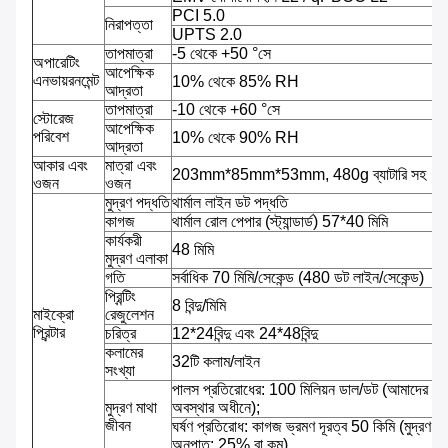
PCI 5.0
নিরাপত্তা
UPTS 2.0
তাপমাত্রা
-5 থেকে +50 °সে
অপারেটিং
আপেক্ষিক
এনভায়রনমেন্ট
10% থেকে 85% RH
আদ্রতা
তাপমাত্রা
-10 থেকে +60 °সে
স্টোরেজ
আপেক্ষিক
পরিবেশ
10% থেকে 90% RH
আদ্রতা
আকার এবং
মাত্রা এবং
203mm*85mm*53mm, 480g ব্যাটারি সহ
ওজন
ওজন
মুদ্রণ পদ্ধতি
থার্মাল লাইন ডট পদ্ধতি
কাগজ
থার্মাল রোল পেপার (স্ট্যান্ডার্ড) 57*40 মিমি
কার্যকরী
48 মিমি
মুদ্রণ এলাকা
গতি
সর্বাধিক 70 মিমি/সেকেন্ড (480 ডট লাইন/সেকেন্ড)
প্রিন্টিং
8 বিন্দু/মিমি
মাইক্রো
রেজুলেশন
প্রিন্টার
চরিত্র
12*24বিন্দু এবং 24*48বিন্দু
কলামের
32টি কলাম/লাইন
সংখ্যা
পালস প্রতিরোধের: 100 মিলিয়ন ডাল/ডট (আমাদের আদ
মুদ্রণ মাথা
অবস্থার অধীনে);
জীবন
ঘর্ষণ প্রতিরোধ: কাগজ ভ্রমণ দূরত্ব 50 কিমি (মুদ্রণ
অনুপাত: 25% বা কম)