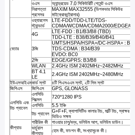
ওএস
অ্যান্ড্রয়েড 7.0 সিকিউরিটি পেমেন্ট ওএস
নিরাপত্তা
MAXIM MAX32555 (ডিপকভার সিকিউর
প্রসেসর
মাইক্রোকন্ট্রোলার)
ওয়্যারলেস
LTE-FDD/TDD-LTE/TDS-
স্ট্যান্ডার্ড
CDMA/WCDMA/CDMA2000/EDGE/G
LTE-FDD : B1/B3/B8 (TBD)
4G
TDD-LTE : B38/B39/B40/B41
UMTS/HSPA/HSPA+/DC-HSPA+ : B1/
বেতার
3জি
TDS-CDMA : B34/B39
EVDO: BC0
2জি
EDGE/GPRS: B3/B8
WLAN
2.4GHz ISM 2402MHz~2482MHz
BT 4.1
2.4GHz ISM 2402MHz~2480MHz
LE
ইউএসআইএম
কার্ড স্লট
৪টি পিএসএএম স্লট, ২টি সিম স্লট
জিপিএস
জিপিএস
GPS, GLONASS
এলসিডি
720*1280 IPS
পিক্সেল
এলসিডি এবং
এলসিডি
5.5 ইঞ্চি
টাচ প্যানেল
G+F+F, ক্যাপাসিটিভ কালার টাচ, মাল্টি টাচ, স্বাক্ষর সক্
টাচ প্যানেল
ভিডিও সক্ষম
শারীরিক কী
পাওয়ার চালু/বন্ধ, ভলিউম আপ, ভলিউম ডাউন।
কীপ্যাড
ভার্চুয়াল
হোম কী, ফাংশন কী, সংখ্যাসূচক কী।
কীপ্যাড