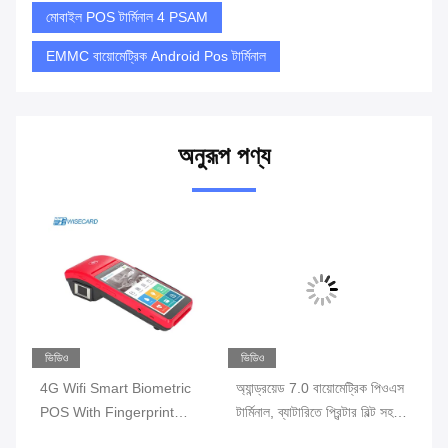
মোবাইল POS টার্মিনাল 4 PSAM
EMMC বায়োমেট্রিক Android Pos টার্মিনাল
অনুরূপ পণ্য
ভিডিও
ভিডিও
ভি
 ওএস
4G Wifi Smart Biometric
অ্যান্ড্রয়েড 7.0 বায়োমেট্রিক পিওএস
ফিঙ
POS With Fingerprint
টার্মিনাল, ব্যাটারিতে প্রিন্টার বিল্ট সহ
ওয়
Reader Touch Screen
পোর্টেবল পস মেশিন
টার্