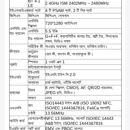
BT 4.1
2.4GHz ISM 2402MHz ~ 2480MHz
LE
ইউএসআইএম
কার্ড স্লট
4 টি PSAM স্লট, 2 টি সিম স্লট
জিপিএস
জিপিএস
জিপিএস, গ্লোনাস
এলসিডি
720*1280 আইপিএস
পিক্সেল
এলসিডি এবং
এলসিডি
5.5 ইঞ্চি
টাচ প্যানেল
G+F+F, ক্যাপাসিটিভ কালার টাচ, মাল্টি টাচ, সিগনেচার
টাচ প্যানেল
সক্ষম, ভিডিও সক্ষম
শারীরিক কী
পাওয়ার অন/অফ, ভলিউম আপ, ভলিউম ডাউন।
কীপ্যাড
ভার্চুয়াল
হোম কী, ফাংশন কী, সংখ্যাসূচক কী।
কীপ্যাড
স্পিকার
1 ওয়াট এক্স 1
শ্রুতি
মাইক্রোফোন
ভয়েস ইনপুট
ইউএসবি
ইউএসবি টাইপ সি 2.0
ইউএসবি
স্ট্যান্ডার্ড
অন্যান্য
চার্জ ব্যাটারি, ওটিজি সাপোর্ট
8 মেগা পিক্সেল, CMOS, AF, QR/2D বারকোড,
রিয়ার
ক্যামেরা
JPEG ছবি, ভিডিও।
সামনে
এনএ
ISO14443 টাইপ A/B (ISO 18092 NFC,
মান
এনএফসি
ISO/IEC 14443&7816, FeliCa সাপোর্ট)
বর্ণালী
13.56MHz
যোগাযোগহীন
NFC 13.56MHz, সাপোর্ট ISO/IEC 14443
আইসি কার্ড
কার্ড
A&B টাইপ, ISO/IEC 14443&7816
ইএমভি কার্ড
স্মার্ট কার্ড
EMV এবং PBOC অনুগত