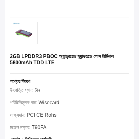
2GB LPDDR3 PBOC অ্যান্ড্রয়েড হ্যান্ডহেল্ড পোস টার্মিনাল
5800mAh TDD LTE
পণ্যের বিবরণ
উৎপত্তি স্থল:
চীন
পরিচিতিমুলক নাম:
Wisecard
সাক্ষ্যদান:
PCI CE Rohs
মডেল নম্বার:
T90FA