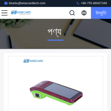
blueliu@wisecardtech.com
+86-755-86007346
উদ্ধৃতি
পণ্য