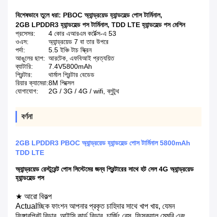
বিশেষভাবে তুলে ধরা:
PBOC অ্যান্ড্রয়েড হ্যান্ডহেল্ড পোস টার্মিনাল
,
2GB LPDDR3 হ্যান্ডহেল্ড পস টার্মিনাল
,
TDD LTE হ্যান্ডহেল্ড পস মেশিন
প্রসেসর:
4 কোর এআরএম কর্টেক্স-এ 53
ওএস:
অ্যান্ড্রয়েড 7 বা তার উপরে
পর্দা:
5.5 ইঞ্চি টাচ স্ক্রিন
আঙুলের ছাপ:
আরটেক, এফবিআই প্রত্যয়িত
ব্যাটারি:
7.4V5800mAh
প্রিন্টার:
থার্মাল প্রিন্টার বেডেড
রিয়ার ক্যামেরা:
8M পিক্সেল
যোগাযোগ:
2G / 3G / 4G / wifi, ব্লুটুথ
বর্ণনা
2GB LPDDR3 PBOC অ্যান্ড্রয়েড হ্যান্ডহেল্ড পোস টার্মিনাল 5800mAh
TDD LTE
অ্যান্ড্রয়েড রেস্টুরেন্ট পোস সিস্টেমের জন্য প্রিন্টারের সাথে হট সেল 4G অ্যান্ড্রয়েড
হ্যান্ডহেল্ড পস
★ আরো বিকল্প
Actualচ্ছিক ফাংশন আপনার প্রকৃত চাহিদার সাথে খাপ খায়, যেমন
ফিঙ্গারপ্রিন্ট রিডার, আইসি কার্ড রিডার, চার্জিং বেস, ফিসক্যাল মেমরি এবং