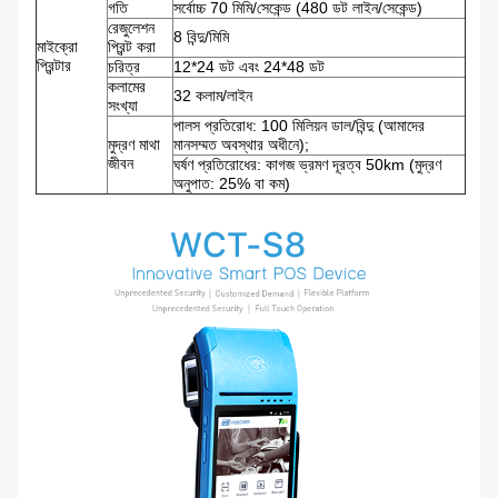
গতি
সর্বোচ্চ 70 মিমি/সেকেন্ড (480 ডট লাইন/সেকেন্ড)
রেজুলেশন
8 বিন্দু/মিমি
মাইক্রো
প্রিন্ট করা
প্রিন্টার
চরিত্র
12*24 ডট এবং 24*48 ডট
কলামের
32 কলাম/লাইন
সংখ্যা
পালস প্রতিরোধ: 100 মিলিয়ন ডাল/বিন্দু (আমাদের
মুদ্রণ মাথা
মানসম্মত অবস্থার অধীনে);
জীবন
ঘর্ষণ প্রতিরোধের: কাগজ ভ্রমণ দূরত্ব 50km (মুদ্রণ
অনুপাত: 25% বা কম)