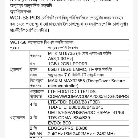
অন্যান্য আনুষাঙ্গিক ইত্যাদি।
অ্যাপ্লিকেশন
WCT-S8 POS মেশিনটি বেশ কিছু পরিস্থিতিতে পেমেন্টের জন্য ব্যবহার
করা যেতে পারে: খুচরা দোকান;মোবাইল চার্জ;খুচরা ব্যবস্থাপনা;পার্কিং চার্জ সুপার
মার্কেট;উপযোগিতা;লটারি।
WCT-S8 অ্যান্ড্রয়েড পিওএস কনফিগারেশন
প্রকার
পণ্যের স্পেসিফিকেশন
MTK MT8735 (4-কোর এআরএম কর্টেক্স-
প্রসেসর
A53,1.3GHz)
র্যাম
1GB / 2GB LPDDR3
প্ল্যাটফর্ম
ফ্ল্যাশ
8GB / 16GB EMMC, TF কার্ড সমর্থিত
ওএস
অ্যান্ড্রয়েড 7.0 সিকিউরিটি পেমেন্ট ওএস
নিরাপত্তা
MAXIM MAX32555 (DeepCover Secure
প্রসেসর
microcontroller)
ওয়্যারলেস
LTE-FDD/TDD-LTE/TDS-
স্ট্যান্ডার্ড
CDMA/WCDMA/CDMA2000/EDGE/GPRS
LTE-FDD: B1/B3/B8 (TBD)
4 জি
TDD-LTE: B38/B39/B40/B41
UMTS/HSPA/HSPA+/DC-HSPA+: B1/B8
ওয়্যারলেস
3 জি
TDS-CDMA: B34/B39
EVDO: BC0
2 জি
EDGE/GPRS: B3/B8
WLAN
2.4GHz ISM 2402MHz ~ 2482MHz