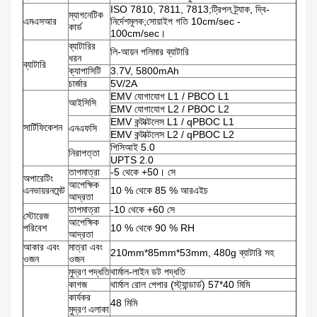
ISO 7810, 7811, 7813;ট্রিপল ট্র্যাক, দ্বি-
ম্যাগনেটিক
এমএসআর
নির্দেশমূলক;সোয়াইপ গতি 10cm/sec -
কার্ড
100cm/sec।
ব্যাটারির
লি-আয়ন পলিমার ব্যাটারি
ধরন
ব্যাটারি
ক্যাপাসিটি
3.7V, 5800mAh
চার্জার
5V/2A
EMV যোগাযোগ L1 / PBCO L1
আইসিসি
EMV যোগাযোগ L2 / PBOC L2
EMV কন্টাক্টলেস L1 / qPBOC L1
সার্টিফিকেশন
এনএফসি
EMV কন্টাক্টলেস L2 / qPBOC L2
পিসিআই 5.0
নিরাপত্তা
UPTS 2.0
তাপমাত্রা
-5 থেকে +50। সে
অপারেটিং
আপেক্ষিক
এনভায়রনমেন্ট
10 % থেকে 85 % আরএইচ
আদ্রতা
তাপমাত্রা
-10 থেকে +60 সে
স্টোরেজ
আপেক্ষিক
পরিবেশ
10 % থেকে 90 % RH
আদ্রতা
আকার এবং
মাত্রা এবং
210mm*85mm*53mm, 480g ব্যাটারি সহ
ওজন
ওজন
মুদ্রণ পদ্ধতি
থার্মাল-লাইন ডট পদ্ধতি
কাগজ
থার্মাল রোল পেপার (স্ট্যান্ডার্ড) 57*40 মিমি
কার্যকর
48 মিমি
মুদ্রণ এলাকা