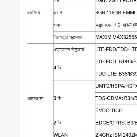
র্যাম
1GB / 2GB LPDDR
প্ল্যাটফর্ম
ফ্ল্যাশ
8GB / 16GB EMMC, TF
ওএস
অ্যান্ড্রয়েড 7.0 সিকিউরিট
নিরাপত্তা প্রসেসর
MAXIM MAX32555 (
ওয়্যারলেস স্ট্যান্ডার্ড
LTE-FDD/TDD-L
LTE-FDD: B1/B3/B
4 জি
TDD-LTE: B38/B39
UMTS/HSPA/HSPA
ওয়্যারলেস
3 জি
TDS-CDMA: B34/
EVDO: BC0
2 জি
EDGE/GPRS: B3/
WLAN
2.4GHz ISM 2402