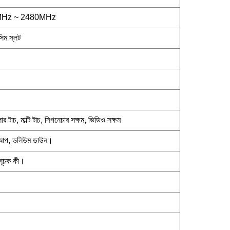
MHz ~ 2480MHz
িম স্লট
টাচ, মাল্টি টাচ, সিগনেচার সক্ষম, ভিডিও সক্ষম
 আপ, ভলিউম ডাউন।
াসূচক কী।