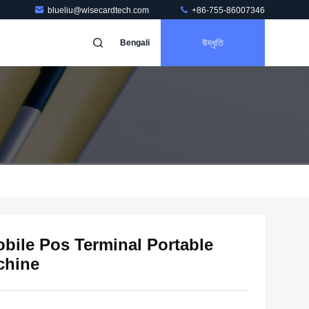
blueliu@wisecardtech.com
+86-755-86007346
উদ্ধৃতি
Bengali
bile Pos Terminal Portable
chine