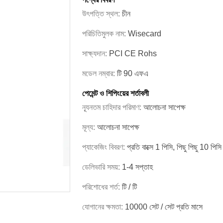
উৎপত্তি স্থল:
চীন
পরিচিতিমুলক নাম:
Wisecard
সাক্ষ্যদান:
PCI CE Rohs
মডেল নম্বার:
টি 90 এফএ
পেমেন্ট ও শিপিংয়ের শর্তাবলী
ন্যূনতম চাহিদার পরিমাণ:
আলোচনা সাপেক্ষ
মূল্য:
আলোচনা সাপেক্ষ
প্যাকেজিং বিবরণ:
প্রতি বাক্সে 1 পিসি, পিছু পিছু 10 পিসি
ডেলিভারি সময়:
1-4 সপ্তাহ
পরিশোধের শর্ত:
টি / টি
যোগানের ক্ষমতা:
10000 সেট / সেট প্রতি মাসে