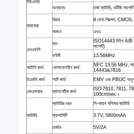
ইউএসবি
অন্যান্য
চার্জ ব্যাটারি, ওটিজি সাপোর্ট
রিয়ার
8 মেগা পিক্সেল, CMOS
ক্যামেরা
সামনে
এনএ
ISO14443 টাইপ A/B
মান
সাপোর্ট)
এনএফসি
বর্ণালী
13.56MHz
NFC 13.56 MHz, সাপ
আইসি কার্ড
যোগাযোগহীন কার্ড
14443&7816
ইএমভি কার্ড
স্মার্ট কার্ড
EMV এবং PBOC অনু
ISO 7810, 7811, 7813;ট
এমএসআর
ম্যাগনেটিক কার্ড
100cm/sec।
ব্যাটারির ধরন
লি-আয়ন পলিমার ব্যাটারি
ব্যাটারি
ক্যাপাসিটি
3.7V, 5800mAh
চার্জার
5V/2A