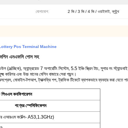
যোগাযোগ:
2 জি / 3 জি / 4 জি / ওয়াইফাই, ব্লুটুথ
Lottery Pos Terminal Machine
নাল মেশিন এনএফসি পোস সহ
ডিউল (alচ্ছিক), অ্যান্ড্রয়েড 7 অপারেটিং সিস্টেম, 5.5 ইঞ্চি স্ক্রিন টাচ, সুপার লং স্ট্যান
্ষ্ম কারিগর এবং উচ্চ মানের মেশিন বাজারে সেরা পছন্দ।
্সপ্রেস, মোবাইল-টপআপ, ট্যাক্সফ্রি শপ, ট্রাফিক টিকেটে ব্যাপকভাবে ব্যবহার করা যেতে প
ড পিওএস কনফিগারেশন
পণ্যের স্পেসিফিকেশন
এআরএম কর্টেক্স- A53,1.3GHz)