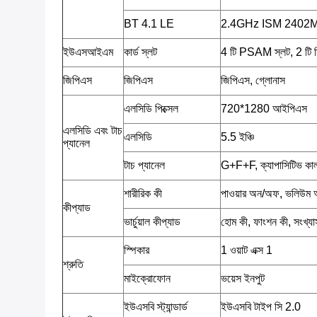
BT 4.1 LE
2.4GHz ISM 2402
ইউএসআইএম
কার্ড স্লট
4 টি PSAM স্লট, 2 টি স
জিপিএস
জিপিএস
জিপিএস, গ্লোনাস
এলসিডি পিক্সেল
720*1280 আইপিএস
এলসিডি এবং টাচ
এলসিডি
5.5 ইঞ্চি
প্যানেল
টাচ প্যানেল
G+F+F, ক্যাপাসিটিভ কালার 
শারীরিক কী
পাওয়ার অন/অফ, ভলিউম
কীপ্যাড
ভার্চুয়াল কীপ্যাড
হোম কী, ফাংশন কী, সংখ্য
স্পিকার
1 ওয়াট এক্স 1
শ্রুতি
মাইক্রোফোন
ভয়েস ইনপুট
ইউএসবি স্ট্যান্ডার্ড
ইউএসবি টাইপ সি 2.0