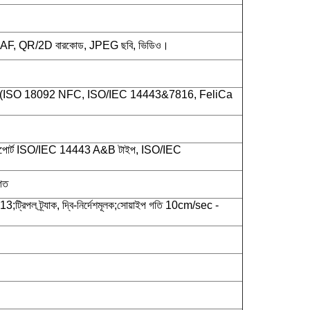
, AF, QR/2D বারকোড, JPEG ছবি, ভিডিও।
 (ISO 18092 NFC, ISO/IEC 14443&7816, FeliCa
োর্ট ISO/IEC 14443 A&B টাইপ, ISO/IEC
গত
্রিপল ট্র্যাক, দ্বি-নির্দেশমূলক;সোয়াইপ গতি 10cm/sec -