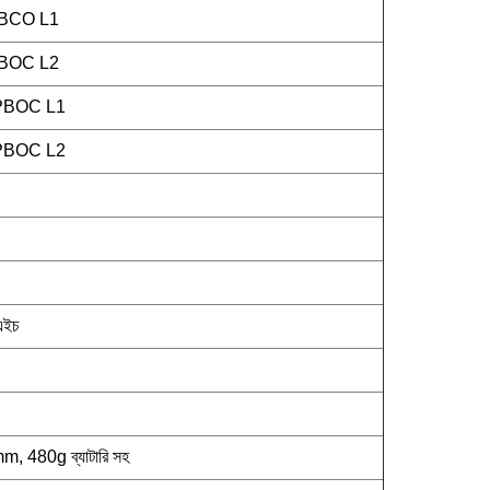
PBCO L1
PBOC L2
 qPBOC L1
 qPBOC L2
এইচ
480g ব্যাটারি সহ