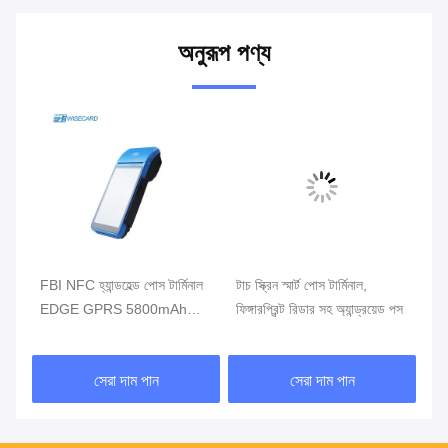
অনুরূপ পণ্য
ার্ট
FBI NFC হ্যান্ডহেল্ড পোস টার্মিনাল
টাচ স্ক্রিন স্মার্ট পোস টার্মিনাল,
খুচর
EDGE GPRS 5800mAh
ফিঙ্গারপ্রিন্ট রিডার সহ অ্যান্ড্রয়েড পস
টার
হ্যান্ডহেল্ড মোবাইল পোস সিস্টেম
সেরা দাম পান
সেরা দাম পান