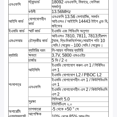
স্ট্যান্ডার্ড
18092 এনএফসি, মিফারে, ফেলিকা
এনএফসি
সমর্থন)
বর্ণালী
13.56MHz
এনএফসি 13.56 মেগাহার্টজ, সমর্থন
যোগাযোগহীন
আইসি কার্ড
আইএসও / আইইসি 14443 টাইপ এন্ড বি,
কার্ড
মাইফের
ইএমভি কার্ড
স্মার্ট কার্ড
ইএমভি এবং পিবিওসি অনুগত
আইএসও 7810, 7811, 7813;ট্রিপল
এমএসআর
চৌম্বকীয় কার্ড
ট্র্যাক, দ্বি-দিকনির্দেশক;সোয়াইপ গতি 10
সেমি / সেকেন্ড - 100 সেমি / সেকেন্ড।
ব্যাটারির ধরন
লি-আয়ন পলিমার ব্যাটারি
ব্যাটারি
ক্ষমতা
3.7V, 5800 এমএএইচ
চার্জার
5 ভি / 2 এ
ইএমভি যোগাযোগ করুন এল 1 / পিবিসিও
আইসিসি
এল 1
ইএমভি যোগাযোগ L2 / PBOC L2
ইএমভি যোগাযোগহীন এল 1 / কিউপিবিওসি
শংসাপত্র
এল 1
এনএফসি
ইএমভি যোগাযোগহীন এল 2 / কিউপিবিওসি
এল 2
পিসিআই 5.0
সুরক্ষা
ইউপিটিএস ২.০
তাপমাত্রা
-5 থেকে +50 ° সে
অপারেটিং
আপেক্ষিক
এনভায়রনমেন্ট
10% থেকে 85% আরএইচ