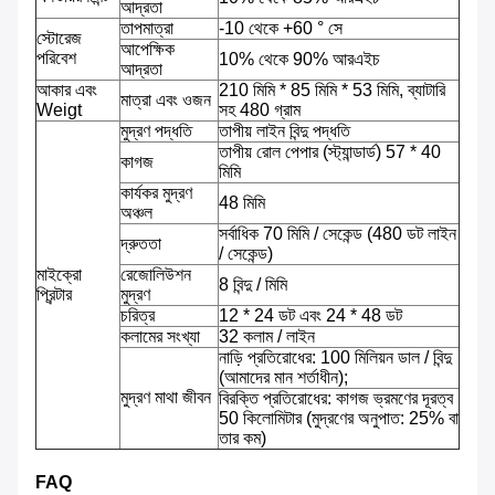
আদ্রতা
তাপমাত্রা
-10 থেকে +60 ° সে
স্টোরেজ
আপেক্ষিক
পরিবেশ
10% থেকে 90% আরএইচ
আদ্রতা
আকার এবং
210 মিমি * 85 মিমি * 53 মিমি, ব্যাটারি
মাত্রা এবং ওজন
Weigt
সহ 480 গ্রাম
মুদ্রণ পদ্ধতি
তাপীয় লাইন বিন্দু পদ্ধতি
তাপীয় রোল পেপার (স্ট্যান্ডার্ড) 57 * 40
কাগজ
মিমি
কার্যকর মুদ্রণ
48 মিমি
অঞ্চল
সর্বাধিক 70 মিমি / সেকেন্ড (480 ডট লাইন
দ্রুততা
/ সেকেন্ড)
মাইক্রো
রেজোলিউশন
8 বিন্দু / মিমি
প্রিন্টার
মুদ্রণ
চরিত্র
12 * 24 ডট এবং 24 * 48 ডট
কলামের সংখ্যা
32 কলাম / লাইন
নাড়ি প্রতিরোধের: 100 মিলিয়ন ডাল / বিন্দু
(আমাদের মান শর্তাধীন);
মুদ্রণ মাথা জীবন
বিরক্তি প্রতিরোধের: কাগজ ভ্রমণের দূরত্ব
50 কিলোমিটার (মুদ্রণের অনুপাত: 25% বা
তার কম)
FAQ