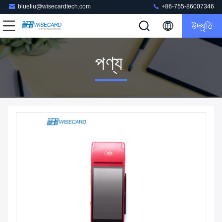
blueliu@wisecardtech.com
+86-755-86007346
উদ্ধৃতি
পণ্য