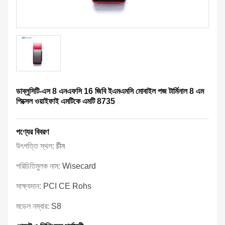
ডাব্লুসিটি-এস 8 এনএফসি 16 জিবি ইএমএমসি মোবাইল পজ টার্মিনাল 8 এম
পিক্সেল ওয়াইফাই এমটিকে এমটি 8735
পণ্যের বিবরণ
উৎপত্তি স্থল:
চীন
পরিচিতিমুলক নাম:
Wisecard
সাক্ষ্যদান:
PCI CE Rohs
মডেল নম্বার:
S8