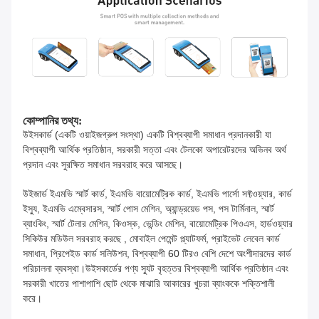
কোম্পানির তথ্য:
উইসকার্ড (একটি ওয়াইজগ্রুপ সংস্থা) একটি বিশ্বব্যাপী সমাধান প্রদানকারী যা
বিশ্বব্যাপী আর্থিক প্রতিষ্ঠান, সরকারী সত্তা এবং টেলকো অপারেটরদের অভিনব অর্থ
প্রদান এবং সুরক্ষিত সমাধান সরবরাহ করে আসছে।
উইজার্ড ইএমভি স্মার্ট কার্ড, ইএমভি বায়োমেট্রিক কার্ড, ইএমভি পার্সো সফ্টওয়্যার, কার্ড
ইস্যু, ইএমভি এম্বেসারস, স্মার্ট পোস মেশিন, অ্যান্ড্রয়েড পস, পস টার্মিনাল, স্মার্ট
ব্যাংকিং, স্মার্ট টেলার মেশিন, কিওস্ক, ভেন্ডিং মেশিন, বায়োমেট্রিক পিওএস, হার্ডওয়্যার
সিকিউর মডিউল সরবরাহ করছে , মোবাইল পেমেন্ট প্ল্যাটফর্ম, প্রাইভেট লেবেল কার্ড
সমাধান, প্রিপেইড কার্ড সলিউশন, বিশ্বব্যাপী 60 টিরও বেশি দেশে অংশীদারদের কার্ড
পরিচালনা ব্যবস্থা।উইসকার্ডের পণ্য স্যুট বৃহত্তর বিশ্বব্যাপী আর্থিক প্রতিষ্ঠান এবং
সরকারী খাতের পাশাপাশি ছোট থেকে মাঝারি আকারের খুচরা ব্যাংককে শক্তিশালী
করে।