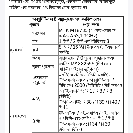
পিসিআই এবং ইএমভি শংসাপত্রযুক্ত, এফবিআই ভেরিফাইড ফিঙ্গারপ্রিন্ট
মডিউল এবং বারকোড এবং কিউআর কোড স্ক্যানার সহ
ডাব্লুসিটি-এস 8 অ্যান্ড্রয়েড পস কনফিগারেশন
প্রকার
পণ্য স্পেক
MTK MT8735 (4-কোর এআরএম
প্রসেসর
কর্টেক্স- A53,1.3GHz)
র্যাম
1 জিবি / 2 জিবি এলপিডিডিআর 3
8 জিবি / 16 জিবি ইএমএমসি, টিএফ কার্ড
প্ল্যাটফর্ম
ফ্ল্যাশ
সমর্থিত
ওএস
অ্যান্ড্রয়েড 7.0 সুরক্ষা প্রদানের ওএস
ম্যাক্সিম MAX32555 (ডিপকভার
সুরক্ষা প্রসেসর
সিকিউর মাইক্রোকন্ট্রোলার)
এলটিই-এফডিডি / টিডিডি-এলটিই /
ওয়্যারলেস
টিডিএস-সিডিএমএ / ডাব্লুসিডিএমএ /
স্ট্যান্ডার্ড
সিডিএমএ 2000 / ইডিজিই / জিপিআরএস
এলটিই-এফডিডি: বি 1 / বি 3 / বি 8
(টিবিডি)
4 জি
টিডিডি-এলটিই: বি 38 / বি 39 / বি 40 /
বি 41
ইউএমটিএস / এইচএসপিএ / এইচএসপিএ
ওয়্যারলেস
+ / ডিসি-এইচএসপিএ +: বি 1 / বি 8
3 জি
টিডিএস-সিডিএমএ: বি 34 / বি 39
ইভিডো: বিসি 0