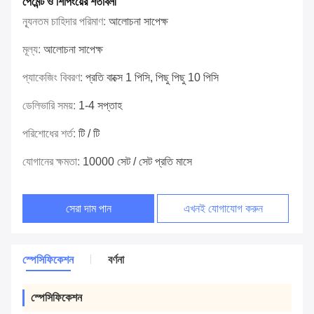
পেমেন্ট ও শিপিংয়ের শর্তাবলী
ন্যূনতম চাহিদার পরিমাণ:
আলোচনা সাপেক্ষ
মূল্য:
আলোচনা সাপেক্ষ
প্যাকেজিং বিবরণ:
প্রতি বাক্সে 1 পিসি, পিছু পিছু 10 পিসি
ডেলিভারি সময়:
1-4 সপ্তাহ
পরিশোধের শর্ত:
টি / টি
যোগানের ক্ষমতা:
10000 সেট / সেট প্রতি মাসে
সেরা দাম পান
এখনই যোগাযোগ করুন
স্পেসিফিকেশন
বর্ণনা
স্পেসিফিকেশন