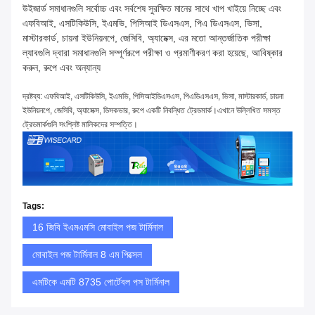
উইজার্ড সমাধানগুলি সর্বোচ্চ এবং সর্বশেষ সুরক্ষিত মানের সাথে খাপ খাইয়ে নিচ্ছে এবং
এফবিআই, এসটিকিউসি, ইএমভি, পিসিআই ডিএসএস, পিএ ডিএসএস, ভিসা,
মাস্টারকার্ড, চায়না ইউনিয়নপে, জেসিবি, অ্যামেক্স, এর মতো আন্তর্জাতিক পরীক্ষা
ল্যাবগুলি দ্বারা সমাধানগুলি সম্পূর্ণরূপে পরীক্ষা ও প্রমাণীকরণ করা হয়েছে, আবিষ্কার
করুন, রুপে এবং অন্যান্য
দ্রষ্টব্য: এফবিআই, এসটিকিউসি, ইএমভি, পিসিআইডিএসএস, পিএডিএসএস, ভিসা, মাস্টারকার্ড, চায়না
ইউনিয়নপে, জেসিবি, অ্যামেক্স, ডিসকভার, রুপে একটি নিবন্ধিত ট্রেডমার্ক।এখানে উল্লিখিত সমস্ত
ট্রেডমার্কগুলি সংশ্লিষ্ট মালিকদের সম্পত্তি।
Tags:
16 জিবি ইএমএমসি মোবাইল পজ টার্মিনাল
মোবাইল পজ টার্মিনাল 8 এম পিক্সেল
এমটিকে এমটি 8735 পোর্টেবল পস টার্মিনাল