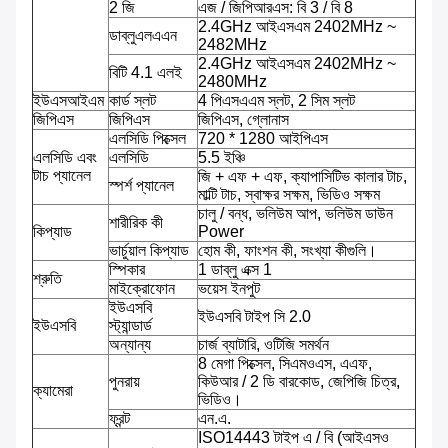
2 জি
এজ / জিপিআরএস: বি 3 / বি 8
2.4GHz আইএসএম 2402MHz ~
ডাব্লুএলএএন
2482MHz
2.4GHz আইএসএম 2402MHz ~
বিটি 4.1 এলই
2480MHz
ইউএসআইএম
কার্ড স্লট
4 পিএসএএম স্লট, 2 সিম স্লট
জিপিএস
জিপিএস
জিপিএস, গ্লোনাস
এলসিডি পিক্সেল
720 * 1280 আইপিএস
এলসিডি এবং
এলসিডি
5.5 ইঞ্চি
টাচ প্যানেল
জি + এফ + এফ, ক্যাপাসিটিভ কালার টাচ,
স্পর্শ প্যানেল
মাল্টি টাচ, স্বাক্ষর সক্ষম, ভিডিও সক্ষম
চালু / বন্ধ, ভলিউম আপ, ভলিউম ডাউন
শারীরিক কী
কিপ্যাড
Power
ভার্চুয়াল কিপ্যাড
হোম কী, ফাংশন কী, সংখ্যা কীগুলি।
স্পিকার
1 ডাব্লু এক্স 1
শ্রুতি
মাইক্রোফোন
ভয়েস ইনপুট
ইউএসবি
ইউএসবি টাইপ সি 2.0
ইউএসবি
স্ট্যান্ডার্ড
অন্যান্য
চার্জ ব্যাটারি, ওটিজি সমর্থন
8 মেগা পিক্সেল, সিএমওএস, এএফ,
পুনরায়
কিউআর / 2 ডি বারকোড, জেপিজি চিত্র,
ক্যামেরা
ভিডিও।
ফ্রন্ট
এন.এ.
ISO14443 টাইপ এ / বি (আইএসও