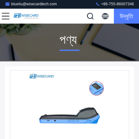
blueliu@wisecardtech.com
+86-755-86007346
উদ্ধৃতি
পণ্য