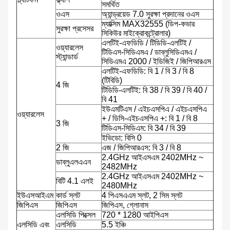
সমর্থিত
ওএস
অ্যান্ড্রয়েড 7.0 সুরক্ষা প্রদানের ওএস
ম্যাক্সিম MAX32555 (ডিপ-কভার
সুরক্ষা প্রসেসর
সিকিউর মাইক্রোকন্ট্রোলার)
এলটিই-এফডিডি / টিডিডি-এলটিই /
ওয়্যারলেস
টিডিএস-সিডিএমএ / ডাব্লুসিডিএমএ /
স্ট্যান্ডার্ড
সিডিএমএ 2000 / ইডিজিই / জিপিআরএস
এলটিই-এফডিডি: বি 1 / বি 3 / বি 8
(টিবিডি)
4 জি
টিডিডি-এলটিই: বি 38 / বি 39 / বি 40 /
বি 41
ইউএমটিএস / এইচএসপিএ / এইচএসপিএ
ওয়্যারলেস
+ / ডিসি-এইচএসপিএ +: বি 1 / বি 8
3 জি
টিডিএস-সিডিএম: বি 34 / বি 39
ইভিডো: বিসি 0
2 জি
এজ / জিপিআরএস: বি 3 / বি 8
2.4GHz আইএসএম 2402MHz ~
ডাব্লুএলএএন
2482MHz
2.4GHz আইএসএম 2402MHz ~
বিটি 4.1 এলই
2480MHz
ইউএসআইএম
কার্ড স্লট
4 পিএসএএম স্লট, 2 সিম স্লট
জিপিএস
জিপিএস
জিপিএস, গ্লোনাস
এলসিডি পিক্সেল
720 * 1280 আইপিএস
এলসিডি এবং
এলসিডি
5.5 ইঞ্চি