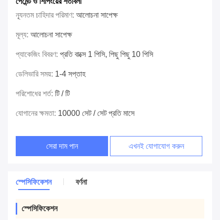
পেমেন্ট ও শিপিংয়ের শর্তাবলী
ন্যূনতম চাহিদার পরিমাণ:
আলোচনা সাপেক্ষ
মূল্য:
আলোচনা সাপেক্ষ
প্যাকেজিং বিবরণ:
প্রতি বাক্সে 1 পিসি, পিছু পিছু 10 পিসি
ডেলিভারি সময়:
1-4 সপ্তাহ
পরিশোধের শর্ত:
টি / টি
যোগানের ক্ষমতা:
10000 সেট / সেট প্রতি মাসে
সেরা দাম পান
এখনই যোগাযোগ করুন
স্পেসিফিকেশন
বর্ণনা
স্পেসিফিকেশন