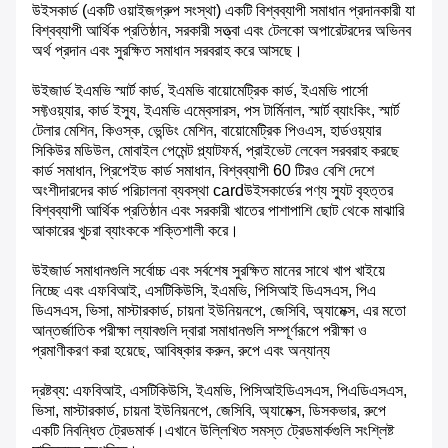
উইসকার্ড (একটি ওয়াইজগ্রুপ সংস্থা) একটি বিশ্বব্যাপী সমাধান প্রদানকারী যা
বিশ্বব্যাপী আর্থিক প্রতিষ্ঠান, সরকারী সত্ত্বা এবং টেলকো অপারেটরদের অভিনব
অর্থ প্রদান এবং সুরক্ষিত সমাধান সরবরাহ করে আসছে।
উইজার্ড ইএমভি স্মার্ট কার্ড, ইএমভি বায়োমেট্রিক কার্ড, ইএমভি পার্সো
সফ্টওয়্যার, কার্ড ইস্যু, ইএমভি এম্বেসারস, পস টার্মিনাল, স্মার্ট ব্যাংকিং, স্মার্ট
টেলার মেশিন, কিওস্ক, ভেন্ডিং মেশিন, বায়োমেট্রিক পিওএস, হার্ডওয়্যার
সিকিউর মডিউল, মোবাইল পেমেন্ট প্ল্যাটফর্ম, প্রাইভেট লেবেল সরবরাহ করছে
কার্ড সমাধান, প্রিপেইড কার্ড সমাধান, বিশ্বব্যাপী 60 টিরও বেশি দেশে
অংশীদারদের কার্ড পরিচালনা ব্যবস্থা cardউইসকার্ডের পণ্য স্যুট বৃহত্তর
বিশ্বব্যাপী আর্থিক প্রতিষ্ঠান এবং সরকারী খাতের পাশাপাশি ছোট থেকে মাঝারি
আকারের খুচরা ব্যাংককে শক্তিশালী করে।
উইজার্ড সমাধানগুলি সর্বোচ্চ এবং সর্বশেষ সুরক্ষিত মানের সাথে খাপ খাইয়ে
নিচ্ছে এবং এফবিআই, এসটিকিউসি, ইএমভি, পিসিআই ডিএসএস, পিএ
ডিএসএস, ভিসা, মাস্টারকার্ড, চায়না ইউনিয়নপে, জেসিবি, অ্যামেক্স, এর মতো
আন্তর্জাতিক পরীক্ষা ল্যাবগুলি দ্বারা সমাধানগুলি সম্পূর্ণরূপে পরীক্ষা ও
প্রমাণীকরণ করা হয়েছে, আবিষ্কার করুন, রুপে এবং অন্যান্য
দ্রষ্টব্য: এফবিআই, এসটিকিউসি, ইএমভি, পিসিআইডিএসএস, পিএডিএসএস,
ভিসা, মাস্টারকার্ড, চায়না ইউনিয়নপে, জেসিবি, অ্যামেক্স, ডিসকভার, রুপে
একটি নিবন্ধিত ট্রেডমার্ক।এখানে উল্লিখিত সমস্ত ট্রেডমার্কগুলি সংশ্লিষ্ট