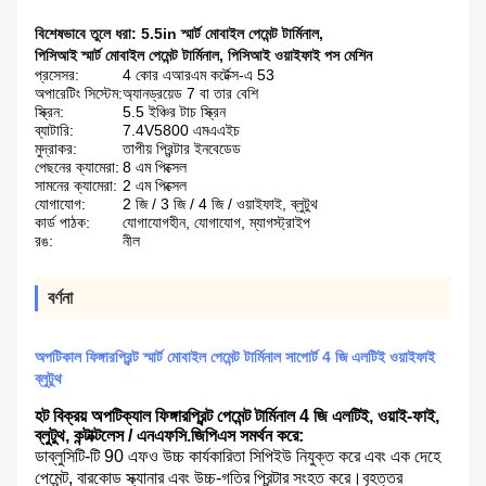
বিশেষভাবে তুলে ধরা:
5.5in স্মার্ট মোবাইল পেমেন্ট টার্মিনাল
,
পিসিআই স্মার্ট মোবাইল পেমেন্ট টার্মিনাল
,
পিসিআই ওয়াইফাই পস মেশিন
প্রসেসর:
4 কোর এআরএম কর্টেক্স-এ 53
অপারেটিং সিস্টেম:
অ্যানড্রয়েড 7 বা তার বেশি
স্ক্রিন:
5.5 ইঞ্চির টাচ স্ক্রিন
ব্যাটারি:
7.4V5800 এমএএইচ
মুদ্রাকর:
তাপীয় প্রিন্টার ইনবেডেড
পেছনের ক্যামেরা:
8 এম পিক্সেল
সামনের ক্যামেরা:
2 এম পিক্সেল
যোগাযোগ:
2 জি / 3 জি / 4 জি / ওয়াইফাই, ব্লুটুথ
কার্ড পাঠক:
যোগাযোগহীন, যোগাযোগ, ম্যাগস্ট্রাইপ
রঙ:
নীল
বর্ণনা
অপটিকাল ফিঙ্গারপ্রিন্ট স্মার্ট মোবাইল পেমেন্ট টার্মিনাল সাপোর্ট 4 জি এলটিই ওয়াইফাই
ব্লুটুথ
হট বিক্রয় অপটিক্যাল ফিঙ্গারপ্রিন্ট পেমেন্ট টার্মিনাল 4 জি এলটিই, ওয়াই-ফাই,
ব্লুটুথ, কন্টাক্টলেস / এনএফসি.জিপিএস সমর্থন করে:
ডাব্লুসিটি-টি 90 এফও উচ্চ কার্যকারিতা সিপিইউ নিযুক্ত করে এবং এক দেহে
পেমেন্ট, বারকোড স্ক্যানার এবং উচ্চ-গতির প্রিন্টার সংহত করে।বৃহত্তর