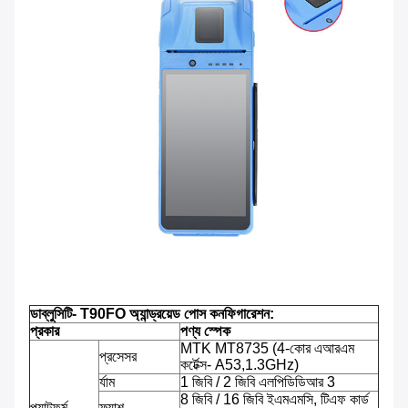
ডাব্লুসিটি- T90FO অ্যান্ড্রয়েড পোস কনফিগারেশন:
প্রকার
পণ্য স্পেক
MTK MT8735 (4-কোর এআরএম
প্রসেসর
কর্টেক্স- A53,1.3GHz)
র্যাম
1 জিবি / 2 জিবি এলপিডিডিআর 3
8 জিবি / 16 জিবি ইএমএমসি, টিএফ কার্ড
প্ল্যাটফর্ম
ফ্ল্যাশ