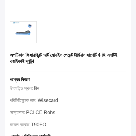
অপটিকাল ফিঙ্গারপ্রিন্ট স্মার্ট মোবাইল পেমেন্ট টার্মিনাল সাপোর্ট 4 জি এলটিই
ওয়াইফাই ব্লুটুথ
পণ্যের বিবরণ
উৎপত্তি স্থল:
চীন
পরিচিতিমুলক নাম:
Wisecard
সাক্ষ্যদান:
PCI CE Rohs
মডেল নম্বার:
T90FO