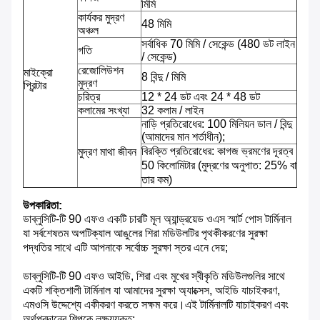
মিমি
কার্যকর মুদ্রণ
48 মিমি
অঞ্চল
সর্বাধিক 70 মিমি / সেকেন্ড (480 ডট লাইন
গতি
/ সেকেন্ড)
রেজোলিউশন
মাইক্রো
8 বিন্দু / মিমি
মুদ্রণ
প্রিন্টার
চরিত্র
12 * 24 ডট এবং 24 * 48 ডট
কলামের সংখ্যা
32 কলাম / লাইন
নাড়ি প্রতিরোধের: 100 মিলিয়ন ডাল / বিন্দু
(আমাদের মান শর্তাধীন);
বিরক্তি প্রতিরোধের: কাগজ ভ্রমণের দূরত্ব
মুদ্রণ মাথা জীবন
50 কিলোমিটার (মুদ্রণের অনুপাত: 25% বা
তার কম)
উপকারিতা:
ডাব্লুসিটি-টি 90 এফও একটি চারটি মূল অ্যান্ড্রয়েড ওএস স্মার্ট পোস টার্মিনাল
যা সর্বশেষতম অপটিক্যাল আঙুলের শিরা মডিউলটির পৃথকীকরণের সুরক্ষা
পদ্ধতির সাথে এটি আপনাকে সর্বোচ্চ সুরক্ষা স্তর এনে দেয়;
ডাব্লুসিটি-টি 90 এফও আইডি, শিরা এবং মুখের স্বীকৃতি মডিউলগুলির সাথে
একটি শক্তিশালী টার্মিনাল যা আমাদের সুরক্ষা অ্যাক্সেস, আইডি যাচাইকরণ,
এমওসি উদ্দেশ্যে একীকরণ করতে সক্ষম করে।এই টার্মিনালটি যাচাইকরণ এবং
অর্থপ্রদানের শিল্পকে লক্ষ্যযুক্ত;