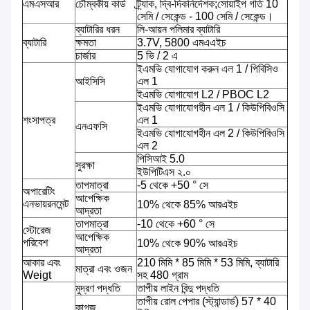
এমএসআর
চৌম্বকীয় কার্ড
ট্র্যাক, দ্বি-দিকনির্দেশক;সোয়াইপ গতি 10
সেমি / সেকেন্ড - 100 সেমি / সেকেন্ড।
ব্যাটারির ধরন
লি-আয়ন পলিমার ব্যাটারি
ব্যাটারি
ক্ষমতা
3.7V, 5800 এমএএইচ
চার্জার
5 ভি / 2 এ
ইএমভি যোগাযোগ করুন এল 1 / পিবিসিও
আইসিসি
এল 1
ইএমভি যোগাযোগ L2 / PBOC L2
ইএমভি যোগাযোগহীন এল 1 / কিউপিবিওসি
শংসাপত্র
এল 1
এনএফসি
ইএমভি যোগাযোগহীন এল 2 / কিউপিবিওসি
এল 2
পিসিআই 5.0
সুরক্ষা
ইউপিটিএস ২.০
তাপমাত্রা
-5 থেকে +50 ° সে
অপারেটিং
আপেক্ষিক
এনভায়রনমেন্ট
10% থেকে 85% আরএইচ
আদ্রতা
তাপমাত্রা
-10 থেকে +60 ° সে
স্টোরেজ
আপেক্ষিক
পরিবেশ
10% থেকে 90% আরএইচ
আদ্রতা
আকার এবং
210 মিমি * 85 মিমি * 53 মিমি, ব্যাটারি
মাত্রা এবং ওজন
Weigt
সহ 480 গ্রাম
মুদ্রণ পদ্ধতি
তাপীয় লাইন বিন্দু পদ্ধতি
তাপীয় রোল পেপার (স্ট্যান্ডার্ড) 57 * 40
কাগজ