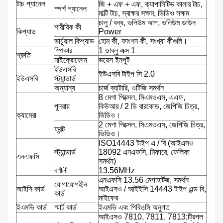
টাচ প্যানেল
জি + এফ + এফ, ক্যাপাসিটিভ কালার টাচ,
স্পর্শ প্যানেল
মাল্টি টাচ, স্বাক্ষর সক্ষম, ভিডিও সক্ষম
চালু / বন্ধ, ভলিউম আপ, ভলিউম ডাউন
শারীরিক কী
কিপ্যাড
Power
ভার্চুয়াল কিপ্যাড
হোম কী, ফাংশন কী, সংখ্যা কীগুলি।
স্পিকার
1 ডাব্লু এক্স 1
শ্রুতি
মাইক্রোফোন
ভয়েস ইনপুট
ইউএসবি
ইউএসবি টাইপ সি 2.0
ইউএসবি
স্ট্যান্ডার্ড
অন্যান্য
চার্জ ব্যাটারি, ওটিজি সমর্থন
8 মেগা পিক্সেল, সিএমওএস, এএফ,
পুনরায়
কিউআর / 2 ডি বারকোড, জেপিজি চিত্র,
ক্যামেরা
ভিডিও।
2 মেগা পিক্সেল, সিএমওএস, জেপিজি চিত্র,
ফ্রন্ট
ভিডিও।
ISO14443 টাইপ এ / বি (আইএসও
স্ট্যান্ডার্ড
18092 এনএফসি, মিফারে, ফেলিকা
এনএফসি
সমর্থন)
বর্ণালী
13.56MHz
এনএফসি 13.56 মেগাহার্টজ, সমর্থন
যোগাযোগহীন
আইসি কার্ড
আইএসও / আইইসি 14443 টাইপ এন্ড বি,
কার্ড
মাইফের
ইএমভি কার্ড
স্মার্ট কার্ড
ইএমভি এবং পিবিওসি অনুগত
আইএসও 7810, 7811, 7813;ট্রিপল