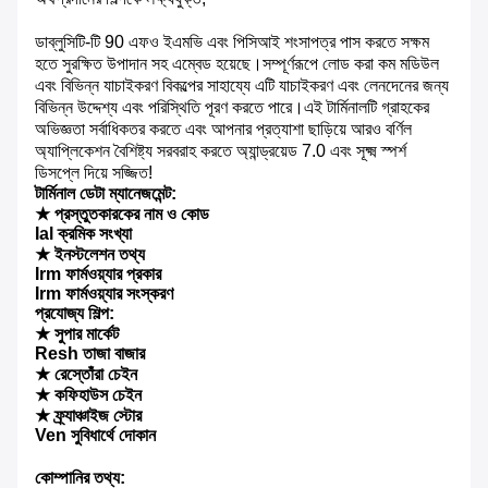
ডাব্লুসিটি-টি 90 এফও ইএমভি এবং পিসিআই শংসাপত্র পাস করতে সক্ষম
হতে সুরক্ষিত উপাদান সহ এম্বেড হয়েছে।সম্পূর্ণরূপে লোড করা কম মডিউল
এবং বিভিন্ন যাচাইকরণ বিকল্পের সাহায্যে এটি যাচাইকরণ এবং লেনদেনের জন্য
বিভিন্ন উদ্দেশ্য এবং পরিস্থিতি পূরণ করতে পারে।এই টার্মিনালটি গ্রাহকের
অভিজ্ঞতা সর্বাধিকতর করতে এবং আপনার প্রত্যাশা ছাড়িয়ে আরও বর্ণিল
অ্যাপ্লিকেশন বৈশিষ্ট্য সরবরাহ করতে অ্যান্ড্রয়েড 7.0 এবং সূক্ষ্ম স্পর্শ
ডিসপ্লে দিয়ে সজ্জিত!
টার্মিনাল ডেটা ম্যানেজমেন্ট:
★ প্রস্তুতকারকের নাম ও কোড
Ial ক্রমিক সংখ্যা
★ ইনস্টলেশন তথ্য
Irm ফার্মওয়্যার প্রকার
Irm ফার্মওয়্যার সংস্করণ
প্রযোজ্য শিল্প:
★ সুপার মার্কেট
Resh তাজা বাজার
★ রেস্তোঁরা চেইন
★ কফিহাউস চেইন
★ ফ্র্যাঞ্চাইজ স্টোর
Ven সুবিধার্থে দোকান
কোম্পানির তথ্য: