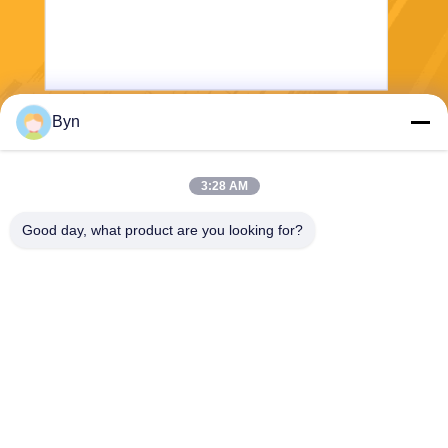
Byn
পাঠান
3:28 AM
Good day, what product are you looking for?
Wisecard Technology Co., Ltd.
blueliu@wisecardtech.com
+86-755-86007346
বি 1303, চুয়াঙ্গি টেকনোলজি বিল্ডিং,
গাওক্সিন সি 1 ম অ্যাভে, নানশন, শেন
জেন, গুয়াংডং, 518057, চীন