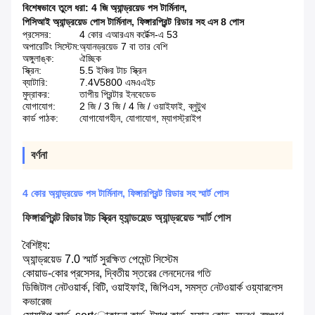
বিশেষভাবে তুলে ধরা:
4 জি অ্যান্ড্রয়েড পস টার্মিনাল
,
পিসিআই অ্যান্ড্রয়েড পোস টার্মিনাল
,
ফিঙ্গারপ্রিন্ট রিডার সহ এস 8 পোস
প্রসেসর:
4 কোর এআরএম কর্টেক্স-এ 53
অপারেটিং সিস্টেম:
অ্যানড্রয়েড 7 বা তার বেশি
অঙ্গুলাঙ্ক:
ঐচ্ছিক
স্ক্রিন:
5.5 ইঞ্চির টাচ স্ক্রিন
ব্যাটারি:
7.4V5800 এমএএইচ
মুদ্রাকর:
তাপীয় প্রিন্টার ইনবেডেড
যোগাযোগ:
2 জি / 3 জি / 4 জি / ওয়াইফাই, ব্লুটুথ
কার্ড পাঠক:
যোগাযোগহীন, যোগাযোগ, ম্যাগস্ট্রাইপ
বর্ণনা
4 কোর অ্যান্ড্রয়েড পস টার্মিনাল, ফিঙ্গারপ্রিন্ট রিডার সহ স্মার্ট পোস
ফিঙ্গারপ্রিন্ট রিডার টাচ স্ক্রিন হ্যান্ডহেল্ড অ্যান্ড্রয়েড স্মার্ট পোস
বৈশিষ্ট্য:
অ্যান্ড্রয়েড 7.0 স্মার্ট সুরক্ষিত পেমেন্ট সিস্টেম
কোয়াড-কোর প্রসেসর, দ্বিতীয় স্তরের লেনদেনের গতি
ডিজিটাল নেটওয়ার্ক, বিটি, ওয়াইফাই, জিপিএস, সমস্ত নেটওয়ার্ক ওয়্যারলেস
কভারেজ