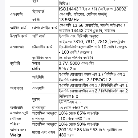
ফ্রন্ট
ভিডিও।
ISO14443 টাইপ এ / বি (আইএসও 18092
স্ট্যান্ডার্ড
এনএফসি
এনএফসি, মাইফের, ফেলিকা সমর্থন)
বর্ণালী
13.56MHz
এনএফসি 13.56 মেগাহার্টজ, সমর্থন আইএসও /
আইসি কার্ড
যোগাযোগহীন কার্ড
আইইসি 14443 টাইপ এন্ড বি, মাইফের
ইএমভি কার্ড
স্মার্ট কার্ড
ইএমভি এবং পিবিওসি অনুগত
আইএসও 7810, 7811, 7813;ট্রিপল ট্র্যাক,
এমএসআর
চৌম্বকীয় কার্ড
দ্বি-দিকনির্দেশক;সোয়াইপ গতি 10 সেমি / সেকেন্ড
- 100 সেমি / সেকেন্ড।
ব্যাটারির ধরন
লি-আয়ন পলিমার ব্যাটারি
ব্যাটারি
ক্ষমতা
3.7V, 5800 এমএএইচ
চার্জার
5 ভি / 2 এ
ইএমভি যোগাযোগ করুন এল 1 / পিবিসিও এল 1
আইসিসি
ইএমভি যোগাযোগ L2 / PBOC L2
ইএমভি যোগাযোগহীন এল 1 / কিউপিবিওসি এল 1
শংসাপত্র
এনএফসি
ইএমভি যোগাযোগহীন এল 2 / কিউপিবিওসি এল 2
পিসিআই 5.0
সুরক্ষা
ইউপিটিএস ২.০
অপারেটিং
তাপমাত্রা
-5 থেকে +50 ° সে
এনভায়রনমেন্ট
আপেক্ষিক আদ্রতা
10% থেকে 85% আরএইচ
স্টোরেজ
তাপমাত্রা
-10 থেকে +60 ° সে
পরিবেশ
আপেক্ষিক আদ্রতা
10% থেকে 90% আরএইচ
আকার এবং
203 মিমি * 85 মিমি * 53 মিমি, ব্যাটারি সহ
মাত্রা এবং ওজন
Weigt
480 গ্রাম