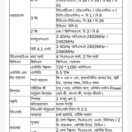
4 জি
টিডিডি-এলটিই: বি 38 / বি 39 / বি 40 / বি
41
ইউএমটিএস / এইচএসপিএ / এইচএসপিএ + /
ওয়্যারলেস
ডিসি-এইচএসপিএ +: বি 1 / বি 8
3 জি
টিডিএস-সিডিএমএ: বি 34 / বি 39
ইভিডো: বিসি 0
2 জি
এজ / জিপিআরএস: বি 3 / বি 8
2.4GHz আইএসএম 2402MHz ~
ডাব্লুএলএএন
2482MHz
2.4GHz আইএসএম 2402MHz ~
বিটি 4.1 এলই
2480MHz
ইউএসআইএম
কার্ড স্লট
4 পিএসএএম স্লট, 2 সিম স্লট
জিপিএস
জিপিএস
জিপিএস, গ্লোনাস
এলসিডি পিক্সেল
720 * 1280 আইপিএস
এলসিডি এবং
এলসিডি
5.5 ইঞ্চি
টাচ প্যানেল
জি + এফ + এফ, ক্যাপাসিটিভ কালার টাচ, মাল্টি
স্পর্শ প্যানেল
টাচ, স্বাক্ষর সক্ষম, ভিডিও সক্ষম
শারীরিক কী
চালু / বন্ধ, ভলিউম আপ, ভলিউম ডাউন Power
কিপ্যাড
ভার্চুয়াল কিপ্যাড
হোম কী, ফাংশন কী, সংখ্যা কীগুলি।
স্পিকার
1 ডাব্লু এক্স 1
শ্রুতি
মাইক্রোফোন
ভয়েস ইনপুট
ইউএসবি স্ট্যান্ডার্ড
ইউএসবি টাইপ সি 2.0
ইউএসবি
অন্যান্য
চার্জ ব্যাটারি, ওটিজি সমর্থন
8 মেগা পিক্সেল, সিএমওএস, এএফ, কিউআর / 2
পুনরায়
ডি বারকোড, জেপিজি চিত্র, ভিডিও।
ক্যামেরা
2 মেগা পিক্সেল, সিএমওএস, জেপিজি চিত্র,