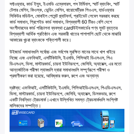
সফ্টওয়্যার, কার্ড ইস্যু, ইএমভি এম্বেসারস, পস টার্মিনাল, স্মার্ট ব্যাংকিং, স্মার্ট
টেলার মেশিন, কিওস্ক, ভেন্ডিং মেশিন, বায়োমেট্রিক পিওএস, হার্ডওয়্যার
সিকিউর মডিউল, মোবাইল পেমেন্ট প্ল্যাটফর্ম, প্রাইভেট লেবেল সরবরাহ করছে
কার্ড সমাধান, প্রিপেইড কার্ড সমাধান, বিশ্বব্যাপী 60 টিরও বেশি দেশে
অংশীদারদের কার্ড পরিচালনা ব্যবস্থা cardউইসকার্ডের পণ্য স্যুট বৃহত্তর
বিশ্বব্যাপী আর্থিক প্রতিষ্ঠান এবং সরকারী খাতের পাশাপাশি ছোট থেকে মাঝারি
আকারের খুচরা ব্যাংককে শক্তিশালী করে।
উইজার্ড সমাধানগুলি সর্বোচ্চ এবং সর্বশেষ সুরক্ষিত মানের সাথে খাপ খাইয়ে
নিচ্ছে এবং এফবিআই, এসটিকিউসি, ইএমভি, পিসিআই ডিএসএস, পিএ
ডিএসএস, ভিসা, মাস্টারকার্ড, চায়না ইউনিয়নপে, জেসিবি, অ্যামেক্স, এর মতো
আন্তর্জাতিক পরীক্ষা ল্যাবগুলি দ্বারা সমাধানগুলি সম্পূর্ণরূপে পরীক্ষা ও
প্রমাণীকরণ করা হয়েছে, আবিষ্কার করুন, রুপে এবং অন্যান্য
দ্রষ্টব্য: এফবিআই, এসটিকিউসি, ইএমভি, পিসিআইডিএসএস, পিএডিএসএস,
ভিসা, মাস্টারকার্ড, চায়না ইউনিয়নপে, জেসিবি, অ্যামেক্স, ডিসকভার, রুপে
একটি নিবন্ধিত ট্রেডমার্ক।এখানে উল্লিখিত সমস্ত ট্রেডমার্কগুলি সংশ্লিষ্ট
মালিকদের সম্পত্তি।