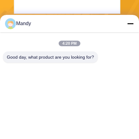
Mandy
পাঠান
4:20 PM
Good day, what product are you looking for?
Wisecard Technology Co., Ltd.
blueliu@wisecardtech.com
+86-755-86007346
বি 1303, চুয়াঙ্গি টেকনোলজি বিল্ডিং,
গাওক্সিন সি 1 ম অ্যাভে, নানশন, শেন
জেন, গুয়াংডং, 518057, চীন