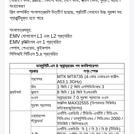
সোয়াইপ কার্ড, sertোকানো কার্ড, ট্যাপ কার্ড, স্ক্যান কোড, মুদ্রণ, বহুগুণে
সংহতকরণ
শিল্প সম্পর্কিত শংসাপত্রগুলি উত্তীর্ণ হয়েছে, প্রতিটি লেনদেন উচ্চ সুরক্ষা সহ
গ্যারান্টিযুক্ত হতে পারে
শংসাপত্রসমূহ:
EMV যোগাযোগ L1 এবং L2 প্রত্যয়িত
EMV কন্টাক্টলেস এল 1 প্রত্যয়িত
পেপাস, পেওয়েভ, কুইকপাস
পিসিআই পিটিএস 5.x প্রত্যয়িত
ডাব্লুসিটি-এস 8 অ্যান্ড্রয়েড পস কনফিগারেশন
প্রকার
পণ্য স্পেক
MTK MT8735 (4-কোর এআরএম কর্টেক্স-
প্রসেসর
A53,1.3GHz)
র্যাম
1 জিবি / 2 জিবি এলপিডিডিআর 3
প্ল্যাটফর্ম
ফ্ল্যাশ
8 জিবি / 16 জিবি ইএমএমসি
ওএস
অ্যান্ড্রয়েড 7.0 সুরক্ষা প্রদানের ওএস
ম্যাক্সিম MAX32555 (ডিপকভার সিকিউর
সুরক্ষা প্রসেসর
মাইক্রোকন্ট্রোলার)
এলটিই-এফডিডি / টিডিডি-এলটিই / টিডিএস-
ওয়্যারলেস
সিডিএমএ / ডাব্লুসিডিএমএ / সিডিএমএ 2000 /
স্ট্যান্ডার্ড
ইডিজিই / জিপিআরএস
এলটিই-এফডিডি: বি 1 / বি 3 / বি 8 (টিবিডি)