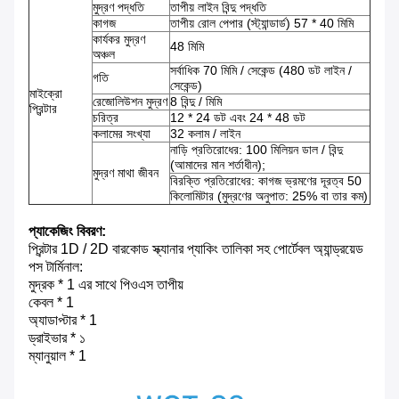
মুদ্রণ পদ্ধতি
তাপীয় লাইন বিন্দু পদ্ধতি
কাগজ
তাপীয় রোল পেপার (স্ট্যান্ডার্ড) 57 * 40 মিমি
কার্যকর মুদ্রণ
48 মিমি
অঞ্চল
সর্বাধিক 70 মিমি / সেকেন্ড (480 ডট লাইন /
গতি
সেকেন্ড)
মাইক্রো
রেজোলিউশন মুদ্রণ
8 বিন্দু / মিমি
প্রিন্টার
চরিত্র
12 * 24 ডট এবং 24 * 48 ডট
কলামের সংখ্যা
32 কলাম / লাইন
নাড়ি প্রতিরোধের: 100 মিলিয়ন ডাল / বিন্দু
(আমাদের মান শর্তাধীন);
মুদ্রণ মাথা জীবন
বিরক্তি প্রতিরোধের: কাগজ ভ্রমণের দূরত্ব 50
কিলোমিটার (মুদ্রণের অনুপাত: 25% বা তার কম)
প্যাকেজিং বিবরণ:
প্রিন্টার 1D / 2D বারকোড স্ক্যানার প্যাকিং তালিকা সহ পোর্টেবল অ্যান্ড্রয়েড
পস টার্মিনাল:
মুদ্রক * 1 এর সাথে পিওএস তাপীয়
কেবল * 1
অ্যাডাপ্টার * 1
ড্রাইভার * ১
ম্যানুয়াল * 1