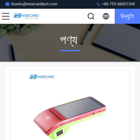
blueliu@wisecardtech.com
+86-755-86007346
উদ্ধৃতি
পণ্য