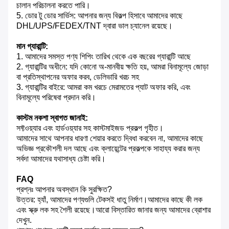
চালান পরিচালনা করতে পারি।
5. ডোর টু ডোর সার্ভিস: আপনার জন্য বিকল্প হিসাবে আমাদের কাছে
DHL/UPS/FEDEX/TNT দ্বারা ভাল চ্যানেল রয়েছে।
মান গ্যারান্টি:
1. আমাদের সমস্ত পণ্য শিপিং তারিখ থেকে এক বছরের গ্যারান্টি আছে
2. গ্যারান্টির অধীনে: যদি কোনো অ-মানবীয় ক্ষতি হয়, আমরা বিনামূল্যে জোড়া
বা প্রতিস্থাপনের অফার করব, ডেলিভারি খরচ সহ
3. গ্যারান্টির বাইরে: আমরা কম খরচে মেরামতের প্যাট অফার করি, এবং
বিনামূল্যে পরিষেবা প্রদান করি।
কাস্টম নকশা স্বাগত জানাই:
সফ্টওয়্যার এবং হার্ডওয়্যার সহ কাস্টমাইজড প্রকল্প গৃহীত।
আমাদের সাথে আপনার ধারণা শেয়ার করতে দ্বিধা করবেন না, আমাদের কাছে
অভিজ্ঞ প্রকৌশলী দল আছে এবং ক্লায়েন্টের প্রকল্পকে সাহায্য করার জন্য
সর্বদা আমাদের যথাসাধ্য চেষ্টা করি।
FAQ
প্রশ্নঃ আপনার অবস্থান কি সুরক্ষিত?
উত্তর: হ্যাঁ, আমাদের পণ্যগুলি টেকসই ধাতু নির্মাণ।আমাদের কাছে কী লক
এবং স্ক্রু লক সহ শৈলী রয়েছে।আরো বিস্তারিত জানার জন্য আমাদের ব্রোশার
দেখুন.