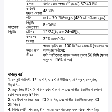
কাগজ
থার্মাল রোল পেপার (স্ট্যান্ডার্ড) 57*40 মিমি
কার্যকরী
48 মিমি
মুদ্রণ এলাকা
গতি
সর্বোচ্চ 70 মিমি/সেকেন্ড (480 ডট লাইন/সেকেন্ড)
প্রিন্টিং
8 ডট/মিমি
মাইক্রো
রেজুলেশন
প্রিন্টার
চরিত্র
12*24বিন্দু এবং 24*48বিন্দু
কলামের
32টি কলাম/লাইন
সংখ্যা
পালস প্রতিরোধ: 100 মিলিয়ন ডাল/ডট (আমাদের আদর্
মুদ্রণ মাথা
অবস্থার অধীনে);
জীবন
ঘর্ষণ প্রতিরোধ: কাগজ ভ্রমণ দূরত্ব 50 কিমি (মুদ্রণ
অনুপাত: 25% বা কম)
বাণিজ্য শর্ত
1. পেমেন্ট শর্তাবলী: T/T এলসি, ওয়েস্টার্ন ইউনিয়ন, মানি গ্রাম, পেপ্যাল,
ইত্যাদি...
2. নমুনা লিড টাইম: 2-4 দিন যখন স্টক থাকে এবং কাস্টম ডিজাইন বা লোগো
যোগ করার জন্য 57 দিন।
3. ভর উৎপাদন লিড সময়: 20-25 দিন, এবং কাস্টম ডিজাইনের জন্য 30-
35 দিন।
4. শিপিং পোর্ট: শেনজেন, চীন।আমরা আপনার জন্য শুরু থেকে শেষ পর্যন্ত