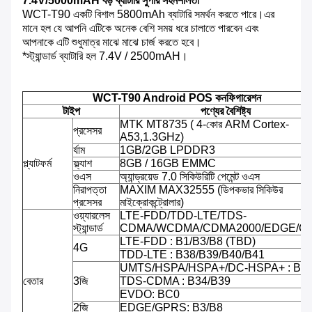
7.4V/5000mAH বড় ব্যাটারি সুপার সহনশীলতা
WCT-T90 একটি বিশাল 5800mAh ব্যাটারি সমর্থন করতে পারে।এর
মানে হল যে আপনি এটিকে অনেক বেশি সময় ধরে চালাতে পারবেন এবং
আপনাকে এটি শুধুমাত্র মাঝে মাঝে চার্জ করতে হবে।
*স্ট্যান্ডার্ড ব্যাটারি হল 7.4V / 2500mAH।
WCT-T90 Android POS কনফিগারেশন
টাইপ
পণ্যের বৈশিষ্ট্য
MTK MT8735 ( 4-কোর ARM Cortex-
প্রসেসর
A53,1.3GHz)
র্যাম
1GB/2GB LPDDR3
প্ল্যাটফর্ম
ফ্ল্যাশ
8GB / 16GB EMMC
ওএস
অ্যান্ড্রয়েড 7.0 সিকিউরিটি পেমেন্ট ওএস
নিরাপত্তা
MAXIM MAX32555 (ডিপকভার সিকিউর
প্রসেসর
মাইক্রোকন্ট্রোলার)
ওয়্যারলেস
LTE-FDD/TDD-LTE/TDS-
স্ট্যান্ডার্ড
CDMA/WCDMA/CDMA2000/EDGE/G
LTE-FDD : B1/B3/B8 (TBD)
4G
TDD-LTE : B38/B39/B40/B41
UMTS/HSPA/HSPA+/DC-HSPA+ : B1/
বেতার
3জি
TDS-CDMA : B34/B39
EVDO: BC0
2জি
EDGE/GPRS: B3/B8