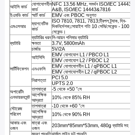
যোগাযোগহীন
NFC 13.56 MHz, সমর্থন ISO/IEC 14443 প্
আইসি কার্ড
কার্ড
A&B, ISO/IEC 14443&7816
ইএমভি কার্ড
স্মার্ট কার্ড
EMV এবং PBOC অনুগত
ISO 7810, 7811, 7813;ট্রিপল ট্র্যাক, দ্বি-
ম্যাগনেটিক
এমএসআর
দিকনির্দেশক;সোয়াইপ গতি 10 সেমি/সেকেন্ড - 100 সে
কার্ড
সেকেন্ড।
ব্যাটারির ধরন
লি-আয়ন পলিমার ব্যাটারি
ব্যাটারি
ক্ষমতা
3.7V, 5800mAh
চার্জার
5V/2A
EMV যোগাযোগ L1 / PBCO L1
আইসিসি
EMV যোগাযোগ L2 / PBOC L2
EMV যোগাযোগহীন L1 / qPBOC L1
সার্টিফিকেশন
এনএফসি
EMV যোগাযোগহীন L2 / qPBOC L2
PCI 5.0
নিরাপত্তা
UPTS 2.0
তাপমাত্রা
-5 থেকে +50 °সে
অপারেটিং
আপেক্ষিক
এনভায়রনমেন্ট
10% থেকে 85% RH
আদ্রতা
তাপমাত্রা
-10 থেকে +60 °সে
স্টোরেজ
আপেক্ষিক
পরিবেশ
10% থেকে 90% RH
আদ্রতা
আকার এবং
মাত্রা এবং
203mm*85mm*53mm, 480g ব্যাটারি সহ
ওজন
ওজন
মুদ্রণ পদ্ধতি
থার্মাল লাইন ডট পদ্ধতি