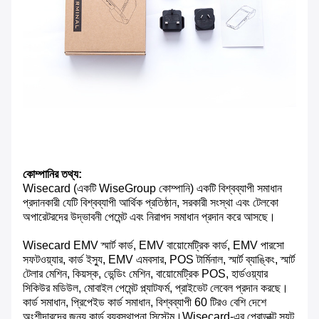
কোম্পানির তথ্য:
Wisecard (একটি WiseGroup কোম্পানি) একটি বিশ্বব্যাপী সমাধান
প্রদানকারী যেটি বিশ্বব্যাপী আর্থিক প্রতিষ্ঠান, সরকারী সংস্থা এবং টেলকো
অপারেটরদের উদ্ভাবনী পেমেন্ট এবং নিরাপদ সমাধান প্রদান করে আসছে।
Wisecard EMV স্মার্ট কার্ড, EMV বায়োমেট্রিক কার্ড, EMV পারসো
সফটওয়্যার, কার্ড ইস্যু, EMV এমবসার, POS টার্মিনাল, স্মার্ট ব্যাঙ্কিং, স্মার্ট
টেলার মেশিন, কিয়স্ক, ভেন্ডিং মেশিন, বায়োমেট্রিক POS, হার্ডওয়্যার
সিকিউর মডিউল, মোবাইল পেমেন্ট প্ল্যাটফর্ম, প্রাইভেট লেবেল প্রদান করছে।
কার্ড সমাধান, প্রিপেইড কার্ড সমাধান, বিশ্বব্যাপী 60 টিরও বেশি দেশে
অংশীদারদের জন্য কার্ড ব্যবস্থাপনা সিস্টেম।Wisecard-এর প্রোডাক্ট স্যুট