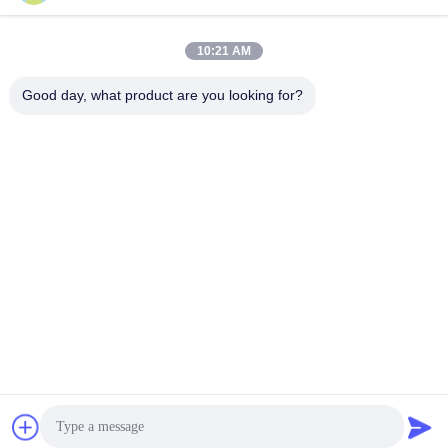
পাঠান
10:21 AM
Good day, what product are you looking for?
Wisecard Technology Co., Ltd.
blueliu@wisecardtech.com
+86-755-86007346
বি 1303, চুয়াঙ্গি টেকনোলজি বিল্ডিং,
গাওক্সিন সি 1 ম অ্যাভে, নানশন, শেন
জেন, গুয়াংডং, 518057, চীন
চীন ভালো গুণমান স্মার্ট কার্ড সমাধান সরবরাহকারী। কপিরাইট © 2026 Wisecard Technology Co.,
Ltd. . সব সমস্ত অধিকার সংরক্ষিত।