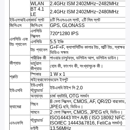
WLAN
2.4GHz ISM 2402MHz~2482MHz
BT 4.1
2.4GHz ISM 2402MHz~2480MHz
LE
ইউএসআইএম
কার্ড স্লট
৪টি পিএসএএম স্লট, ২টি সিম স্লট
জিপিএস
জিপিএস
GPS, GLONASS
এলসিডি
720*1280 IPS
পিক্সেল
এলসিডি এবং
এলসিডি
5.5 ইঞ্চি
টাচ প্যানেল
G+F+F, ক্যাপাসিটিভ কালার টাচ, মাল্টি টাচ, স্বাক্ষর সক্
টাচ প্যানেল
ভিডিও সক্ষম
শারীরিক কী
পাওয়ার চালু/বন্ধ, ভলিউম আপ, ভলিউম ডাউন।
কীপ্যাড
ভার্চুয়াল
হোম কী, ফাংশন কী, সংখ্যাসূচক কী।
কীপ্যাড
স্পিকার
1 W x 1
শ্রুতি
মাইক্রোফোন
ভয়েস ইনপুট
ইউএসবি
ইউএসবি টাইপ সি 2.0
ইউএসবি
স্ট্যান্ডার্ড
অন্যান্য
চার্জ ব্যাটারি, OTG সমর্থন
8 মেগা পিক্সেল, CMOS, AF, QR/2D বারকোড,
পিছন
ক্যামেরা
JPEG ছবি, ভিডিও।
সামনে
2 মেগা পিক্সেল, CMOS, JPEG ছবি, ভিডিও।
ISO14443 টাইপ A/B ( ISO 18092 NFC,
স্ট্যান্ডার্ড
এনএফসি
ISO/IEC 14443&7816, FeliCa সমর্থন)
বর্ণালী
13.56MHz