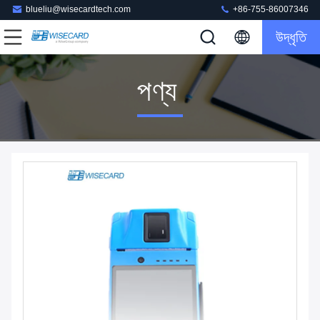
blueliu@wisecardtech.com
+86-755-86007346
উদ্ধৃতি
পণ্য