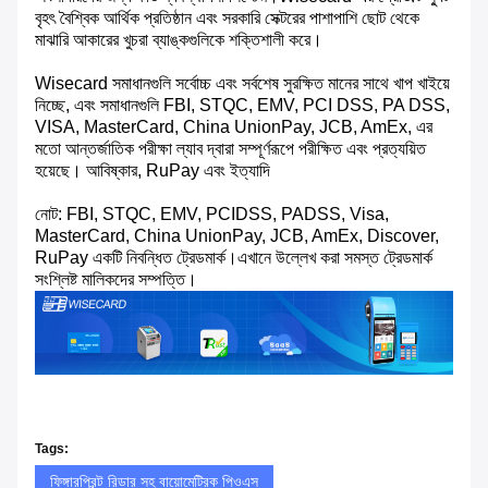
বৃহৎ বৈশ্বিক আর্থিক প্রতিষ্ঠান এবং সরকারি সেক্টরের পাশাপাশি ছোট থেকে
মাঝারি আকারের খুচরা ব্যাঙ্কগুলিকে শক্তিশালী করে।
Wisecard সমাধানগুলি সর্বোচ্চ এবং সর্বশেষ সুরক্ষিত মানের সাথে খাপ খাইয়ে
নিচ্ছে, এবং সমাধানগুলি FBI, STQC, EMV, PCI DSS, PA DSS,
VISA, MasterCard, China UnionPay, JCB, AmEx, এর
মতো আন্তর্জাতিক পরীক্ষা ল্যাব দ্বারা সম্পূর্ণরূপে পরীক্ষিত এবং প্রত্যয়িত
হয়েছে। আবিষ্কার, RuPay এবং ইত্যাদি
নোট: FBI, STQC, EMV, PCIDSS, PADSS, Visa,
MasterCard, China UnionPay, JCB, AmEx, Discover,
RuPay একটি নিবন্ধিত ট্রেডমার্ক।এখানে উল্লেখ করা সমস্ত ট্রেডমার্ক
সংশ্লিষ্ট মালিকদের সম্পত্তি।
Tags:
ফিঙ্গারপ্রিন্ট রিডার সহ বায়োমেট্রিক পিওএস