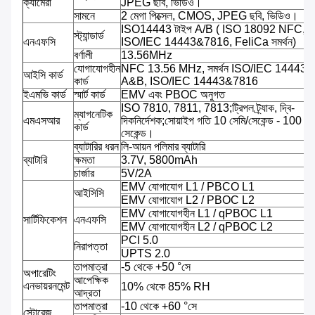
ক্যামেরা
JPEG ছবি, ভিডিও।
সামনে
2 মেগা পিক্সেল, CMOS, JPEG ছবি, ভিডিও।
ISO14443 টাইপ A/B ( ISO 18092 NFC,
স্ট্যান্ডার্ড
এনএফসি
ISO/IEC 14443&7816, FeliCa সমর্থন)
বর্ণালী
13.56MHz
যোগাযোগহীন
NFC 13.56 MHz, সমর্থন ISO/IEC 14443 প্
আইসি কার্ড
কার্ড
A&B, ISO/IEC 14443&7816
ইএমভি কার্ড
স্মার্ট কার্ড
EMV এবং PBOC অনুগত
ISO 7810, 7811, 7813;ট্রিপল ট্র্যাক, দ্বি-
ম্যাগনেটিক
এমএসআর
দিকনির্দেশক;সোয়াইপ গতি 10 সেমি/সেকেন্ড - 100 সে
কার্ড
সেকেন্ড।
ব্যাটারির ধরন
লি-আয়ন পলিমার ব্যাটারি
ব্যাটারি
ক্ষমতা
3.7V, 5800mAh
চার্জার
5V/2A
EMV যোগাযোগ L1 / PBCO L1
আইসিসি
EMV যোগাযোগ L2 / PBOC L2
EMV যোগাযোগহীন L1 / qPBOC L1
সার্টিফিকেশন
এনএফসি
EMV যোগাযোগহীন L2 / qPBOC L2
PCI 5.0
নিরাপত্তা
UPTS 2.0
তাপমাত্রা
-5 থেকে +50 °সে
অপারেটিং
আপেক্ষিক
এনভায়রনমেন্ট
10% থেকে 85% RH
আদ্রতা
তাপমাত্রা
-10 থেকে +60 °সে
স্টোরেজ