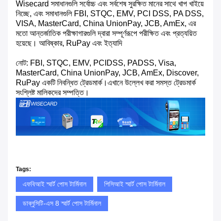
Wisecard সমাধানগুলি সর্বোচ্চ এবং সর্বশেষ সুরক্ষিত মানের সাথে খাপ খাইয়ে
নিচ্ছে, এবং সমাধানগুলি FBI, STQC, EMV, PCI DSS, PA DSS,
VISA, MasterCard, China UnionPay, JCB, AmEx, এর
মতো আন্তর্জাতিক পরীক্ষাগারগুলি দ্বারা সম্পূর্ণরূপে পরীক্ষিত এবং প্রত্যয়িত
হয়েছে। আবিষ্কার, RuPay এবং ইত্যাদি
নোট: FBI, STQC, EMV, PCIDSS, PADSS, Visa,
MasterCard, China UnionPay, JCB, AmEx, Discover,
RuPay একটি নিবন্ধিত ট্রেডমার্ক।এখানে উল্লেখ করা সমস্ত ট্রেডমার্ক
সংশ্লিষ্ট মালিকদের সম্পত্তি।
Tags:
এফবিআই স্মার্ট পোস টার্মিনাল
পিসিআই স্মার্ট পোস টার্মিনাল
ডাব্লুসিটি-এস 8 স্মার্ট পোস টার্মিনাল