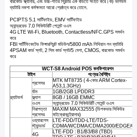
বারকোড স্ক্যানার, এবং উচ্চ-গতির প্রিন্টার এক বডিতে সংহত করে।বড় ভলিউম
ব্যাটারি নকশা কর্মক্ষমতা আরো শ্রেষ্ঠত্ব করে তোলে.
PCIPTS 5.1 সার্টিফাইড, EMV সার্টিফাইড
অ্যান্ড্রয়েড 7.0 সিকিউরিটি পেমেন্ট ওএস
4G LTE Wi-Fi, Bluetooth, Contactless/NFC.GPS সমর্থন
করে
FBI সার্টিফিকেটেড ফিঙ্গারপ্রিন্ট মডিউল/5800 mAh লিথিয়ান লন ব্যাটারি
4PSAM কার্ড স্লট, 2 সিম কার্ড স্লট/5 মেগা, CMOS, বারকোড সমর্থন
করে
WCT-S8 Android POS কনফিগারেশন
টাইপ
পণ্যের বৈশিষ্ট্য
MTK MT8735 ( 4-কোর ARM Cortex-
প্রসেসর
A53,1.3GHz)
র্যাম
1GB/2GB LPDDR3
প্ল্যাটফর্ম
ফ্ল্যাশ
8GB / 16GB EMMC
ওএস
অ্যান্ড্রয়েড 7.0 সিকিউরিটি পেমেন্ট ওএস
নিরাপত্তা
MAXIM MAX32555 (ডিপকভার সিকিউর
প্রসেসর
মাইক্রোকন্ট্রোলার)
ওয়্যারলেস
LTE-FDD/TDD-LTE/TDS-
স্ট্যান্ডার্ড
CDMA/WCDMA/CDMA2000/EDGE/G
LTE-FDD : B1/B3/B8 (TBD)
4G