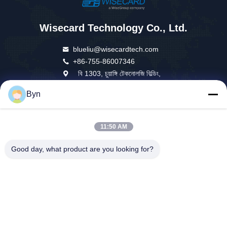
Wisecard Technology Co., Ltd.
blueliu@wisecardtech.com
+86-755-86007346
বি 1303, চুয়াঙ্গি টেকনোলজি বিল্ডিং,
গাওক্সিন সি 1 ম অ্যাভে, নানশন, শেন
Byn
জেন, গুয়াংডং, 518057, চীন
11:50 AM
চীন ভালো গুণমান স্মার্ট কার্ড সমাধান সরবরাহকারী। কপিরাইট © 2026 Wisecard Technology Co.,
Good day, what product are you looking for?
Ltd. . সব সমস্ত অধিকার সংরক্ষিত।