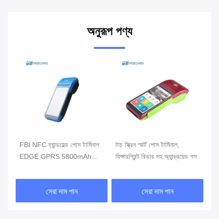
অনুরূপ পণ্য
FBI NFC হ্যান্ডহেল্ড পোস টার্মিনাল
টাচ স্ক্রিন স্মার্ট পোস টার্মিনাল,
খুচরা হ্য
EDGE GPRS 5800mAh
ফিঙ্গারপ্রিন্ট রিডার সহ অ্যান্ড্রয়েড পস
টার্মিনাল
হ্যান্ডহেল্ড মোবাইল পোস সিস্টেম
সেরা দাম পান
সেরা দাম পান