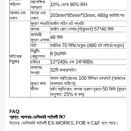
আপেক্ষিক
পরিবেশ
10% থেকে 90% RH
আদ্রতা
আকার এবং
মাত্রা এবং
203mm*85mm*53mm, 480g ব্যাটারি সহ
ওজন
ওজন
মুদ্রণ পদ্ধতি
থার্মাল লাইন ডট পদ্ধতি
কাগজ
থার্মাল রোল পেপার (স্ট্যান্ডার্ড) 57*40 মিমি
কার্যকরী
48 মিমি
মুদ্রণ এলাকা
গতি
সর্বাধিক 70 মিমি/সেকেন্ড (480 ডট লাইন/সেকেন্ড)
প্রিন্টিং
8 বিন্দু/মিমি
মাইক্রো
রেজুলেশন
প্রিন্টার
চরিত্র
12*24বিন্দু এবং 24*48বিন্দু
কলামের
32টি কলাম/লাইন
সংখ্যা
পালস প্রতিরোধের: 100 মিলিয়ন ডাল/ডট (আমাদের আদ
মুদ্রণ মাথা
অবস্থার অধীনে);
জীবন
ঘর্ষণ প্রতিরোধ: কাগজ ভ্রমণ দূরত্ব 50 কিমি (মুদ্রণ
অনুপাত: 25% বা কম)
FAQ:
প্রশ্ন: আপনার ডেলিভারি শর্তাবলী কি?
উত্তর: ডেলিভারি শর্তাবলী EX-WORKS, FOB বা C&F হতে পারে।