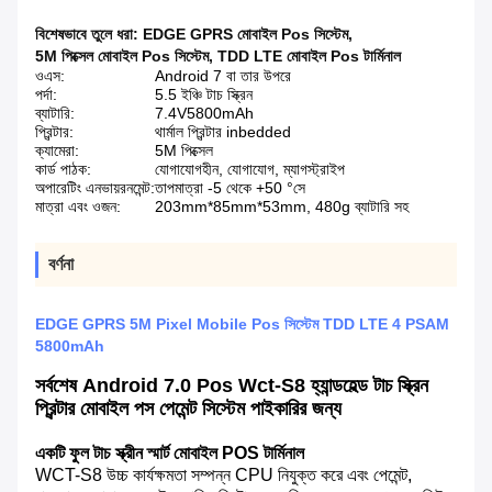
বিশেষভাবে তুলে ধরা:
EDGE GPRS মোবাইল Pos সিস্টেম
,
5M পিক্সেল মোবাইল Pos সিস্টেম
,
TDD LTE মোবাইল Pos টার্মিনাল
ওএস:
Android 7 বা তার উপরে
পর্দা:
5.5 ইঞ্চি টাচ স্ক্রিন
ব্যাটারি:
7.4V5800mAh
প্রিন্টার:
থার্মাল প্রিন্টার inbedded
ক্যামেরা:
5M পিক্সেল
কার্ড পাঠক:
যোগাযোগহীন, যোগাযোগ, ম্যাগস্ট্রাইপ
অপারেটিং এনভায়রনমেন্ট:
তাপমাত্রা -5 থেকে +50 °সে
মাত্রা এবং ওজন:
203mm*85mm*53mm, 480g ব্যাটারি সহ
বর্ণনা
EDGE GPRS 5M Pixel Mobile Pos সিস্টেম TDD LTE 4 PSAM
5800mAh
সর্বশেষ Android 7.0 Pos Wct-S8 হ্যান্ডহেল্ড টাচ স্ক্রিন
প্রিন্টার মোবাইল পস পেমেন্ট সিস্টেম পাইকারির জন্য
একটি ফুল টাচ স্ক্রীন স্মার্ট মোবাইল POS টার্মিনাল
WCT-S8 উচ্চ কার্যক্ষমতা সম্পন্ন CPU নিযুক্ত করে এবং পেমেন্ট,