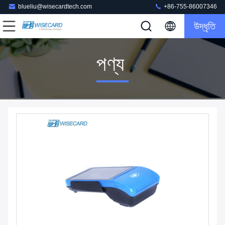
blueliu@wisecardtech.com
+86-755-86007346
উদ্ধৃতি
পণ্য