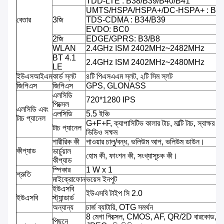
TDD-LTE : B38/B39/B40/B41
UMTS/HSPA/HSPA+/DC-HSPA+ : B1/
বেতার
3জি
TDS-CDMA : B34/B39
EVDO: BC0
2জি
EDGE/GPRS: B3/B8
WLAN
2.4GHz ISM 2402MHz~2482MHz
BT 4.1
2.4GHz ISM 2402MHz~2480MHz
LE
ইউএসআইএম
কার্ড স্লট
৪টি পিএসএএম স্লট, ২টি সিম স্লট
জিপিএস
জিপিএস
GPS, GLONASS
এলসিডি
720*1280 IPS
পিক্সেল
এলসিডি এবং
এলসিডি
5.5 ইঞ্চি
টাচ প্যানেল
G+F+F, ক্যাপাসিটিভ কালার টাচ, মাল্টি টাচ, স্বাক্ষর সক্
টাচ প্যানেল
ভিডিও সক্ষম
শারীরিক কী
পাওয়ার চালু/বন্ধ, ভলিউম আপ, ভলিউম ডাউন।
কীপ্যাড
ভার্চুয়াল
হোম কী, ফাংশন কী, সংখ্যাসূচক কী।
কীপ্যাড
স্পিকার
1 W x 1
শ্রুতি
মাইক্রোফোন
ভয়েস ইনপুট
ইউএসবি
ইউএসবি টাইপ সি 2.0
ইউএসবি
স্ট্যান্ডার্ড
অন্যান্য
চার্জ ব্যাটারি, OTG সমর্থন
8 মেগা পিক্সেল, CMOS, AF, QR/2D বারকোড,
পিছনে