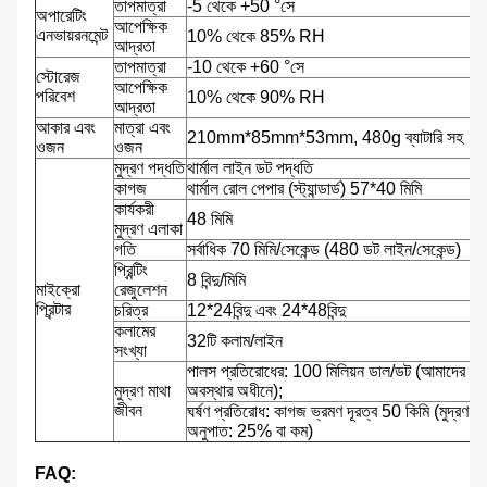
তাপমাত্রা
-5 থেকে +50 °সে
অপারেটিং
আপেক্ষিক
এনভায়রনমেন্ট
10% থেকে 85% RH
আদ্রতা
তাপমাত্রা
-10 থেকে +60 °সে
স্টোরেজ
আপেক্ষিক
পরিবেশ
10% থেকে 90% RH
আদ্রতা
আকার এবং
মাত্রা এবং
210mm*85mm*53mm, 480g ব্যাটারি সহ
ওজন
ওজন
মুদ্রণ পদ্ধতি
থার্মাল লাইন ডট পদ্ধতি
কাগজ
থার্মাল রোল পেপার (স্ট্যান্ডার্ড) 57*40 মিমি
কার্যকরী
48 মিমি
মুদ্রণ এলাকা
গতি
সর্বাধিক 70 মিমি/সেকেন্ড (480 ডট লাইন/সেকেন্ড)
প্রিন্টিং
8 বিন্দু/মিমি
মাইক্রো
রেজুলেশন
প্রিন্টার
চরিত্র
12*24বিন্দু এবং 24*48বিন্দু
কলামের
32টি কলাম/লাইন
সংখ্যা
পালস প্রতিরোধের: 100 মিলিয়ন ডাল/ডট (আমাদের আদ
মুদ্রণ মাথা
অবস্থার অধীনে);
জীবন
ঘর্ষণ প্রতিরোধ: কাগজ ভ্রমণ দূরত্ব 50 কিমি (মুদ্রণ
অনুপাত: 25% বা কম)
FAQ: