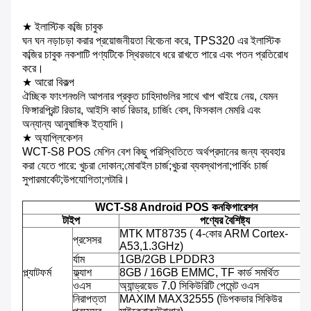
★ ইলাস্টিক কব্জি চাবুক
ঘন ঘন নড়াচড়া করার প্রয়োজনীয়তা বিবেচনা করে, TPS320 এর ইলাস্টিক
কব্জির চাবুক নকশাটি পণ্যটিকে স্থিরভাবে ধরে রাখতে পারে এবং পতন প্রতিরোধ
করে।
★ আরো বিকল্প
ঐচ্ছিক ফাংশনগুলি আপনার প্রকৃত চাহিদাগুলির সাথে খাপ খাইয়ে নেয়, যেমন
ফিঙ্গারপ্রিন্ট রিডার, আইসি কার্ড রিডার, চার্জিং বেস, ফিসকাল মেমরি এবং
অন্যান্য আনুষাঙ্গিক ইত্যাদি।
★ অ্যাপ্লিকেশন
WCT-S8 POS মেশিন বেশ কিছু পরিস্থিতিতে অর্থপ্রদানের জন্য ব্যবহার
করা যেতে পারে: খুচরা দোকান;মোবাইল চার্জ;খুচরা ব্যবস্থাপনা;পার্কিং চার্জ
সুপারমার্কেট;উপযোগিতা;লটারি।
WCT-S8 Android POS কনফিগারেশন
টাইপ
পণ্যের বৈশিষ্ট্য
MTK MT8735 ( 4-কোর ARM Cortex-
প্রসেসর
A53,1.3GHz)
র্যাম
1GB/2GB LPDDR3
প্ল্যাটফর্ম
ফ্ল্যাশ
8GB / 16GB EMMC, TF কার্ড সমর্থিত
ওএস
অ্যান্ড্রয়েড 7.0 সিকিউরিটি পেমেন্ট ওএস
নিরাপত্তা
MAXIM MAX32555 (ডিপকভার সিকিউর