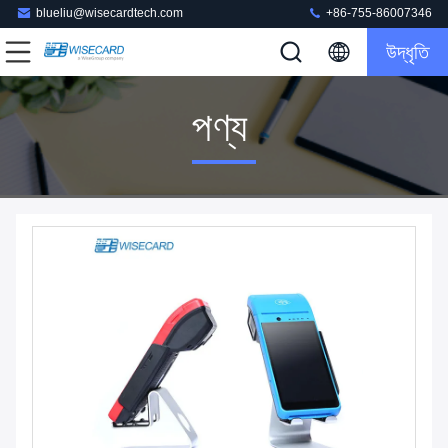
blueliu@wisecardtech.com
+86-755-86007346
উদ্ধৃতি
পণ্য