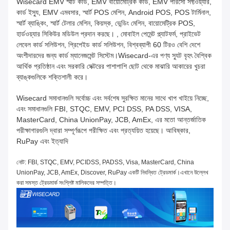
Wisecard EMV স্মার্ট কার্ড, EMV বায়োমেট্রিক কার্ড, EMV পারসো সফ্টওয়্যার,
কার্ড ইস্যু, EMV এমবসার, স্মার্ট POS মেশিন, Android POS, POS টার্মিনাল,
স্মার্ট ব্যাঙ্কিং, স্মার্ট টেলার মেশিন, কিয়স্ক, ভেন্ডিং মেশিন, বায়োমেট্রিক POS,
হার্ডওয়্যার সিকিউর মডিউল প্রদান করছে। , মোবাইল পেমেন্ট প্ল্যাটফর্ম, প্রাইভেট
লেবেল কার্ড সলিউশন, প্রিপেইড কার্ড সলিউশন, বিশ্বব্যাপী 60 টিরও বেশি দেশে
অংশীদারদের জন্য কার্ড ম্যানেজমেন্ট সিস্টেম।Wisecard-এর পণ্য স্যুট বৃহৎ বৈশ্বিক
আর্থিক প্রতিষ্ঠান এবং সরকারি সেক্টরের পাশাপাশি ছোট থেকে মাঝারি আকারের খুচরা
ব্যাঙ্কগুলিকে শক্তিশালী করে।
Wisecard সমাধানগুলি সর্বোচ্চ এবং সর্বশেষ সুরক্ষিত মানের সাথে খাপ খাইয়ে নিচ্ছে,
এবং সমাধানগুলি FBI, STQC, EMV, PCI DSS, PA DSS, VISA,
MasterCard, China UnionPay, JCB, AmEx, এর মতো আন্তর্জাতিক
পরীক্ষাগারগুলি দ্বারা সম্পূর্ণরূপে পরীক্ষিত এবং প্রত্যয়িত হয়েছে। আবিষ্কার,
RuPay এবং ইত্যাদি
নোট: FBI, STQC, EMV, PCIDSS, PADSS, Visa, MasterCard, China
UnionPay, JCB, AmEx, Discover, RuPay একটি নিবন্ধিত ট্রেডমার্ক।এখানে উল্লেখ
করা সমস্ত ট্রেডমার্ক সংশ্লিষ্ট মালিকদের সম্পত্তি।