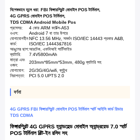
বিশেষভাবে তুলে ধরা:
FBI ফিঙ্গারপ্রিন্ট মোবাইল POS টার্মিনাল
,
4G GPRS মোবাইল POS টার্মিনাল
,
TDS CDMA Android Mobile Pos
প্রসেসর:
4 কোর ARM কর্টেক্স-A53
ওএস:
Android 7 বা তার উপরে
যোগাযোগহীন
NFC 13.56 MHz, সমর্থন ISO/IEC 14443 প্রকার A&B,
কার্ড:
ISO/IEC 14443&7816
আঙুলের ছাপ:
আরটেক, এফবিআই সার্টিফাইড
ব্যাটারি:
7.4V5800mAh
মাত্রা এবং
203mm*85mm*53mm, 480g ব্যাটারি সহ
ওজন:
যোগাযোগ:
2G/3G/4G/wifi, ব্লুটুথ
নিরাপত্তা:
PCI 5.0 UPTS 2.0
বর্ণনা
4G GPRS FBI ফিঙ্গারপ্রিন্ট মোবাইল POS টার্মিনাল স্মার্ট আইসি কার্ড রিডার
TDS CDMA
ফিঙ্গারপ্রিন্ট 4G GPRS হ্যান্ডহেল্ড মোবাইল অ্যান্ড্রয়েড 7.0 স্মার্ট
POS টার্মিনাল বিল্ট-ইন রসিদ সহ