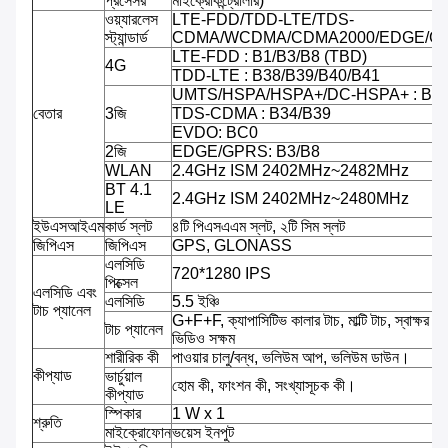
প্রসেসর
মাইক্রোকন্ট্রোলার)
ওয়্যারলেস
LTE-FDD/TDD-LTE/TDS-
স্ট্যান্ডার্ড
CDMA/WCDMA/CDMA2000/EDGE/G
LTE-FDD : B1/B3/B8 (TBD)
4G
TDD-LTE : B38/B39/B40/B41
UMTS/HSPA/HSPA+/DC-HSPA+ : B1/
বেতার
3জি
TDS-CDMA : B34/B39
EVDO: BC0
2জি
EDGE/GPRS: B3/B8
WLAN
2.4GHz ISM 2402MHz~2482MHz
BT 4.1
2.4GHz ISM 2402MHz~2480MHz
LE
ইউএসআইএম
কার্ড স্লট
৪টি পিএসএএম স্লট, ২টি সিম স্লট
জিপিএস
জিপিএস
GPS, GLONASS
এলসিডি
720*1280 IPS
পিক্সেল
এলসিডি এবং
এলসিডি
5.5 ইঞ্চি
টাচ প্যানেল
G+F+F, ক্যাপাসিটিভ কালার টাচ, মাল্টি টাচ, স্বাক্ষর সক্
টাচ প্যানেল
ভিডিও সক্ষম
শারীরিক কী
পাওয়ার চালু/বন্ধ, ভলিউম আপ, ভলিউম ডাউন।
কীপ্যাড
ভার্চুয়াল
হোম কী, ফাংশন কী, সংখ্যাসূচক কী।
কীপ্যাড
স্পিকার
1 W x 1
শ্রুতি
মাইক্রোফোন
ভয়েস ইনপুট