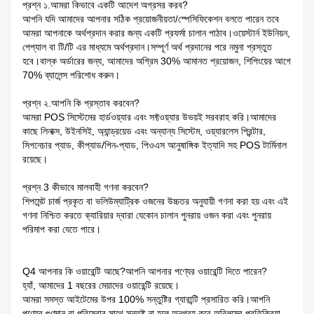
প্রশ্ন ১.আমরা কিভাবে একটি আদেশ অগ্রসর করব?
আপনি যদি আমাদের আপনার সঠিক প্রয়োজনীয়তা/স্পেসিফিকেশন বলতে পারেন তবে
আমরা আপনাকে অর্থপ্রদান করার জন্য একটি প্রফর্মা চালান পাঠাব।ওয়েস্টার্ন ইউনিয়ন,
পেপ্যাল ​​বা টি/টি এর মাধ্যমে অর্থপ্রদান।সম্পূর্ণ অর্থ প্রদানের পরে নমুনা প্রস্তুত
হবে।বাল্ক অর্ডারের জন্য, আমাদের অগ্রিম 30% আমানত প্রয়োজন, শিপিংয়ের আগে
70% ব্যালেন্স পরিশোধ করুন।
প্রশ্ন ২.আপনি কি প্রস্তাব করবেন?
আমরা POS সিস্টেমের হার্ডওয়্যার এবং সফ্টওয়্যার উভয়ই সরবরাহ করি।আমাদের
কাছে লিনাক্স, উইনসিই, অ্যান্ড্রয়েড এবং অন্যান্য সিস্টেম, ওয়্যারলেস প্রিন্টার,
সিগনেচার প্যাড, কীপ্যাড/পিন-প্যাড, পিওএস আনুষাঙ্গিক ইত্যাদি সহ POS টার্মিনাল
রয়েছে।
প্রশ্ন 3 কীভাবে মালবাহী গণনা করবেন?
শিপমেন্ট চার্জ প্রকৃত বা ভলিউম্যাট্রিক ওজনের উচ্চতর অনুযায়ী গণনা করা হয় এবং এই
গণনা নিশ্চিত করতে ক্যারিয়ার দ্বারা যেকোন চালান পুনরায় ওজন করা এবং পুনরায়
পরিমাপ করা যেতে পারে।
Q4 আপনার কি ওয়ারেন্টি আছে?আপনি আপনার পণ্যের ওয়ারেন্টি দিতে পারেন?
হ্যাঁ, আমাদের 1 বছরের মেয়াদের ওয়ারেন্টি রয়েছে।
আমরা সমস্ত আইটেমের উপর 100% সন্তুষ্টির গ্যারান্টি প্রসারিত করি।আপনি
পণ্যের গুণমান বা পরিষেবার সাথে সন্তুষ্ট না হলে অনুগ্রহ করে অবিলম্বে প্রতিক্রিয়া