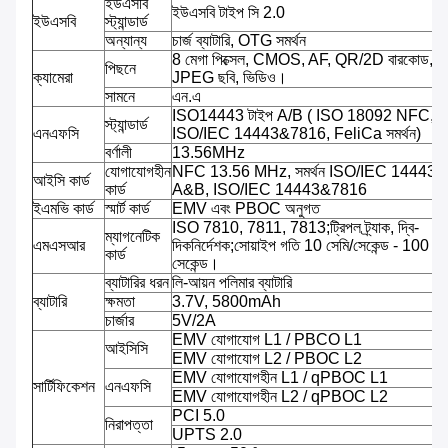
ইউএসবি
ইউএসবি টাইপ সি 2.0
ইউএসবি
স্ট্যান্ডার্ড
অন্যান্য
চার্জ ব্যাটারি, OTG সমর্থন
8 মেগা পিক্সেল, CMOS, AF, QR/2D বারকোড,
পিছনে
ক্যামেরা
JPEG ছবি, ভিডিও।
সামনে
এন.এ
ISO14443 টাইপ A/B ( ISO 18092 NFC,
স্ট্যান্ডার্ড
এনএফসি
ISO/IEC 14443&7816, FeliCa সমর্থন)
বর্ণালী
13.56MHz
যোগাযোগহীন
NFC 13.56 MHz, সমর্থন ISO/IEC 14443 প্
আইসি কার্ড
কার্ড
A&B, ISO/IEC 14443&7816
ইএমভি কার্ড
স্মার্ট কার্ড
EMV এবং PBOC অনুগত
ISO 7810, 7811, 7813;ট্রিপল ট্র্যাক, দ্বি-
ম্যাগনেটিক
এমএসআর
দিকনির্দেশক;সোয়াইপ গতি 10 সেমি/সেকেন্ড - 100 সে
কার্ড
সেকেন্ড।
ব্যাটারির ধরন
লি-আয়ন পলিমার ব্যাটারি
ব্যাটারি
ক্ষমতা
3.7V, 5800mAh
চার্জার
5V/2A
EMV যোগাযোগ L1 / PBCO L1
আইসিসি
EMV যোগাযোগ L2 / PBOC L2
EMV যোগাযোগহীন L1 / qPBOC L1
সার্টিফিকেশন
এনএফসি
EMV যোগাযোগহীন L2 / qPBOC L2
PCI 5.0
নিরাপত্তা
UPTS 2.0