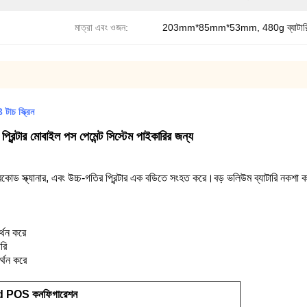
মাত্রা এবং ওজন:
203mm*85mm*53mm, 480g ব্যাটারি
চ স্ক্রিন
রিন্টার মোবাইল পস পেমেন্ট সিস্টেম পাইকারির জন্য
োড স্ক্যানার, এবং উচ্চ-গতির প্রিন্টার এক বডিতে সংহত করে।বড় ভলিউম ব্যাটারি নকশা কর
থন করে
রি
্থন করে
POS কনফিগারেশন