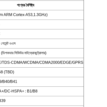
পণ্যের বৈশিষ্ট্য
োর ARM Cortex-A53,1.3GHz)
3
C
ি পেমেন্ট ওএস
ভার সিকিউর মাইক্রোকন্ট্রোলার)
TE/TDS-CDMA/WCDMA/CDMA2000/EDGE/GPRS
B8 (TBD)
9/B40/B41
+/DC-HSPA+ : B1/B8
B39