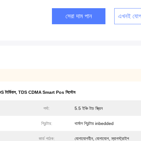
সেরা দাম পান
এখনই যোগ
S টার্মিনাল
,
TDS CDMA Smart Pos সিস্টেম
পর্দা:
5.5 ইঞ্চি টাচ স্ক্রিন
প্রিন্টার:
থার্মাল প্রিন্টার inbedded
কার্ড পাঠক:
যোগাযোগহীন, যোগাযোগ, ম্যাগস্ট্রাইপ