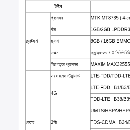
টাইপ
প্রসেসর
MTK MT8735 ( 4-ক
র্যাম
1GB/2GB LPDDR
প্ল্যাটফর্ম
ফ্ল্যাশ
8GB / 16GB EMM
ওএস
অ্যান্ড্রয়েড 7.0 সিকিউরিট
নিরাপত্তা প্রসেসর
MAXIM MAX32555 (ডিপক
ওয়্যারলেস স্ট্যান্ডার্ড
LTE-FDD/TDD-L
LTE-FDD : B1/B3/
4G
TDD-LTE : B38/B3
UMTS/HSPA/HSPA
বেতার
3জি
TDS-CDMA : B34/