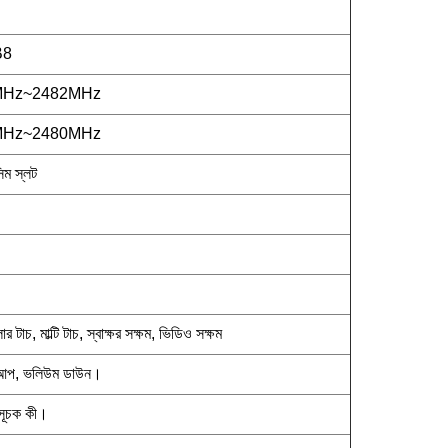
B8
2MHz~2482MHz
2MHz~2480MHz
িম স্লট
াচ, মাল্টি টাচ, স্বাক্ষর সক্ষম, ভিডিও সক্ষম
উম আপ, ভলিউম ডাউন।
াসূচক কী।