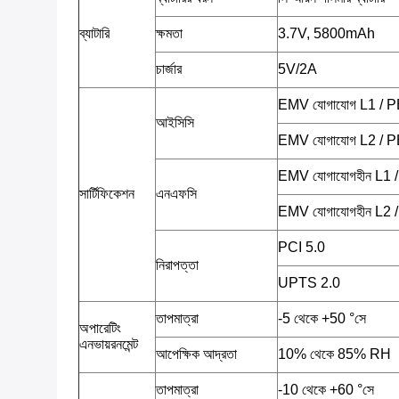
ব্যাটারি
ক্ষমতা
3.7V, 5800mAh
চার্জার
5V/2A
EMV যোগাযোগ L1 / 
আইসিসি
EMV যোগাযোগ L2 / 
EMV যোগাযোগহীন L1
সার্টিফিকেশন
এনএফসি
EMV যোগাযোগহীন L2
PCI 5.0
নিরাপত্তা
UPTS 2.0
তাপমাত্রা
-5 থেকে +50 °সে
অপারেটিং
এনভায়রনমেন্ট
আপেক্ষিক আদ্রতা
10% থেকে 85% RH
তাপমাত্রা
-10 থেকে +60 °সে