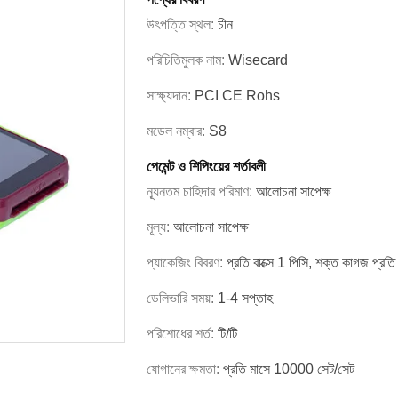
উৎপত্তি স্থল:
চীন
পরিচিতিমুলক নাম:
Wisecard
সাক্ষ্যদান:
PCI CE Rohs
মডেল নম্বার:
S8
পেমেন্ট ও শিপিংয়ের শর্তাবলী
ন্যূনতম চাহিদার পরিমাণ:
আলোচনা সাপেক্ষ
মূল্য:
আলোচনা সাপেক্ষ
প্যাকেজিং বিবরণ:
প্রতি বাক্সে 1 পিসি, শক্ত কাগজ প্রত
ডেলিভারি সময়:
1-4 সপ্তাহ
পরিশোধের শর্ত:
টি/টি
যোগানের ক্ষমতা:
প্রতি মাসে 10000 সেট/সেট