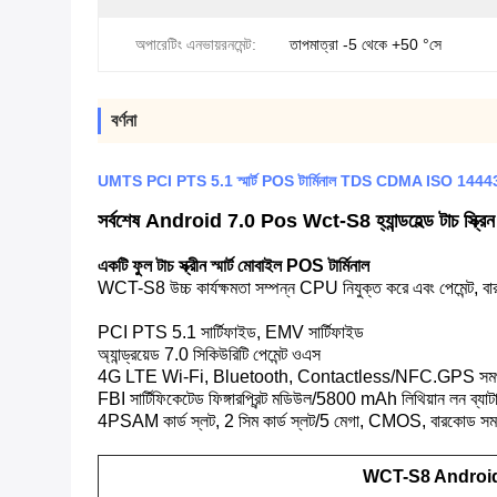
অপারেটিং এনভায়রনমেন্ট:
তাপমাত্রা -5 থেকে +50 °সে
বর্ণনা
UMTS PCI PTS 5.1 স্মার্ট POS টার্মিনাল TDS CDMA ISO 14443 টা
সর্বশেষ Android 7.0 Pos Wct-S8 হ্যান্ডহেল্ড টাচ স্ক্রিন প্
একটি ফুল টাচ স্ক্রীন স্মার্ট মোবাইল POS টার্মিনাল
WCT-S8 উচ্চ কার্যক্ষমতা সম্পন্ন CPU নিযুক্ত করে এবং পেমেন্ট, বারক
PCI PTS 5.1 সার্টিফাইড, EMV সার্টিফাইড
অ্যান্ড্রয়েড 7.0 সিকিউরিটি পেমেন্ট ওএস
4G LTE Wi-Fi, Bluetooth, Contactless/NFC.GPS সমর্
FBI সার্টিফিকেটেড ফিঙ্গারপ্রিন্ট মডিউল/5800 mAh লিথিয়ান লন ব্যাটা
4PSAM কার্ড স্লট, 2 সিম কার্ড স্লট/5 মেগা, CMOS, বারকোড সমর
WCT-S8 Android 