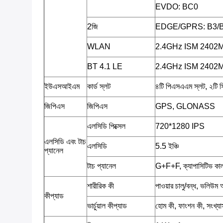
EVDO: BC0
2জি
EDGE/GPRS: B3/
WLAN
2.4GHz ISM 240
BT 4.1 LE
2.4GHz ISM 240
ইউএসআইএম
কার্ড স্লট
৪টি পিএসএএম স্লট, ২টি স
জিপিএস
জিপিএস
GPS, GLONASS
এলসিডি পিক্সেল
720*1280 IPS
এলসিডি এবং টাচ
এলসিডি
5.5 ইঞ্চি
প্যানেল
টাচ প্যানেল
G+F+F, ক্যাপাসিটিভ কালার ট
শারীরিক কী
পাওয়ার চালু/বন্ধ, ভলি
কীপ্যাড
ভার্চুয়াল কীপ্যাড
হোম কী, ফাংশন কী, সংখ্য