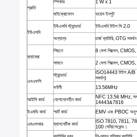
স্পিকার
1 W x 1
শ্রুতি
মাইক্রোফোন
ভয়েস ইনপুট
ইউএসবি স্ট্যান্ডার্ড
ইউএসবি টাইপ সি 2.0
ইউএসবি
অন্যান্য
চার্জ ব্যাটারি, OTG সমর্থন
পিছনে
8 মেগা পিক্সেল, CMOS
ক্যামেরা
সামনে
2 মেগা পিক্সেল, CMOS
ISO14443 টাইপ A/B
স্ট্যান্ডার্ড
সমর্থন)
এনএফসি
বর্ণালী
13.56MHz
NFC 13.56 MHz, সমর
আইসি কার্ড
যোগাযোগহীন কার্ড
14443&7816
ইএমভি কার্ড
স্মার্ট কার্ড
EMV এবং PBOC অনু
ISO 7810, 7811, 7813;ট্
এমএসআর
ম্যাগনেটিক কার্ড
100 সেমি/সেকেন্ড।
ব্যাটারির ধরন
লি-আয়ন পলিমার ব্যাটারি