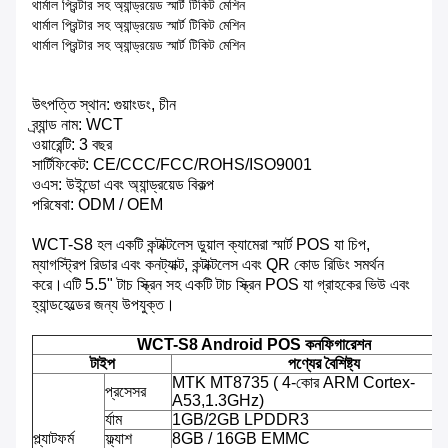
থার্মাল প্রিন্টার সহ অ্যান্ড্রয়েড স্মার্ট টিকিট মেশিন
থার্মাল প্রিন্টার সহ অ্যান্ড্রয়েড স্মার্ট টিকিট মেশিন
থার্মাল প্রিন্টার সহ অ্যান্ড্রয়েড স্মার্ট টিকিট মেশিন
উৎপত্তি স্থান: গুয়াংডং, চীন
ব্র্যান্ড নাম: WCT
ওয়ারেন্টি: 3 বছর
সার্টিফিকেট: CE/CCC/FCC/ROHS/ISO9001
ওএস: উইন্ডো এবং অ্যান্ড্রয়েড বিকল্প
পরিষেবা: ODM / OEM
WCT-S8 হল একটি কন্টাক্টলেস ডুয়াল ক্যামেরা স্মার্ট POS যা চিপ,
ম্যাগস্ট্রিপ রিডার এবং কনট্যাক্ট, কন্টাক্টলেস এবং QR কোড রিডিং সমর্থন
করে।এটি 5.5" টাচ স্ক্রিন সহ একটি টাচ স্ক্রিন POS যা গ্রাহকের ভিউ এবং
হ্যান্ডহেল্ডের জন্য উপযুক্ত।
WCT-S8 Android POS কনফিগারেশন
টাইপ
পণ্যের বৈশিষ্ট্য
MTK MT8735 ( 4-কোর ARM Cortex-
প্রসেসর
A53,1.3GHz)
র্যাম
1GB/2GB LPDDR3
প্ল্যাটফর্ম
ফ্ল্যাশ
8GB / 16GB EMMC