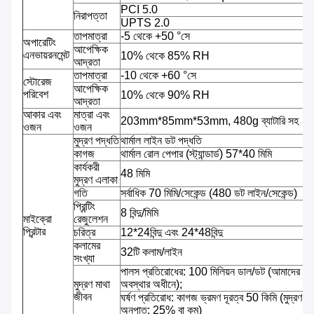
PCI 5.0
নিরাপত্তা
UPTS 2.0
তাপমাত্রা
-5 থেকে +50 °সে
অপারেটিং
আপেক্ষিক
এনভায়রনমেন্ট
10% থেকে 85% RH
আদ্রতা
তাপমাত্রা
-10 থেকে +60 °সে
স্টোরেজ
আপেক্ষিক
পরিবেশ
10% থেকে 90% RH
আদ্রতা
আকার এবং
মাত্রা এবং
203mm*85mm*53mm, 480g ব্যাটারি সহ
ওজন
ওজন
মুদ্রণ পদ্ধতি
থার্মাল লাইন ডট পদ্ধতি
কাগজ
থার্মাল রোল পেপার (স্ট্যান্ডার্ড) 57*40 মিমি
কার্যকরী
48 মিমি
মুদ্রণ এলাকা
গতি
সর্বাধিক 70 মিমি/সেকেন্ড (480 ডট লাইন/সেকেন্ড)
প্রিন্টিং
8 বিন্দু/মিমি
মাইক্রো
রেজুলেশন
প্রিন্টার
চরিত্র
12*24বিন্দু এবং 24*48বিন্দু
কলামের
32টি কলাম/লাইন
সংখ্যা
পালস প্রতিরোধের: 100 মিলিয়ন ডাল/ডট (আমাদের আদ
মুদ্রণ মাথা
অবস্থার অধীনে);
জীবন
ঘর্ষণ প্রতিরোধ: কাগজ ভ্রমণ দূরত্ব 50 কিমি (মুদ্রণ
অনুপাত: 25% বা কম)