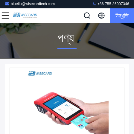
blueliu@wisecardtech.com
+86-755-86007346
উদ্ধৃতি
পণ্য