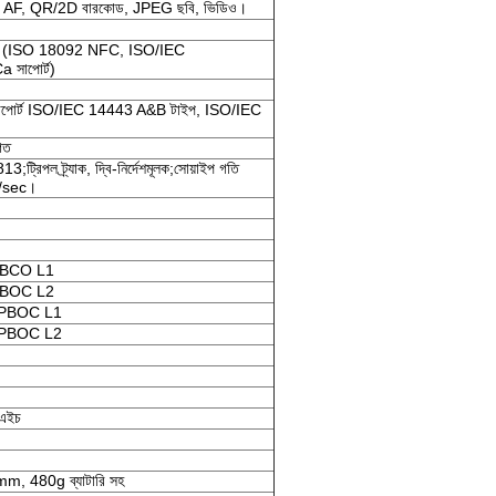
S, AF, QR/2D বারকোড, JPEG ছবি, ভিডিও।
 (ISO 18092 NFC, ISO/IEC
সাপোর্ট)
োর্ট ISO/IEC 14443 A&B টাইপ, ISO/IEC
গত
রিপল ট্র্যাক, দ্বি-নির্দেশমূলক;সোয়াইপ গতি
/sec।
PBCO L1
PBOC L2
/ qPBOC L1
/ qPBOC L2
এইচ
480g ব্যাটারি সহ