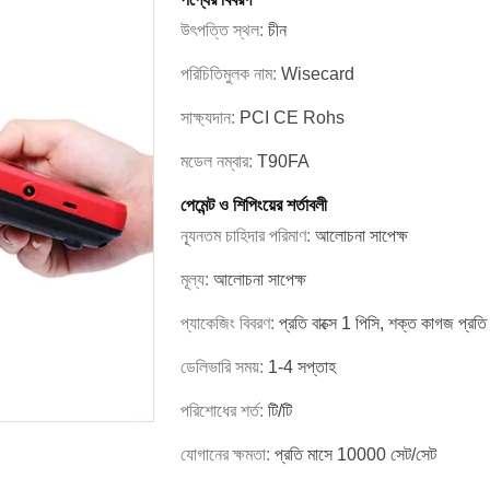
উৎপত্তি স্থল:
চীন
পরিচিতিমুলক নাম:
Wisecard
সাক্ষ্যদান:
PCI CE Rohs
মডেল নম্বার:
T90FA
পেমেন্ট ও শিপিংয়ের শর্তাবলী
ন্যূনতম চাহিদার পরিমাণ:
আলোচনা সাপেক্ষ
মূল্য:
আলোচনা সাপেক্ষ
প্যাকেজিং বিবরণ:
প্রতি বাক্সে 1 পিসি, শক্ত কাগজ প্রত
ডেলিভারি সময়:
1-4 সপ্তাহ
পরিশোধের শর্ত:
টি/টি
যোগানের ক্ষমতা:
প্রতি মাসে 10000 সেট/সেট