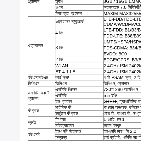
প্ল্যাটফর্ম
ফ্ল্যাশ
8GB / 16GB EMMC, T
ওএস
অ্যান্ড্রয়েড 7.0 সিকিউরি
নিরাপত্তা প্রসেসর
MAXIM MAX32555 (
LTE-FDD/TDD-LT
ওয়্যারলেস স্ট্যান্ডার্ড
CDMA/WCDMA/CD
LTE-FDD: B1/B3/B
4 জি
TDD-LTE: B38/B3
UMTS/HSPA/HSPA
ওয়্যারলেস
3 জি
TDS-CDMA: B34/
EVDO: BC0
2 জি
EDGE/GPRS: B3/
WLAN
2.4GHz ISM 2402
BT 4.1 LE
2.4GHz ISM 2402
ইউএসআইএম
কার্ড স্লট
4 টি PSAM স্লট, 2 টি 
জিপিএস
জিপিএস
জিপিএস, গ্লোনাস
এলসিডি পিক্সেল
720*1280 আইপিএস
এলসিডি এবং টাচ
এলসিডি
5.5 ইঞ্চি
প্যানেল
টাচ প্যানেল
G+F+F, ক্যাপাসিটিভ কালার
শারীরিক কী
পাওয়ার অন/অফ, ভলিউম
কীপ্যাড
ভার্চুয়াল কীপ্যাড
হোম কী, ফাংশন কী, সংখ্য
স্পিকার
1 ওয়াট এক্স 1
শ্রুতি
মাইক্রোফোন
ভয়েস ইনপুট
ইউএসবি স্ট্যান্ডার্ড
ইউএসবি টাইপ সি 2.0
ইউএসবি
অন্যান্য
চার্জ ব্যাটারি, ওটিজি সাপোর্