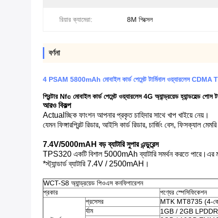
রিয়ার ক্যামেরা:
8M পিক্সেল
বর্ণনা
4 PSAM 5800mAh মোবাইল কার্ড পেমেন্ট টার্মিনাল ওয়্যারলেস CDMA
প্রিন্টার Nfc মোবাইল কার্ড পেমেন্ট ওয়্যারলেস 4G অ্যান্ড্রয়েড হ্যান্ডহেল্ড পোস টা
আরও বিকল্প
Actualচ্ছিক ফাংশন আপনার প্রকৃত চাহিদার সাথে খাপ খাইয়ে নেয়।
যেমন ফিঙ্গারপ্রিন্ট রিডার, আইসি কার্ড রিডার, চার্জিং বেস, ফিসক্যাল মেম
7.4V/5000mAH বড় ব্যাটারি সুপার এন্ডুরেন্স
TPS320 একটি বিশাল 5000mAh ব্যাটারি সমর্থন করতে পারে।এর মানে
*স্ট্যান্ডার্ড ব্যাটারি 7.4V / 2500mAH।
WCT-S8 অ্যান্ড্রয়েড পিওএস কনফিগারেশন
প্রকার
পণ্যের স্পেসিফিকেশন
প্রসেসর
MTK MT8735 (4-কোর 
র্যাম
1GB / 2GB LPDD