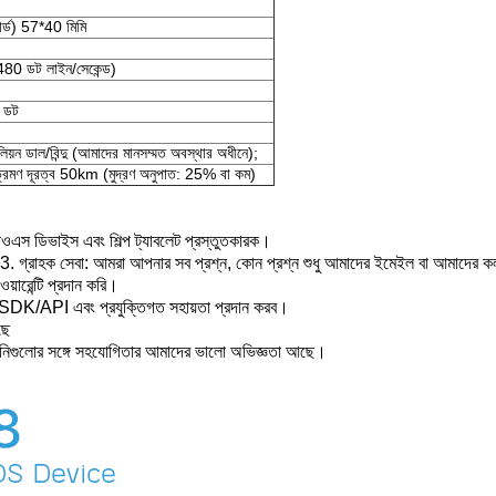
্ডার্ড) 57*40 মিমি
 (480 ডট লাইন/সেকেন্ড)
 ডট
য়ন ডাল/বিন্দু (আমাদের মানসম্মত অবস্থার অধীনে);
 ভ্রমণ দূরত্ব 50km (মুদ্রণ অনুপাত: 25% বা কম)
এস ডিভাইস এবং শিল্প ট্যাবলেট প্রস্তুতকারক।
 আছে।3. গ্রাহক সেবা: আমরা আপনার সব প্রশ্ন, কোন প্রশ্ন শুধু আমাদের ইমেইল বা আমাদের
য়ারেন্টি প্রদান করি।
 SDK/API এবং প্রযুক্তিগত সহায়তা প্রদান করব।
ছে
ানিগুলোর সঙ্গে সহযোগিতার আমাদের ভালো অভিজ্ঞতা আছে।