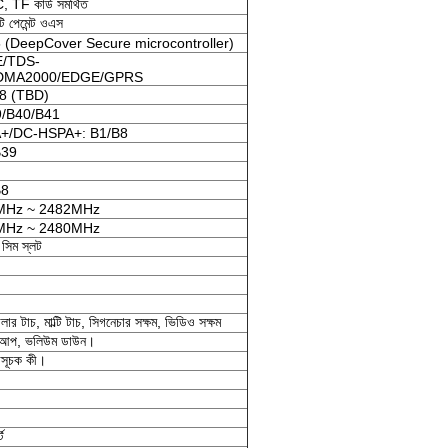
F কার্ড সমর্থিত
টি পেমেন্ট ওএস
DeepCover Secure microcontroller)
E/TDS-
MA2000/EDGE/GPRS
8 (TBD)
9/B40/B41
+/DC-HSPA+: B1/B8
B39
B8
MHz ~ 2482MHz
MHz ~ 2480MHz
সিম স্লট
 টাচ, মাল্টি টাচ, সিগনেচার সক্ষম, ভিডিও সক্ষম
 আপ, ভলিউম ডাউন।
াসূচক কী।
ট