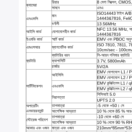
রিয়ার
8 মেগা পিক্সেল, CMO
ক্যামেরা
সামনে
এনএ
ISO14443 টাইপ A/B
মান
14443&7816, FeliCa 
এনএফসি
বর্ণালী
13.56MHz
NFC 13.56 MHz, সাপ
আইসি কার্ড
যোগাযোগহীন কার্ড
14443&7816
ইএমভি কার্ড
স্মার্ট কার্ড
EMV এবং PBOC অনু
ISO 7810, 7811, 7813;ট্
এমএসআর
ম্যাগনেটিক কার্ড
10cm/sec - 100cm
ব্যাটারির ধরন
লি-আয়ন পলিমার ব্যাটারি
ব্যাটারি
ক্যাপাসিটি
3.7V, 5800mAh
চার্জার
5V/2A
EMV যোগাযোগ L1 / 
আইসিসি
EMV যোগাযোগ L2 / 
EMV কন্টাক্টলেস L1 
সার্টিফিকেশন
এনএফসি
EMV কন্টাক্টলেস L2 
পিসিআই 5.0
নিরাপত্তা
UPTS 2.0
তাপমাত্রা
-5 থেকে +50। সে
অপারেটিং
এনভায়রনমেন্ট
আপেক্ষিক আদ্রতা
10 % থেকে 85 % আর
তাপমাত্রা
-10 থেকে +60 সে
স্টোরেজ পরিবেশ
আপেক্ষিক আদ্রতা
10 % থেকে 90 % RH
আকার এবং ওজন
মাত্রা এবং ওজন
210mm*85mm*53mm, 