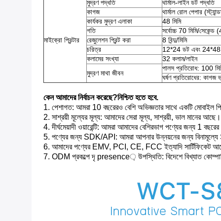
মুদ্রণ পদ্ধতি
থার্মাল-লাইন ডট পদ্ধতি
কাগজ
থার্মাল রোল পেপার (স্ট্যান
কার্যকর মুদ্রণ এলাকা
48 মিমি
গতি
সর্বোচ্চ 70 মিমি/সেকেন্ড
মাইক্রো প্রিন্টার
রেজুলেশন প্রিন্ট করা
8 বিন্দু/মিমি
চরিত্র
12*24 ডট এবং 24*48
কলামের সংখ্যা
32 কলাম/লাইন
পালস প্রতিরোধ: 100 মিলি
মুদ্রণ মাথা জীবন
ঘর্ষণ প্রতিরোধের: কাগজ
কেন আমাদের নির্বাচন করেছে?নিশ্চিত হতে হবে.
1. পেশাগত: আমরা 10 বছরেরও বেশি অভিজ্ঞতার সাথে একটি মোবাইল পিও
2. সাশ্রয়ী মূল্যের মূল্য: আমাদের সেরা মূল্য, সাশ্রয়ী, ভাল মানের
4. দীর্ঘমেয়াদী ওয়ারেন্টি: আমরা আমাদের বেশিরভাগ পণ্যের জন্য 1 বছরের ও
5. পণ্যের জন্য SDK/API: আমরা আপনার উন্নয়নের জন্য বিনামূল্যে
6. আমাদের পণ্যের EMV, PCI, CE, FCC ইত্যাদি সার্টিফিকেট আ
7. ODM প্রকল্পে দৃ presence় উপস্থিতি: বিদেশে বিখ্যাত কোম্প