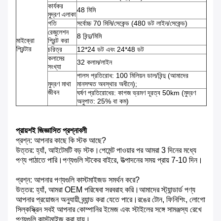
কার্যকর
48 মিমি
মুদ্রণ এলাকা
গতি
সর্বোচ্চ 70 মিমি/সেকেন্ড (480 ডট লাইন/সেকেন্ড)
রেজুলেশন
8 বিন্দু/মিমি
মাইক্রো
প্রিন্ট করা
প্রিন্টার
চরিত্র
12*24 ডট এবং 24*48 ডট
কলামের
32 কলাম/লাইন
সংখ্যা
পালস প্রতিরোধ: 100 মিলিয়ন ডাল/বিন্দু (আমাদের
মুদ্রণ মাথা
মানসম্মত অবস্থার অধীনে);
জীবন
ঘর্ষণ প্রতিরোধের: কাগজ ভ্রমণ দূরত্ব 50km (মুদ্রণ
অনুপাত: 25% বা কম)
প্রায়শই জিজ্ঞাসিত প্রশ্নাবলী
প্রশ্ন: আপনার কাছে কি স্টক আছে?
উত্তর: হ্যাঁ, আইটেমটি বড় স্টক।পেমেন্ট পাওয়ার পর আমরা 3 দিনের মধ্যে
পণ্য পাঠাতে পারি।পণ্যগুলি স্টকের বাইরে, উত্পাদনের সময় প্রায় 7-10 দিন।
প্রশ্ন: আপনার পণ্যগুলি কাস্টমাইজড সমর্থন করে?
উত্তর: হ্যাঁ, আমরা OEM পরিষেবা সরবরাহ করি।আমাদের স্ট্যান্ডার্ড পণ্য
আপনার প্রয়োজন অনুযায়ী ব্র্যান্ড করা যেতে পারে।রঙের টোন, ফিনিশিং, লোগো
সিল্কস্ক্রিন সবই আপনার কোম্পানির ইমেজ এবং স্টাইলের সঙ্গে সামঞ্জস্য রেখে
পণ্যগুলি কাস্টমাইজ করা যায়।