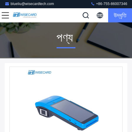
blueliu@wisecardtech.com
+86-755-86007346
উদ্ধৃতি
পণ্য