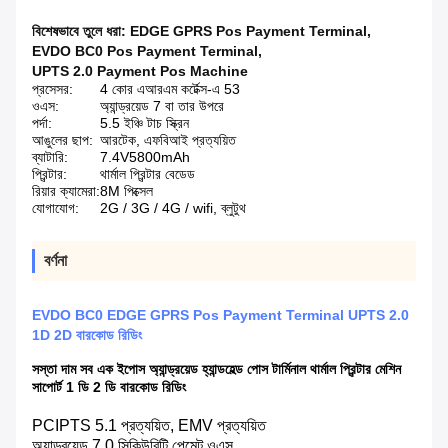
বিশেষভাবে তুলে ধরা:
EDGE GPRS Pos Payment Terminal
,
EVDO BC0 Pos Payment Terminal
,
UPTS 2.0 Payment Pos Machine
প্রসেসর:
4 কোর এআরএম কর্টেক্স-এ 53
ওএস:
অ্যান্ড্রয়েড 7 বা তার উপরে
পর্দা:
5.5 ইঞ্চি টাচ স্ক্রিন
আঙুলের ছাপ:
আরটেক, এফবিআই প্রত্যয়িত
ব্যাটারি:
7.4V5800mAh
প্রিন্টার:
থার্মাল প্রিন্টার বেডেড
রিয়ার ক্যামেরা:
8M পিক্সেল
যোগাযোগ:
2G / 3G / 4G / wifi, ব্লুটুথ
বর্ণনা
EVDO BC0 EDGE GPRS Pos Payment Terminal UPTS 2.0
1D 2D বারকোড রিডিং
সস্তা দাম সব এক ইপোস অ্যান্ড্রয়েড হ্যান্ডহেল্ড পোস টার্মিনাল থার্মাল প্রিন্টার মেশিন
সাপোর্ট 1 ডি 2 ডি বারকোড রিডিং
PCIPTS 5.1 প্রত্যয়িত, EMV প্রত্যয়িত
অ্যান্ড্রয়েড 7.0 সিকিউরিটি পেমেন্ট ওএস