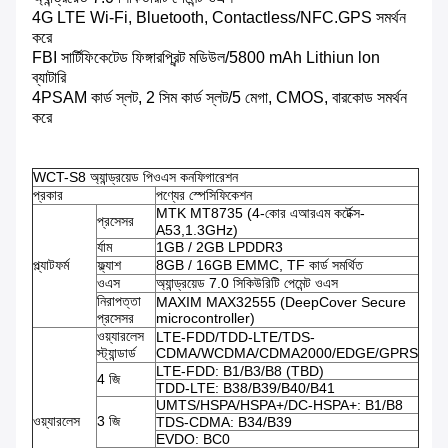
4G LTE Wi-Fi, Bluetooth, Contactless/NFC.GPS সমর্থন
করে
FBI সার্টিফিকেটেড ফিঙ্গারপ্রিন্ট মডিউল/5800 mAh Lithiun lon
ব্যাটারি
4PSAM কার্ড স্লট, 2 সিম কার্ড স্লট/5 মেগা, CMOS, বারকোড সমর্থন
করে
WCT-S8 অ্যান্ড্রয়েড পিওএস কনফিগারেশন
প্রকার
পণ্যের স্পেসিফিকেশন
MTK MT8735 (4-কোর এআরএম কর্টেক্স-
প্রসেসর
A53,1.3GHz)
র্যাম
1GB / 2GB LPDDR3
প্ল্যাটফর্ম
ফ্ল্যাশ
8GB / 16GB EMMC, TF কার্ড সমর্থিত
ওএস
অ্যান্ড্রয়েড 7.0 সিকিউরিটি পেমেন্ট ওএস
নিরাপত্তা
MAXIM MAX32555 (DeepCover Secure
প্রসেসর
microcontroller)
ওয়্যারলেস
LTE-FDD/TDD-LTE/TDS-
স্ট্যান্ডার্ড
CDMA/WCDMA/CDMA2000/EDGE/GPRS
LTE-FDD: B1/B3/B8 (TBD)
4 জি
TDD-LTE: B38/B39/B40/B41
UMTS/HSPA/HSPA+/DC-HSPA+: B1/B8
ওয়্যারলেস
3 জি
TDS-CDMA: B34/B39
EVDO: BC0