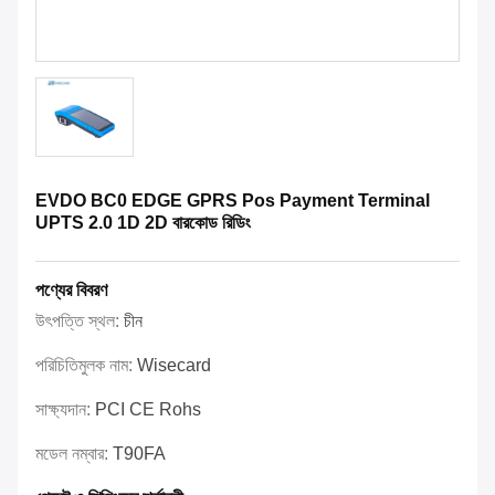
EVDO BC0 EDGE GPRS Pos Payment Terminal
UPTS 2.0 1D 2D বারকোড রিডিং
পণ্যের বিবরণ
উৎপত্তি স্থল:
চীন
পরিচিতিমুলক নাম:
Wisecard
সাক্ষ্যদান:
PCI CE Rohs
মডেল নম্বার:
T90FA