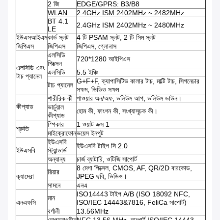
2 জি
EDGE/GPRS: B3/B8
WLAN
2.4GHz ISM 2402MHz ~ 2482MHz
BT 4.1
2.4GHz ISM 2402MHz ~ 2480MHz
LE
ইউএসআইএম
কার্ড স্লট
4 টি PSAM স্লট, 2 টি সিম স্লট
জিপিএস
জিপিএস
জিপিএস, গ্লোনাস
এলসিডি
720*1280 আইপিএস
পিক্সেল
এলসিডি এবং
এলসিডি
5.5 ইঞ্চি
টাচ প্যানেল
G+F+F, ক্যাপাসিটিভ কালার টাচ, মাল্টি টাচ, সিগনেচার
টাচ প্যানেল
সক্ষম, ভিডিও সক্ষম
শারীরিক কী
পাওয়ার অন/অফ, ভলিউম আপ, ভলিউম ডাউন।
কীপ্যাড
ভার্চুয়াল
হোম কী, ফাংশন কী, সংখ্যাসূচক কী।
কীপ্যাড
স্পিকার
1 ওয়াট এক্স 1
শ্রুতি
মাইক্রোফোন
ভয়েস ইনপুট
ইউএসবি
ইউএসবি টাইপ সি 2.0
ইউএসবি
স্ট্যান্ডার্ড
অন্যান্য
চার্জ ব্যাটারি, ওটিজি সাপোর্ট
8 মেগা পিক্সেল, CMOS, AF, QR/2D বারকোড,
রিয়ার
ক্যামেরা
JPEG ছবি, ভিডিও।
সামনে
এনএ
ISO14443 টাইপ A/B (ISO 18092 NFC,
মান
এনএফসি
ISO/IEC 14443&7816, FeliCa সাপোর্ট)
বর্ণালী
13.56MHz