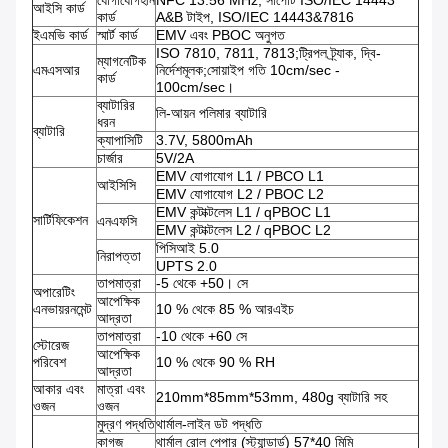
যোগাযোগহীন
NFC 13.56 MHz, সাপোর্ট ISO/IEC 14443
আইসি কার্ড
কার্ড
A&B টাইপ, ISO/IEC 14443&7816
ইএমভি কার্ড
স্মার্ট কার্ড
EMV এবং PBOC অনুগত
ISO 7810, 7811, 7813;ট্রিপল ট্র্যাক, দ্বি-
ম্যাগনেটিক
এমএসআর
নির্দেশমূলক;সোয়াইপ গতি 10cm/sec -
কার্ড
100cm/sec।
ব্যাটারির
লি-আয়ন পলিমার ব্যাটারি
ধরন
ব্যাটারি
ক্যাপাসিটি
3.7V, 5800mAh
চার্জার
5V/2A
EMV যোগাযোগ L1 / PBCO L1
আইসিসি
EMV যোগাযোগ L2 / PBOC L2
EMV কন্টাক্টলেস L1 / qPBOC L1
সার্টিফিকেশন
এনএফসি
EMV কন্টাক্টলেস L2 / qPBOC L2
পিসিআই 5.0
নিরাপত্তা
UPTS 2.0
তাপমাত্রা
-5 থেকে +50। সে
অপারেটিং
আপেক্ষিক
এনভায়রনমেন্ট
10 % থেকে 85 % আরএইচ
আদ্রতা
তাপমাত্রা
-10 থেকে +60 সে
স্টোরেজ
আপেক্ষিক
পরিবেশ
10 % থেকে 90 % RH
আদ্রতা
আকার এবং
মাত্রা এবং
210mm*85mm*53mm, 480g ব্যাটারি সহ
ওজন
ওজন
মুদ্রণ পদ্ধতি
থার্মাল-লাইন ডট পদ্ধতি
কাগজ
থার্মাল রোল পেপার (স্ট্যান্ডার্ড) 57*40 মিমি