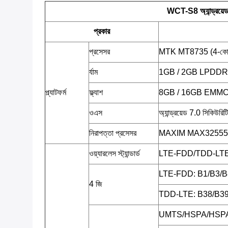
WCT-S8 অ্যান্ড্রয়ে
প্রকার
প্রসেসর
MTK MT8735 (4-কোর 
র্যাম
1GB / 2GB LPDDR
প্ল্যাটফর্ম
ফ্ল্যাশ
8GB / 16GB EMM
ওএস
অ্যান্ড্রয়েড 7.0 সিকিউরিট
নিরাপত্তা প্রসেসর
MAXIM MAX32555 (
ওয়্যারলেস স্ট্যান্ডার্ড
LTE-FDD/TDD-L
LTE-FDD: B1/B3/B
4 জি
TDD-LTE: B38/B39
UMTS/HSPA/HSPA