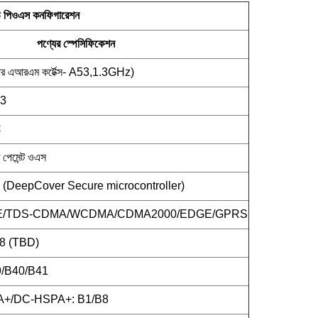
ড পিওএস কনফিগারেশন
পণ্যের স্পেসিফিকেশন
এআরএম কর্টেক্স- A53,1.3GHz)
3
C
ি পেমেন্ট ওএস
DeepCover Secure microcontroller)
TE/TDS-CDMA/WCDMA/CDMA2000/EDGE/GPRS
8 (TBD)
/B40/B41
+/DC-HSPA+: B1/B8