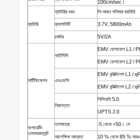
100cm/sec।
ব্যাটারির ধরন
লি-আয়ন পলিমার ব্যাটারি
ব্যাটারি
ক্যাপাসিটি
3.7V, 5800mAh
চার্জার
5V/2A
EMV যোগাযোগ L1 / 
আইসিসি
EMV যোগাযোগ L2 / 
EMV কন্টাক্টলেস L1 /
সার্টিফিকেশন
এনএফসি
EMV কন্টাক্টলেস L2 /
পিসিআই 5.0
নিরাপত্তা
UPTS 2.0
তাপমাত্রা
-5 থেকে +50। সে
অপারেটিং
এনভায়রনমেন্ট
আপেক্ষিক আদ্রতা
10 % থেকে 85 % আর