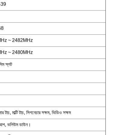
B39
B8
MHz ~ 2482MHz
MHz ~ 2480MHz
িম স্লট
টাচ, মাল্টি টাচ, সিগনেচার সক্ষম, ভিডিও সক্ষম
 আপ, ভলিউম ডাউন।