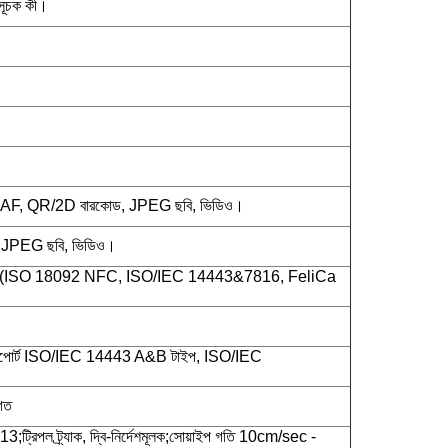
াসূচক কী।
, AF, QR/2D বারকোড, JPEG ছবি, ভিডিও।
, JPEG ছবি, ভিডিও।
 (ISO 18092 NFC, ISO/IEC 14443&7816, FeliCa
োর্ট ISO/IEC 14443 A&B টাইপ, ISO/IEC
গত
্রিপল ট্র্যাক, দ্বি-নির্দেশমূলক;সোয়াইপ গতি 10cm/sec -