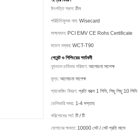
উৎপত্তি স্থল:
চীন
পরিচিতিমুলক নাম:
Wisecard
সাক্ষ্যদান:
PCI EMV CE Rohs Certificate
মডেল নম্বার:
WCT-T90
পেমেন্ট ও শিপিংয়ের শর্তাবলী
ন্যূনতম চাহিদার পরিমাণ:
আলোচনা সাপেক্ষ
মূল্য:
আলোচনা সাপেক্ষ
প্যাকেজিং বিবরণ:
প্রতি বাক্সে 1 পিসি, পিছু পিছু 10 পিসি
ডেলিভারি সময়:
1-4 সপ্তাহ
পরিশোধের শর্ত:
টি / টি
যোগানের ক্ষমতা:
10000 সেট / সেট প্রতি মাসে