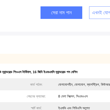
সেরা দাম পান
এখনই যোগ
্যান্ডহেল্ড পিওএস টার্মিনাল
,
16 জিবি ইএমএমসি হ্যান্ডহেল্ড পস মেশিন
কার্ড পাঠক:
যোগাযোগহীন, যোগাযোগ, ম্যাগস্ট্রিপ, কিউআ
পেছনের ক্যামেরা:
8 মেগা পিক্সেল, সিএমওএস
স্মার্ট কার্ড:
ইএমভি এবং পিবিওসি অনুগত