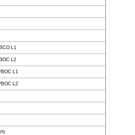
PBCO L1
PBOC L2
 qPBOC L1
 qPBOC L2
এইচ