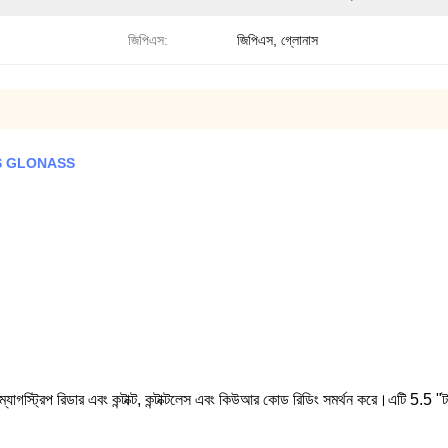
জিপিএস:
জিপিএস, গ্লোনাস
C GPS GLONASS
াগস্ট্রিপ রিডার এবং কন্টাক্ট, কন্টাক্টলেস এবং কিউআর কোড রিডিং সমর্থন করে।এটি 5.5 "টাচ স