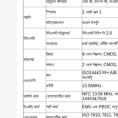
ভার্চুয়াল কীপ্যাড
হোম কী, ফাংশন কী, সংখ্য
স্পিকার
1 ওয়াট এক্স 1
শ্রুতি
মাইক্রোফোন
ভয়েস ইনপুট
ইউএসবি স্ট্যান্ডার্ড
ইউএসবি টাইপ সি 2.0
ইউএসবি
অন্যান্য
চার্জ ব্যাটারি, ওটিজি সাপোর্ট
রিয়ার
8 মেগা পিক্সেল, CMOS
ক্যামেরা
সামনে
2 মেগা পিক্সেল, CMOS
ISO14443 টাইপ A/B
মান
সাপোর্ট)
এনএফসি
বর্ণালী
13.56MHz
NFC 13.56 MHz, সাপ
আইসি কার্ড
যোগাযোগহীন কার্ড
14443&7816
ইএমভি কার্ড
স্মার্ট কার্ড
EMV এবং PBOC অনু
ISO 7810, 7811, 7813;ট
এমএসআর
ম্যাগনেটিক কার্ড