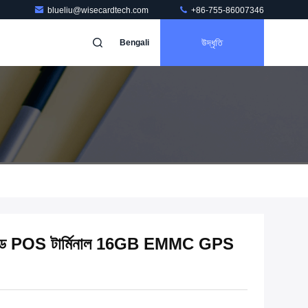
blueliu@wisecardtech.com
+86-755-86007346
উদ্ধৃতি
Bengali
্ডহেল্ড POS টার্মিনাল 16GB EMMC GPS