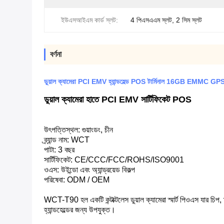
ইউএসআইএম কার্ড স্লট:
4 পিএসএএম স্লট, 2 সিম স্লট
বর্ণনা
ডুয়াল ক্যামেরা PCI EMV হ্যান্ডহেল্ড POS টার্মিনাল 16GB EMM
ডুয়াল ক্যামেরা হাতে PCI EMV সার্টিফিকেট POS
উৎপত্তিস্থল: গুয়াংডং, চীন
ব্র্যান্ড নাম: WCT
পাটা: 3 বছর
সার্টিফিকেট: CE/CCC/FCC/ROHS/ISO9001
ওএস: উইন্ডো এবং অ্যান্ড্রয়েড বিকল্প
পরিষেবা: ODM / OEM
WCT-T90 হল একটি কন্টাক্টলেস ডুয়াল ক্যামেরা স্মার্ট পিওএস যার চিপ, ম্য
হ্যান্ডহেল্ডের জন্য উপযুক্ত।