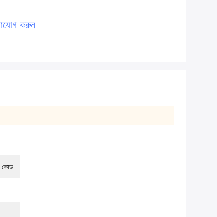
াযোগ করুন
র কোড