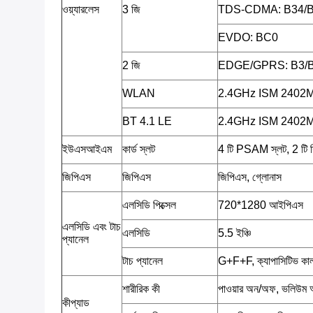
ওয়্যারলেস
3 জি
TDS-CDMA: B34/
EVDO: BC0
2 জি
EDGE/GPRS: B3/
WLAN
2.4GHz ISM 2402
BT 4.1 LE
2.4GHz ISM 2402
ইউএসআইএম
কার্ড স্লট
4 টি PSAM স্লট, 2 টি স
জিপিএস
জিপিএস
জিপিএস, গ্লোনাস
এলসিডি পিক্সেল
720*1280 আইপিএস
এলসিডি এবং টাচ
এলসিডি
5.5 ইঞ্চি
প্যানেল
টাচ প্যানেল
G+F+F, ক্যাপাসিটিভ কালার 
শারীরিক কী
পাওয়ার অন/অফ, ভলিউম
কীপ্যাড