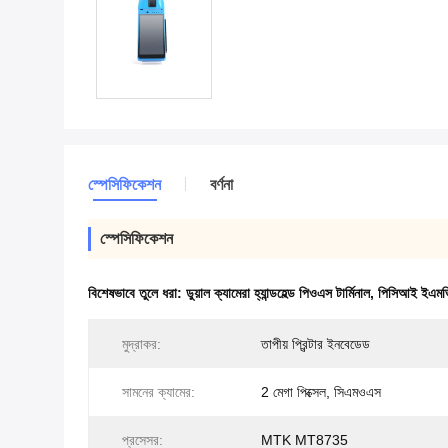
স্পেসিফিকেশন
বর্ণনা
স্পেসিফিকেশন
বিশেষভাবে তুলে ধরা:
ডুয়াল ক্যামেরা হ্যান্ডহেল্ড পিওএস টার্মিনাল
,
পিসিআই ইএমভি হ
মুদ্রাকর:
তাপীয় প্রিন্টার ইনবেডেড
সামনের ক্যামের:
2 মেগা পিক্সেল, সিএমওএস
প্রসেসর:
MTK MT8735