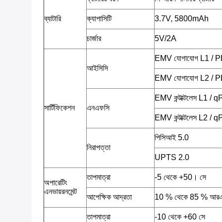
ব্যাটারি
ক্যাপাসিটি
3.7V, 5800mAh
চার্জার
5V/2A
EMV যোগাযোগ L1 / 
আইসিসি
EMV যোগাযোগ L2 / 
EMV কন্টাক্টলেস L1 /
সার্টিফিকেশন
এনএফসি
EMV কন্টাক্টলেস L2 /
পিসিআই 5.0
নিরাপত্তা
UPTS 2.0
তাপমাত্রা
-5 থেকে +50। সে
অপারেটিং
এনভায়রনমেন্ট
আপেক্ষিক আদ্রতা
10 % থেকে 85 % আর
তাপমাত্রা
-10 থেকে +60 সে