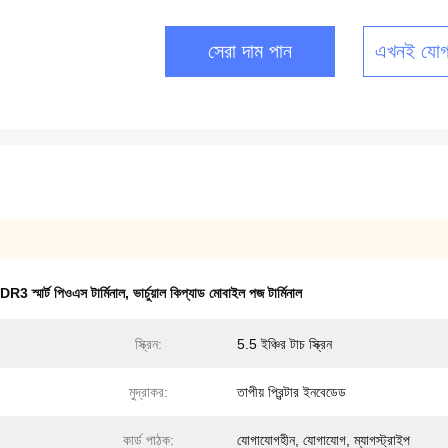
সেরা দাম পান
এখনই যোগ
স্মার্ট পিওএস টার্মিনাল
,
ভার্চুয়াল কিপ্যাড মোবাইল পজ টার্মিনাল
স্ক্রিন:
5.5 ইঞ্চির টাচ স্ক্রিন
মুদ্রাকর:
তাপীয় প্রিন্টার ইনবেডেড
কার্ড পাঠক:
যোগাযোগহীন, যোগাযোগ, ম্যাগস্ট্রাইপ