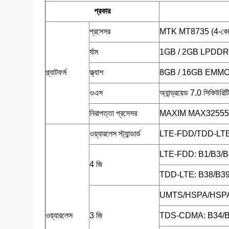
প্রকার
প্রসেসর
MTK MT8735 (4-কোর 
র্যাম
1GB / 2GB LPDDR
প্ল্যাটফর্ম
ফ্ল্যাশ
8GB / 16GB EMM
ওএস
অ্যান্ড্রয়েড 7.0 সিকিউরিট
নিরাপত্তা প্রসেসর
MAXIM MAX32555 (
ওয়্যারলেস স্ট্যান্ডার্ড
LTE-FDD/TDD-L
LTE-FDD: B1/B3/B
4 জি
TDD-LTE: B38/B39
UMTS/HSPA/HSPA
ওয়্যারলেস
3 জি
TDS-CDMA: B34/