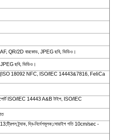
, AF, QR/2D বারকোড, JPEG ছবি, ভিডিও।
, JPEG ছবি, ভিডিও।
 (ISO 18092 NFC, ISO/IEC 14443&7816, FeliCa
োর্ট ISO/IEC 14443 A&B টাইপ, ISO/IEC
গত
্রিপল ট্র্যাক, দ্বি-নির্দেশমূলক;সোয়াইপ গতি 10cm/sec -