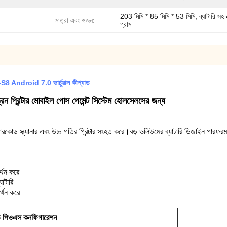
203 মিমি * 85 মিমি * 53 মিমি, ব্যাটারি স
মাত্রা এবং ওজন:
গ্রাম
roid 7.0 ভার্চুয়াল কীপ্যাড
্ক্রিন প্রিন্টার মোবাইল পোস পেমেন্ট সিস্টেম হোলসেলসের জন্য
োড স্ক্যানার এবং উচ্চ গতির প্রিন্টার সংহত করে।বড় ভলিউমের ব্যাটারি ডিজাইন পারফরম্
থন করে
াটারি
্থন করে
ড পিওএস কনফিগারেশন