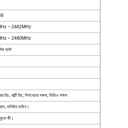
B8
MHz ~ 2482MHz
MHz ~ 2480MHz
িম স্লট
টাচ, মাল্টি টাচ, সিগনেচার সক্ষম, ভিডিও সক্ষম
 আপ, ভলিউম ডাউন।
াসূচক কী।