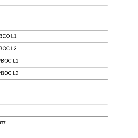
PBCO L1
PBOC L2
 qPBOC L1
 qPBOC L2
এইচ