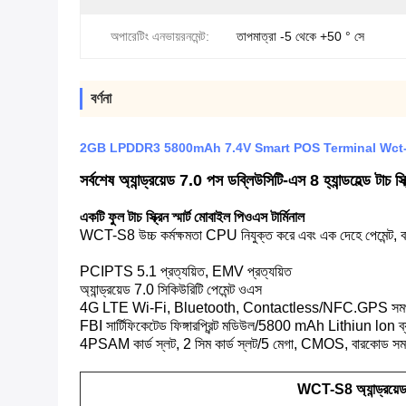
অপারেটিং এনভায়রনমেন্ট:
তাপমাত্রা -5 থেকে +50 ° সে
বর্ণনা
2GB LPDDR3 5800mAh 7.4V Smart POS Terminal Wct-S8 And
সর্বশেষ অ্যান্ড্রয়েড 7.0 পস ডব্লিউসিটি-এস 8 হ্যান্ডহেল্ড টাচ স
একটি ফুল টাচ স্ক্রিন স্মার্ট মোবাইল পিওএস টার্মিনাল
WCT-S8 উচ্চ কর্মক্ষমতা CPU নিযুক্ত করে এবং এক দেহে পেমেন্ট, বারক
PCIPTS 5.1 প্রত্যয়িত, EMV প্রত্যয়িত
অ্যান্ড্রয়েড 7.0 সিকিউরিটি পেমেন্ট ওএস
4G LTE Wi-Fi, Bluetooth, Contactless/NFC.GPS সমর্
FBI সার্টিফিকেটেড ফিঙ্গারপ্রিন্ট মডিউল/5800 mAh Lithiun lon ব্য
4PSAM কার্ড স্লট, 2 সিম কার্ড স্লট/5 মেগা, CMOS, বারকোড সমর
WCT-S8 অ্যান্ড্রয়ে