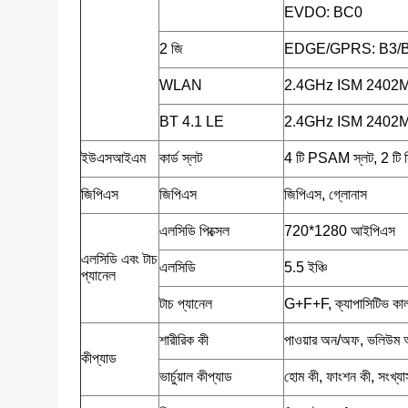
EVDO: BC0
2 জি
EDGE/GPRS: B3/
WLAN
2.4GHz ISM 2402
BT 4.1 LE
2.4GHz ISM 2402
ইউএসআইএম
কার্ড স্লট
4 টি PSAM স্লট, 2 টি স
জিপিএস
জিপিএস
জিপিএস, গ্লোনাস
এলসিডি পিক্সেল
720*1280 আইপিএস
এলসিডি এবং টাচ
এলসিডি
5.5 ইঞ্চি
প্যানেল
টাচ প্যানেল
G+F+F, ক্যাপাসিটিভ কালার 
শারীরিক কী
পাওয়ার অন/অফ, ভলিউম
কীপ্যাড
ভার্চুয়াল কীপ্যাড
হোম কী, ফাংশন কী, সংখ্য