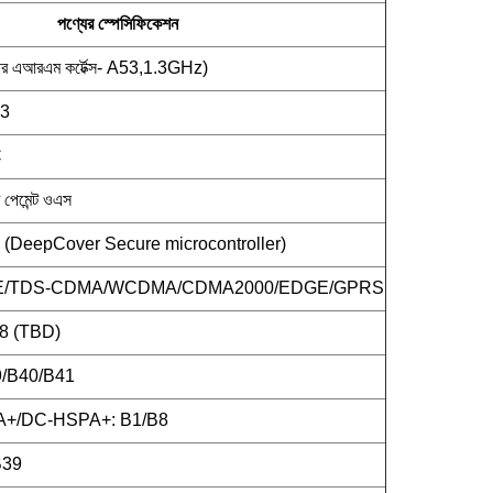
পণ্যের স্পেসিফিকেশন
এআরএম কর্টেক্স- A53,1.3GHz)
3
C
ি পেমেন্ট ওএস
DeepCover Secure microcontroller)
TE/TDS-CDMA/WCDMA/CDMA2000/EDGE/GPRS
8 (TBD)
/B40/B41
+/DC-HSPA+: B1/B8
B39