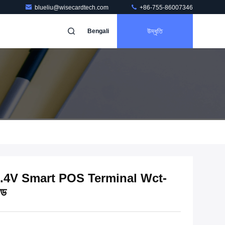
blueliu@wisecardtech.com
+86-755-86007346
উদ্ধৃতি
Bengali
4V Smart POS Terminal Wct-
াড