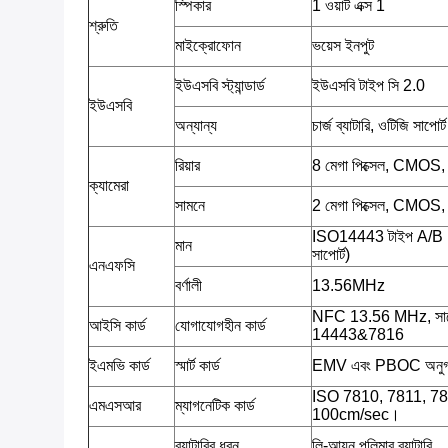
স্পিকার
1 ওয়াট এক্স 1
শ্রুতি
মাইক্রোফোন
ভয়েস ইনপুট
ইউএসবি স্ট্যান্ডার্ড
ইউএসবি টাইপ সি 2.0
ইউএসবি
অন্যান্য
চার্জ ব্যাটারি, ওটিজি সাপোর্ট
রিয়ার
8 মেগা পিক্সেল, CMOS
ক্যামেরা
সামনে
2 মেগা পিক্সেল, CMOS
ISO14443 টাইপ A/B
মান
সাপোর্ট)
এনএফসি
বর্ণালী
13.56MHz
NFC 13.56 MHz, সাপ
আইসি কার্ড
যোগাযোগহীন কার্ড
14443&7816
ইএমভি কার্ড
স্মার্ট কার্ড
EMV এবং PBOC অনু
ISO 7810, 7811, 7813;ট
এমএসআর
ম্যাগনেটিক কার্ড
100cm/sec।
ব্যাটারির ধরন
লি-আয়ন পলিমার ব্যাটারি