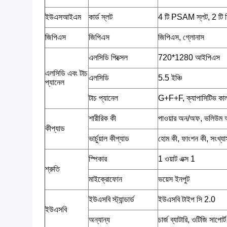
ইউএসআইএম
কার্ড স্লট
4 টি PSAM স্লট, 2 টি স
জিপিএস
জিপিএস
জিপিএস, গ্লোনাস
এলসিডি পিক্সেল
720*1280 আইপিএস
এলসিডি এবং টাচ
এলসিডি
5.5 ইঞ্চি
প্যানেল
টাচ প্যানেল
G+F+F, ক্যাপাসিটিভ কালার 
শারীরিক কী
পাওয়ার অন/অফ, ভলিউম
কীপ্যাড
ভার্চুয়াল কীপ্যাড
হোম কী, ফাংশন কী, সংখ্য
স্পিকার
1 ওয়াট এক্স 1
শ্রুতি
মাইক্রোফোন
ভয়েস ইনপুট
ইউএসবি স্ট্যান্ডার্ড
ইউএসবি টাইপ সি 2.0
ইউএসবি
অন্যান্য
চার্জ ব্যাটারি, ওটিজি সাপোর্ট