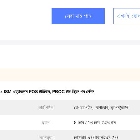
সেরা দাম পান
এখনই যোগ
ISM ওয়্যারলেস POS টার্মিনাল
,
PBOC টাচ স্ক্রিন পস মেশিন
কার্ড পাঠক:
যোগাযোগহীন, যোগাযোগ, ম্যাগস্ট্রাইপ
ফ্ল্যাশ:
8 জিবি / 16 জিবি ইএমএমসি
নিরাপত্তা:
পিসিআই 5.0 ইউপিটিএস 2.0