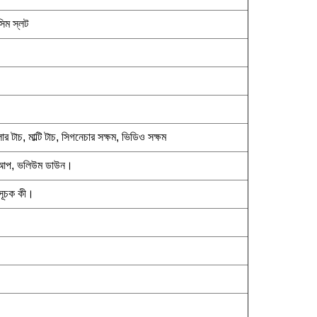
িম স্লট
টাচ, মাল্টি টাচ, সিগনেচার সক্ষম, ভিডিও সক্ষম
 আপ, ভলিউম ডাউন।
াসূচক কী।