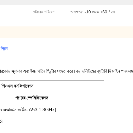
স্টোরেজ পরিবেশ:
তাপমাত্রা -10 থেকে +60 ° সে
ক্রিন
োড স্ক্যানার এবং উচ্চ গতির প্রিন্টার সংহত করে।বড় ভলিউমের ব্যাটারি ডিজাইন পারফরম্
ড পিওএস কনফিগারেশন
পণ্যের স্পেসিফিকেশন
এআরএম কর্টেক্স- A53,1.3GHz)
3