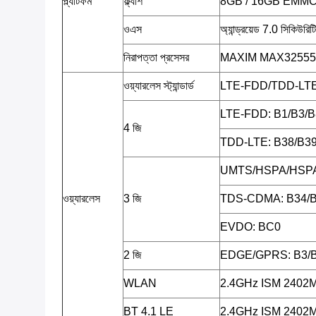
প্ল্যাটফর্ম
ফ্ল্যাশ
8GB / 16GB EMM
ওএস
অ্যান্ড্রয়েড 7.0 সিকিউরিট
নিরাপত্তা প্রসেসর
MAXIM MAX32555 (
ওয়্যারলেস স্ট্যান্ডার্ড
LTE-FDD/TDD-L
LTE-FDD: B1/B3/B
4 জি
TDD-LTE: B38/B39
UMTS/HSPA/HSPA
ওয়্যারলেস
3 জি
TDS-CDMA: B34/
EVDO: BC0
2 জি
EDGE/GPRS: B3/
WLAN
2.4GHz ISM 2402
BT 4.1 LE
2.4GHz ISM 2402