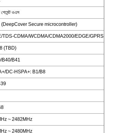
C
ি পেমেন্ট ওএস
DeepCover Secure microcontroller)
TE/TDS-CDMA/WCDMA/CDMA2000/EDGE/GPRS
8 (TBD)
/B40/B41
+/DC-HSPA+: B1/B8
B39
B8
MHz ~ 2482MHz
MHz ~ 2480MHz