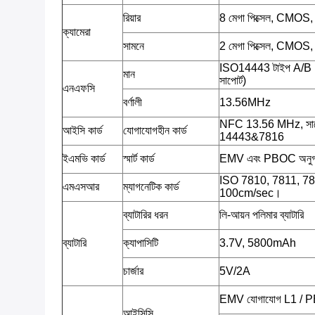
রিয়ার
8 মেগা পিক্সেল, CMOS
ক্যামেরা
সামনে
2 মেগা পিক্সেল, CMOS
ISO14443 টাইপ A/B
মান
সাপোর্ট)
এনএফসি
বর্ণালী
13.56MHz
NFC 13.56 MHz, সাপ
আইসি কার্ড
যোগাযোগহীন কার্ড
14443&7816
ইএমভি কার্ড
স্মার্ট কার্ড
EMV এবং PBOC অনু
ISO 7810, 7811, 7813;ট
এমএসআর
ম্যাগনেটিক কার্ড
100cm/sec।
ব্যাটারির ধরন
লি-আয়ন পলিমার ব্যাটারি
ব্যাটারি
ক্যাপাসিটি
3.7V, 5800mAh
চার্জার
5V/2A
EMV যোগাযোগ L1 / 
আইসিসি