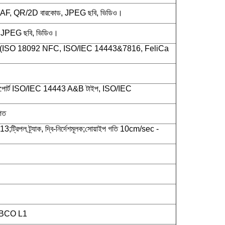
, AF, QR/2D বারকোড, JPEG ছবি, ভিডিও।
, JPEG ছবি, ভিডিও।
 (ISO 18092 NFC, ISO/IEC 14443&7816, FeliCa
োর্ট ISO/IEC 14443 A&B টাইপ, ISO/IEC
গত
্রিপল ট্র্যাক, দ্বি-নির্দেশমূলক;সোয়াইপ গতি 10cm/sec -
PBCO L1