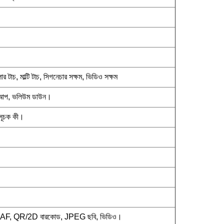
টাচ, মাল্টি টাচ, সিগনেচার সক্ষম, ভিডিও সক্ষম
 আপ, ভলিউম ডাউন।
াসূচক কী।
, AF, QR/2D বারকোড, JPEG ছবি, ভিডিও।