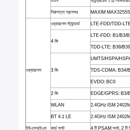
ওএস
অ্যান্ড্রয়েড 7.0 সিকিউরিট
নিরাপত্তা প্রসেসর
MAXIM MAX32555 (
ওয়্যারলেস স্ট্যান্ডার্ড
LTE-FDD/TDD-L
LTE-FDD: B1/B3/B
4 জি
TDD-LTE: B38/B39
UMTS/HSPA/HSPA
ওয়্যারলেস
3 জি
TDS-CDMA: B34/
EVDO: BC0
2 জি
EDGE/GPRS: B3/
WLAN
2.4GHz ISM 2402
BT 4.1 LE
2.4GHz ISM 2402
ইউএসআইএম
কার্ড স্লট
4 টি PSAM স্লট, 2 টি স