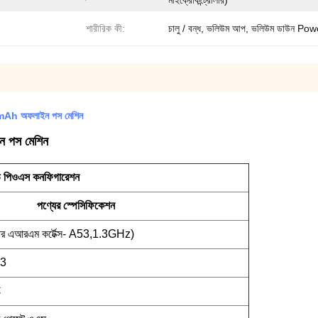
মাইক্রোকন্ট্রোলার)
শারীরিক কী:
চালু / বন্ধ, ভলিউম আপ, ভলিউম ডাউন Pow
mAh অফলাইন পস মেশিন
াইন পস মেশিন
ড পিওএস কনফিগারেশন
পণ্যের স্পেসিফিকেশন
এআরএম কর্টেক্স- A53,1.3GHz)
3
C