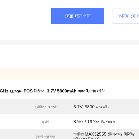
সেরা দাম পান
এখনই যোগ
z হ্যান্ডহেল্ড POS টার্মিনাল
,
3.7V 5800mAh অফলাইন পস মেশিন
ব্যাটারির ক্ষমতা:
3.7V, 5800 এমএএইচ
ফ্ল্যাশ:
8 জিবি / 16 জিবি ইএমএমসি
ম্যাক্সিম MAX32555 (ডিপকভার সিকিউর
সুরক্ষা প্রসেসর: