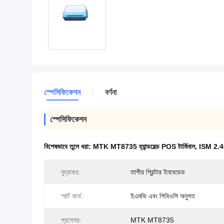
স্পেসিফিকেশন
বর্ণনা
স্পেসিফিকেশন
বিশেষভাবে তুলে ধরা:
MTK MT8735 হ্যান্ডহেল্ড POS টার্মিনাল
,
ISM 2.4GH
মুদ্রাকর:
তাপীয় প্রিন্টার ইনবেডেড
স্মার্ট কার্ড:
ইএমভি এবং পিবিওসি অনুগত
প্রসেসর:
MTK MT8735