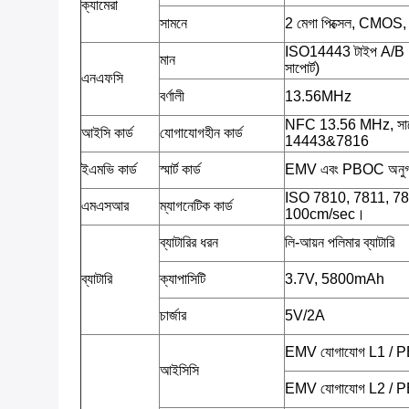
ক্যামেরা
সামনে
2 মেগা পিক্সেল, CMOS
ISO14443 টাইপ A/B
মান
সাপোর্ট)
এনএফসি
বর্ণালী
13.56MHz
NFC 13.56 MHz, সাপ
আইসি কার্ড
যোগাযোগহীন কার্ড
14443&7816
ইএমভি কার্ড
স্মার্ট কার্ড
EMV এবং PBOC অনু
ISO 7810, 7811, 7813;ট
এমএসআর
ম্যাগনেটিক কার্ড
100cm/sec।
ব্যাটারির ধরন
লি-আয়ন পলিমার ব্যাটারি
ব্যাটারি
ক্যাপাসিটি
3.7V, 5800mAh
চার্জার
5V/2A
EMV যোগাযোগ L1 / 
আইসিসি
EMV যোগাযোগ L2 / 