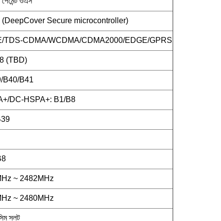
ি পেমেন্ট ওএস
DeepCover Secure microcontroller)
TE/TDS-CDMA/WCDMA/CDMA2000/EDGE/GPRS
8 (TBD)
/B40/B41
+/DC-HSPA+: B1/B8
B39
B8
MHz ~ 2482MHz
MHz ~ 2480MHz
িম স্লট