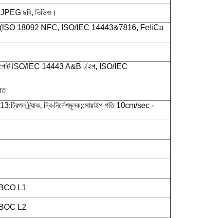
, JPEG ছবি, ভিডিও।
 (ISO 18092 NFC, ISO/IEC 14443&7816, FeliCa
োর্ট ISO/IEC 14443 A&B টাইপ, ISO/IEC
গত
্রিপল ট্র্যাক, দ্বি-নির্দেশমূলক;সোয়াইপ গতি 10cm/sec -
PBCO L1
PBOC L2