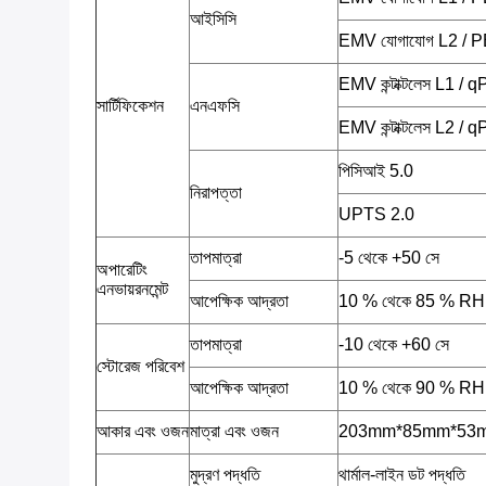
আইসিসি
EMV যোগাযোগ L2 / 
EMV কন্টাক্টলেস L1 /
সার্টিফিকেশন
এনএফসি
EMV কন্টাক্টলেস L2 /
পিসিআই 5.0
নিরাপত্তা
UPTS 2.0
তাপমাত্রা
-5 থেকে +50 সে
অপারেটিং
এনভায়রনমেন্ট
আপেক্ষিক আদ্রতা
10 % থেকে 85 % RH
তাপমাত্রা
-10 থেকে +60 সে
স্টোরেজ পরিবেশ
আপেক্ষিক আদ্রতা
10 % থেকে 90 % RH
আকার এবং ওজন
মাত্রা এবং ওজন
203mm*85mm*53mm, 
মুদ্রণ পদ্ধতি
থার্মাল-লাইন ডট পদ্ধতি