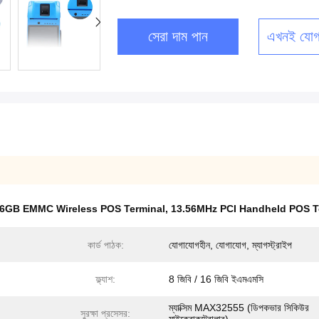
সেরা দাম পান
এখনই যোগ
6GB EMMC Wireless POS Terminal
,
13.56MHz PCI Handheld POS T
কার্ড পাঠক:
যোগাযোগহীন, যোগাযোগ, ম্যাগস্ট্রাইপ
ফ্ল্যাশ:
8 জিবি / 16 জিবি ইএমএমসি
ম্যাক্সিম MAX32555 (ডিপকভার সিকিউর
সুরক্ষা প্রসেসর: