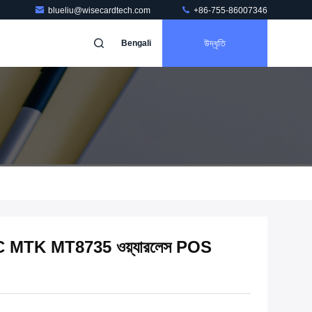
blueliu@wisecardtech.com
+86-755-86007346
উদ্ধৃতি
Bengali
C MTK MT8735 ওয়্যারলেস POS