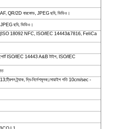
, AF, QR/2D বারকোড, JPEG ছবি, ভিডিও।
, JPEG ছবি, ভিডিও।
 (ISO 18092 NFC, ISO/IEC 14443&7816, FeliCa
োর্ট ISO/IEC 14443 A&B টাইপ, ISO/IEC
গত
্রিপল ট্র্যাক, দ্বি-নির্দেশমূলক;সোয়াইপ গতি 10cm/sec -
PBCO L1