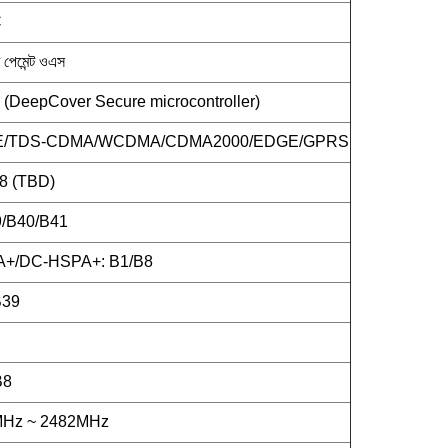
C
ি পেমেন্ট ওএস
DeepCover Secure microcontroller)
TE/TDS-CDMA/WCDMA/CDMA2000/EDGE/GPRS
8 (TBD)
/B40/B41
+/DC-HSPA+: B1/B8
B39
B8
MHz ~ 2482MHz