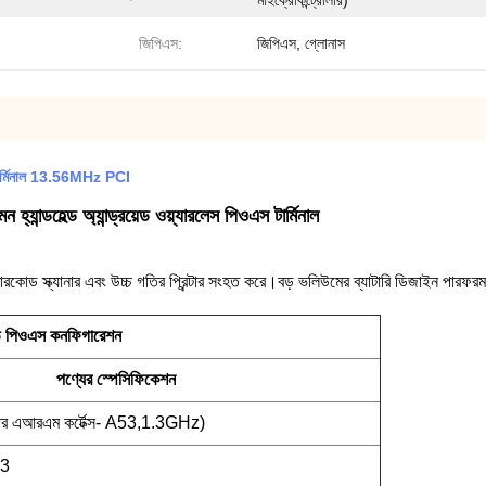
মাইক্রোকন্ট্রোলার)
জিপিএস:
জিপিএস, গ্লোনাস
্মিনাল 13.56MHz PCI
 হ্যান্ডহেল্ড অ্যান্ড্রয়েড ওয়্যারলেস পিওএস টার্মিনাল
োড স্ক্যানার এবং উচ্চ গতির প্রিন্টার সংহত করে।বড় ভলিউমের ব্যাটারি ডিজাইন পারফরম
ড পিওএস কনফিগারেশন
পণ্যের স্পেসিফিকেশন
এআরএম কর্টেক্স- A53,1.3GHz)
3