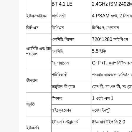
BT 4.1 LE
2.4GHz ISM 2402
ইউএসআইএম
কার্ড স্লট
4 PSAM স্লট, 2 সিম স
জিপিএস
জিপিএস
জিপিএস, গ্লোনাস
এলসিডি পিক্সেল
720*1280 আইপিএস
এলসিডি এবং টাচ
এলসিডি
5.5 ইঞ্চি
প্যানেল
টাচ প্যানেল
G+F+F, ক্যাপাসিটিভ কালার 
শারীরিক কী
পাওয়ার অন/অফ, ভলিউম
কীপ্যাড
ভার্চুয়াল কীপ্যাড
হোম কী, ফাংশন কী, সংখ্য
স্পিকার
1 ওয়াট এক্স 1
শ্রুতি
মাইক্রোফোন
ভয়েস ইনপুট
ইউএসবি স্ট্যান্ডার্ড
ইউএসবি টাইপ সি 2.0
ইউএসবি