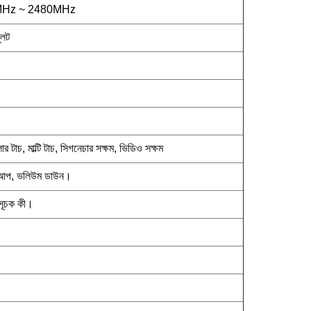
MHz ~ 2480MHz
্লট
টাচ, মাল্টি টাচ, সিগনেচার সক্ষম, ভিডিও সক্ষম
 আপ, ভলিউম ডাউন।
াসূচক কী।