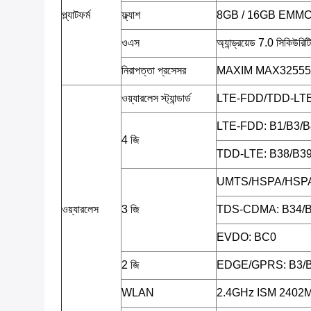
প্ল্যাটফর্ম
ফ্ল্যাশ
8GB / 16GB EMM
ওএস
অ্যান্ড্রয়েড 7.0 সিকিউরিট
নিরাপত্তা প্রসেসর
MAXIM MAX32555 (
ওয়্যারলেস স্ট্যান্ডার্ড
LTE-FDD/TDD-L
LTE-FDD: B1/B3/B
4 জি
TDD-LTE: B38/B39
UMTS/HSPA/HSPA
ওয়্যারলেস
3 জি
TDS-CDMA: B34/
EVDO: BC0
2 জি
EDGE/GPRS: B3/
WLAN
2.4GHz ISM 2402