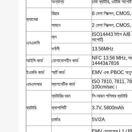
অন্যান্য
চার্জ ব্যাটারি, ওটিজি সাপোর্ট
রিয়ার
8 মেগা পিক্সেল, CMOS
ক্যামেরা
সামনে
2 মেগা পিক্সেল, CMOS
ISO14443 টাইপ A/B
মান
সাপোর্ট)
এনএফসি
বর্ণালী
13.56MHz
NFC 13.56 MHz, সাপ
আইসি কার্ড
যোগাযোগহীন কার্ড
14443&7816
ইএমভি কার্ড
স্মার্ট কার্ড
EMV এবং PBOC অনু
ISO 7810, 7811, 7813;ট
এমএসআর
ম্যাগনেটিক কার্ড
100cm/sec।
ব্যাটারির ধরন
লি-আয়ন পলিমার ব্যাটারি
ব্যাটারি
ক্যাপাসিটি
3.7V, 5800mAh
চার্জার
5V/2A
EMV যোগাযোগ L1 / 