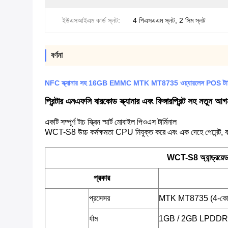
ইউএসআইএম কার্ড স্লট:
4 পিএসএএম স্লট, 2 সিম স্লট
বর্ণনা
NFC স্ক্যানার সহ 16GB EMMC MTK MT8735 ওয়্যারলেস POS টার
প্রিন্টার এনএফসি বারকোড স্ক্যানার এবং ফিঙ্গারপ্রিন্ট সহ নতুন আগমন
একটি সম্পূর্ণ টাচ স্ক্রিন স্মার্ট মোবাইল পিওএস টার্মিনাল
WCT-S8 উচ্চ কর্মক্ষমতা CPU নিযুক্ত করে এবং এক দেহে পেমেন্ট, বারক
WCT-S8 অ্যান্ড্রয়ে
প্রকার
প্রসেসর
MTK MT8735 (4-কোর 
র্যাম
1GB / 2GB LPDDR