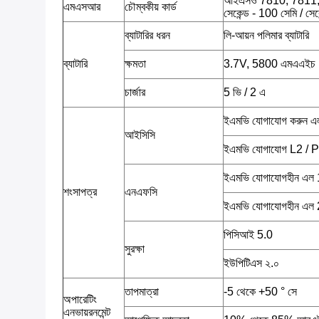
আইএসও 7810, 7811, 7813
এমএসআর
চৌম্বকীয় কার্ড
সেকেন্ড - 100 সেমি / সে
ব্যাটারির ধরন
লি-আয়ন পলিমার ব্যাটারি
ব্যাটারি
ক্ষমতা
3.7V, 5800 এমএএইচ
চার্জার
5 ভি / 2 এ
ইএমভি যোগাযোগ করুন এল
আইসিসি
ইএমভি যোগাযোগ L2 /
ইএমভি যোগাযোগহীন এল 1
শংসাপত্র
এনএফসি
ইএমভি যোগাযোগহীন এল 2
পিসিআই 5.0
সুরক্ষা
ইউপিটিএস ২.০
তাপমাত্রা
-5 থেকে +50 ° সে
অপারেটিং
এনভায়রনমেন্ট