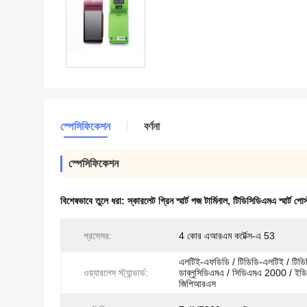
স্পেসিফিকেশন
বর্ণনা
স্পেসিফিকেশন
বিশেষভাবে তুলে ধরা:
স্কারলেট গ্রিন স্মার্ট পজ টার্মিনাল
,
টিডিসিডিএমএ স্মার্ট পোস্
প্রসেসর:
4 কোর এআরএম কর্টেক্স-এ 53
এলটিই-এফডিডি / টিডিডি-এলটিই / টিডি
ওয়্যারলেস স্ট্যান্ডার্ড:
ডাব্লুসিডিএমএ / সিডিএমএ 2000 / ইডি
জিপিআরএস