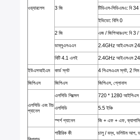
ওয়্যারলেস
3 জি
টিডিএস-সিডিএমএ: বি 34 
ইভিডো: বিসি 0
2 জি
এজ / জিপিআরএস: বি 3 / 
ডাব্লুএলএএন
2.4GHz আইএসএম 2
বিটি 4.1 এলই
2.4GHz আইএসএম 2
ইউএসআইএম
কার্ড স্লট
4 পিএসএএম স্লট, 2 সিম 
জিপিএস
জিপিএস
জিপিএস, গ্লোনাস
এলসিডি পিক্সেল
720 * 1280 আইপিএস
এলসিডি এবং টাচ
এলসিডি
5.5 ইঞ্চি
প্যানেল
স্পর্শ প্যানেল
জি + এফ + এফ, ক্যাপাসিটিভ
শারীরিক কী
চালু / বন্ধ, ভলিউম আপ
কিপ্যাড