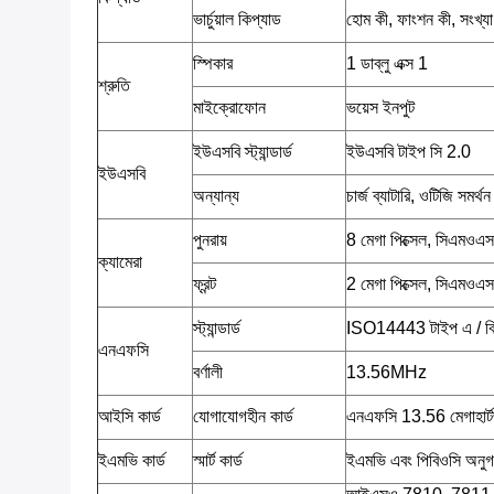
ভার্চুয়াল কিপ্যাড
হোম কী, ফাংশন কী, সংখ্য
স্পিকার
1 ডাব্লু এক্স 1
শ্রুতি
মাইক্রোফোন
ভয়েস ইনপুট
ইউএসবি স্ট্যান্ডার্ড
ইউএসবি টাইপ সি 2.0
ইউএসবি
অন্যান্য
চার্জ ব্যাটারি, ওটিজি সমর্থন
পুনরায়
8 মেগা পিক্সেল, সিএমওএ
ক্যামেরা
ফ্রন্ট
2 মেগা পিক্সেল, সিএমওএস
স্ট্যান্ডার্ড
ISO14443 টাইপ এ / বি
এনএফসি
বর্ণালী
13.56MHz
আইসি কার্ড
যোগাযোগহীন কার্ড
এনএফসি 13.56 মেগাহার্
ইএমভি কার্ড
স্মার্ট কার্ড
ইএমভি এবং পিবিওসি অনু