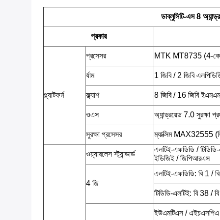
ডাব্লুসিটি-এস 8 অ্যান্
প্রকার
প্রসেসর
MTK MT8735 (4-কোর 
র্যাম
1 জিবি / 2 জিবি এলপিডি
প্ল্যাটফর্ম
ফ্ল্যাশ
8 জিবি / 16 জিবি ইএমএম
ওএস
অ্যান্ড্রয়েড 7.0 সুরক্ষা 
সুরক্ষা প্রসেসর
ম্যাক্সিম MAX32555 (ডি
এলটিই-এফডিডি / টিডিডি-
ওয়্যারলেস স্ট্যান্ডার্ড
ইডিজিই / জিপিআরএস
এলটিই-এফডিডি: বি 1 / বি 
4 জি
টিডিডি-এলটিই: বি 38 / বি
ইউএমটিএস / এইচএসপিএ /