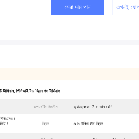
সেরা দাম পান
এখনই যোগ
ট টার্মিনাল
,
পিসিআই টাচ স্ক্রিন পস টার্মিনাল
অপারেটিং সিস্টেম:
অ্যানড্রয়েড 7 বা তার বেশি
সিডিএমএ /
জিই /
স্ক্রিন:
5.5 ইঞ্চির টাচ স্ক্রিন