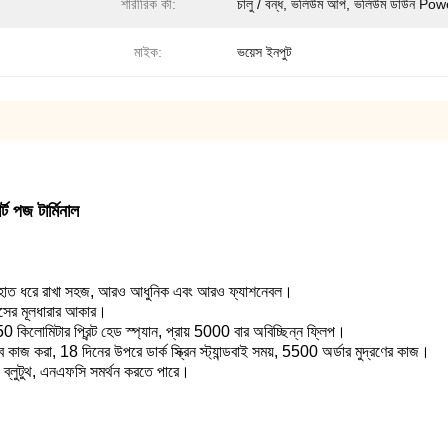
শারীরিক কী:
চালু / বন্ধ, ভলিউম আপ, ভলিউম ডাউন Pow
মাইক:
ভয়েস ইনপুট
্ট পজ টার্মিনাল
ণ, এক হাত ধরে রাখা সহজ, আরও আধুনিক এবং আরও ফ্যাশনেবল।
াইসের মূলধারার আকার।
তি, 50 কিলোমিটার প্রিন্ট হেড স্প্যান, প্রায় 5000 বার অবিচ্ছিন্ন ফ্লিপ।
 কাজ করা, 18 দিনের উপরে ডার্ক স্ক্রিন স্ট্যান্ডবাই সময়, 5500 অর্ডার মুদ্রণের কাজ।
, ব্লুটুথ, এনএফসি সমর্থন করতে পারে।