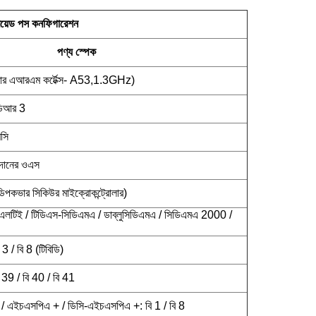
ড্রয়েড পস কনফিগারেশন
পণ্য স্পেক
এআরএম কর্টেক্স- A53,1.3GHz)
ডিআর 3
সি
প্রদানের ওএস
পকভার সিকিউর মাইক্রোকন্ট্রোলার)
এলটিই / টিডিএস-সিডিএমএ / ডাব্লুসিডিএমএ / সিডিএমএ 2000 /
3 / বি 8 (টিবিডি)
 39 / বি 40 / বি 41
 এইচএসপিএ + / ডিসি-এইচএসপিএ +: বি 1 / বি 8