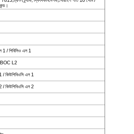
;ট্রিপল ট্র্যাক, দ্বি-দিকনির্দেশক;সোয়াইপ গতি 10 সেমি /
কেন্ড।
 1 / পিবিসিও এল 1
 PBOC L2
 / কিউপিবিওসি এল 1
 / কিউপিবিওসি এল 2