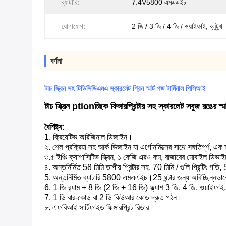
ব্যাটারি:
7.4V5800 এমএএইচ
যোগাযোগ:
2 জি / 3 জি / 4 জি / ওয়াইফাই, ব্লুটুথ
বর্ণনা
টাচ স্ক্রিন সহ টিডিসিডিএমএ স্কারলেট গ্রিন স্মার্ট পজ টার্মিনাল পিসিআই
টাচ স্ক্রিন ptionচ্ছিক ফিঙ্গারপ্রিন্টার সহ স্কারলেট সবুজ রঙের স্মার
বৈশিষ্ট্য:
1. ক্রিয়েটিভ অরিজিনাল ডিজাইন।
২. শেল প্রক্রিয়া সহ আর্ক ডিজাইন যা এর্গোনমিক্সের সাথে সঙ্গতিপূর্
৩.৫ ইঞ্চি ক্যাপাসিটিভ স্ক্রিন, ১ কেজি এরও কম, বাজারের মোবাইল ডিভ
৪. অন্তর্নির্মিত 58 মিমি তাপীয় প্রিন্টার সহ, 70 মিমি / গুলি প্রিন্টিং গ
5. অন্তর্নির্মিত ব্যাটারি 5800 এমএএইচ।25 ঘন্টার জন্য অবিচ্ছিন্নভাবে
6. 1 জি র‌্যাম + 8 জি (2 জি + 16 জি) ফ্ল্যাশ 3 জি, 4 জি, ওয়াইফাই
7. 1 ডি বার-কোড বা 2 ডি কিউআর কোড দ্রুত পঠন।
৮. এফবিআই সার্টিফাইড ফিঙ্গারপ্রিন্ট রিডার