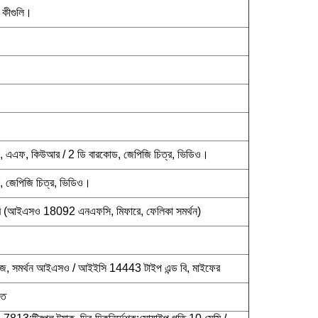
া কীগুলি।
স, এএফ, কিউআর / 2 ডি বারকোড, জেপিজি চিত্র, ভিডিও।
, জেপিজি চিত্র, ভিডিও।
 (আইএসও 18092 এনএফসি, মিফারে, ফেলিকা সমর্থন)
টজ, সমর্থন আইএসও / আইইসি 14443 টাইপ এন্ড বি, মাইফের
গত