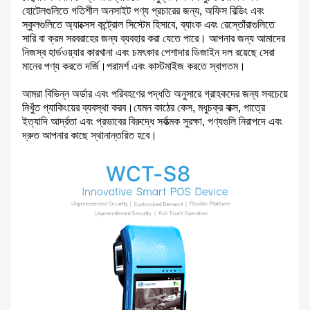
হোটেলগুলিতে গতিশীল অনসাইট পণ্য প্রচারের জন্য, অফিস বিল্ডিং এবং
স্কুলগুলিতে অ্যাক্সেস কন্ট্রোল সিস্টেম হিসাবে, ব্যাংক এবং রেস্তোঁরাগুলিতে
সারি বা ক্রম সরবরাহের জন্য ব্যবহার করা যেতে পারে। আপনার জন্য আমাদের
নিজস্ব হার্ডওয়্যার কারখানা এবং চমৎকার পেশাদার ডিজাইন দল রয়েছে সেরা
মানের পণ্য করতে দর্জি।পরামর্শ এবং কাস্টমাইজ করতে স্বাগতম।
আমরা বিভিন্ন অর্ডার এবং পরিবহণের পদ্ধতি অনুসারে গ্রাহকদের জন্য সবচেয়ে
নিখুঁত প্যাকিংয়ের ব্যবস্থা করব।যেমন কাঠের কেস, মধুচক্র বাক্স, পাত্রে
ইত্যাদি আর্দ্রতা এবং প্রভাবের বিরুদ্ধে সর্বাত্মক সুরক্ষা, পণ্যগুলি নিরাপদে এবং
দ্রুত আপনার কাছে স্থানান্তরিত হবে।