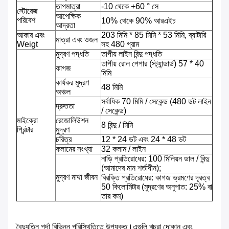
তাপমাত্রা
-10 থেকে +60 ° সে
স্টোরেজ
আপেক্ষিক
পরিবেশ
10% থেকে 90% আরএইচ
আদ্রতা
আকার এবং
203 মিমি * 85 মিমি * 53 মিমি, ব্যাটারি
মাত্রা এবং ওজন
Weigt
সহ 480 গ্রাম
মুদ্রণ পদ্ধতি
তাপীয় লাইন বিন্দু পদ্ধতি
তাপীয় রোল পেপার (স্ট্যান্ডার্ড) 57 * 40
কাগজ
মিমি
কার্যকর মুদ্রণ
48 মিমি
অঞ্চল
সর্বাধিক 70 মিমি / সেকেন্ড (480 ডট লাইন
দ্রুততা
/ সেকেন্ড)
মাইক্রো
রেজোলিউশন
8 বিন্দু / মিমি
প্রিন্টার
মুদ্রণ
চরিত্র
12 * 24 ডট এবং 24 * 48 ডট
কলামের সংখ্যা
32 কলাম / লাইন
নাড়ি প্রতিরোধের: 100 মিলিয়ন ডাল / বিন্দু
(আমাদের মান শর্তাধীন);
মুদ্রণ মাথা জীবন
বিরক্তি প্রতিরোধের: কাগজ ভ্রমণের দূরত্ব
50 কিলোমিটার (মুদ্রণের অনুপাত: 25% বা
তার কম)
বৈদ্যুতিন পর্দা বিভিন্ন পরিস্থিতিতে উপযুক্ত।এগুলি খুচরা দোকান এবং