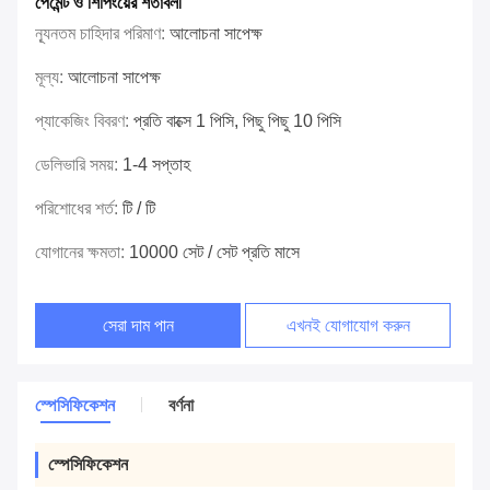
পেমেন্ট ও শিপিংয়ের শর্তাবলী
ন্যূনতম চাহিদার পরিমাণ:
আলোচনা সাপেক্ষ
মূল্য:
আলোচনা সাপেক্ষ
প্যাকেজিং বিবরণ:
প্রতি বাক্সে 1 পিসি, পিছু পিছু 10 পিসি
ডেলিভারি সময়:
1-4 সপ্তাহ
পরিশোধের শর্ত:
টি / টি
যোগানের ক্ষমতা:
10000 সেট / সেট প্রতি মাসে
সেরা দাম পান
এখনই যোগাযোগ করুন
স্পেসিফিকেশন
বর্ণনা
স্পেসিফিকেশন