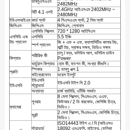
ডাব্লুএলএএন
2482MHz
2.4GHz আইএসএম 2402MHz ~
বিটি 4.1 এলই
2480MHz
ইউএসআইএম
কার্ড স্লট
4 পিএসএএম স্লট, 2 সিম স্লট
জিপিএস
জিপিএস
জিপিএস, গ্লোনাস
এলসিডি পিক্সেল
720 * 1280 আইপিএস
এলসিডি এবং
এলসিডি
5.5 ইঞ্চি
টাচ প্যানেল
জি + এফ + এফ, ক্যাপাসিটিভ কালার টাচ,
স্পর্শ প্যানেল
মাল্টি টাচ, স্বাক্ষর সক্ষম, ভিডিও সক্ষম
চালু / বন্ধ, ভলিউম আপ, ভলিউম ডাউন
শারীরিক কী
কিপ্যাড
Power
ভার্চুয়াল কিপ্যাড
হোম কী, ফাংশন কী, সংখ্যা কীগুলি।
স্পিকার
1 ডাব্লু এক্স 1
শ্রুতি
মাইক্রোফোন
ভয়েস ইনপুট
ইউএসবি
ইউএসবি টাইপ সি 2.0
ইউএসবি
স্ট্যান্ডার্ড
অন্যান্য
চার্জ ব্যাটারি, ওটিজি সমর্থন
8 মেগা পিক্সেল, সিএমওএস, এএফ,
পুনরায়
কিউআর / 2 ডি বারকোড, জেপিজি চিত্র,
ক্যামেরা
ভিডিও।
2 মেগা পিক্সেল, সিএমওএস, জেপিজি চিত্র,
ফ্রন্ট
ভিডিও।
ISO14443 টাইপ এ / বি (আইএসও
স্ট্যান্ডার্ড
18092 এনএফসি, মাইফের, ফেলিকা