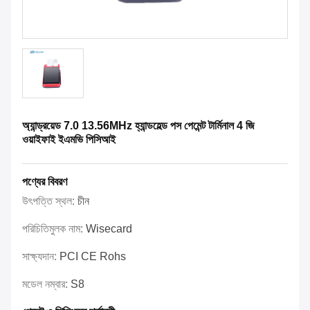
অ্যান্ড্রয়েড 7.0 13.56MHz হ্যান্ডহেল্ড পস পেমেন্ট টার্মিনাল 4 জি
ওয়াইফাই ইএমভি পিসিআই
পণ্যের বিবরণ
উৎপত্তি স্থল:
চীন
পরিচিতিমুলক নাম:
Wisecard
সাক্ষ্যদান:
PCI CE Rohs
মডেল নম্বার:
S8