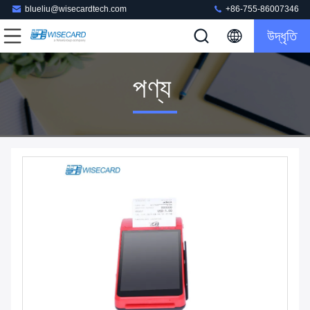
blueliu@wisecardtech.com
+86-755-86007346
উদ্ধৃতি
পণ্য