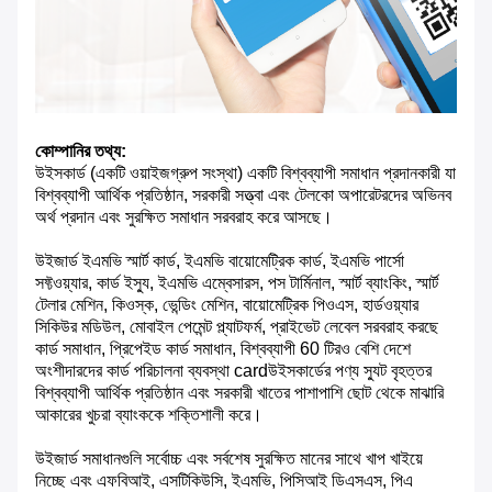
কোম্পানির তথ্য:
উইসকার্ড (একটি ওয়াইজগ্রুপ সংস্থা) একটি বিশ্বব্যাপী সমাধান প্রদানকারী যা
বিশ্বব্যাপী আর্থিক প্রতিষ্ঠান, সরকারী সত্ত্বা এবং টেলকো অপারেটরদের অভিনব
অর্থ প্রদান এবং সুরক্ষিত সমাধান সরবরাহ করে আসছে।
উইজার্ড ইএমভি স্মার্ট কার্ড, ইএমভি বায়োমেট্রিক কার্ড, ইএমভি পার্সো
সফ্টওয়্যার, কার্ড ইস্যু, ইএমভি এম্বেসারস, পস টার্মিনাল, স্মার্ট ব্যাংকিং, স্মার্ট
টেলার মেশিন, কিওস্ক, ভেন্ডিং মেশিন, বায়োমেট্রিক পিওএস, হার্ডওয়্যার
সিকিউর মডিউল, মোবাইল পেমেন্ট প্ল্যাটফর্ম, প্রাইভেট লেবেল সরবরাহ করছে
কার্ড সমাধান, প্রিপেইড কার্ড সমাধান, বিশ্বব্যাপী 60 টিরও বেশি দেশে
অংশীদারদের কার্ড পরিচালনা ব্যবস্থা cardউইসকার্ডের পণ্য স্যুট বৃহত্তর
বিশ্বব্যাপী আর্থিক প্রতিষ্ঠান এবং সরকারী খাতের পাশাপাশি ছোট থেকে মাঝারি
আকারের খুচরা ব্যাংককে শক্তিশালী করে।
উইজার্ড সমাধানগুলি সর্বোচ্চ এবং সর্বশেষ সুরক্ষিত মানের সাথে খাপ খাইয়ে
নিচ্ছে এবং এফবিআই, এসটিকিউসি, ইএমভি, পিসিআই ডিএসএস, পিএ