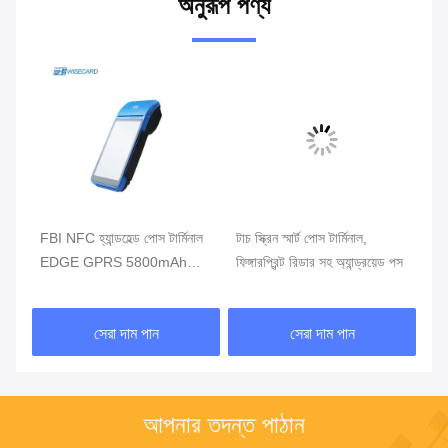
অনুরূপ পণ্য
ার্ট
FBI NFC হ্যান্ডহেল্ড পোস টার্মিনাল
টাচ স্ক্রিন স্মার্ট পোস টার্মিনাল,
খুচর
EDGE GPRS 5800mAh
ফিঙ্গারপ্রিন্ট রিডার সহ অ্যান্ড্রয়েড পস
টার
হ্যান্ডহেল্ড মোবাইল পোস সিস্টেম
সেরা দাম পান
সেরা দাম পান
আপনার তদন্ত পাঠান