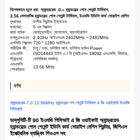
বিশেষভাবে তুলে ধরা:
অ্যান্ড্রয়েড .0.০ হ্যান্ডহেল্ড পোস পেমেন্ট টার্মিনাল
,
3.56 মেগাহার্টজ হ্যান্ডহেল্ড পোস পেমেন্ট টার্মিনাল
,
ইএমভি ইডিসি কার্ড সোয়াইপ মেশিন
মুদ্রাকর:
তাপীয় প্রিন্টার ইনবেডেড
ক্যামেরা:
5 এম পিক্সেল
কার্ড পাঠক:
যোগাযোগহীন, যোগাযোগ, ম্যাগস্ট্রাইপ
ডাব্লুএলএএন::
2.4GHz আইএসএম 2402MHz ~ 2482MHz
এলসিডি পিক্সেল:
720 * 1280 আইপিএস
শারীরিক কী::
চালু / বন্ধ, ভলিউম আপ, ভলিউম ডাউন Power
এনএফসি
ISO14443 টাইপ এ / বি (আইএসও 18092 এনএফসি, মিফারে,
স্ট্যান্ডার্ড:
ফেলিকিকা সমর্থন)
এনএফসি
13.56 MHz
স্পেকট্রাম:
বর্ণনা
অ্যান্ড্রয়েড 7.0 13.56MHz হ্যান্ডহেল্ড পস পেমেন্ট টার্মিনাল 4 জি ওয়াইফাই ইএমভি
পিসিআই
ডাব্লুসিটি-টি 90 ইএমভি পিসিআই 4 জি ওয়াইফাই অ্যান্ড্রয়েড
হ্যান্ডহেল্ড পোস পেমেন্ট ইডিসি কার্ড সোয়াইপ মেশিন প্রিন্টার, জিপিএস
ইলেক্ট্রনিক ব্যাঙ্কিং পিওএস সহ