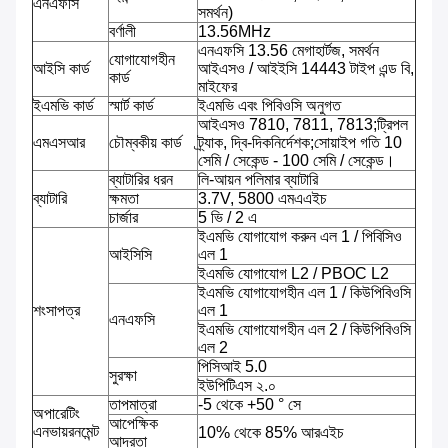
এনএফসি
সমর্থন)
বর্ণালী
13.56MHz
এনএফসি 13.56 মেগাহার্টজ, সমর্থন
যোগাযোগহীন
আইসি কার্ড
আইএসও / আইইসি 14443 টাইপ এন্ড বি,
কার্ড
মাইফের
ইএমভি কার্ড
স্মার্ট কার্ড
ইএমভি এবং পিবিওসি অনুগত
আইএসও 7810, 7811, 7813;ট্রিপল
এমএসআর
চৌম্বকীয় কার্ড
ট্র্যাক, দ্বি-দিকনির্দেশক;সোয়াইপ গতি 10
সেমি / সেকেন্ড - 100 সেমি / সেকেন্ড।
ব্যাটারির ধরন
লি-আয়ন পলিমার ব্যাটারি
ব্যাটারি
ক্ষমতা
3.7V, 5800 এমএএইচ
চার্জার
5 ভি / 2 এ
ইএমভি যোগাযোগ করুন এল 1 / পিবিসিও
আইসিসি
এল 1
ইএমভি যোগাযোগ L2 / PBOC L2
ইএমভি যোগাযোগহীন এল 1 / কিউপিবিওসি
শংসাপত্র
এল 1
এনএফসি
ইএমভি যোগাযোগহীন এল 2 / কিউপিবিওসি
এল 2
পিসিআই 5.0
সুরক্ষা
ইউপিটিএস ২.০
তাপমাত্রা
-5 থেকে +50 ° সে
অপারেটিং
আপেক্ষিক
এনভায়রনমেন্ট
10% থেকে 85% আরএইচ
আদ্রতা