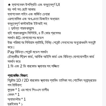
★ ফ্যাশনেবল উপস্থিতি এবং বন্ধুত্বপূর্ণ UI
বড় পর্দা সহ ছোট আকার
ফ্যাশনেবল লাইন এবং মার্জিত চেহারা
এরগনোমিক এবং অখণ্ডতা ডিজাইন অধ্যয়ন
বন্ধুত্বপূর্ণ কাস্টমাইজ ইউআই সহ
। দুর্দান্ত পারফরম্যান্স
হাই পারফরম্যান্স সিপিইউ, ৪ টি কোর প্রসেসর
সমর্থন 4G যোগাযোগের মডেল
উচ্চ পরিমাণের লিথিয়াম ব্যাটারি, নিবিড় পেমেন্ট লেনদেনের অনুরোধগুলি সন্তুষ্ট
করে।
Pay বিভিন্ন পেমেন্ট মডেল সমর্থন
চৌম্বকীয় স্ট্রিপ কার্ড, আর্থিক আইসি কার্ড এবং বিভিন্ন যোগাযোগহীন কার্ড
সমর্থন করে
1 ডি এবং 2 ডি বারকোড স্ক্যানার সহ সজ্জিত
প্যাকেজিং বিবরণ:
প্রিন্টার 1D / 2D বারকোড স্ক্যানার প্যাকিং তালিকা সহ পোর্টেবল অ্যান্ড্রয়েড
পস টার্মিনাল:
মুদ্রক * 1 এর সাথে পিওএস তাপীয়
কেবল * 1
অ্যাডাপ্টার * 1
ড্রাইভার * ১