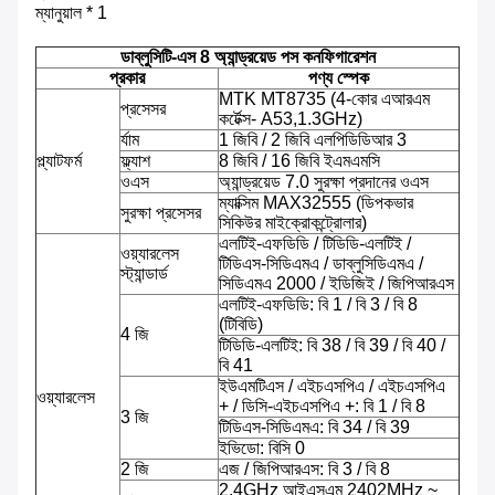
ম্যানুয়াল * 1
ডাব্লুসিটি-এস 8 অ্যান্ড্রয়েড পস কনফিগারেশন
প্রকার
পণ্য স্পেক
MTK MT8735 (4-কোর এআরএম
প্রসেসর
কর্টেক্স- A53,1.3GHz)
র্যাম
1 জিবি / 2 জিবি এলপিডিডিআর 3
প্ল্যাটফর্ম
ফ্ল্যাশ
8 জিবি / 16 জিবি ইএমএমসি
ওএস
অ্যান্ড্রয়েড 7.0 সুরক্ষা প্রদানের ওএস
ম্যাক্সিম MAX32555 (ডিপকভার
সুরক্ষা প্রসেসর
সিকিউর মাইক্রোকন্ট্রোলার)
এলটিই-এফডিডি / টিডিডি-এলটিই /
ওয়্যারলেস
টিডিএস-সিডিএমএ / ডাব্লুসিডিএমএ /
স্ট্যান্ডার্ড
সিডিএমএ 2000 / ইডিজিই / জিপিআরএস
এলটিই-এফডিডি: বি 1 / বি 3 / বি 8
(টিবিডি)
4 জি
টিডিডি-এলটিই: বি 38 / বি 39 / বি 40 /
বি 41
ইউএমটিএস / এইচএসপিএ / এইচএসপিএ
ওয়্যারলেস
+ / ডিসি-এইচএসপিএ +: বি 1 / বি 8
3 জি
টিডিএস-সিডিএমএ: বি 34 / বি 39
ইভিডো: বিসি 0
2 জি
এজ / জিপিআরএস: বি 3 / বি 8
2.4GHz আইএসএম 2402MHz ~