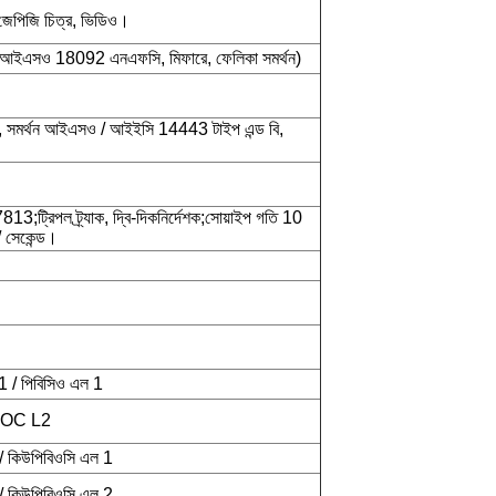
 জেপিজি চিত্র, ভিডিও।
আইএসও 18092 এনএফসি, মিফারে, ফেলিকা সমর্থন)
, সমর্থন আইএসও / আইইসি 14443 টাইপ এন্ড বি,
্রিপল ট্র্যাক, দ্বি-দিকনির্দেশক;সোয়াইপ গতি 10
/ সেকেন্ড।
 / পিবিসিও এল 1
PBOC L2
/ কিউপিবিওসি এল 1
/ কিউপিবিওসি এল 2