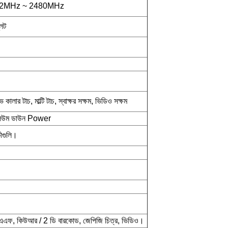
02MHz ~ 2480MHz
লট
ালার টাচ, মাল্টি টাচ, স্বাক্ষর সক্ষম, ভিডিও সক্ষম
ভলিউম ডাউন Power
কীগুলি।
 এএফ, কিউআর / 2 ডি বারকোড, জেপিজি চিত্র, ভিডিও।