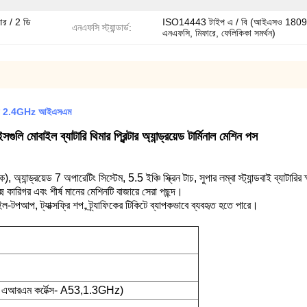
আর / 2 ডি
ISO14443 টাইপ এ / বি (আইএসও 180
এনএফসি স্ট্যান্ডার্ড:
এনএফসি, মিফারে, ফেলিকিকা সমর্থন)
াটারি 2.4GHz আইএসএম
সগুলি মোবাইল ব্যাটারি থিমার প্রিন্টার অ্যান্ড্রয়েড টার্মিনাল মেশিন পস
্ছিক), অ্যান্ড্রয়েড 7 অপারেটিং সিস্টেম, 5.5 ইঞ্চি স্ক্রিন টাচ, সুপার লম্বা স্ট্যান্ডবাই ব
্ম কারিগর এবং শীর্ষ মানের মেশিনটি বাজারে সেরা পছন্দ।
ইল-টপআপ, ট্যাক্সফ্রি শপ, ট্র্যাফিকের টিকিটে ব্যাপকভাবে ব্যবহৃত হতে পারে।
রএম কর্টেক্স- A53,1.3GHz)