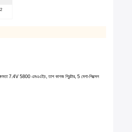
92
্যাটারির ক্ষমতা 7.4V 5800 এমএএইচ, তাপ কাগজ প্রিন্টার, 5 মেগা-পিক্সেল