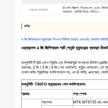
8 মেগা পিক্সেল, সিএমওএস, এএফ, কিউ
পেছনের ক্যামেরা:
বারকোড, জেপিজি চিত্র, ভিডিও।
বর্ণনা
4 জি জিপিআরএস হ্যান্ডহেল্ড পিওএস টার্মিনাল 5800 এমএএইচ মোবাইল ব্য
ওয়্যারলেস 4 জি জিপিআরস স্মার্ট পেমেন্ট হ্যান্ডহেল্ড ব্যবহৃত ডিভাই
ডাব্লুসিটি-টি 90 এফও
প্রিন্টার এবং ফিঙ্গারপ্রিন্ট সংগ্রহের মডিউল (alচ
ক্যামেরা, 2 জি / 3 জি / 4 জি / সহ ওয়াইফাই, ব্লুটুথ যোগাযোগ, এই সূক্ষ
যেখানে রসিদ প্রিন্ট!উচ্চ কনফিগারেশন সহ, এস 8 লটারি, এক্সপ্রেস, মোবা
ডাব্লুসিটি- T90FO অ্যান্ড্রয়েড পোস কনফিগারেশন:
প্রকার
পণ্য স্পেক
প্রসেসর
MTK MT8735 (4-কোর এআ