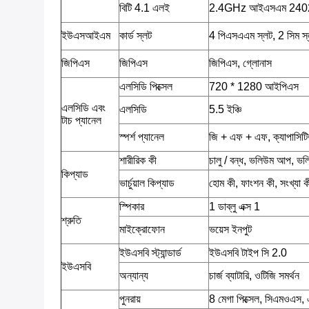
বিটি 4.1 এলই
2.4GHz আইএসএম 24
ইউএসআইএম
কার্ড স্লট
4 পিএসএএম স্লট, 2 সিম স্
জিপিএস
জিপিএস
জিপিএস, গ্লোনাস
এলসিডি পিক্সেল
720 * 1280 আইপিএস
এলসিডি এবং
এলসিডি
5.5 ইঞ্চি
টাচ প্যানেল
স্পর্শ প্যানেল
জি + এফ + এফ, ক্যাপাসিটিভ ক
শারীরিক কী
চালু / বন্ধ, ভলিউম আপ, 
কিপ্যাড
ভার্চুয়াল কিপ্যাড
হোম কী, ফাংশন কী, সংখ্যা 
স্পিকার
1 ডাব্লু এক্স 1
শ্রুতি
মাইক্রোফোন
ভয়েস ইনপুট
ইউএসবি স্ট্যান্ডার্ড
ইউএসবি টাইপ সি 2.0
ইউএসবি
অন্যান্য
চার্জ ব্যাটারি, ওটিজি সমর্থন
পুনরায়
8 মেগা পিক্সেল, সিএমওএস,