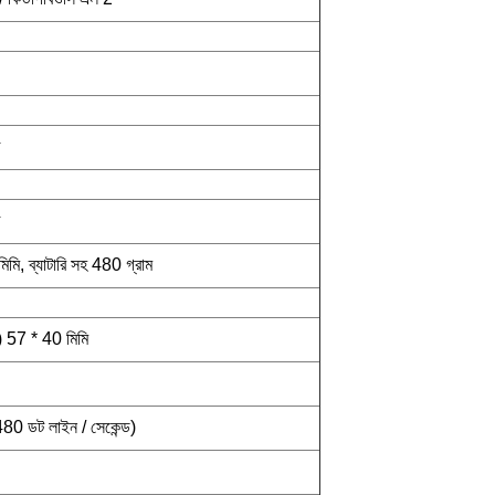
চ
চ
মি, ব্যাটারি সহ 480 গ্রাম
্ড) 57 * 40 মিমি
(480 ডট লাইন / সেকেন্ড)