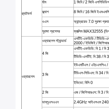
র্যাম
1 জিবি / 2 জিবি এলপিডিড
ফ্ল্যাশ
8 জিবি / 16 জিবি ইএমএমসি,
প্ল্যাটফর্ম
ওএস
অ্যান্ড্রয়েড 7.0 সুরক্ষা প্র
সুরক্ষা প্রসেসর
ম্যাক্সিম MAX32555 (ডিপ-
এলটিই-এফডিডি / টিডিডি-এল
ওয়্যারলেস স্ট্যান্ডার্ড
2000 / ইডিজিই / জিপিআ
এলটিই-এফডিডি: বি 1 / বি 3 
4 জি
টিডিডি-এলটিই: বি 38 / বি 
ইউএমটিএস / এইচএসপিএ / এ
টিডিএস-সিডিএম: বি 34 / ব
3 জি
ওয়্যারলেস
ইভিডো: বিসি 0
2 জি
এজ / জিপিআরএস: বি 3 / বি
ডাব্লুএলএএন
2.4GHz আইএসএম 24