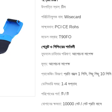
উৎপত্তি স্থল:
চীন
পরিচিতিমুলক নাম:
Wisecard
সাক্ষ্যদান:
PCI CE Rohs
মডেল নম্বার:
T90FO
পেমেন্ট ও শিপিংয়ের শর্তাবলী
ন্যূনতম চাহিদার পরিমাণ:
আলোচনা সাপেক্ষ
মূল্য:
আলোচনা সাপেক্ষ
প্যাকেজিং বিবরণ:
প্রতি বাক্সে 1 পিসি, পিছু পিছু 10 পিসি
ডেলিভারি সময়:
1-4 সপ্তাহ
পরিশোধের শর্ত:
টি / টি
যোগানের ক্ষমতা:
10000 সেট / সেট প্রতি মাসে