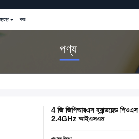
্বন্ধে
খবর
পণ্য
4 জি জিপিআরএস হ্যান্ডহেল্ড পিওএস
2.4GHz আইএসএম
পণ্যের বিবরণ