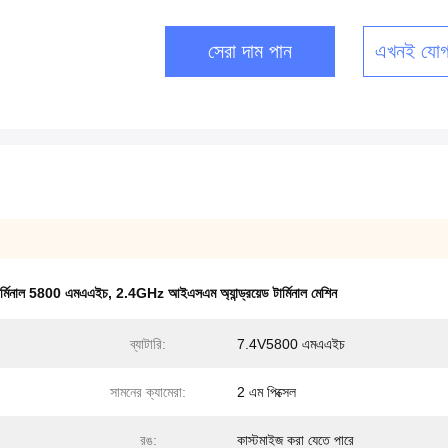
সেরা দাম পান
এখনই যোগ
স টার্মিনাল 5800 এমএএইচ
,
2.4GHz আইএসএম অ্যান্ড্রয়েড টার্মিনাল মেশিন
ব্যাটারি:
7.4V5800 এমএএইচ
সামনের ক্যামেরা:
2 এম পিক্সেল
রঙ:
কাস্টমাইজ করা যেতে পারে