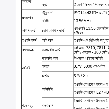
ক্যামেরা
ফ্রন্ট
2 মেগা পিক্সেল, সিএমওএস,
স্ট্যান্ডার্ড
ISO14443 টাইপ এ / বি (
এনএফসি
বর্ণালী
13.56MHz
এনএফসি 13.56 মেগাহার্টজ
আইসি কার্ড
যোগাযোগহীন কার্ড
মাইফের
ইএমভি কার্ড
স্মার্ট কার্ড
ইএমভি এবং পিবিওসি অনুগত
আইএসও 7810, 7811, 7813;ট
এমএসআর
চৌম্বকীয় কার্ড
সেমি / সেকেন্ড - 100 সেমি 
ব্যাটারির ধরন
লি-আয়ন পলিমার ব্যাটারি
ক্ষমতা
3.7V, 5800 এমএএইচ
ব্যাটারি
চার্জার
5 ভি / 2 এ
ইএমভি যোগাযোগ করুন এল 1
আইসিসি
ইএমভি যোগাযোগ L2 / 
ইএমভি যোগাযোগহীন এল 1 
শংসাপত্র
এনএফসি
ইএমভি যোগাযোগহীন এল 2 