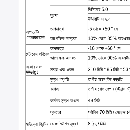
পিসিআই 5.0
সুরক্ষা
ইউপিটিএস ২.০
তাপমাত্রা
-5 থেকে +50 ° সে
অপারেটিং
এনভায়রনমেন্ট
আপেক্ষিক আদ্রতা
10% থেকে 85% আরএই
তাপমাত্রা
-10 থেকে +60 ° সে
স্টোরেজ পরিবেশ
আপেক্ষিক আদ্রতা
10% থেকে 90% আরএই
আকার এবং
মাত্রা এবং ওজন
210 মিমি * 85 মিমি * 53 মি
Weigt
মুদ্রণ পদ্ধতি
তাপীয় লাইন বিন্দু পদ্ধতি
কাগজ
তাপীয় রোল পেপার (স্ট্যান্ডার
কার্যকর মুদ্রণ অঞ্চল
48 মিমি
দ্রুততা
সর্বাধিক 70 মিমি / সেকেন্ড 
রেজোলিউশন মুদ্রণ
8 বিন্দু / মিমি
মাইক্রো প্রিন্টার