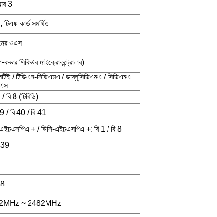
িআর 3
 টিএফ কার্ড সমর্থিত
দানের ওএস
কভার সিকিউর মাইক্রোকন্ট্রোলার)
টিই / টিডিএস-সিডিএমএ / ডাব্লুসিডিএমএ / সিডিএমএ
রএস
/ বি 8 (টিবিডি)
39 / বি 40 / বি 41
ইচএসপিএ + / ডিসি-এইচএসপিএ +: বি 1 / বি 8
ি 39
 8
02MHz ~ 2482MHz