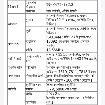
ইউএসবি
ইউএসবি টাইপ সি 2.0
ইউএসবি
স্ট্যান্ডার্ড
অন্যান্য
চার্জ ব্যাটারি, ওটিজি সমর্থন
8 মেগা পিক্সেল, সিএমওএস, এএফ,
পুনরায়
কিউআর / 2 ডি বারকোড, জেপিজি চিত্র,
ক্যামেরা
ভিডিও।
2 মেগা পিক্সেল, সিএমওএস, জেপিজি চিত্র,
ফ্রন্ট
ভিডিও।
ISO14443 টাইপ এ / বি (আইএসও
স্ট্যান্ডার্ড
18092 এনএফসি, মিফারে, ফেলিকা
এনএফসি
সমর্থন)
বর্ণালী
13.56MHz
এনএফসি 13.56 মেগাহার্টজ, সমর্থন
যোগাযোগহীন
আইসি কার্ড
আইএসও / আইইসি 14443 টাইপ এন্ড বি,
কার্ড
মাইফের
ইএমভি কার্ড
স্মার্ট কার্ড
ইএমভি এবং পিবিওসি অনুগত
আইএসও 7810, 7811, 7813;ট্রিপল
এমএসআর
চৌম্বকীয় কার্ড
ট্র্যাক, দ্বি-দিকনির্দেশক;সোয়াইপ গতি 10
সেমি / সেকেন্ড - 100 সেমি / সেকেন্ড।
ব্যাটারির ধরন
লি-আয়ন পলিমার ব্যাটারি
ব্যাটারি
ক্ষমতা
3.7V, 5800 এমএএইচ
চার্জার
5 ভি / 2 এ
ইএমভি যোগাযোগ করুন এল 1 / পিবিসিও
আইসিসি
এল 1