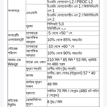
ইএমভি যোগাযোগ L2 / PBOC L2
ইএমভি যোগাযোগহীন এল 1 / কিউপিবিওসি
শংসাপত্র
এল 1
এনএফসি
ইএমভি যোগাযোগহীন এল 2 / কিউপিবিওসি
এল 2
পিসিআই 5.0
সুরক্ষা
ইউপিটিএস ২.০
তাপমাত্রা
-5 থেকে +50 ° সে
অপারেটিং
আপেক্ষিক
এনভায়রনমেন্ট
10% থেকে 85% আরএইচ
আদ্রতা
তাপমাত্রা
-10 থেকে +60 ° সে
স্টোরেজ
আপেক্ষিক
পরিবেশ
10% থেকে 90% আরএইচ
আদ্রতা
আকার এবং
210 মিমি * 85 মিমি * 53 মিমি, ব্যাটারি
মাত্রা এবং ওজন
Weigt
সহ 480 গ্রাম
মুদ্রণ পদ্ধতি
তাপীয় লাইন বিন্দু পদ্ধতি
তাপীয় রোল পেপার (স্ট্যান্ডার্ড) 57 * 40
কাগজ
মিমি
কার্যকর মুদ্রণ
48 মিমি
অঞ্চল
সর্বাধিক 70 মিমি / সেকেন্ড (480 ডট লাইন
দ্রুততা
/ সেকেন্ড)
রেজোলিউশন
মাইক্রো
8 বিন্দু / মিমি
মুদ্রণ
প্রিন্টার