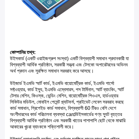
কোম্পানির তথ্য:
উইসকার্ড (একটি ওয়াইজগ্রুপ সংস্থা) একটি বিশ্বব্যাপী সমাধান প্রদানকারী যা
বিশ্বব্যাপী আর্থিক প্রতিষ্ঠান, সরকারী সত্ত্বা এবং টেলকো অপারেটরদের অভিনব
অর্থ প্রদান এবং সুরক্ষিত সমাধান সরবরাহ করে আসছে।
উইজার্ড ইএমভি স্মার্ট কার্ড, ইএমভি বায়োমেট্রিক কার্ড, ইএমভি পার্সো
সফ্টওয়্যার, কার্ড ইস্যু, ইএমভি এম্বেসারস, পস টার্মিনাল, স্মার্ট ব্যাংকিং, স্মার্ট
টেলার মেশিন, কিওস্ক, ভেন্ডিং মেশিন, বায়োমেট্রিক পিওএস, হার্ডওয়্যার
সিকিউর মডিউল, মোবাইল পেমেন্ট প্ল্যাটফর্ম, প্রাইভেট লেবেল সরবরাহ করছে
কার্ড সমাধান, প্রিপেইড কার্ড সমাধান, বিশ্বব্যাপী 60 টিরও বেশি দেশে
অংশীদারদের কার্ড পরিচালনা ব্যবস্থা cardউইসকার্ডের পণ্য স্যুট বৃহত্তর
বিশ্বব্যাপী আর্থিক প্রতিষ্ঠান এবং সরকারী খাতের পাশাপাশি ছোট থেকে মাঝারি
আকারের খুচরা ব্যাংককে শক্তিশালী করে।