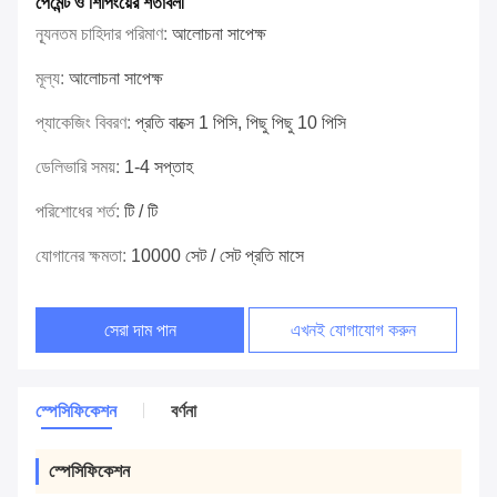
পেমেন্ট ও শিপিংয়ের শর্তাবলী
ন্যূনতম চাহিদার পরিমাণ:
আলোচনা সাপেক্ষ
মূল্য:
আলোচনা সাপেক্ষ
প্যাকেজিং বিবরণ:
প্রতি বাক্সে 1 পিসি, পিছু পিছু 10 পিসি
ডেলিভারি সময়:
1-4 সপ্তাহ
পরিশোধের শর্ত:
টি / টি
যোগানের ক্ষমতা:
10000 সেট / সেট প্রতি মাসে
সেরা দাম পান
এখনই যোগাযোগ করুন
স্পেসিফিকেশন
বর্ণনা
স্পেসিফিকেশন