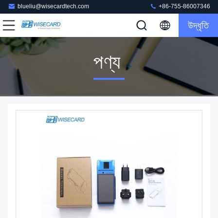
blueliu@wisecardtech.com
+86-755-86007346
উদ্ধৃতি
পণ্য