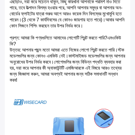
এছাড়াও, দয়া করে সচেতন থাকুন, কিছু কারখানা আপনাকে পরামর্শ নাও দিতে
পারে, তবে উত্পাদন বিলম্ব হওয়ার পরে, আপনি আপনার সমুদ্র বা আপনার অন-
বোর্ডের ফ্লাইটের যাত্রা শুরুর আগে আরও কয়েক দিন বিলম্বের মুখোমুখি হতে
পারেন।(3 থেকে 7 কার্যদিবসের যে কোনও জায়গায় হতে পারে)।আবার আপনি
কোন সিজনে শিপিং করছেন তার উপর নির্ভর করে।
প্রশ্ন: আমরা কি পণ্যগুলিতে আমাদের লোগোটি প্রিন্ট করতে পারি?এমওকিউ
কি?
উত্তর: আপনার পছন্দ মতো আমরা এতে নিজের লোগো প্রিন্ট করতে পারি।স্টক
মডেলগুলির জন্য কোনও এমকিউ নেই।কাস্টমাইজড মডেলগুলির জন্য আপনার
অনুরোধের উপর নির্ভর করবে।লোগোগুলির জন্য বিভিন্ন পদ্ধতি ব্যবহার করা
হয়, দয়া করে আপনার কী অ্যাকাউন্টটি এমজিআরকে এই বিষয়ে আরও তথ্যের
জন্য জিজ্ঞাসা করুন, আমরা অবশ্যই আপনার জন্য সঠিক সমাধানটি সন্ধান
করব!