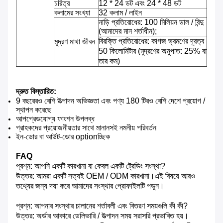
চরিত্র
12 * 24 ডট এবং 24 * 48 ডট
কলামের সংখ্যা
32 কলাম / লাইন
নাড়ি প্রতিরোধের: 100 মিলিয়ন ডাল / বিন্দু
(আমাদের মান শর্তাধীন);
বিরক্তি প্রতিরোধের: কাগজ ভ্রমণের দূরত্ব
মুদ্রণ মাথা জীবন
50 কিলোমিটার (মুদ্রণের অনুপাত: 25% বা
তার কম)
দ্রুত বিস্তারিত:
9 বছরেরও বেশি উত্পাদন অভিজ্ঞতা এবং পণ্য 180 টিরও বেশি দেশে প্রয়োগ /
স্থাপন করেছে
আপগ্রেডযোগ্য ফাংশন উপলব্ধ
গ্রাহকদের প্রয়োজনীয়তার সাথে মানানসই নমনীয় পরিবর্তন
ইন-ডোর বা আউট-ডোর optionচ্ছিক
FAQ
প্রশ্ন: আপনি একটি কারখানা বা কেবল একটি ট্রেডিং সংস্থা?
উত্তর: আমরা একটি সত্যই OEM / ODM কারখানা।এই বিষয়ে আরও
তথ্যের জন্য দয়া করে আমাদের সংস্থার প্রোফাইলটি পড়ুন।
প্রশ্ন: আপনার সংস্থার চালানের শর্তাবলী এবং বিতরণ সময়গুলি কী কী?
উত্তর: অর্ডার আকারে ডেলিভারি / উত্পাদন সময় সরাসরি প্রভাবিত হয়।