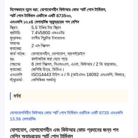
বিশেষভাবে তুলে ধরা:
যোগাযোগহীন কিউআর কোড স্মার্ট পোস টার্মিনাল
,
স্মার্ট পোস টার্মিনাল এমটিকে এমটি 8735৩৩
,
এনএফসি ১৩.৫6 মেগাহার্টজ অ্যান্ড্রয়েড পস মেশিন
স্ক্রিন:
5.5 ইঞ্চির টাচ স্ক্রিন
ব্যাটারি:
7.4V5800 এমএএইচ
মুদ্রাকর:
তাপীয় প্রিন্টার ইনবেডেড
সামনের
2 এম পিক্সেল
ক্যামেরা:
কার্ড পাঠক:
যোগাযোগহীন, যোগাযোগ, ম্যাগস্ট্রাইপ
রঙ:
কাস্টমাইজ করা যেতে পারে
পেছনের
8 মেগা পিক্সেল, সিএমওএস, এএফ, কিউআর / 2 ডি বারকোড,
ক্যামেরা:
জেপিজি চিত্র, ভিডিও।
এনএফসি
ISO14443 টাইপ এ / বি (আইএসও 18092 এনএফসি, মিফারে,
স্ট্যান্ডার্ড:
ফেলিকিকা সমর্থন)
বর্ণনা
যোগাযোগবিহীন কিউআর কোড স্মার্ট পোস টার্মিনাল এমটিকে এমটি 8735 এনএফসি
13.56 মেগাহার্টজ
যোগাযোগ, যোগাযোগহীন এবং কিউআর কোড প্রদানের জন্য পস
মেশিন অ্যান্ড্রয়েড স্মার্ট পোস টার্মিনাল