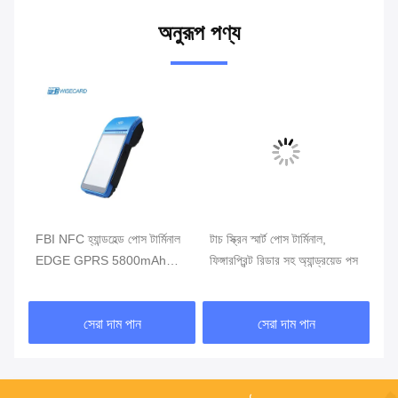
অনুরূপ পণ্য
ার্ট
FBI NFC হ্যান্ডহেল্ড পোস টার্মিনাল
টাচ স্ক্রিন স্মার্ট পোস টার্মিনাল,
খুচর
EDGE GPRS 5800mAh
ফিঙ্গারপ্রিন্ট রিডার সহ অ্যান্ড্রয়েড পস
টার
হ্যান্ডহেল্ড মোবাইল পোস সিস্টেম
সেরা দাম পান
সেরা দাম পান