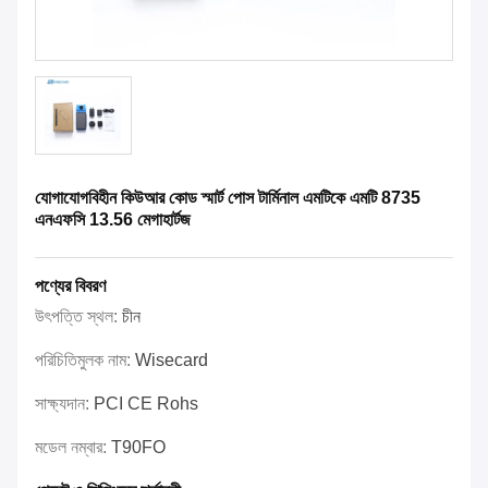
যোগাযোগবিহীন কিউআর কোড স্মার্ট পোস টার্মিনাল এমটিকে এমটি 8735
এনএফসি 13.56 মেগাহার্টজ
পণ্যের বিবরণ
উৎপত্তি স্থল:
চীন
পরিচিতিমুলক নাম:
Wisecard
সাক্ষ্যদান:
PCI CE Rohs
মডেল নম্বার:
T90FO