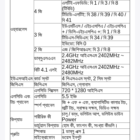
এলটিই-এফডিডি: বি 1 / বি 3 / বি 8
(টিবিডি)
4 জি
টিডিডি-এলটিই: বি 38 / বি 39 / বি 40 /
বি 41
ইউএমটিএস / এইচএসপিএ / এইচএসপিএ
ওয়্যারলেস
+ / ডিসি-এইচএসপিএ +: বি 1 / বি 8
3 জি
টিডিএস-সিডিএম: বি 34 / বি 39
ইভিডো: বিসি 0
2 জি
এজ / জিপিআরএস: বি 3 / বি 8
2.4GHz আইএসএম 2402MHz ~
ডাব্লুএলএএন
2482MHz
2.4GHz আইএসএম 2402MHz ~
বিটি 4.1 এলই
2480MHz
ইউএসআইএম
কার্ড স্লট
4 পিএসএএম স্লট, 2 সিম স্লট
জিপিএস
জিপিএস
জিপিএস, গ্লোনাস
এলসিডি পিক্সেল
720 * 1280 আইপিএস
এলসিডি এবং
এলসিডি
5.5 ইঞ্চি
টাচ প্যানেল
জি + এফ + এফ, ক্যাপাসিটিভ কালার টাচ,
স্পর্শ প্যানেল
মাল্টি টাচ, স্বাক্ষর সক্ষম, ভিডিও সক্ষম
চালু / বন্ধ, ভলিউম আপ, ভলিউম ডাউন
শারীরিক কী
কিপ্যাড
Power
ভার্চুয়াল কিপ্যাড
হোম কী, ফাংশন কী, সংখ্যা কীগুলি।
স্পিকার
1 ডাব্লু এক্স 1
শ্রুতি
মাইক্রোফোন
ভয়েস ইনপুট