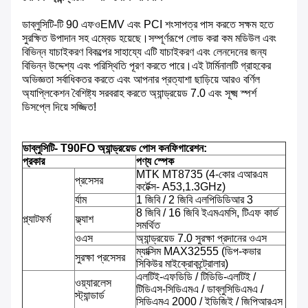
ডাব্লুসিটি-টি 90 এফও
EMV এবং PCI শংসাপত্র পাস করতে সক্ষম হতে
সুরক্ষিত উপাদান সহ এম্বেড হয়েছে।সম্পূর্ণরূপে লোড করা কম মডিউল এবং
বিভিন্ন যাচাইকরণ বিকল্পের সাহায্যে এটি যাচাইকরণ এবং লেনদেনের জন্য
বিভিন্ন উদ্দেশ্য এবং পরিস্থিতি পূরণ করতে পারে।এই টার্মিনালটি গ্রাহকের
অভিজ্ঞতা সর্বাধিকতর করতে এবং আপনার প্রত্যাশা ছাড়িয়ে আরও বর্ণিল
অ্যাপ্লিকেশন বৈশিষ্ট্য সরবরাহ করতে অ্যান্ড্রয়েড 7.0 এবং সূক্ষ্ম স্পর্শ
ডিসপ্লে দিয়ে সজ্জিত!
ডাব্লুসিটি- T90FO অ্যান্ড্রয়েড পোস কনফিগারেশন:
প্রকার
পণ্য স্পেক
MTK MT8735 (4-কোর এআরএম
প্রসেসর
কর্টেক্স- A53,1.3GHz)
র্যাম
1 জিবি / 2 জিবি এলপিডিডিআর 3
8 জিবি / 16 জিবি ইএমএমসি, টিএফ কার্ড
প্ল্যাটফর্ম
ফ্ল্যাশ
সমর্থিত
ওএস
অ্যান্ড্রয়েড 7.0 সুরক্ষা প্রদানের ওএস
ম্যাক্সিম MAX32555 (ডিপ-কভার
সুরক্ষা প্রসেসর
সিকিউর মাইক্রোকন্ট্রোলার)
এলটিই-এফডিডি / টিডিডি-এলটিই /
ওয়্যারলেস
টিডিএস-সিডিএমএ / ডাব্লুসিডিএমএ /
স্ট্যান্ডার্ড
সিডিএমএ 2000 / ইডিজিই / জিপিআরএস