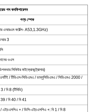
ড্রয়েড পস কনফিগারেশন
পণ্য স্পেক
এআরএম কর্টেক্স- A53,1.3GHz)
ডিআর 3
সি
প্রদানের ওএস
পকভার সিকিউর মাইক্রোকন্ট্রোলার)
এলটিই / টিডিএস-সিডিএমএ / ডাব্লুসিডিএমএ / সিডিএমএ 2000 /
3 / বি 8 (টিবিডি)
 39 / বি 40 / বি 41
 এইচএসপিএ + / ডিসি-এইচএসপিএ +: বি 1 / বি 8