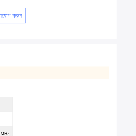
াযোগ করুন
2MHz