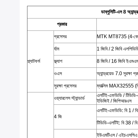
ডাব্লুসিটি-এস 8 অ্যান্
প্রকার
প্রসেসর
MTK MT8735 (4-কোর 
র্যাম
1 জিবি / 2 জিবি এলপিডি
প্ল্যাটফর্ম
ফ্ল্যাশ
8 জিবি / 16 জিবি ইএমএম
ওএস
অ্যান্ড্রয়েড 7.0 সুরক্ষা 
সুরক্ষা প্রসেসর
ম্যাক্সিম MAX32555 (ডি
এলটিই-এফডিডি / টিডিডি-
ওয়্যারলেস স্ট্যান্ডার্ড
ইডিজিই / জিপিআরএস
এলটিই-এফডিডি: বি 1 / বি 
4 জি
টিডিডি-এলটিই: বি 38 / বি
ইউএমটিএস / এইচএসপিএ /