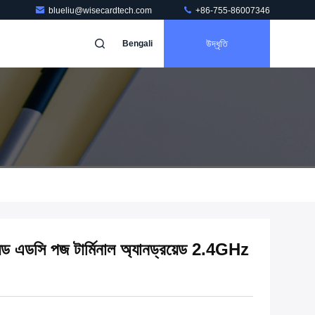
blueliu@wisecardtech.com
+86-755-86007346
উদ্ধৃতি
Bengali
রয়েড এডসি পজ টার্মিনাল অ্যানড্রয়েড 2.4GHz