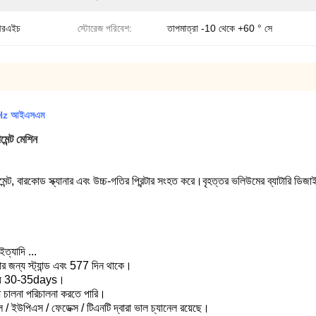
আরএইচ
স্টোরেজ পরিবেশ:
তাপমাত্রা -10 থেকে +60 ° সে
2.4GHz আইএসএম
মেন্ট মেশিন
েন্ট, বারকোড স্ক্যানার এবং উচ্চ-গতির প্রিন্টার সংহত করে।বৃহত্তর ভলিউমের ব্যাটারি ডিজা
ইত্যাদি ...
র জন্য স্ট্যান্ড এবং 577 দিন থাকে।
জন্য 30-35days।
 চালনা পরিচালনা করতে পারি।
 ইউপিএস / ফেডেক্স / টিএনটি দ্বারা ভাল চ্যানেল রয়েছে।