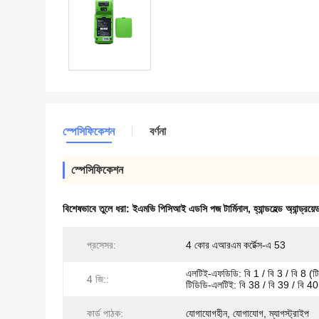
স্পেসিফিকেশন
বর্ণনা
স্পেসিফিকেশন
বিশেষভাবে তুলে ধরা:
ইএমভি পিসিআই এডসি পজ টার্মিনাল
,
হ্যান্ডহেল্ড অ্যান্ড্র
প্রসেসর:
4 কোর এআরএম কর্টেক্স-এ 53
এলটিই-এফডিডি: বি 1 / বি 3 / বি 8 (টি
4 জি::
টিডিডি-এলটিই: বি 38 / বি 39 / বি 40
কার্ড পাঠক:
যোগাযোগহীন, যোগাযোগ, ম্যাগস্ট্রাইপ