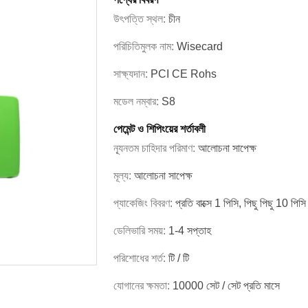
উৎপত্তি স্থল:
চীন
পরিচিতিমুলক নাম:
Wisecard
সাক্ষ্যদান:
PCI CE Rohs
মডেল নম্বার:
S8
পেমেন্ট ও শিপিংয়ের শর্তাবলী
ন্যূনতম চাহিদার পরিমাণ:
আলোচনা সাপেক্ষ
মূল্য:
আলোচনা সাপেক্ষ
প্যাকেজিং বিবরণ:
প্রতি বাক্সে 1 পিসি, পিছু পিছু 10 পিসি
ডেলিভারি সময়:
1-4 সপ্তাহ
পরিশোধের শর্ত:
টি / টি
যোগানের ক্ষমতা:
10000 সেট / সেট প্রতি মাসে