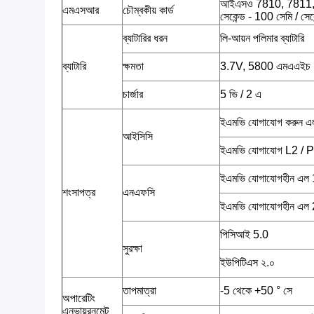
আইএসও 7810, 7811, 7813
এমএসআর
চৌম্বকীয় কার্ড
সেকেন্ড - 100 সেমি / সে
ব্যাটারির ধরন
লি-আয়ন পলিমার ব্যাটারি
ব্যাটারি
ক্ষমতা
3.7V, 5800 এমএএইচ
চার্জার
5 ভি / 2 এ
ইএমভি যোগাযোগ করুন এল
আইসিসি
ইএমভি যোগাযোগ L2 /
ইএমভি যোগাযোগহীন এল 1
শংসাপত্র
এনএফসি
ইএমভি যোগাযোগহীন এল 2
পিসিআই 5.0
সুরক্ষা
ইউপিটিএস ২.০
তাপমাত্রা
-5 থেকে +50 ° সে
অপারেটিং
এনভায়রনমেন্ট