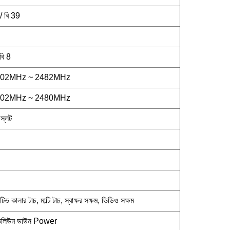
/ বি 39
বি 8
402MHz ~ 2482MHz
402MHz ~ 2480MHz
স্লট
 কালার টাচ, মাল্টি টাচ, স্বাক্ষর সক্ষম, ভিডিও সক্ষম
, ভলিউম ডাউন Power