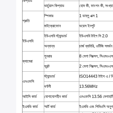
কিপ্যাড
ভার্চুয়াল কিপ্যাড
হোম কী, ফাংশন কী, সংখ্য
স্পিকার
1 ডাব্লু এক্স 1
শ্রুতি
মাইক্রোফোন
ভয়েস ইনপুট
ইউএসবি স্ট্যান্ডার্ড
ইউএসবি টাইপ সি 2.0
ইউএসবি
অন্যান্য
চার্জ ব্যাটারি, ওটিজি সমর্থন
পুনরায়
8 মেগা পিক্সেল, সিএমওএ
ক্যামেরা
ফ্রন্ট
2 মেগা পিক্সেল, সিএমওএস
স্ট্যান্ডার্ড
ISO14443 টাইপ এ / বি
এনএফসি
বর্ণালী
13.56MHz
আইসি কার্ড
যোগাযোগহীন কার্ড
এনএফসি 13.56 মেগাহার্
ইএমভি কার্ড
স্মার্ট কার্ড
ইএমভি এবং পিবিওসি অনু