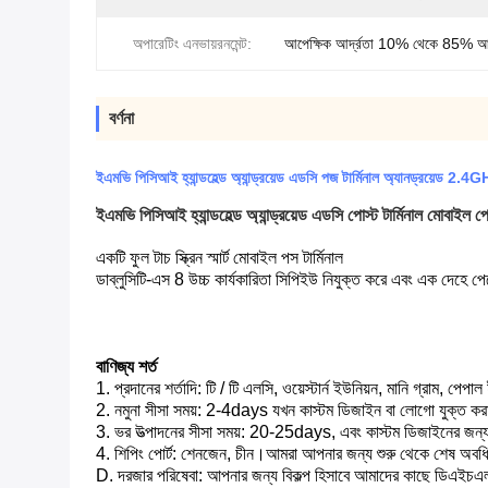
অপারেটিং এনভায়রনমেন্ট:
আপেক্ষিক আর্দ্রতা 10% থেকে 85% 
বর্ণনা
ইএমভি পিসিআই হ্যান্ডহেল্ড অ্যান্ড্রয়েড এডসি পজ টার্মিনাল অ্যানড্রয়েড 
ইএমভি পিসিআই হ্যান্ডহেল্ড অ্যান্ড্রয়েড এডসি পোস্ট টার্মিনাল মোবাইল পে
একটি ফুল টাচ স্ক্রিন স্মার্ট মোবাইল পস টার্মিনাল
ডাব্লুসিটি-এস 8 উচ্চ কার্যকারিতা সিপিইউ নিযুক্ত করে এবং এক দেহে পেম
বাণিজ্য শর্ত
1. প্রদানের শর্তাদি: টি / টি এলসি, ওয়েস্টার্ন ইউনিয়ন, মানি গ্রাম, পেপাল 
2. নমুনা সীসা সময়: 2-4days যখন কাস্টম ডিজাইন বা লোগো যুক্ত করা
3. ভর উত্পাদনের সীসা সময়: 20-25days, এবং কাস্টম ডিজাইনের 
4. শিপিং পোর্ট: শেনজেন, চীন।আমরা আপনার জন্য শুরু থেকে শেষ অবধি
D. দরজার পরিষেবা: আপনার জন্য বিকল্প হিসাবে আমাদের কাছে ডিএইচএল /