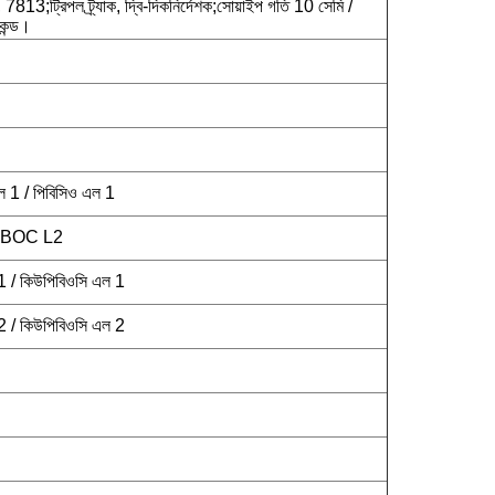
;ট্রিপল ট্র্যাক, দ্বি-দিকনির্দেশক;সোয়াইপ গতি 10 সেমি /
কেন্ড।
 1 / পিবিসিও এল 1
 PBOC L2
 / কিউপিবিওসি এল 1
 / কিউপিবিওসি এল 2