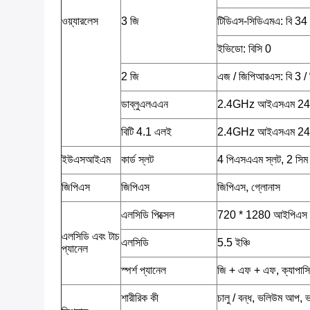
ওয়্যারলেস
3 জি
টিডিএস-সিডিএমএ: বি 34 
ইভিডো: বিসি 0
2 জি
এজ / জিপিআরএস: বি 3 / 
ডাব্লুএলএএন
2.4GHz আইএসএম 2
বিটি 4.1 এলই
2.4GHz আইএসএম 2
ইউএসআইএম
কার্ড স্লট
4 পিএসএএম স্লট, 2 সিম 
জিপিএস
জিপিএস
জিপিএস, গ্লোনাস
এলসিডি পিক্সেল
720 * 1280 আইপিএস
এলসিডি এবং টাচ
এলসিডি
5.5 ইঞ্চি
প্যানেল
স্পর্শ প্যানেল
জি + এফ + এফ, ক্যাপাসিটিভ
শারীরিক কী
চালু / বন্ধ, ভলিউম আপ