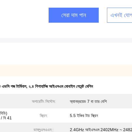
সেরা দাম পান
এখনই যোগ
য়েড এডসি পজ টার্মিনাল
,
২.৪ গিগাহার্টজ আইএসএম মোবাইল পেমেন্ট মেশিন
অপারেটিং সিস্টেম:
অ্যানড্রয়েড 7 বা তার বেশি
বিডি)
স্ক্রিন:
5.5 ইঞ্চির টাচ স্ক্রিন
 / বি 41
ডাব্লুএলএএন::
2.4GHz আইএসএম 2402MHz ~ 248