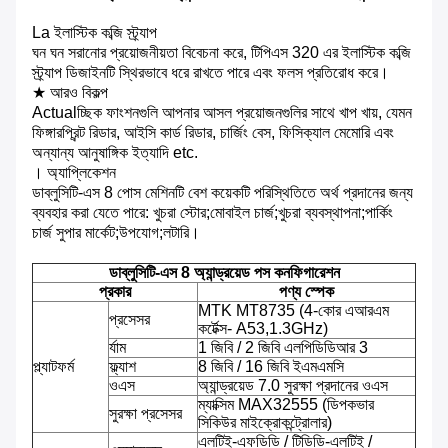
La ইলাস্টিক কব্জি স্ট্র্যাপ
ঘন ঘন সরানোর প্রয়োজনীয়তা বিবেচনা করে, টিপিএস 320 এর ইলাস্টিক কব্জি
স্ট্র্যাপ ডিজাইনটি স্থিরভাবে ধরে রাখতে পারে এবং ফলস প্রতিরোধ করে।
★ আরও বিকল্প
Actualচ্ছিক ফাংশনগুলি আপনার আসল প্রয়োজনগুলির সাথে খাপ খায়, যেমন
ফিঙ্গারপ্রিন্ট রিডার, আইসি কার্ড রিডার, চার্জিং বেস, ফিসিক্যাল মেমোরি এবং
অন্যান্য আনুষাঙ্গিক ইত্যাদি etc.
। অ্যাপ্লিকেশন
ডাব্লুসিটি-এস 8 পোস মেশিনটি বেশ কয়েকটি পরিস্থিতিতে অর্থ প্রদানের জন্য
ব্যবহার করা যেতে পারে: খুচরা স্টোর;মোবাইল চার্জ;খুচরা ব্যবস্থাপনা;পার্কিং
চার্জ সুপার মার্কেট;উপযোগ;লটারি।
ডাব্লুসিটি-এস 8 অ্যান্ড্রয়েড পস কনফিগারেশন
প্রকার
পণ্য স্পেক
MTK MT8735 (4-কোর এআরএম
প্রসেসর
কর্টেক্স- A53,1.3GHz)
র্যাম
1 জিবি / 2 জিবি এলপিডিডিআর 3
প্ল্যাটফর্ম
ফ্ল্যাশ
8 জিবি / 16 জিবি ইএমএমসি
ওএস
অ্যান্ড্রয়েড 7.0 সুরক্ষা প্রদানের ওএস
ম্যাক্সিম MAX32555 (ডিপকভার
সুরক্ষা প্রসেসর
সিকিউর মাইক্রোকন্ট্রোলার)
এলটিই-এফডিডি / টিডিডি-এলটিই /