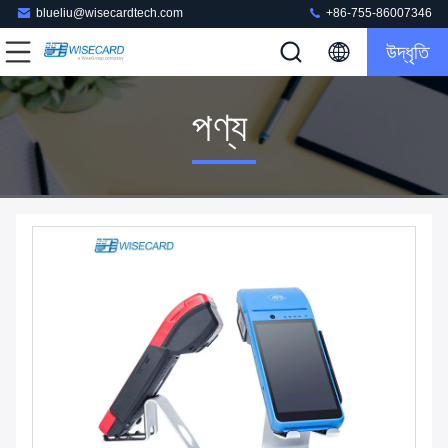
blueliu@wisecardtech.com
+86-755-86007346
উদ্ধৃতি
পণ্য