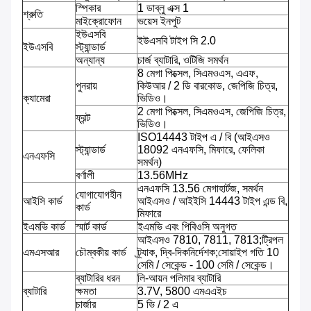
স্পিকার
1 ডাব্লু এক্স 1
শ্রুতি
মাইক্রোফোন
ভয়েস ইনপুট
ইউএসবি
ইউএসবি টাইপ সি 2.0
ইউএসবি
স্ট্যান্ডার্ড
অন্যান্য
চার্জ ব্যাটারি, ওটিজি সমর্থন
8 মেগা পিক্সেল, সিএমওএস, এএফ,
পুনরায়
কিউআর / 2 ডি বারকোড, জেপিজি চিত্র,
ক্যামেরা
ভিডিও।
2 মেগা পিক্সেল, সিএমওএস, জেপিজি চিত্র,
ফ্রন্ট
ভিডিও।
ISO14443 টাইপ এ / বি (আইএসও
স্ট্যান্ডার্ড
18092 এনএফসি, মিফারে, ফেলিকা
এনএফসি
সমর্থন)
বর্ণালী
13.56MHz
এনএফসি 13.56 মেগাহার্টজ, সমর্থন
যোগাযোগহীন
আইসি কার্ড
আইএসও / আইইসি 14443 টাইপ এন্ড বি,
কার্ড
মিফারে
ইএমভি কার্ড
স্মার্ট কার্ড
ইএমভি এবং পিবিওসি অনুগত
আইএসও 7810, 7811, 7813;ট্রিপল
এমএসআর
চৌম্বকীয় কার্ড
ট্র্যাক, দ্বি-দিকনির্দেশক;সোয়াইপ গতি 10
সেমি / সেকেন্ড - 100 সেমি / সেকেন্ড।
ব্যাটারির ধরন
লি-আয়ন পলিমার ব্যাটারি
ব্যাটারি
ক্ষমতা
3.7V, 5800 এমএএইচ
চার্জার
5 ভি / 2 এ