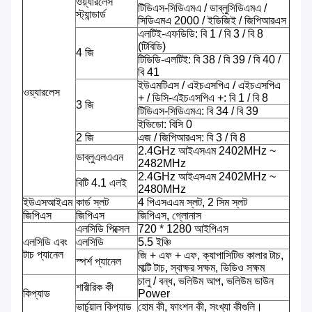
ওয়্যারলেস
টিডিএস-সিডিএমএ / ডাব্লুসিডিএমএ /
স্ট্যান্ডার্ড
সিডিএমএ 2000 / ইডিজিই / জিপিআরএস
এলটিই-এফডিডি: বি 1 / বি 3 / বি 8
(টিবিডি)
4 জি
টিডিডি-এলটিই: বি 38 / বি 39 / বি 40 /
বি 41
ইউএমটিএস / এইচএসপিএ / এইচএসপিএ
ওয়্যারলেস
+ / ডিসি-এইচএসপিএ +: বি 1 / বি 8
3 জি
টিডিএস-সিডিএমএ: বি 34 / বি 39
ইভিডো: বিসি 0
2 জি
এজ / জিপিআরএস: বি 3 / বি 8
2.4GHz আইএসএম 2402MHz ~
ডাব্লুএলএএন
2482MHz
2.4GHz আইএসএম 2402MHz ~
বিটি 4.1 এলই
2480MHz
ইউএসআইএম
কার্ড স্লট
4 পিএসএএম স্লট, 2 সিম স্লট
জিপিএস
জিপিএস
জিপিএস, গ্লোনাস
এলসিডি পিক্সেল
720 * 1280 আইপিএস
এলসিডি এবং
এলসিডি
5.5 ইঞ্চি
টাচ প্যানেল
জি + এফ + এফ, ক্যাপাসিটিভ কালার টাচ,
স্পর্শ প্যানেল
মাল্টি টাচ, স্বাক্ষর সক্ষম, ভিডিও সক্ষম
চালু / বন্ধ, ভলিউম আপ, ভলিউম ডাউন
শারীরিক কী
কিপ্যাড
Power
ভার্চুয়াল কিপ্যাড
হোম কী, ফাংশন কী, সংখ্যা কীগুলি।