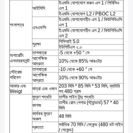
ইএমভি যোগাযোগ করুন এল 1 / পিবিসিও
আইসিসি
এল 1
ইএমভি যোগাযোগ L2 / PBOC L2
ইএমভি যোগাযোগহীন এল 1 / কিউপিবিওসি
শংসাপত্র
এল 1
এনএফসি
ইএমভি যোগাযোগহীন এল 2 / কিউপিবিওসি
এল 2
পিসিআই 5.0
সুরক্ষা
ইউপিটিএস ২.০
তাপমাত্রা
-5 থেকে +50 ° সে
অপারেটিং
আপেক্ষিক
এনভায়রনমেন্ট
10% থেকে 85% আরএইচ
আদ্রতা
তাপমাত্রা
-10 থেকে +60 ° সে
স্টোরেজ
আপেক্ষিক
পরিবেশ
10% থেকে 90% আরএইচ
আদ্রতা
আকার এবং
203 মিমি * 85 মিমি * 53 মিমি, ব্যাটারি
মাত্রা এবং ওজন
Weigt
সহ 480 গ্রাম
মুদ্রণ পদ্ধতি
তাপীয় লাইন বিন্দু পদ্ধতি
তাপীয় রোল পেপার (স্ট্যান্ডার্ড) 57 * 40
কাগজ
মিমি
কার্যকর মুদ্রণ
48 মিমি
অঞ্চল
সর্বাধিক 70 মিমি / সেকেন্ড (480 ডট লাইন
দ্রুততা
/ সেকেন্ড)