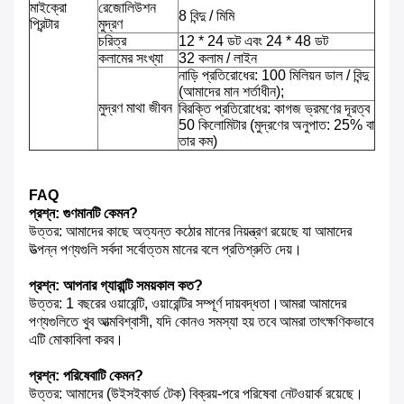
মাইক্রো
রেজোলিউশন
8 বিন্দু / মিমি
প্রিন্টার
মুদ্রণ
চরিত্র
12 * 24 ডট এবং 24 * 48 ডট
কলামের সংখ্যা
32 কলাম / লাইন
নাড়ি প্রতিরোধের: 100 মিলিয়ন ডাল / বিন্দু
(আমাদের মান শর্তাধীন);
মুদ্রণ মাথা জীবন
বিরক্তি প্রতিরোধের: কাগজ ভ্রমণের দূরত্ব
50 কিলোমিটার (মুদ্রণের অনুপাত: 25% বা
তার কম)
FAQ
প্রশ্ন: গুণমানটি কেমন?
উত্তর: আমাদের কাছে অত্যন্ত কঠোর মানের নিয়ন্ত্রণ রয়েছে যা আমাদের
উত্পন্ন পণ্যগুলি সর্বদা সর্বোত্তম মানের বলে প্রতিশ্রুতি দেয়।
প্রশ্ন: আপনার গ্যারান্টি সময়কাল কত?
উত্তর: 1 বছরের ওয়ারেন্টি, ওয়ারেন্টির সম্পূর্ণ দায়বদ্ধতা।আমরা আমাদের
পণ্যগুলিতে খুব আত্মবিশ্বাসী, যদি কোনও সমস্যা হয় তবে আমরা তাৎক্ষণিকভাবে
এটি মোকাবিলা করব।
প্রশ্ন: পরিষেবাটি কেমন?
উত্তর: আমাদের (উইসইকার্ড টেক) বিক্রয়-পরে পরিষেবা নেটওয়ার্ক রয়েছে।