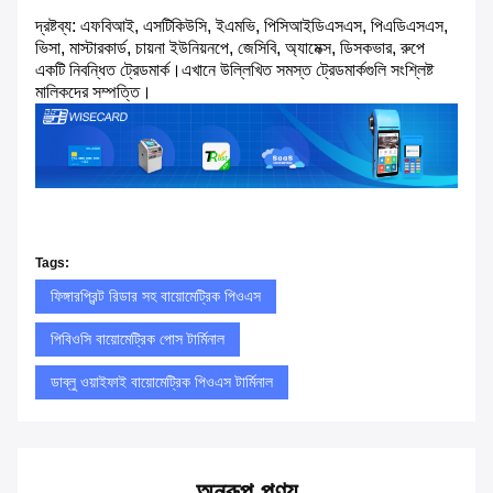
দ্রষ্টব্য: এফবিআই, এসটিকিউসি, ইএমভি, পিসিআইডিএসএস, পিএডিএসএস,
ভিসা, মাস্টারকার্ড, চায়না ইউনিয়নপে, জেসিবি, অ্যামেক্স, ডিসকভার, রুপে
একটি নিবন্ধিত ট্রেডমার্ক।এখানে উল্লিখিত সমস্ত ট্রেডমার্কগুলি সংশ্লিষ্ট
মালিকদের সম্পত্তি।
Tags:
ফিঙ্গারপ্রিন্ট রিডার সহ বায়োমেট্রিক পিওএস
পিবিওসি বায়োমেট্রিক পোস টার্মিনাল
ডাব্লু ওয়াইফাই বায়োমেট্রিক পিওএস টার্মিনাল
অনুরূপ পণ্য