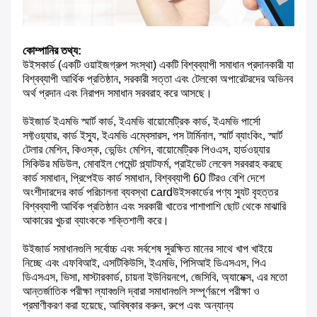
কোম্পানির তথ্য:
উইসকার্ড (একটি ওয়াইজগ্রুপ সংস্থা) একটি বিশ্বব্যাপী সমাধান প্রদানকারী যা
বিশ্বব্যাপী আর্থিক প্রতিষ্ঠান, সরকারী সত্তা এবং টেলকো অপারেটরদের অভিনব
অর্থ প্রদান এবং নিরাপদ সমাধান সরবরাহ করে আসছে।
উইজার্ড ইএমভি স্মার্ট কার্ড, ইএমভি বায়োমেট্রিক কার্ড, ইএমভি পার্সো
সফ্টওয়্যার, কার্ড ইস্যু, ইএমভি এম্বেসারস, পস টার্মিনাল, স্মার্ট ব্যাংকিং, স্মার্ট
টেলার মেশিন, কিওস্ক, ভেন্ডিং মেশিন, বায়োমেট্রিক পিওএস, হার্ডওয়্যার
সিকিউর মডিউল, মোবাইল পেমেন্ট প্ল্যাটফর্ম, প্রাইভেট লেবেল সরবরাহ করছে
কার্ড সমাধান, প্রিপেইড কার্ড সমাধান, বিশ্বব্যাপী 60 টিরও বেশি দেশে
অংশীদারদের কার্ড পরিচালনা ব্যবস্থা cardউইসকার্ডের পণ্য স্যুট বৃহত্তর
বিশ্বব্যাপী আর্থিক প্রতিষ্ঠান এবং সরকারী খাতের পাশাপাশি ছোট থেকে মাঝারি
আকারের খুচরা ব্যাংককে শক্তিশালী করে।
উইজার্ড সমাধানগুলি সর্বোচ্চ এবং সর্বশেষ সুরক্ষিত মানের সাথে খাপ খাইয়ে
নিচ্ছে এবং এফবিআই, এসটিকিউসি, ইএমভি, পিসিআই ডিএসএস, পিএ
ডিএসএস, ভিসা, মাস্টারকার্ড, চায়না ইউনিয়নপে, জেসিবি, অ্যামেক্স, এর মতো
আন্তর্জাতিক পরীক্ষা ল্যাবগুলি দ্বারা সমাধানগুলি সম্পূর্ণরূপে পরীক্ষা ও
প্রমাণীকরণ করা হয়েছে, আবিষ্কার করুন, রুপে এবং অন্যান্য