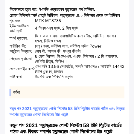
বিশেষভাবে তুলে ধরা:
ইএমভি ওয়্যারলেস হ্যান্ডহেল্ড পস টার্মিনাল
,
রোহস পিসিআই স্মার্ট পেমেন্ট টার্মিনাল
,
অ্যান্ড্রয়েড .0.০ কিউআর কোড পস টার্মিনাল
প্রসেসর:
MTK MT8735
ইউএসআইএম
4 পিএসএএম স্লট, 2 সিম স্লট
কার্ড স্লট:
জি + এফ + এফ, ক্যাপাসিটিভ কালার টাচ, মাল্টি টাচ, স্বাক্ষর
স্পর্শ প্যানেল:
সক্ষম, ভিডিও সক্ষম
শারীরিক কী:
চালু / বন্ধ, ভলিউম আপ, ভলিউম ডাউন Power
ভার্চুয়াল কিপ্যাড:
হোম কী, ফাংশন কী, সংখ্যা কীগুলি
8 মেগা পিক্সেল, সিএমওএস, এএফ, কিউআর / 2 ডি বারকোড,
পেছনের ক্যামেরা:
জেপিজি চিত্র, ভিডিও।
এনএফসি 13.56 মেগাহার্টজ, সমর্থন আইএসও / আইইসি 14443
যোগাযোগহীন কার্ড:
টাইপ এন্ড বি, মিফারে
স্মার্ট কার্ড:
ইএমভি এবং পিবিওসি অনুগত
বর্ণনা
নতুন পস 2021 অ্যান্ড্রয়েড পোস্ট সিস্টেম 58 মিমি প্রিন্টার কার্ডের পাঠক এবং বিক্রয়
স্পর্শের হ্যান্ডহেল্ড পোস্ট সিস্টেমের টাচ পয়েন্ট
নতুন পস 2021 অ্যান্ড্রয়েড পোস্ট সিস্টেম 58 মিমি প্রিন্টার কার্ডের
পাঠক এবং বিক্রয় স্পর্শের হ্যান্ডহেল্ড পোস্ট সিস্টেমের টাচ পয়েন্ট