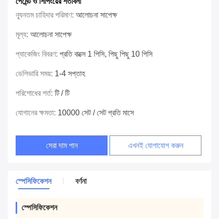
পেমেন্ট ও শিপিংয়ের শর্তাবলী
ন্যূনতম চাহিদার পরিমাণ:
আলোচনা সাপেক্ষ
মূল্য:
আলোচনা সাপেক্ষ
প্যাকেজিং বিবরণ:
প্রতি বাক্সে 1 পিসি, পিছু পিছু 10 পিসি
ডেলিভারি সময়:
1-4 সপ্তাহ
পরিশোধের শর্ত:
টি / টি
যোগানের ক্ষমতা:
10000 সেট / সেট প্রতি মাসে
সেরা দাম পান
এখনই যোগাযোগ করুন
স্পেসিফিকেশন
বর্ণনা
স্পেসিফিকেশন