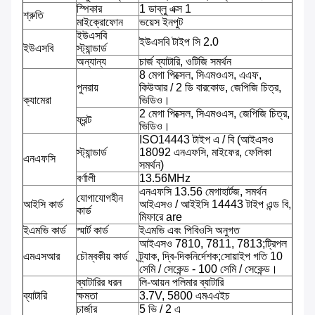
স্পিকার
1 ডাব্লু এক্স 1
শ্রুতি
মাইক্রোফোন
ভয়েস ইনপুট
ইউএসবি
ইউএসবি টাইপ সি 2.0
ইউএসবি
স্ট্যান্ডার্ড
অন্যান্য
চার্জ ব্যাটারি, ওটিজি সমর্থন
8 মেগা পিক্সেল, সিএমওএস, এএফ,
পুনরায়
কিউআর / 2 ডি বারকোড, জেপিজি চিত্র,
ক্যামেরা
ভিডিও।
2 মেগা পিক্সেল, সিএমওএস, জেপিজি চিত্র,
ফ্রন্ট
ভিডিও।
ISO14443 টাইপ এ / বি (আইএসও
স্ট্যান্ডার্ড
18092 এনএফসি, মাইফের, ফেলিকা
এনএফসি
সমর্থন)
বর্ণালী
13.56MHz
এনএফসি 13.56 মেগাহার্টজ, সমর্থন
যোগাযোগহীন
আইসি কার্ড
আইএসও / আইইসি 14443 টাইপ এন্ড বি,
কার্ড
মিফারে are
ইএমভি কার্ড
স্মার্ট কার্ড
ইএমভি এবং পিবিওসি অনুগত
আইএসও 7810, 7811, 7813;ট্রিপল
এমএসআর
চৌম্বকীয় কার্ড
ট্র্যাক, দ্বি-দিকনির্দেশক;সোয়াইপ গতি 10
সেমি / সেকেন্ড - 100 সেমি / সেকেন্ড।
ব্যাটারির ধরন
লি-আয়ন পলিমার ব্যাটারি
ব্যাটারি
ক্ষমতা
3.7V, 5800 এমএএইচ
চার্জার
5 ভি / 2 এ