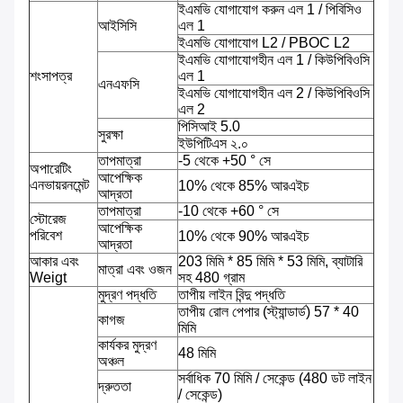
ইএমভি যোগাযোগ করুন এল 1 / পিবিসিও
আইসিসি
এল 1
ইএমভি যোগাযোগ L2 / PBOC L2
ইএমভি যোগাযোগহীন এল 1 / কিউপিবিওসি
শংসাপত্র
এল 1
এনএফসি
ইএমভি যোগাযোগহীন এল 2 / কিউপিবিওসি
এল 2
পিসিআই 5.0
সুরক্ষা
ইউপিটিএস ২.০
তাপমাত্রা
-5 থেকে +50 ° সে
অপারেটিং
আপেক্ষিক
এনভায়রনমেন্ট
10% থেকে 85% আরএইচ
আদ্রতা
তাপমাত্রা
-10 থেকে +60 ° সে
স্টোরেজ
আপেক্ষিক
পরিবেশ
10% থেকে 90% আরএইচ
আদ্রতা
আকার এবং
203 মিমি * 85 মিমি * 53 মিমি, ব্যাটারি
মাত্রা এবং ওজন
Weigt
সহ 480 গ্রাম
মুদ্রণ পদ্ধতি
তাপীয় লাইন বিন্দু পদ্ধতি
তাপীয় রোল পেপার (স্ট্যান্ডার্ড) 57 * 40
কাগজ
মিমি
কার্যকর মুদ্রণ
48 মিমি
অঞ্চল
সর্বাধিক 70 মিমি / সেকেন্ড (480 ডট লাইন
দ্রুততা
/ সেকেন্ড)