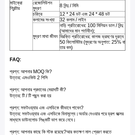
মাইক্রো
রেজোলিউশন
8 বিন্দু / মিমি
প্রিন্টার
মুদ্রণ
চরিত্র
12 * 24 ডট এবং 24 * 48 ডট
কলামের সংখ্যা
32 কলাম / লাইন
নাড়ি প্রতিরোধের: 100 মিলিয়ন ডাল / বিন্দু
(আমাদের মান শর্তাধীন);
মুদ্রণ মাথা জীবন
বিরক্তি প্রতিরোধের: কাগজ ভ্রমণের দূরত্ব
50 কিলোমিটার (মুদ্রণের অনুপাত: 25% বা
তার কম)
FAQ:
প্রশ্ন: আপনার MOQ কি?
উত্তর: এমওকিউ 2 পিসি
প্রশ্ন: আপনার প্রদানের মেয়াদটি কী?
উত্তর: টি / টি পছন্দ করা হয়
প্রশ্ন: সফটওয়্যার এবং এসডিকে কীভাবে পাবেন?
উত্তর: সফটওয়্যার এবং এসডিকে বিনামূল্যে।অর্ডার দেওয়ার পরে ড্রপ বক্সের
মাধ্যমে ডাউনলোড লিঙ্কটি ভাগ করে নেবে।
প্রশ্ন: আপনার কাছে কি স্টক রয়েছে?আর কতক্ষণ মাল প্রেরণ করতে