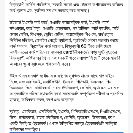
বিশ্বব্যাপী আর্থিক প্রতিষ্ঠান, সরকারী সত্তা এবং টেলকো অপারেটরদের অভিনব
অর্থ প্রদান এবং সুরক্ষিত সমাধান সরবরাহ করে আসছে।
উইজার্ড ইএমভি স্মার্ট কার্ড, ইএমভি বায়োমেট্রিক কার্ড, ইএমভি পার্সো
সফ্টওয়্যার, কার্ড ইস্যু, ইএমভি এম্বেসারস, পস টার্মিনাল, স্মার্ট ব্যাংকিং, স্মার্ট
টেলার মেশিন, কিওস্ক, ভেন্ডিং মেশিন, বায়োমেট্রিক পিওএস, হার্ডওয়্যার
সিকিউর মডিউল, মোবাইল পেমেন্ট প্ল্যাটফর্ম, প্রাইভেট লেবেল সরবরাহ করছে
কার্ড সমাধান, প্রিপেইড কার্ড সমাধান, বিশ্বব্যাপী 60 টিরও বেশি দেশে
অংশীদারদের কার্ড পরিচালনা ব্যবস্থা cardউইসকার্ডের পণ্য স্যুট বৃহত্তর
বিশ্বব্যাপী আর্থিক প্রতিষ্ঠান এবং সরকারী খাতের পাশাপাশি ছোট থেকে মাঝারি
আকারের খুচরা ব্যাংককে শক্তিশালী করে।
উইজার্ড সমাধানগুলি সর্বোচ্চ এবং সর্বশেষ সুরক্ষিত মানের সাথে খাপ খাইয়ে
নিচ্ছে এবং এফবিআই, এসটিকিউসি, ইএমভি, পিসিআই ডিএসএস, পিএ
ডিএসএস, ভিসা, মাস্টারকার্ড, চায়না ইউনিয়নপে, জেসিবি, অ্যামেক্স, এর মতো
আন্তর্জাতিক পরীক্ষা ল্যাবগুলি দ্বারা সমাধানগুলি সম্পূর্ণরূপে পরীক্ষা ও প্রমাণিত
হয়েছে, আবিষ্কার করুন, রুপে এবং অন্যান্য
দ্রষ্টব্য: এফবিআই, এসটিকিউসি, ইএমভি, পিসিআইডিএসএস, পিএডিএসএস,
ভিসা, মাস্টারকার্ড, চায়না ইউনিয়নপে, জেসিবি, অ্যামেক্স, ডিসকভার, রুপে
একটি নিবন্ধিত ট্রেডমার্ক।এখানে উল্লিখিত সমস্ত ট্রেডমার্কগুলি সংশ্লিষ্ট
মালিকদের সম্পত্তি।