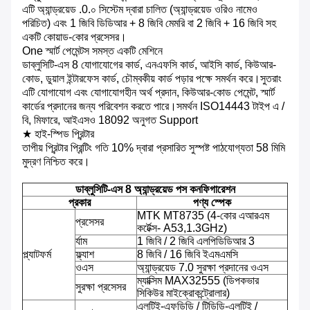
এটি অ্যান্ড্রয়েড .0.০ সিস্টেম দ্বারা চালিত (অ্যান্ড্রয়েড ওরিও নামেও
পরিচিত) এবং 1 জিবি ডিডিআর + 8 জিবি মেমরি বা 2 জিবি + 16 জিবি সহ
একটি কোয়াড-কোর প্রসেসর।
One স্মার্ট পেমেন্টস সমস্ত একটি মেশিনে
ডাব্লুসিটি-এস 8 যোগাযোগের কার্ড, এনএফসি কার্ড, আইসি কার্ড, কিউআর-
কোড, ডুয়াল ইন্টারফেস কার্ড, চৌম্বকীয় কার্ড পড়ার পক্ষে সমর্থন করে।সুতরাং
এটি যোগাযোগ এবং যোগাযোগহীন অর্থ প্রদান, কিউআর-কোড পেমেন্ট, স্মার্ট
কার্ডের প্রদানের জন্য পরিবেশন করতে পারে।সমর্থন ISO14443 টাইপ এ /
বি, মিফারে, আইএসও 18092 অনুগত Support
★ হাই-স্পিড প্রিন্টার
তাপীয় প্রিন্টার প্রিন্টিং গতি 10% দ্বারা প্রসারিত সুস্পষ্ট পাঠযোগ্যতা 58 মিমি
মুদ্রণ নিশ্চিত করে।
ডাব্লুসিটি-এস 8 অ্যান্ড্রয়েড পস কনফিগারেশন
প্রকার
পণ্য স্পেক
MTK MT8735 (4-কোর এআরএম
প্রসেসর
কর্টেক্স- A53,1.3GHz)
র্যাম
1 জিবি / 2 জিবি এলপিডিডিআর 3
প্ল্যাটফর্ম
ফ্ল্যাশ
8 জিবি / 16 জিবি ইএমএমসি
ওএস
অ্যান্ড্রয়েড 7.0 সুরক্ষা প্রদানের ওএস
ম্যাক্সিম MAX32555 (ডিপকভার
সুরক্ষা প্রসেসর
সিকিউর মাইক্রোকন্ট্রোলার)
এলটিই-এফডিডি / টিডিডি-এলটিই /