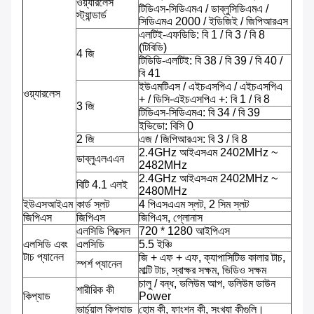
ওয়্যারলেস
টিডিএস-সিডিএমএ / ডাব্লুসিডিএমএ /
স্ট্যান্ডার্ড
সিডিএমএ 2000 / ইডিজিই / জিপিআরএস
এলটিই-এফডিডি: বি 1 / বি 3 / বি 8
(টিবিডি)
4 জি
টিডিডি-এলটিই: বি 38 / বি 39 / বি 40 /
বি 41
ইউএমটিএস / এইচএসপিএ / এইচএসপিএ
ওয়্যারলেস
+ / ডিসি-এইচএসপিএ +: বি 1 / বি 8
3 জি
টিডিএস-সিডিএমএ: বি 34 / বি 39
ইভিডো: বিসি 0
2 জি
এজ / জিপিআরএস: বি 3 / বি 8
2.4GHz আইএসএম 2402MHz ~
ডাব্লুএলএএন
2482MHz
2.4GHz আইএসএম 2402MHz ~
বিটি 4.1 এলই
2480MHz
ইউএসআইএম
কার্ড স্লট
4 পিএসএএম স্লট, 2 সিম স্লট
জিপিএস
জিপিএস
জিপিএস, গ্লোনাস
এলসিডি পিক্সেল
720 * 1280 আইপিএস
এলসিডি এবং
এলসিডি
5.5 ইঞ্চি
টাচ প্যানেল
জি + এফ + এফ, ক্যাপাসিটিভ কালার টাচ,
স্পর্শ প্যানেল
মাল্টি টাচ, স্বাক্ষর সক্ষম, ভিডিও সক্ষম
চালু / বন্ধ, ভলিউম আপ, ভলিউম ডাউন
শারীরিক কী
কিপ্যাড
Power
ভার্চুয়াল কিপ্যাড
হোম কী, ফাংশন কী, সংখ্যা কীগুলি।