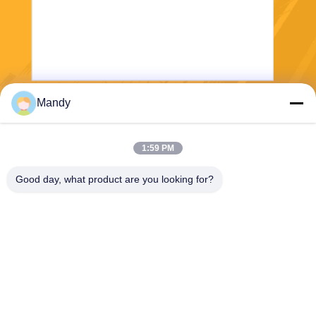
Mandy
পাঠান
1:59 PM
Good day, what product are you looking for?
Wisecard Technology Co., Ltd.
blueliu@wisecardtech.com
+86-755-86007346
বি 1303, চুয়াঙ্গি টেকনোলজি বিল্ডিং,
গাওক্সিন সি 1 ম অ্যাভে, নানশন, শেন