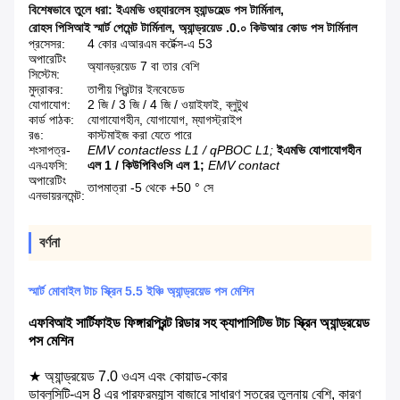
বিশেষভাবে তুলে ধরা:
ইএমভি ওয়্যারলেস হ্যান্ডহেল্ড পস টার্মিনাল
,
রোহস পিসিআই স্মার্ট পেমেন্ট টার্মিনাল
,
অ্যান্ড্রয়েড .0.০ কিউআর কোড পস টার্মিনাল
প্রসেসর:
4 কোর এআরএম কর্টেক্স-এ 53
অপারেটিং
অ্যানড্রয়েড 7 বা তার বেশি
সিস্টেম:
মুদ্রাকর:
তাপীয় প্রিন্টার ইনবেডেড
যোগাযোগ:
2 জি / 3 জি / 4 জি / ওয়াইফাই, ব্লুটুথ
কার্ড পাঠক:
যোগাযোগহীন, যোগাযোগ, ম্যাগস্ট্রাইপ
রঙ:
কাস্টমাইজ করা যেতে পারে
শংসাপত্র-
EMV contactless L1 / qPBOC L1;
ইএমভি যোগাযোগহীন
এনএফসি:
এল 1 / কিউপিবিওসি এল 1;
EMV contact
অপারেটিং
তাপমাত্রা -5 থেকে +50 ° সে
এনভায়রনমেন্ট:
বর্ণনা
স্মার্ট মোবাইল টাচ স্ক্রিন 5.5 ইঞ্চি অ্যান্ড্রয়েড পস মেশিন
এফবিআই সার্টিফাইড ফিঙ্গারপ্রিন্ট রিডার সহ ক্যাপাসিটিভ টাচ স্ক্রিন অ্যান্ড্রয়েড
পস মেশিন
★ অ্যান্ড্রয়েড 7.0 ওএস এবং কোয়াড-কোর
ডাব্লুসিটি-এস 8 এর পারফরম্যান্স বাজারে সাধারণ স্তরের তুলনায় বেশি, কারণ