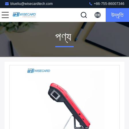
blueliu@wisecardtech.com
+86-755-86007346
উদ্ধৃতি
পণ্য