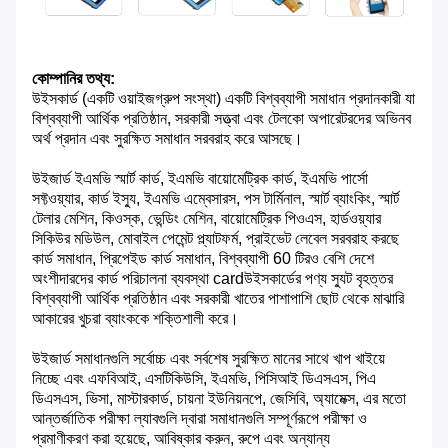
কোম্পানির তথ্য:
উইসকার্ড (একটি ওয়াইজগ্রুপ সংস্থা) একটি বিশ্বব্যাপী সমাধান প্রদানকারী যা
বিশ্বব্যাপী আর্থিক প্রতিষ্ঠান, সরকারী সত্ত্বা এবং টেলকো অপারেটরদের অভিনব
অর্থ প্রদান এবং সুরক্ষিত সমাধান সরবরাহ করে আসছে।
উইজার্ড ইএমভি স্মার্ট কার্ড, ইএমভি বায়োমেট্রিক কার্ড, ইএমভি পার্সো
সফ্টওয়্যার, কার্ড ইস্যু, ইএমভি এম্বেসারস, পস টার্মিনাল, স্মার্ট ব্যাংকিং, স্মার্ট
টেলার মেশিন, কিওস্ক, ভেন্ডিং মেশিন, বায়োমেট্রিক পিওএস, হার্ডওয়্যার
সিকিউর মডিউল, মোবাইল পেমেন্ট প্ল্যাটফর্ম, প্রাইভেট লেবেল সরবরাহ করছে
কার্ড সমাধান, প্রিপেইড কার্ড সমাধান, বিশ্বব্যাপী 60 টিরও বেশি দেশে
অংশীদারদের কার্ড পরিচালনা ব্যবস্থা cardউইসকার্ডের পণ্য স্যুট বৃহত্তর
বিশ্বব্যাপী আর্থিক প্রতিষ্ঠান এবং সরকারী খাতের পাশাপাশি ছোট থেকে মাঝারি
আকারের খুচরা ব্যাংককে শক্তিশালী করে।
উইজার্ড সমাধানগুলি সর্বোচ্চ এবং সর্বশেষ সুরক্ষিত মানের সাথে খাপ খাইয়ে
নিচ্ছে এবং এফবিআই, এসটিকিউসি, ইএমভি, পিসিআই ডিএসএস, পিএ
ডিএসএস, ভিসা, মাস্টারকার্ড, চায়না ইউনিয়নপে, জেসিবি, অ্যামেক্স, এর মতো
আন্তর্জাতিক পরীক্ষা ল্যাবগুলি দ্বারা সমাধানগুলি সম্পূর্ণরূপে পরীক্ষা ও
প্রমাণীকরণ করা হয়েছে, আবিষ্কার করুন, রুপে এবং অন্যান্য