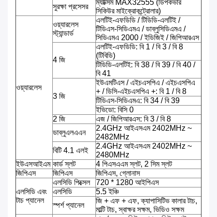
ম্যাক্সিম MAX32555 (ডিপকভার
সুরক্ষা প্রসেসর
সিকিউর মাইক্রোকন্ট্রোলার)
এলটিই-এফডিডি / টিডিডি-এলটিই /
ওয়্যারলেস
টিডিএস-সিডিএমএ / ডাব্লুসিডিএমএ /
স্ট্যান্ডার্ড
সিডিএমএ 2000 / ইডিজিই / জিপিআরএস
এলটিই-এফডিডি: বি 1 / বি 3 / বি 8
(টিবিডি)
4 জি
টিডিডি-এলটিই: বি 38 / বি 39 / বি 40 /
বি 41
ইউএমটিএস / এইচএসপিএ / এইচএসপিএ
ওয়্যারলেস
+ / ডিসি-এইচএসপিএ +: বি 1 / বি 8
3 জি
টিডিএস-সিডিএমএ: বি 34 / বি 39
ইভিডো: বিসি 0
2 জি
এজ / জিপিআরএস: বি 3 / বি 8
2.4GHz আইএসএম 2402MHz ~
ডাব্লুএলএএন
2482MHz
2.4GHz আইএসএম 2402MHz ~
বিটি 4.1 এলই
2480MHz
ইউএসআইএম
কার্ড স্লট
4 পিএসএএম স্লট, 2 সিম স্লট
জিপিএস
জিপিএস
জিপিএস, গ্লোনাস
এলসিডি পিক্সেল
720 * 1280 আইপিএস
এলসিডি এবং
এলসিডি
5.5 ইঞ্চি
টাচ প্যানেল
জি + এফ + এফ, ক্যাপাসিটিভ কালার টাচ,
স্পর্শ প্যানেল
মাল্টি টাচ, স্বাক্ষর সক্ষম, ভিডিও সক্ষম