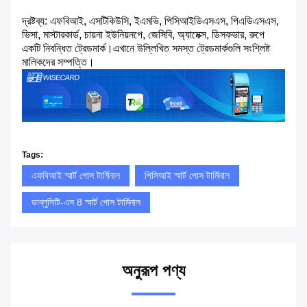
দ্রষ্টব্য: এফবিআই, এসটিকিউসি, ইএমভি, পিসিআইডিএসএস, পিএডিএসএস,
ভিসা, মাস্টারকার্ড, চায়না ইউনিয়নপে, জেসিবি, অ্যামেক্স, ডিসকভার, রুপে
একটি নিবন্ধিত ট্রেডমার্ক।এখানে উল্লিখিত সমস্ত ট্রেডমার্কগুলি সংশ্লিষ্ট
মালিকদের সম্পত্তি।
Tags:
এফবিআই স্মার্ট পোস টার্মিনাল
পিসিআই স্মার্ট পোস টার্মিনাল
ডাব্লুসিটি-এস 8 স্মার্ট পোস টার্মিনাল
অনুরূপ পণ্য