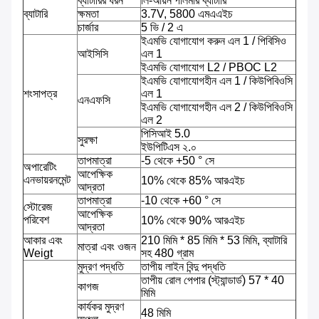
ব্যাটারির ধরন
লি-আয়ন পলিমার ব্যাটারি
ব্যাটারি
ক্ষমতা
3.7V, 5800 এমএএইচ
চার্জার
5 ভি / 2 এ
ইএমভি যোগাযোগ করুন এল 1 / পিবিসিও
আইসিসি
এল 1
ইএমভি যোগাযোগ L2 / PBOC L2
ইএমভি যোগাযোগহীন এল 1 / কিউপিবিওসি
শংসাপত্র
এল 1
এনএফসি
ইএমভি যোগাযোগহীন এল 2 / কিউপিবিওসি
এল 2
পিসিআই 5.0
সুরক্ষা
ইউপিটিএস ২.০
তাপমাত্রা
-5 থেকে +50 ° সে
অপারেটিং
আপেক্ষিক
এনভায়রনমেন্ট
10% থেকে 85% আরএইচ
আদ্রতা
তাপমাত্রা
-10 থেকে +60 ° সে
স্টোরেজ
আপেক্ষিক
পরিবেশ
10% থেকে 90% আরএইচ
আদ্রতা
আকার এবং
210 মিমি * 85 মিমি * 53 মিমি, ব্যাটারি
মাত্রা এবং ওজন
Weigt
সহ 480 গ্রাম
মুদ্রণ পদ্ধতি
তাপীয় লাইন বিন্দু পদ্ধতি
তাপীয় রোল পেপার (স্ট্যান্ডার্ড) 57 * 40
কাগজ
মিমি
কার্যকর মুদ্রণ
48 মিমি