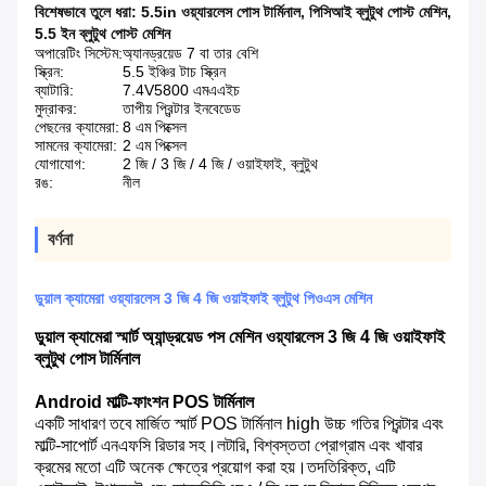
বিশেষভাবে তুলে ধরা:
5.5in ওয়্যারলেস পোস টার্মিনাল
,
পিসিআই ব্লুটুথ পোস্ট মেশিন
,
5.5 ইন ব্লুটুথ পোস্ট মেশিন
অপারেটিং সিস্টেম:
অ্যানড্রয়েড 7 বা তার বেশি
স্ক্রিন:
5.5 ইঞ্চির টাচ স্ক্রিন
ব্যাটারি:
7.4V5800 এমএএইচ
মুদ্রাকর:
তাপীয় প্রিন্টার ইনবেডেড
পেছনের ক্যামেরা:
8 এম পিক্সেল
সামনের ক্যামেরা:
2 এম পিক্সেল
যোগাযোগ:
2 জি / 3 জি / 4 জি / ওয়াইফাই, ব্লুটুথ
রঙ:
নীল
বর্ণনা
ডুয়াল ক্যামেরা ওয়্যারলেস 3 জি 4 জি ওয়াইফাই ব্লুটুথ পিওএস মেশিন
ডুয়াল ক্যামেরা স্মার্ট অ্যান্ড্রয়েড পস মেশিন ওয়্যারলেস 3 জি 4 জি ওয়াইফাই
ব্লুটুথ পোস টার্মিনাল
Android মাল্টি-ফাংশন POS টার্মিনাল
একটি সাধারণ তবে মার্জিত স্মার্ট POS টার্মিনাল high উচ্চ গতির প্রিন্টার এবং
মাল্টি-সাপোর্ট এনএফসি রিডার সহ।লটারি, বিশ্বস্ততা প্রোগ্রাম এবং খাবার
ক্রমের মতো এটি অনেক ক্ষেত্রে প্রয়োগ করা হয়।তদতিরিক্ত, এটি