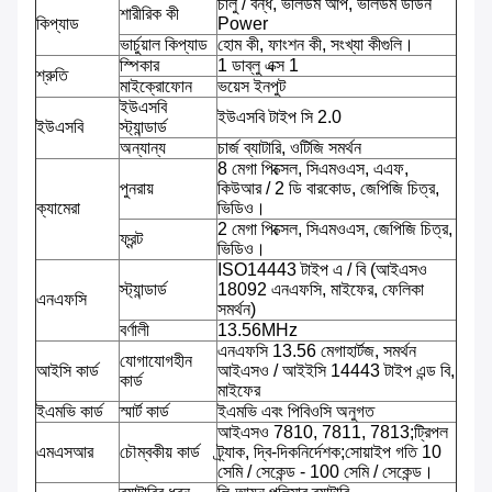
চালু / বন্ধ, ভলিউম আপ, ভলিউম ডাউন
শারীরিক কী
কিপ্যাড
Power
ভার্চুয়াল কিপ্যাড
হোম কী, ফাংশন কী, সংখ্যা কীগুলি।
স্পিকার
1 ডাব্লু এক্স 1
শ্রুতি
মাইক্রোফোন
ভয়েস ইনপুট
ইউএসবি
ইউএসবি টাইপ সি 2.0
ইউএসবি
স্ট্যান্ডার্ড
অন্যান্য
চার্জ ব্যাটারি, ওটিজি সমর্থন
8 মেগা পিক্সেল, সিএমওএস, এএফ,
পুনরায়
কিউআর / 2 ডি বারকোড, জেপিজি চিত্র,
ক্যামেরা
ভিডিও।
2 মেগা পিক্সেল, সিএমওএস, জেপিজি চিত্র,
ফ্রন্ট
ভিডিও।
ISO14443 টাইপ এ / বি (আইএসও
স্ট্যান্ডার্ড
18092 এনএফসি, মাইফের, ফেলিকা
এনএফসি
সমর্থন)
বর্ণালী
13.56MHz
এনএফসি 13.56 মেগাহার্টজ, সমর্থন
যোগাযোগহীন
আইসি কার্ড
আইএসও / আইইসি 14443 টাইপ এন্ড বি,
কার্ড
মাইফের
ইএমভি কার্ড
স্মার্ট কার্ড
ইএমভি এবং পিবিওসি অনুগত
আইএসও 7810, 7811, 7813;ট্রিপল
এমএসআর
চৌম্বকীয় কার্ড
ট্র্যাক, দ্বি-দিকনির্দেশক;সোয়াইপ গতি 10
সেমি / সেকেন্ড - 100 সেমি / সেকেন্ড।