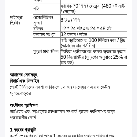
অঞ্চল
সর্বাধিক 70 মিমি / সেকেন্ড (480 ডট লাইন
গতি
/ সেকেন্ড)
মাইক্রো
রেজোলিউশন
8 বিন্দু / মিমি
প্রিন্টার
মুদ্রণ
চরিত্র
12 * 24 ডট এবং 24 * 48 ডট
কলামের সংখ্যা
32 কলাম / লাইন
নাড়ি প্রতিরোধের: 100 মিলিয়ন ডাল / বিন্দু
(আমাদের মান শর্তাধীন);
মুদ্রণ মাথা জীবন
বিরক্তি প্রতিরোধের: কাগজ ভ্রমণের দূরত্ব
50 কিলোমিটার (মুদ্রণের অনুপাত: 25% বা
তার কম)
আমাদের সেবাসমূহ
রিসার্চ এবং ডিজাইন
পোস্ট টার্মিনালের নকশা ও বিকাশে ৮০ জন সদস্যের এআর ও ডেটাম
স্নাতকোত্তর
অংশীদার প্রশিক্ষণ
হার্ডওয়ার এবং সফ্টওয়্যার রক্ষণাবেক্ষণ সম্পর্কে গ্রাহক প্রশিক্ষণের জন্য
প্রয়োজনীয় কোর্স
1 বছরের গ্যারান্টি
কার্গো প্রেরণের তারিখ থেকে 1 বছরের মধ্যে ফ্রি মেরামত পরিষেবা শুরু