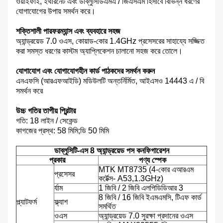
ওয়াইফাই, ইথারনেট এবং ডাব্লুসিডিএমএ / জিএসএম হিসাবে বিভিন্ন ধরণের
যোগাযোগের উপায় সমর্থন করে।
শক্তিশালী পারফরম্যান্স এবং ব্যবহারে সহজ
অ্যান্ড্রয়েড 7.0 ওএস, কোয়াড-কোর 1.4GHz প্রসেসরের সাহায্যে সজ্জিত
করা সমস্ত ধরণের কাস্টম অ্যাপ্লিকেশন চালানো সহজ করে তোলে।
যোগাযোগ এবং যোগাযোগহীন কার্ড পাঠকদের সমর্থন করুন
এনএফসি (আরএফআইডি) মডিউলটি অন্তর্নির্মিত, আইএসও 14443 এ / বি
সমর্থন করে
উচ্চ গতির তাপীয় প্রিন্টার
গতি: 18 লাইন / সেকেন্ড
কাগজের প্রস্থ: 58 মিমি;ডি 50 মিমি
ডাব্লুসিটি-এস 8 অ্যান্ড্রয়েড পস কনফিগারেশন
প্রকার
পণ্য স্পেক
MTK MT8735 (4-কোর এআরএম
প্রসেসর
কর্টেক্স- A53,1.3GHz)
র্যাম
1 জিবি / 2 জিবি এলপিডিডিআর 3
8 জিবি / 16 জিবি ইএমএমসি, টিএফ কার্ড
প্ল্যাটফর্ম
ফ্ল্যাশ
সমর্থিত
ওএস
অ্যান্ড্রয়েড 7.0 সুরক্ষা প্রদানের ওএস