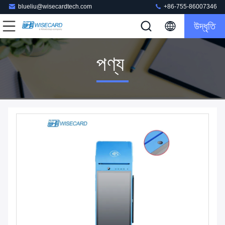
blueliu@wisecardtech.com
+86-755-86007346
উদ্ধৃতি
পণ্য