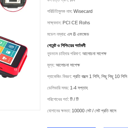
পরিচিতিমুলক নাম:
Wisecard
সাক্ষ্যদান:
PCI CE Rohs
মডেল নম্বার:
এস 8 এফজেড
পেমেন্ট ও শিপিংয়ের শর্তাবলী
ন্যূনতম চাহিদার পরিমাণ:
আলোচনা সাপেক্ষ
মূল্য:
আলোচনা সাপেক্ষ
প্যাকেজিং বিবরণ:
প্রতি বাক্সে 1 পিসি, পিছু পিছু 10 পিসি
ডেলিভারি সময়:
1-4 সপ্তাহ
পরিশোধের শর্ত:
টি / টি
যোগানের ক্ষমতা:
10000 সেট / সেট প্রতি মাসে