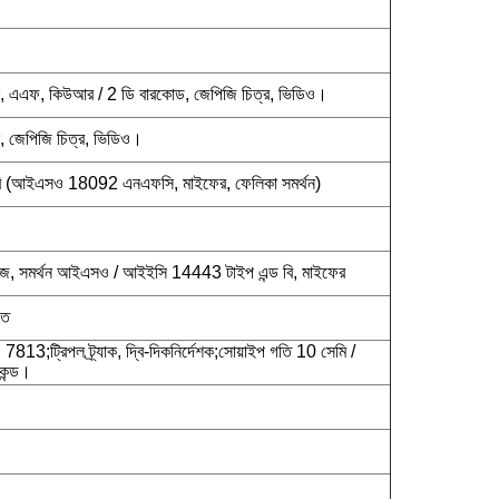
স, এএফ, কিউআর / 2 ডি বারকোড, জেপিজি চিত্র, ভিডিও।
, জেপিজি চিত্র, ভিডিও।
 (আইএসও 18092 এনএফসি, মাইফের, ফেলিকা সমর্থন)
টজ, সমর্থন আইএসও / আইইসি 14443 টাইপ এন্ড বি, মাইফের
গত
;ট্রিপল ট্র্যাক, দ্বি-দিকনির্দেশক;সোয়াইপ গতি 10 সেমি /
কেন্ড।