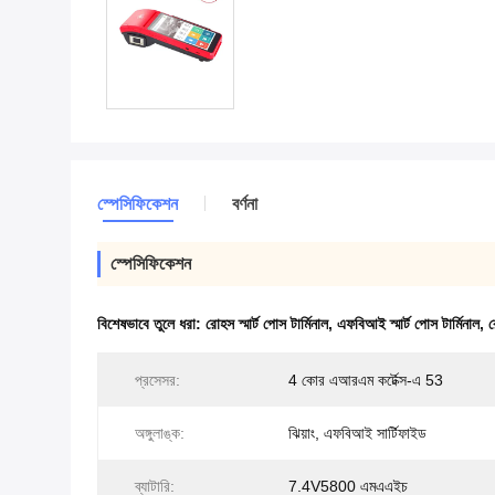
স্পেসিফিকেশন
বর্ণনা
স্পেসিফিকেশন
বিশেষভাবে তুলে ধরা:
রোহস স্মার্ট পোস টার্মিনাল
,
এফবিআই স্মার্ট পোস টার্মিনাল
,
র
প্রসেসর:
4 কোর এআরএম কর্টেক্স-এ 53
অঙ্গুলাঙ্ক:
ঝিয়াং, এফবিআই সার্টিফাইড
ব্যাটারি:
7.4V5800 এমএএইচ