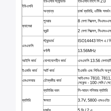
ইউএসবি স্ট্যান্ডার্ড
ইউএসবি টাইপ সি 2.0
ইউএসবি
অন্যান্য
চার্জ ব্যাটারি, ওটিজি সমর্থন
পুনরায়
8 মেগা পিক্সেল, সিএমওএ
ক্যামেরা
ফ্রন্ট
2 মেগা পিক্সেল, সিএমওএস
স্ট্যান্ডার্ড
ISO14443 টাইপ এ / বি
এনএফসি
বর্ণালী
13.56MHz
আইসি কার্ড
যোগাযোগহীন কার্ড
এনএফসি 13.56 মেগাহার্
ইএমভি কার্ড
স্মার্ট কার্ড
ইএমভি এবং পিবিওসি অনু
আইএসও 7810, 7811, 7813
এমএসআর
চৌম্বকীয় কার্ড
সেকেন্ড - 100 সেমি / সে
ব্যাটারির ধরন
লি-আয়ন পলিমার ব্যাটারি
ব্যাটারি
ক্ষমতা
3.7V, 5800 এমএএইচ
চার্জার
5 ভি / 2 এ