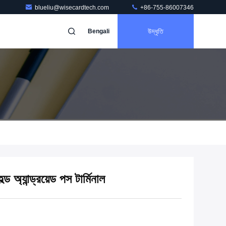
blueliu@wisecardtech.com
+86-755-86007346
উদ্ধৃতি
Bengali
হেল্ড অ্যান্ড্রয়েড পস টার্মিনাল