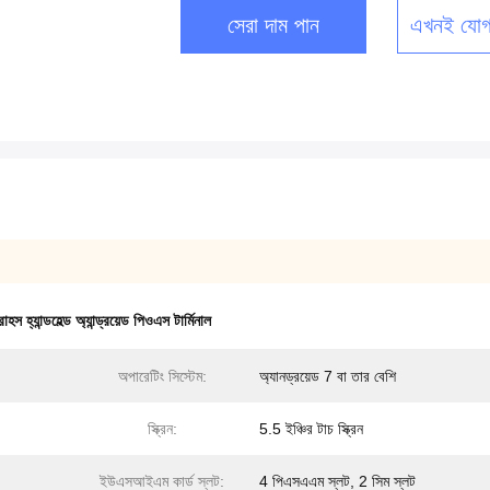
সেরা দাম পান
এখনই যোগ
োহস হ্যান্ডহেল্ড অ্যান্ড্রয়েড পিওএস টার্মিনাল
অপারেটিং সিস্টেম:
অ্যানড্রয়েড 7 বা তার বেশি
স্ক্রিন:
5.5 ইঞ্চির টাচ স্ক্রিন
ইউএসআইএম কার্ড স্লট:
4 পিএসএএম স্লট, 2 সিম স্লট