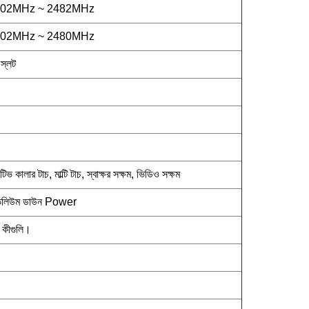
402MHz ~ 2482MHz
402MHz ~ 2480MHz
স্লট
 কালার টাচ, মাল্টি টাচ, স্বাক্ষর সক্ষম, ভিডিও সক্ষম
, ভলিউম ডাউন Power
া কীগুলি।