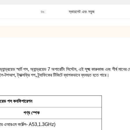
রঙ:
স্কারলেট এবং সবুজ
যান্ড্রয়েড স্মার্ট পস, অ্যান্ড্রয়েড 7 অপারেটিং সিস্টেম, এই সূক্ষ্ম কারুকাজ এবং শীর্ষ মানের
ইল-টপআপ, ট্যাক্সফ্রি শপ, ট্র্যাফিকের টিকিটে ব্যাপকভাবে ব্যবহৃত হতে পারে।
ড্রয়েড পস কনফিগারেশন
পণ্য স্পেক
এআরএম কর্টেক্স- A53,1.3GHz)