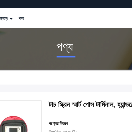
্বন্ধে
খবর
পণ্য
টাচ স্ক্রিন স্মার্ট পোস টার্মিনাল, হ্যান্ড
পণ্যের বিবরণ
উৎপত্তি স্থল:
চীন