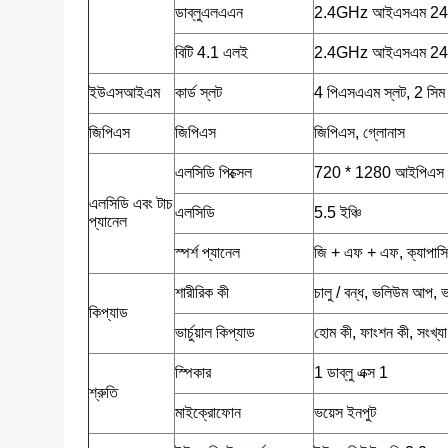
ডাব্লুএলএএন
2.4GHz আইএসএম 2
বিটি 4.1 এলই
2.4GHz আইএসএম 2
ইউএসআইএম
কার্ড স্লট
4 পিএসএএম স্লট, 2 সিম 
জিপিএস
জিপিএস
জিপিএস, গ্লোনাস
এলসিডি পিক্সেল
720 * 1280 আইপিএস
এলসিডি এবং টাচ
এলসিডি
5.5 ইঞ্চি
প্যানেল
স্পর্শ প্যানেল
জি + এফ + এফ, ক্যাপাসিটিভ
শারীরিক কী
চালু / বন্ধ, ভলিউম আপ
কিপ্যাড
ভার্চুয়াল কিপ্যাড
হোম কী, ফাংশন কী, সংখ্য
স্পিকার
1 ডাব্লু এক্স 1
শ্রুতি
মাইক্রোফোন
ভয়েস ইনপুট